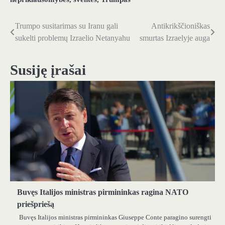
Trumpo susitarimas su Iranu gali
Antikrikščioniškas
Navigacija
sukelti problemų Izraelio Netanyahu
smurtas Izraelyje auga
tarp
įrašų
Susiję įrašai
Buvęs Italijos ministras pirmininkas ragina NATO
priešpriešą
Buvęs Italijos ministras pirmininkas Giuseppe Conte paragino surengti