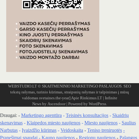
WEBSTUDIO.LT
© SKAITMENINIO MARKETINGO PASLAUGOS. SEO
tekstų rašymas, turinio kūrimas, straipsnių rašymas ir talpinimas į mūsų
valdomas svetaines.the-year]
Apie Rinkimus.LT
| Infinite
News by
Ascendoor
| Powered by
WordPress
.
Draugai: -
Marketingo agentūra
-
Teisinės konsultacijos
-
Skaidrių
skenavimas
-
Klaipedos miesto naujienos
-
Miesto naujienos
-
Saulius
Narbutas
-
Įvaizdžio kūrimas
-
Veidoskaita
-
Teniso treniruotės
-
Pranešimai spaudai -
Kauno naujienos
-
Regionų naujienos
-
Palangos