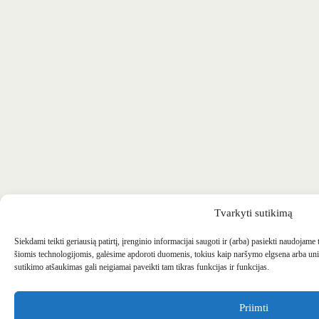
Tvarkyti sutikimą
Siekdami teikti geriausią patirtį, įrenginio informacijai saugoti ir (arba) pasiekti naudojame
šiomis technologijomis, galėsime apdoroti duomenis, tokius kaip naršymo elgsena arba uni
sutikimo atšaukimas gali neigiamai paveikti tam tikras funkcijas ir funkcijas.
Priimti