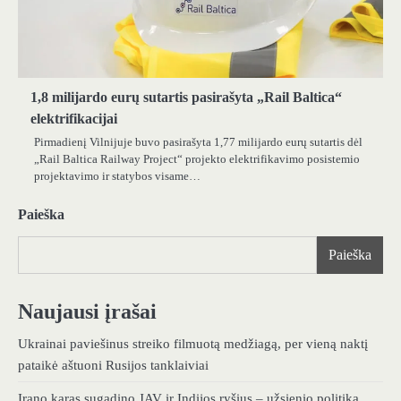
1,8 milijardo eurų sutartis pasirašyta „Rail Baltica“
elektrifikacijai
Pirmadienį Vilnijuje buvo pasirašyta 1,77 milijardo eurų sutartis dėl
„Rail Baltica Railway Project“ projekto elektrifikavimo posistemio
projektavimo ir statybos visame…
Paieška
Paieška
Naujausi įrašai
Ukrainai paviešinus streiko filmuotą medžiagą, per vieną naktį
pataikė aštuoni Rusijos tanklaiviai
Irano karas sugadino JAV ir Indijos ryšius – užsienio politika