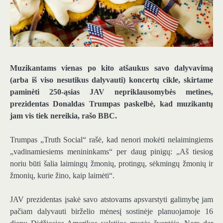
Muzikantams vienas po kito atšaukus savo dalyvavimą
(arba iš viso nesutikus dalyvauti) koncertų cikle, skirtame
paminėti 250-ąsias JAV nepriklausomybės metines,
prezidentas Donaldas Trumpas paskelbė, kad muzikantų
jam vis tiek nereikia, rašo BBC.
Trumpas „Truth Social“ rašė, kad nenori mokėti nelaimingiems
„vadinamiesiems menininkams“ per daug pinigų: „Aš tiesiog
noriu būti šalia laimingų žmonių, protingų, sėkmingų žmonių ir
žmonių, kurie žino, kaip laimėti“.
JAV prezidentas įsakė savo atstovams apsvarstyti galimybę jam
pačiam dalyvauti birželio mėnesį sostinėje planuojamoje 16