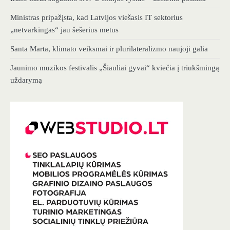
Ministras pripažįsta, kad Latvijos viešasis IT sektorius
„netvarkingas“ jau šešerius metus
Santa Marta, klimato veiksmai ir plurilateralizmo naujoji galia
Jaunimo muzikos festivalis „Šiauliai gyvai“ kviečia į triukšmingą
uždarymą