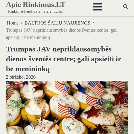
Apie Rinkimus.LT
Skip
to
Rinkimai,kandidatai,referendumai
content
Home
BALTIJOS ŠALIŲ NAUJIENOS
Trumpas JAV nepriklausomybės dienos šventės centre; gali
apsieiti ir be menininkų
Trumpas JAV nepriklausomybės
dienos šventės centre; gali apsieiti ir
be menininkų
2 birželio, 2026