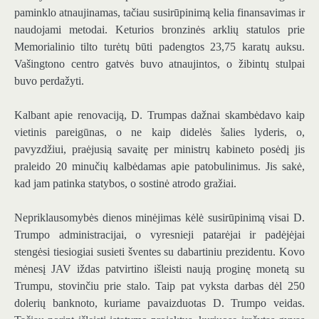
paminklo atnaujinamas, tačiau susirūpinimą kelia finansavimas ir
naudojami metodai. Keturios bronzinės arklių statulos prie
Memorialinio tilto turėtų būti padengtos 23,75 karatų auksu.
Vašingtono centro gatvės buvo atnaujintos, o žibintų stulpai
buvo perdažyti.
Kalbant apie renovaciją, D. Trumpas dažnai skambėdavo kaip
vietinis pareigūnas, o ne kaip didelės šalies lyderis, o,
pavyzdžiui, praėjusią savaitę per ministrų kabineto posėdį jis
praleido 20 minučių kalbėdamas apie patobulinimus. Jis sakė,
kad jam patinka statybos, o sostinė atrodo gražiai.
Nepriklausomybės dienos minėjimas kėlė susirūpinimą visai D.
Trumpo administracijai, o vyresnieji patarėjai ir padėjėjai
stengėsi tiesiogiai susieti šventes su dabartiniu prezidentu. Kovo
mėnesį JAV iždas patvirtino išleisti naują proginę monetą su
Trumpu, stovinčiu prie stalo. Taip pat vyksta darbas dėl 250
dolerių banknoto, kuriame pavaizduotas D. Trumpo veidas.