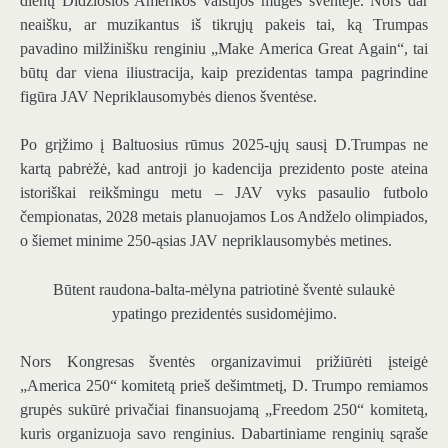
dienų Didžiosios Amerikos valstijos mugės šventėje. Nors dar
neaišku, ar muzikantus iš tikrųjų pakeis tai, ką Trumpas
pavadino milžinišku renginiu „Make America Great Again“, tai
būtų dar viena iliustracija, kaip prezidentas tampa pagrindine
figūra JAV Nepriklausomybės dienos šventėse.
Po grįžimo į Baltuosius rūmus 2025-ųjų sausį D.Trumpas ne
kartą pabrėžė, kad antroji jo kadencija prezidento poste ateina
istoriškai reikšmingu metu – JAV vyks pasaulio futbolo
čempionatas, 2028 metais planuojamos Los Andželo olimpiados,
o šiemet minime 250-ąsias JAV nepriklausomybės metines.
Būtent raudona-balta-mėlyna patriotinė šventė sulaukė
ypatingo prezidentės susidomėjimo.
Nors Kongresas šventės organizavimui prižiūrėti įsteigė
„America 250“ komitetą prieš dešimtmetį, D. Trumpo remiamos
grupės sukūrė privačiai finansuojamą „Freedom 250“ komitetą,
kuris organizuoja savo renginius. Dabartiniame renginių sąraše