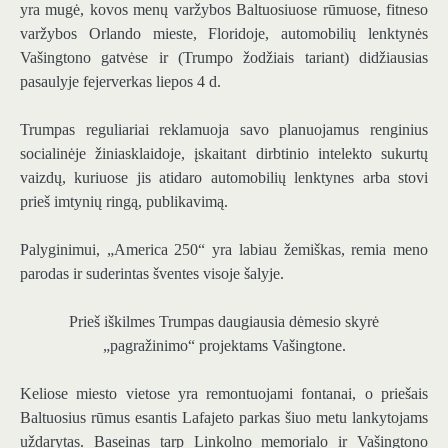
yra mugė, kovos menų varžybos Baltuosiuose rūmuose, fitneso
varžybos Orlando mieste, Floridoje, automobilių lenktynės
Vašingtono gatvėse ir (Trumpo žodžiais tariant) didžiausias
pasaulyje fejerverkas liepos 4 d.
Trumpas reguliariai reklamuoja savo planuojamus renginius
socialinėje žiniasklaidoje, įskaitant dirbtinio intelekto sukurtų
vaizdų, kuriuose jis atidaro automobilių lenktynes ​​arba stovi
prieš imtynių ringą, publikavimą.
Palyginimui, „America 250“ yra labiau žemiškas, remia meno
parodas ir suderintas šventes visoje šalyje.
Prieš iškilmes Trumpas daugiausia dėmesio skyrė
„pagražinimo“ projektams Vašingtone.
Keliose miesto vietose yra remontuojami fontanai, o priešais
Baltuosius rūmus esantis Lafajeto parkas šiuo metu lankytojams
uždarytas. Baseinas tarp Linkolno memorialo ir Vašingtono