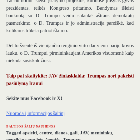
Tačiau norint išleisti įstatymo projektus, kuriuose įrašytas gyvas
prezidentas, reikės Kongreso pritarimo. Bandymas išleisti
banknotą su D. Trumpo veidu sulaukė aštraus demokratų
pasmerkimo, o D. Trumpas ir jo administracija pareiškė, kad
kritikams trūksta patriotiškumo.
Dėl to šventė iš vienijančio renginio virto dar vienu parijų kovos
lauku, o D. Trumpui pirmininkaujant Amerikos visuomenė kaip
niekada susiskaldžiusi.
Taip pat skaitykite: JAV žiniasklaida: Trumpas nori pakeisti
pasiūlymą Iranui
Sekite mus Facebook ir X!
Nuoroda į informacijos šaltinį
BALTIJOS ŠALIŲ NAUJIENOS
Tagged
apsieiti
,
centre
,
dienos
,
gali
,
JAV
,
menininkų
,
nepriklausomybės
,
šventės
,
Trumpas