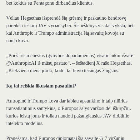
bet kokius su Pentagonu dirbančius klientus.
Vėliau Hegsethas išsprendė šią grėsmę ir paskatino bendrovę
pareikšti ieškinį JAV vyriausybei. Šis ieškinys vis dar vyksta, net
kai Anthropic ir Trumpo administracija šią savaitę kovoja su
nauja kova.
„Prieš tris mėnesius (gynybos departamentas) visam laikui išvarė
@AnthropicAI iš mūsų pastato“, – šeštadienį X rašė Hegsethas.
„Kiekviena diena įrodo, kodėl tai buvo teisingas žingsnis.
Ką tai reiškia likusiam pasauliui?
Antropinė ir Trumpo kova dar labiau apsunkino ir taip niūrius
transatlantinius santykius, o Europos šalys varžosi dėl iškirpčių,
kurios leistų joms ir toliau naudoti pažangiausius JAV dirbtinio
intelekto modelius.
Pranešama, kad Europos diplomatai šią savaitę G-7 viršūnių