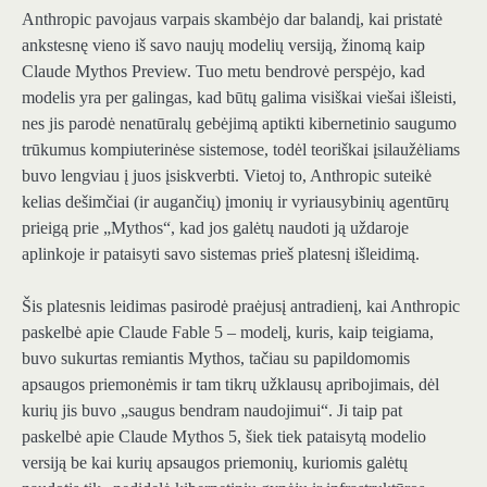
Anthropic pavojaus varpais skambėjo dar balandį, kai pristatė
ankstesnę vieno iš savo naujų modelių versiją, žinomą kaip
Claude Mythos Preview. Tuo metu bendrovė perspėjo, kad
modelis yra per galingas, kad būtų galima visiškai viešai išleisti,
nes jis parodė nenatūralų gebėjimą aptikti kibernetinio saugumo
trūkumus kompiuterinėse sistemose, todėl teoriškai įsilaužėliams
buvo lengviau į juos įsiskverbti. Vietoj to, Anthropic suteikė
kelias dešimčiai (ir augančių) įmonių ir vyriausybinių agentūrų
prieigą prie „Mythos“, kad jos galėtų naudoti ją uždaroje
aplinkoje ir pataisyti savo sistemas prieš platesnį išleidimą.
Šis platesnis leidimas pasirodė praėjusį antradienį, kai Anthropic
paskelbė apie Claude Fable 5 – modelį, kuris, kaip teigiama,
buvo sukurtas remiantis Mythos, tačiau su papildomomis
apsaugos priemonėmis ir tam tikrų užklausų apribojimais, dėl
kurių jis buvo „saugus bendram naudojimui“. Ji taip pat
paskelbė apie Claude Mythos 5, šiek tiek pataisytą modelio
versiją be kai kurių apsaugos priemonių, kuriomis galėtų