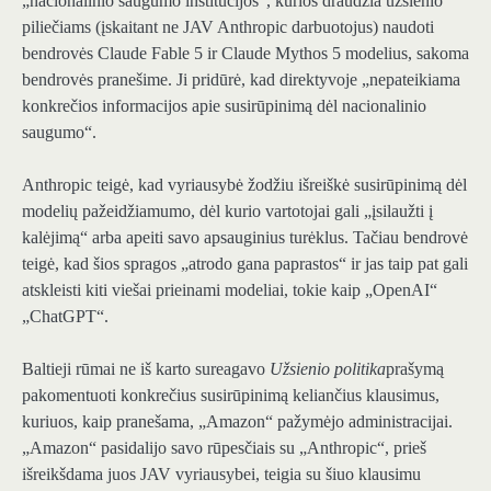
„nacionalinio saugumo institucijos“, kurios draudžia užsienio
piliečiams (įskaitant ne JAV Anthropic darbuotojus) naudoti
bendrovės Claude Fable 5 ir Claude Mythos 5 modelius, sakoma
bendrovės pranešime. Ji pridūrė, kad direktyvoje „nepateikiama
konkrečios informacijos apie susirūpinimą dėl nacionalinio
saugumo“.
Anthropic teigė, kad vyriausybė žodžiu išreiškė susirūpinimą dėl
modelių pažeidžiamumo, dėl kurio vartotojai gali „įsilaužti į
kalėjimą“ arba apeiti savo apsauginius turėklus. Tačiau bendrovė
teigė, kad šios spragos „atrodo gana paprastos“ ir jas taip pat gali
atskleisti kiti viešai prieinami modeliai, tokie kaip „OpenAI“
„ChatGPT“.
Baltieji rūmai ne iš karto sureagavo
Užsienio politika
prašymą
pakomentuoti konkrečius susirūpinimą keliančius klausimus,
kuriuos, kaip pranešama, „Amazon“ pažymėjo administracijai.
„Amazon“ pasidalijo savo rūpesčiais su „Anthropic“, prieš
išreikšdama juos JAV vyriausybei, teigia su šiuo klausimu