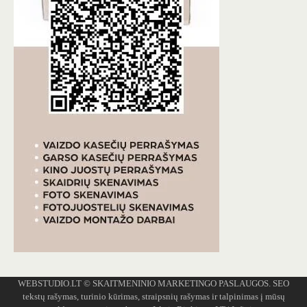
WEBSTUDIO.LT
© SKAITMENINIO MARKETINGO PASLAUGOS. SEO
tekstų rašymas, turinio kūrimas, straipsnių rašymas ir talpinimas į mūsų