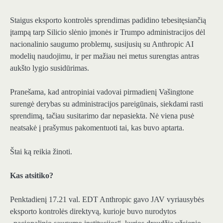
Staigus eksporto kontrolės sprendimas padidino tebesitęsiančią
įtampą tarp Silicio slėnio įmonės ir Trumpo administracijos dėl
nacionalinio saugumo problemų, susijusių su Anthropic AI
modelių naudojimu, ir per mažiau nei metus surengtas antras
aukšto lygio susidūrimas.
Pranešama, kad antropiniai vadovai pirmadienį Vašingtone
surengė derybas su administracijos pareigūnais, siekdami rasti
sprendimą, tačiau susitarimo dar nepasiekta. Nė viena pusė
neatsakė į prašymus pakomentuoti tai, kas buvo aptarta.
Štai ką reikia žinoti.
Kas atsitiko?
Penktadienį 17.21 val. EDT Anthropic gavo JAV vyriausybės
eksporto kontrolės direktyvą, kurioje buvo nurodytos