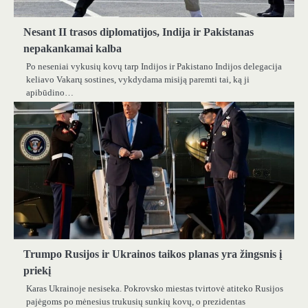
Nesant II trasos diplomatijos, Indija ir Pakistanas
nepakankamai kalba
Po neseniai vykusių kovų tarp Indijos ir Pakistano Indijos delegacija
keliavo Vakarų sostines, vykdydama misiją paremti tai, ką ji
apibūdino…
Trumpo Rusijos ir Ukrainos taikos planas yra žingsnis į
priekį
Karas Ukrainoje nesiseka. Pokrovsko miestas tvirtovė atiteko Rusijos
pajėgoms po mėnesius trukusių sunkių kovų, o prezidentas