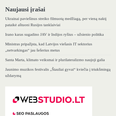
Naujausi įrašai
Ukrainai paviešinus streiko filmuotą medžiagą, per vieną naktį
pataikė aštuoni Rusijos tanklaiviai
Irano karas sugadino JAV ir Indijos ryšius – užsienio politika
Ministras pripažįsta, kad Latvijos viešasis IT sektorius
„netvarkingas“ jau šešerius metus
Santa Marta, klimato veiksmai ir plurilateralizmo naujoji galia
Jaunimo muzikos festivalis „Šiauliai gyvai“ kviečia į triukšmingą
uždarymą