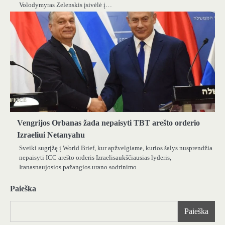
Volodymyras Zelenskis įsivėlė į…
Vengrijos Orbanas žada nepaisyti TBT arešto orderio
Izraeliui Netanyahu
Sveiki sugrįžę į World Brief, kur apžvelgiame, kurios šalys nusprendžia
nepaisyti ICC arešto orderis Izraelisaukščiausias lyderis,
Iranasnaujosios pažangios urano sodrinimo…
Paieška
Paieška