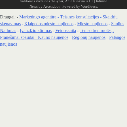
valdomas svetaines.the-year]
Apie Rinkimus.LT
| Infinite
News by
Ascendoor
| Powered by
WordPress
.
Draugai: -
Marketingo agentūra
-
Teisinės konsultacijos
-
Skaidrių
skenavimas
-
Klaipedos miesto naujienos
-
Miesto naujienos
-
Saulius
Narbutas
-
Įvaizdžio kūrimas
-
Veidoskaita
-
Teniso treniruotės
-
Pranešimai spaudai -
Kauno naujienos
-
Regionų naujienos
-
Palangos
naujienos