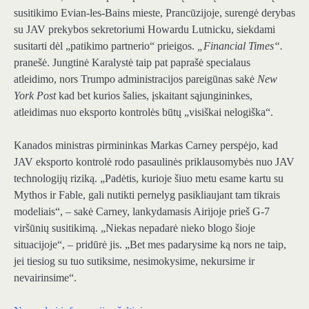
susitikimo Evian-les-Bains mieste, Prancūzijoje, surengė derybas
su JAV prekybos sekretoriumi Howardu Lutnicku, siekdami
susitarti dėl „patikimo partnerio“ prieigos.
„Financial Times“.
pranešė. Jungtinė Karalystė taip pat paprašė specialaus
atleidimo, nors Trumpo administracijos pareigūnas sakė
New
York Post
kad bet kurios šalies, įskaitant sąjungininkes,
atleidimas nuo eksporto kontrolės būtų „visiškai nelogiška“.
Kanados ministras pirmininkas Markas Carney perspėjo, kad
JAV eksporto kontrolė rodo pasaulinės priklausomybės nuo JAV
technologijų riziką. „Padėtis, kurioje šiuo metu esame kartu su
Mythos ir Fable, gali nutikti pernelyg pasikliaujant tam tikrais
modeliais“, – sakė Carney, lankydamasis Airijoje prieš G-7
viršūnių susitikimą. „Niekas nepadarė nieko blogo šioje
situacijoje“, – pridūrė jis. „Bet mes padarysime ką nors ne taip,
jei tiesiog su tuo sutiksime, nesimokysime, nekursime ir
nevairinsime“.