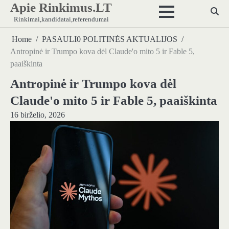
Apie Rinkimus.LT
Skip
to
Rinkimai,kandidatai,referendumai
content
Home
PASAULI0 POLITINĖS AKTUALIJOS
Antropinė ir Trumpo kova dėl Claude'o mito 5 ir Fable 5,
paaiškinta
Antropinė ir Trumpo kova dėl
Claude'o mito 5 ir Fable 5, paaiškinta
16 birželio, 2026