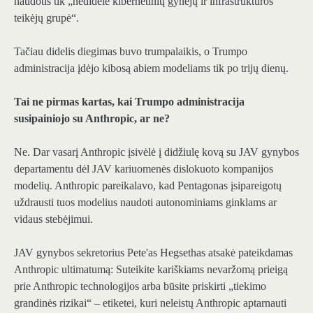
naudotis tik „nedidelė kibernetinių gynėjų ir infrastruktūros
teikėjų grupė“.
Tačiau didelis diegimas buvo trumpalaikis, o Trumpo
administracija įdėjo kibosą abiem modeliams tik po trijų dienų.
Tai ne pirmas kartas, kai Trumpo administracija
susipainiojo su Anthropic, ar ne?
Ne. Dar vasarį Anthropic įsivėlė į didžiulę kovą su JAV gynybos
departamentu dėl JAV kariuomenės dislokuoto kompanijos
modelių. Anthropic pareikalavo, kad Pentagonas įsipareigotų
uždrausti tuos modelius naudoti autonominiams ginklams ar
vidaus stebėjimui.
JAV gynybos sekretorius Pete'as Hegsethas atsakė pateikdamas
Anthropic ultimatumą: Suteikite kariškiams nevaržomą prieigą
prie Anthropic technologijos arba būsite priskirti „tiekimo
grandinės rizikai“ – etiketei, kuri neleistų Anthropic aptarnauti