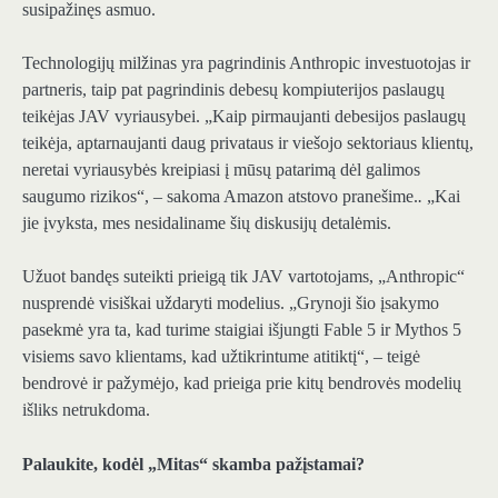
susipažinęs asmuo.
Technologijų milžinas yra pagrindinis Anthropic investuotojas ir
partneris, taip pat pagrindinis debesų kompiuterijos paslaugų
teikėjas JAV vyriausybei. „Kaip pirmaujanti debesijos paslaugų
teikėja, aptarnaujanti daug privataus ir viešojo sektoriaus klientų,
neretai vyriausybės kreipiasi į mūsų patarimą dėl galimos
saugumo rizikos“, – sakoma Amazon atstovo pranešime.
.
„Kai
jie įvyksta, mes nesidaliname šių diskusijų detalėmis.
Užuot bandęs suteikti prieigą tik JAV vartotojams, „Anthropic“
nusprendė visiškai uždaryti modelius. „Grynoji šio įsakymo
pasekmė yra ta, kad turime staigiai išjungti Fable 5 ir Mythos 5
visiems savo klientams, kad užtikrintume atitiktį“, – teigė
bendrovė ir pažymėjo, kad prieiga prie kitų bendrovės modelių
išliks netrukdoma.
Palaukite, kodėl „Mitas“ skamba pažįstamai?