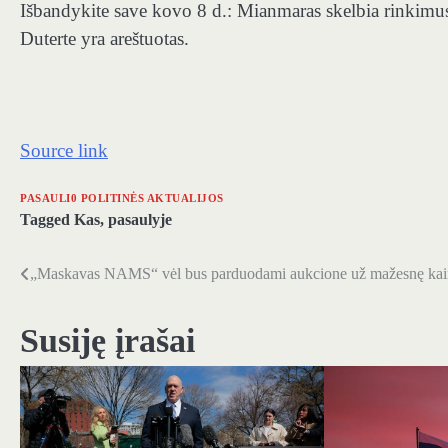
Išbandykite save kovo 8 d.: Mianmaras skelbia rinkimus
Duterte yra areštuotas.
Source link
PASAULI0 POLITINĖS AKTUALIJOS
Tagged
Kas
,
pasaulyje
„Maskavas NAMS“ vėl bus parduodami aukcione už mažesnę kai
Navigacija
tarp
Susiję įrašai
įrašų