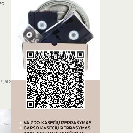
go
sijai