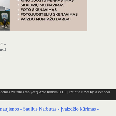
ef“ –
metai
os…
omas svetaines.the-year]
Apie Rinkimus.LT
| Infinite News by
Ascendoor
naujienos
-
Saulius Narbutas
-
Įvaizdžio kūrimas
-