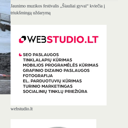
Jaunimo muzikos festivalis „Šiauliai gyvai“ kviečia į
triukšmingą uždarymą
webstudio.lt