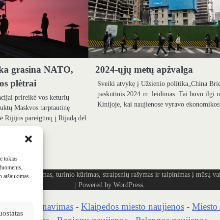
ika grasina NATO,
2024-ųjų metų apžvalga
s plėtrai
Sveiki atvykę į Užsienio politika„China Bri
paskutinis 2024 m. leidimas. Tai buvo ilgi 
ijai prireikė vos keturių
Kinijoje, kai naujienose vyravo ekonomik
auktų Maskvos tarptautinę
ikė Rijijos pareigūnų į Rijadą dėl
me tokias
 duomenis,
ašymas, turinio kūrimas, straipsnių rašymas ir talpinimas į mūsų vald
mo atšaukimas
| Powered by
WordPress
.
kaidrių skenavimas
-
Klaipedos miesto naujienos
-
Miesto 
uostatas