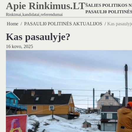
Apie Rinkimus.LT
Skip
ŠALIES POLITIKOS 
to
PASAULI0 POLITINĖ
Rinkimai,kandidatai,referendumai
content
Home
PASAULI0 POLITINĖS AKTUALIJOS
Kas pasaulyj
Kas pasaulyje?
16 kovo, 2025