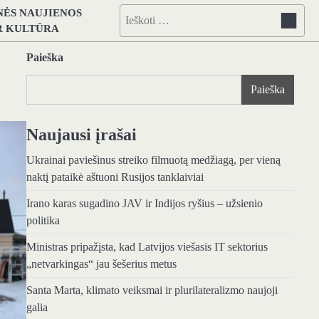
NĖS NAUJIENOS
Ieškoti:
IR KULTŪRA
Paieška
Paieška
Naujausi įrašai
Ukrainai paviešinus streiko filmuotą medžiagą, per vieną
naktį pataikė aštuoni Rusijos tanklaiviai
Irano karas sugadino JAV ir Indijos ryšius – užsienio
politika
Ministras pripažįsta, kad Latvijos viešasis IT sektorius
„netvarkingas“ jau šešerius metus
Santa Marta, klimato veiksmai ir plurilateralizmo naujoji
galia