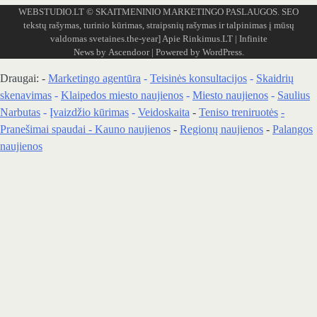
WEBSTUDIO.LT
© SKAITMENINIO MARKETINGO PASLAUGOS. SEO
tekstų rašymas, turinio kūrimas, straipsnių rašymas ir talpinimas į mūsų
valdomas svetaines.the-year]
Apie Rinkimus.LT
| Infinite
News by
Ascendoor
| Powered by
WordPress
.
Draugai: -
Marketingo agentūra
-
Teisinės konsultacijos
-
Skaidrių
skenavimas
-
Klaipedos miesto naujienos
-
Miesto naujienos
-
Saulius
Narbutas
-
Įvaizdžio kūrimas
-
Veidoskaita
-
Teniso treniruotės
-
Pranešimai spaudai -
Kauno naujienos
-
Regionų naujienos
-
Palangos
naujienos