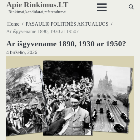
Apie Rinkimus.LT
Skip
to
Rinkimai,kandidatai,referendumai
content
Home
PASAULI0 POLITINĖS AKTUALIJOS
Ar išgyvename 1890, 1930 ar 1950?
Ar išgyvename 1890, 1930 ar 1950?
4 birželio, 2026