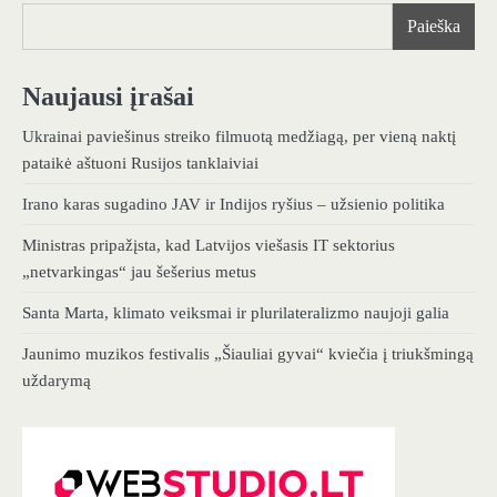
Paieška
Naujausi įrašai
Ukrainai paviešinus streiko filmuotą medžiagą, per vieną naktį
pataikė aštuoni Rusijos tanklaiviai
Irano karas sugadino JAV ir Indijos ryšius – užsienio politika
Ministras pripažįsta, kad Latvijos viešasis IT sektorius
„netvarkingas“ jau šešerius metus
Santa Marta, klimato veiksmai ir plurilateralizmo naujoji galia
Jaunimo muzikos festivalis „Šiauliai gyvai“ kviečia į triukšmingą
uždarymą