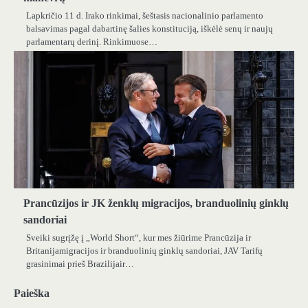
Lapkričio 11 d. Irako rinkimai, šeštasis nacionalinio parlamento
balsavimas pagal dabartinę šalies konstituciją, iškėlė senų ir naujų
parlamentarų derinį. Rinkimuose…
Prancūzijos ir JK ženklų migracijos, branduolinių ginklų
sandoriai
Sveiki sugrįžę į „World Short“, kur mes žiūrime Prancūzija ir
Britanijamigracijos ir branduolinių ginklų sandoriai, JAV Tarifų
grasinimai prieš Brazilijair…
Paieška