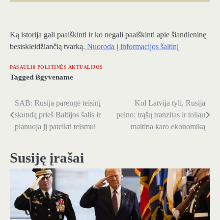
Ką istorija gali paaiškinti ir ko negali paaiškinti apie šiandieninę
besiskleidžiančią tvarką.
Nuoroda į informacijos šaltinį
PASAULI0 POLITINĖS AKTUALIJOS
Tagged
išgyvename
SAB: Rusija parengė teisinį
Kol Latvija tyli, Rusija
Navigacija
skundą prieš Baltijos šalis ir
pelno: trąšų tranzitas ir toliau
tarp
planuoja jį pateikti teismui
maitina karo ekonomiką
įrašų
Susiję įrašai