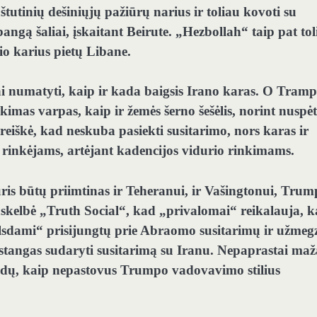
utinių dešiniųjų pažiūrų narius ir toliau kovoti su
angą šaliai, įskaitant Beirute. „Hezbollah“ taip pat tol
lio karius pietų Libane.
ai numatyti, kaip ir kada baigsis Irano karas. O Tram
ikimas varpas, kaip ir žemės šerno šešėlis, norint nuspėt
eiškė, kad neskuba pasiekti susitarimo, nors karas ir
V rinkėjams, artėjant kadencijos vidurio rinkimams.
ris būtų priimtinas ir Teheranui, ir Vašingtonui, Trum
paskelbė „Truth Social“, kad „privalomai“ reikalauja, 
sdami“ prisijungtų prie Abraomo susitarimų ir užmeg
astangas sudaryti susitarimą su Iranu. Nepaprastai maž
būdų, kaip nepastovus Trumpo vadovavimo stilius