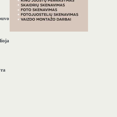
 buvo
lioja
yra