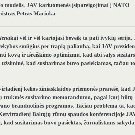
o modelis
,
JAV kariuomenės įsipareigojimai
į
NATO
inistras Petras Macinka
.
iena
kai vėl ir vėl kartojasi beveik ta pati įvykių serija.
prekybos smūgius per trapią paliaubą, kai JAV preziden
 kovą ir išreiškimo optimizmu, kad abi šalys susitars
 užsiminė, kad susitarimas buvo pasiekiamas, tačiau t
tvirtadienį kelios žiniasklaidos priemonės pranešė, kad
ienų trukmės susitarimo memorandumo, pagal kurį būtų
 Irano branduolinės programos. Tačiau problema ta, ka
(Ketvirtadienį Baltųjų rūmų spaudos konferencijoje JA
nti, kad susitarimas buvo pasiektas, žurnalistams sakyd