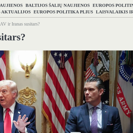
NAUJIENOS
BALTIJOS ŠALIŲ NAUJIENOS
EUROPOS POLITI
S AKTUALIJOS
EUROPOS POLITIKA PLIUS
LAISVALAIKIS 
AV ir Iranas susitars?
itars?