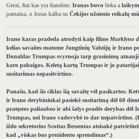
Gerai, štai kas yra šiandien:
Iranas buvo
lieka a
laikym
pamaina, o Jonas kalba su
Čekijos užsienio reikalų m
Irano karas pradeda atrodyti kaip filme
Murklyno d
kelias savaites matome Jungtinių Valstijų ir Irano 
Donaldas Trumpas svyruoja tarp grasinimų atnaujinti
karo pabaigos. Keletą kartų Trumpas ir jo patarėjai
susitarimas nepasitvirtino.
Panašu, kad šis ciklas šią savaitę vėl pasikartos. Ke
ir Irano derybininkai pasiekė susitarimą dėl 60 d
pratęstos paliaubos ir abi šalys pradės derybas dėl
Trumpas, nei Irano vadovybė to dar nepatvirtino. 
iždo sekretorius Scottas Bessentas atsisakė patvirti
kad „viskas bus prezidento sprendimas“.)