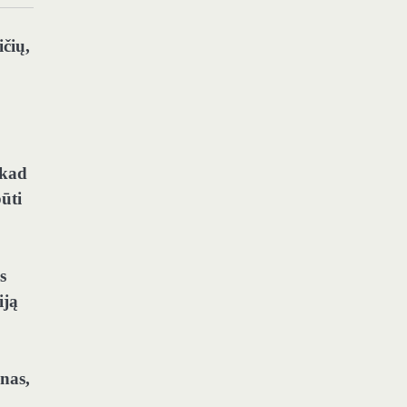
čių,
 kad
ūti
s
iją
nas,