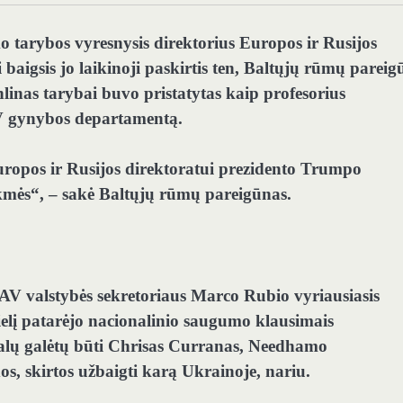
tarybos vyresnysis direktorius Europos ir Rusijos
i baigsis jo laikinoji paskirtis ten, Baltųjų rūmų parei
linas tarybai buvo pristatytas kaip profesorius
JAV gynybos departamentą.
Europos ir Rusijos direktoratui prezidento Trumpo
kmės“, – sakė Baltųjų rūmų pareigūnas.
JAV valstybės sekretoriaus Marco Rubio vyriausiasis
lį patarėjo nacionalinio saugumo klausimais
alų galėtų būti Chrisas Curranas, Needhamo
, skirtos užbaigti karą Ukrainoje, nariu.