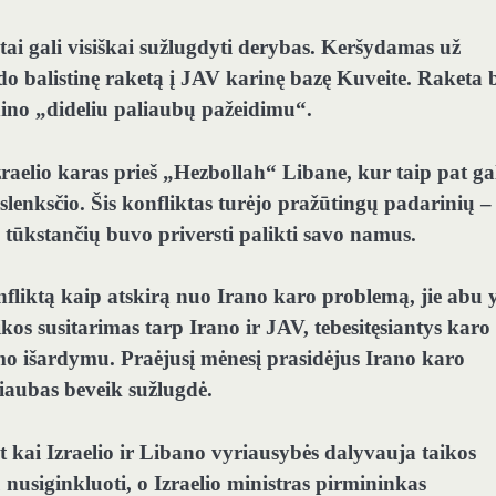
tai gali visiškai sužlugdyti derybas. Keršydamas už
do balistinę raketą į JAV karinę bazę Kuveite. Raketa
ino „dideliu paliaubų pažeidimu“.
raelio karas prieš „Hezbollah“ Libane, kur taip pat ga
slenksčio. Šis konfliktas turėjo pražūtingų padarinių –
tūkstančių buvo priversti palikti savo namus.
fliktą kaip atskirą nuo Irano karo problemą, jie abu 
aikos susitarimas tarp Irano ir JAV, tebesitęsiantys karo
imo išardymu. Praėjusį mėnesį prasidėjus Irano karo
iaubas beveik sužlugdė.
et kai Izraelio ir Libano vyriausybės dalyvauja taikos
usiginkluoti, o Izraelio ministras pirmininkas