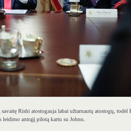
ią savaitę Rishi atostogauja labai užtarnautų atostogų, todėl
s leidimo antrąjį pilotą kartu su Johnu.