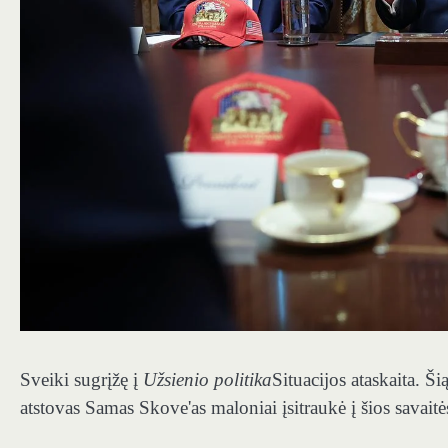
Sveiki sugrįžę į
Užsienio politika
Situacijos ataskaita. Š
atstovas Samas Skove'as maloniai įsitraukė į šios savaitė