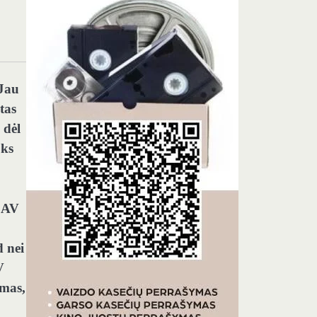
 Jau
tas
 dėl
oks
 JAV
d nei
V
amas,