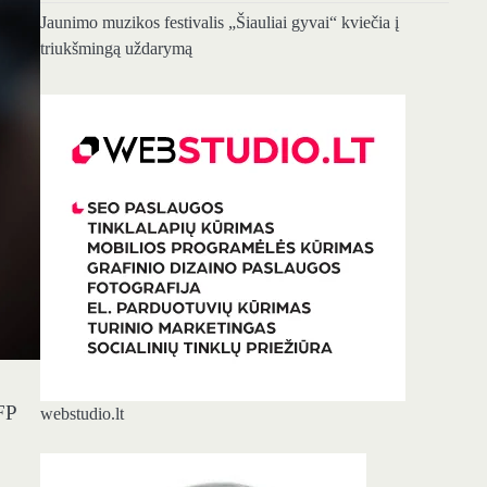
Jaunimo muzikos festivalis „Šiauliai gyvai“ kviečia į
triukšmingą uždarymą
 FP
webstudio.lt