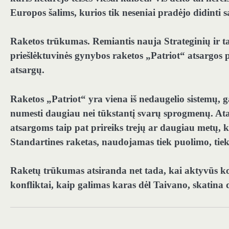
Europos šalims, kurios tik neseniai pradėjo didinti
Raketos trūkumas.
Remiantis nauja Strateginių ir t
priešlėktuvinės gynybos raketos „Patriot“ atsargos p
atsargų.
Raketos „Patriot“ yra viena iš nedaugelio sistemų, gal
numesti daugiau nei tūkstantį svarų sprogmenų. 
atsargoms taip pat prireiks trejų ar daugiau metų, k
Standartines raketas, naudojamas tiek puolimo, tie
Raketų trūkumas atsiranda net tada, kai aktyvūs kon
konfliktai, kaip galimas karas dėl Taivano, skatina