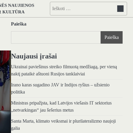
NĖS NAUJIENOS
Ieškoti:
IR KULTŪRA
Paieška
Paieška
Naujausi įrašai
Ukrainai paviešinus streiko filmuotą medžiagą, per vieną
naktį pataikė aštuoni Rusijos tanklaiviai
Irano karas sugadino JAV ir Indijos ryšius – užsienio
politika
Ministras pripažįsta, kad Latvijos viešasis IT sektorius
„netvarkingas“ jau šešerius metus
Santa Marta, klimato veiksmai ir plurilateralizmo naujoji
galia