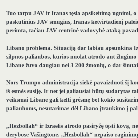
Tuo tarpu JAV ir Iranas tęsia apsikeitimą ugnimi, o 
paskutinius JAV smūgius, Iranas ketvirtadienį palei
perimta, tačiau JAV centrinė vadovybė ataką pavad
Libano problema.
Situaciją dar labiau apsunkina Iz
silpnos paliaubos, kurios nuolat atrodo ant žlugimo 
Libane žuvo daugiau nei 3 200 žmonių, o dar šimtai 
Nors Trumpo administracija siekė pavaizduoti šį kon
iš esmės susiję. Ir net jei galiausiai būtų sudarytas t
veiksmai Libane gali kelti grėsmę bet kokio susitar
paliauboms, nesutarimas dėl Libano įtraukimo į pal
„Hezbollah“ ir Izraelis atrodo pasiryžę tęsti kovą, n
derybose Vašingtone. „Hezbollah“ nepaiso raginimų n