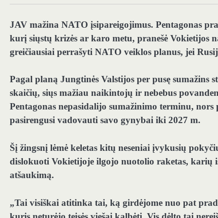
JAV mažina NATO įsipareigojimus.
Pentagonas pra
kurį siųstų krizės ar karo metu, pranešė Vokietijos
greičiausiai perrašyti NATO veiklos planus, jei Rusij
Pagal planą Jungtinės Valstijos per pusę sumažins s
skaičių, siųs mažiau naikintojų ir nebebus povanden
Pentagonas nepasidalijo sumažinimo terminu, nors 
pasirengusi vadovauti savo gynybai iki 2027 m.
Šį žingsnį lėmė keletas kitų neseniai įvykusių pokyči
dislokuoti Vokietijoje ilgojo nuotolio raketas, karių
atšaukimą.
„Tai visiškai atitinka tai, ką girdėjome nuo pat pr
kuris neturėjo teisės viešai kalbėti. Vis dėlto tai ner