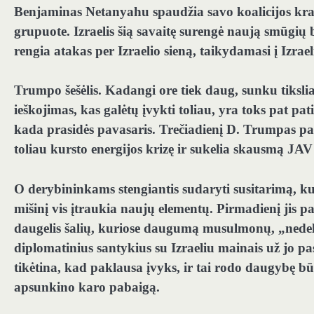
Benjaminas Netanyahu spaudžia savo koalicijos krašt
grupuote. Izraelis šią savaitę surengė naują smūgių b
rengia atakas per Izraelio sieną, taikydamasi į Izrae
Trumpo šešėlis.
Kadangi ore tiek daug, sunku tiksli
ieškojimas, kas galėtų įvykti toliau, yra toks pat pat
kada prasidės pavasaris. Trečiadienį D. Trumpas par
toliau kursto energijos krizę ir sukelia skausmą JA
O derybininkams stengiantis sudaryti susitarimą, ku
mišinį vis įtraukia naujų elementų. Pirmadienį jis 
daugelis šalių, kuriose daugumą musulmonų, „nedel
diplomatinius santykius su Izraeliu mainais už jo p
tikėtina, kad paklausa įvyks, ir tai rodo daugybę 
apsunkino karo pabaigą.