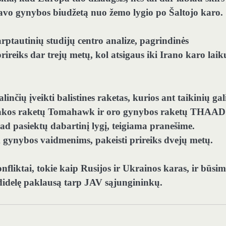
 savo gynybos biudžetą nuo žemo lygio po Šaltojo karo.
arptautinių studijų centro analize, pagrindinės
rireiks dar trejų metų, kol atsigaus iki Irano karo laik
inčių įveikti balistines raketas, kurios ant taikinių gal
Atakos raketų Tomahawk ir oro gynybos raketų THAAD
ad pasiektų dabartinį lygį, teigiama pranešime.
k gynybos vaidmenims, pakeisti prireiks dvejų metų.
fliktai, tokie kaip Rusijos ir Ukrainos karas, ir būsim
 didelę paklausą tarp JAV sąjungininkų.