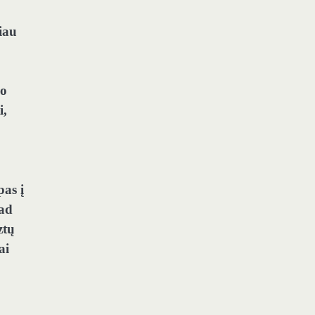
iau
po
i,
pas į
kad
ztų
ai