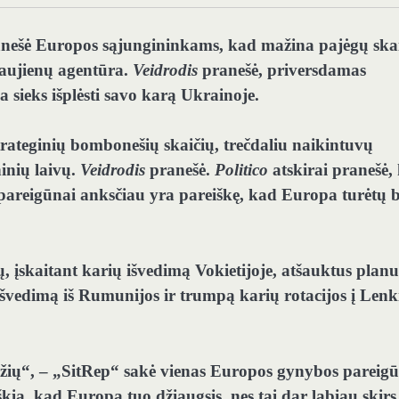
nešė Europos sąjungininkams, kad mažina pajėgų skai
 naujienų agentūra.
Veidrodis
pranešė, priversdamas
a sieks išplėsti savo karą Ukrainoje.
trateginių bombonešių skaičių, trečdaliu naikintuvų
inių laivų.
Veidrodis
pranešė.
Politico
atskirai pranešė,
pareigūnai anksčiau yra pareiškę, kad Europa turėtų b
ų, įskaitant karių išvedimą Vokietijoje, atšauktus planu
 išvedimą iš Rumunijos ir trumpą karių rotacijos į Lenk
adžių“, – „SitRep“ sakė vienas Europos gynybos pareigū
eiškia, kad Europa tuo džiaugsis, nes tai dar labiau skirs