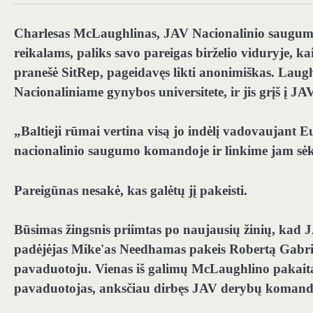
Charlesas McLaughlinas, JAV Nacionalinio saugumo 
reikalams, paliks savo pareigas birželio viduryje, ka
pranešė SitRep, pageidavęs likti anonimiškas. Laugh
Nacionaliniame gynybos universitete, ir jis grįš į 
„Baltieji rūmai vertina visą jo indėlį vadovaujant 
nacionalinio saugumo komandoje ir linkime jam sė
Pareigūnas nesakė, kas galėtų jį pakeisti.
Būsimas žingsnis priimtas po naujausių žinių, kad 
padėjėjas Mike'as Needhamas pakeis Robertą Gabrie
pavaduotoju. Vienas iš galimų McLaughlino pakait
pavaduotojas, anksčiau dirbęs JAV derybų komandos