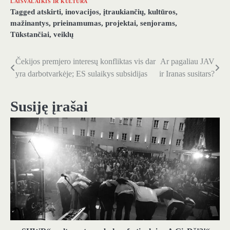
LAISVALAIKIS IR KULTŪRA
Tagged
atskirti
,
inovacijos
,
įtraukiančių
,
kultūros
,
mažinantys
,
prieinamumas
,
projektai
,
senjorams
,
Tūkstančiai
,
veiklų
Čekijos premjero interesų konfliktas vis dar
Ar pagaliau JAV
Navigacija
yra darbotvarkėje; ES sulaikys subsidijas
ir Iranas susitars?
tarp
įrašų
Susiję įrašai