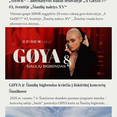
„SHWR“ – alternatyvos balsas festivalyje „A GirDž!?!“
#3, šventėje „Šiaulių naktys XV“
Vilniaus grupė SHWR rugpjūčio 29-osios vakarą gros festivalyje „A
GirDž!?!“ #3, šventėje „Šiaulių naktys XV“. „Šiauliai visada buvo
alternatyvos miestas,…
GØYA ir Šiaulių bigbendas kviečia į išskirtinį koncertą
Šiauliuose
2026 m. vasario 7 d. Šiauliuose skambės jausmus jungianti muzika –
koncertų salėje „Saulė“ pasirodys GØYA kartu su Šiaulių bigbendu.…