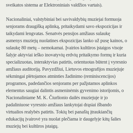
sveikatos sistema ar Elektroniniais valdžios vartais).
Nacionaliniai, valstybiniai bei savivaldybių muziejai formuoja
senjorams draugišką aplinką, pritaikydami savo ekspozicijas ir
taikydami lengvatas. Senatvės pensijos amžiaus sulaukę
asmenys muziejų nuolatines ekspozicijas lanko už pusę kainos, o
sulaukę 80 metų – nemokamai. Įvairios kultūros įstaigos visoje
šalyje aktyviai ieško inovatyvių erdvių pritaikymo formų ir kuria
specializuotas, interaktyvias patirtis, orientuotas būtent į vyresnio
amžiaus auditoriją. Pavyzdžiui, Lietuvos etnografijos muziejuje
sėkmingai plėtojamos atminties žadinimo (reminiscencijos)
programos, padedančios senjorams per pažįstamos aplinkos
elementus saugiai dalintis asmeninėmis gyvenimo istorijomis, o
Nacionaliniame M. K. Čiurlionio dailės muziejuje ir jo
padaliniuose vyresnio amžiaus lankytojai drąsiai išbando
virtualios realybės patirtis. Tokių bei panašių įtraukiančių
edukacijų įvairovė yra nuolat plečiama ir daugelyje kitų šalies
muziejų bei kultūros įstaigų.