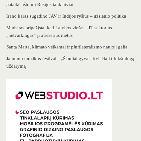
pataikė aštuoni Rusijos tanklaiviai
Irano karas sugadino JAV ir Indijos ryšius – užsienio politika
Ministras pripažįsta, kad Latvijos viešasis IT sektorius
„netvarkingas“ jau šešerius metus
Santa Marta, klimato veiksmai ir plurilateralizmo naujoji galia
Jaunimo muzikos festivalis „Šiauliai gyvai“ kviečia į triukšmingą
uždarymą