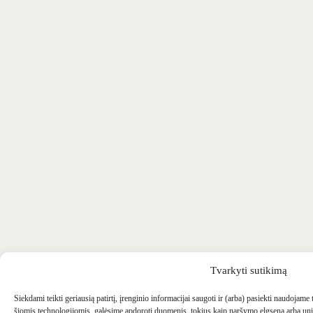
Tvarkyti sutikimą
Siekdami teikti geriausią patirtį, įrenginio informacijai saugoti ir (arba) pasiekti naudojame
šiomis technologijomis, galėsime apdoroti duomenis, tokius kaip naršymo elgsena arba uni