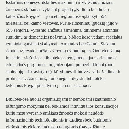
Išskirtinis dėmesys atskirties mažinimui ir vyresnio amžiaus
žmonėms skiriamas vykdant projektą „Kultūra be kliūčių –
kalbančios knygos“ – jo metu regionuose aplankyti 554
miesteliai bei kaimo vietovės, kur skaitmeninių įgūdžių įgijo 9
655 senjorai. Vyresnio amžiaus asmenims, turintiems atminties
sutrikimų ar demencijos požymių, bibliotekose vedami specialūs
terapiniai garsiniai skaitymai „Atminties beieškant“. Siekiant
skatinti vyresnio amžiaus žmonių užimtumą, mažinti vienišumą
ir atskirtį, viešosiose bibliotekose rengiamos į juos orientuotos
edukacinės programos, organizuojami pomėgių klubai (nuo
skaitytojų iki kraštotyros), kūrybinės dirbtuvės, stalo žaidimai ir
protmūšiai. Asmenims, kurie negali atvykti į biblioteką,
teikiamos knygų pristatymo į namus paslaugos.
Bibliotekose nuolat organizuojami ir nemokami skaitmeninio
raštingumo mokymai bei teikiamos individualios konsultacijos,
kurių metu vyresnio amžiaus žmonės mokosi naudotis
informacinėmis technologijomis ir kasdienybėje būtinomis
viešosiomis elektroninėmis paslaugomis (pavyzdžiui, e.