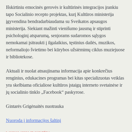
Išskirtiniu emocinės gerovės ir kultūrinės integracijos įrankiu
tapo Socialinio recepto projektas, kurį Kultūros ministerija
įgyvendina bendradarbiaudama su Sveikatos apsaugos
ministerija. Siekiant mažinti vienišumo jausmą ir stiprinti
psichologinį atsparumą, senjorams sudaromos sąlygos
nemokamai įsitraukti į ilgalaikius, tęstinius dailės, muzikos,
neformaliojo švietimo bei kūrybos užsiėmimų ciklus muziejuose
ir bibliotekose.
Aktuali ir nuolat atnaujinama informacija apie konkrečius
renginius, edukacines programas bei kitas specializuotas veiklas
yra skelbiama oficialiose kultūros įstaigų interneto svetainėse ir
jų socialinio tinklo „Facebook“ paskyrose.
Gintarės Grigėnaitės nuotrauka
Nuoroda į informacijos šaltinį