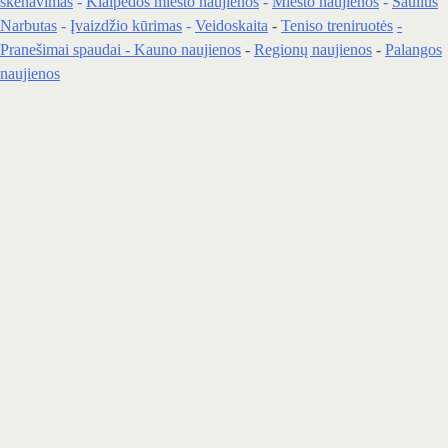
skenavimas
-
Klaipedos miesto naujienos
-
Miesto naujienos
-
Saulius
Narbutas
-
Įvaizdžio kūrimas
-
Veidoskaita
-
Teniso treniruotės
-
Pranešimai spaudai -
Kauno naujienos
-
Regionų naujienos
-
Palangos
naujienos