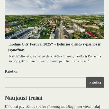
„Kelmė City Festival 2025“ – keturios dienos šypsenos ir
įspūdžiai!
Kai birželio mėn. Saulė pakyla aukščiau ir juoko, muzika ir Komunija
užlieja gatves – žinote, šventė prasidėjo Kelme. Birželio 4–7…
Paieška
Paieška
Naujausi įrašai
Ukrainai paviešinus streiko filmuotą medžiagą, per vieną naktį