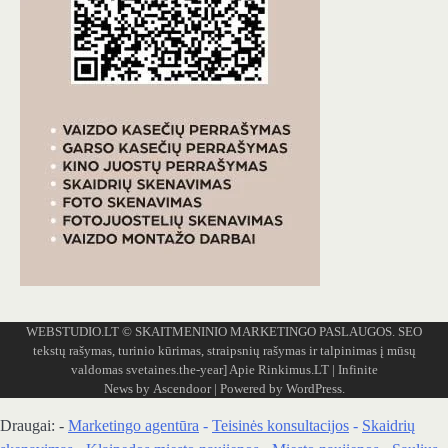
WEBSTUDIO.LT
© SKAITMENINIO MARKETINGO PASLAUGOS. SEO
tekstų rašymas, turinio kūrimas, straipsnių rašymas ir talpinimas į mūsų
valdomas svetaines.the-year]
Apie Rinkimus.LT
| Infinite
News by
Ascendoor
| Powered by
WordPress
.
Draugai: -
Marketingo agentūra
-
Teisinės konsultacijos
-
Skaidrių