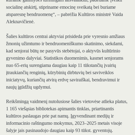
socialinę atskirtį, stipriname emocinę sveikatą bei buriame
atsparesnę bendruomenę“, – pabrėžia Kultūros ministrė Vaida
Aleknavičienė.
Šalies kultūros centrai aktyviai prisideda prie vyresnio amžiaus
žmonių užimtumo ir bendruomeniškumo skatinimo, siekdami,
kad senjorai būtų ne pasyvūs stebėtojai, o aktyvūs kultūrinio
gyvenimo dalyviai. Statistikos duomenimis, kasmet senjorams
nuo 65-erių surengiama daugiau kaip 11 tūkstančių įvairių
įtraukiančių renginių, kūrybinių dirbtuvių bei saviveiklos
iniciatyvų, kuriančių atvirą erdvę saviraiškai, bendravimui ir
naujų įgūdžių ugdymui.
Reikšmingą vaidmenį nutolusiose šalies vietovėse atlieka platus,
1 165 viešąsias bibliotekas apimantis tinklas, priartinantis
kultūros paslaugas prie pat namų. Įgyvendinant medijų ir
informacinio raštingumo mokymus, 2023–2025 metais visoje
šalyje jais pasinaudojo daugiau kaip 93 tūkst. gyventojų.