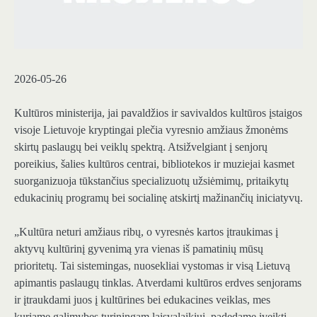
2026-05-26
Kultūros ministerija, jai pavaldžios ir savivaldos kultūros įstaigos
visoje Lietuvoje kryptingai plečia vyresnio amžiaus žmonėms
skirtų paslaugų bei veiklų spektrą. Atsižvelgiant į senjorų
poreikius, šalies kultūros centrai, bibliotekos ir muziejai kasmet
suorganizuoja tūkstančius specializuotų užsiėmimų, pritaikytų
edukacinių programų bei socialinę atskirtį mažinančių iniciatyvų.
„Kultūra neturi amžiaus ribų, o vyresnės kartos įtraukimas į
aktyvų kultūrinį gyvenimą yra vienas iš pamatinių mūsų
prioritetų. Tai sistemingas, nuosekliai vystomas ir visą Lietuvą
apimantis paslaugų tinklas. Atverdami kultūros erdves senjorams
ir įtraukdami juos į kultūrines bei edukacines veiklas, mes
kuriame galimybes turiningam laisvalaikiui, padedame įveikti