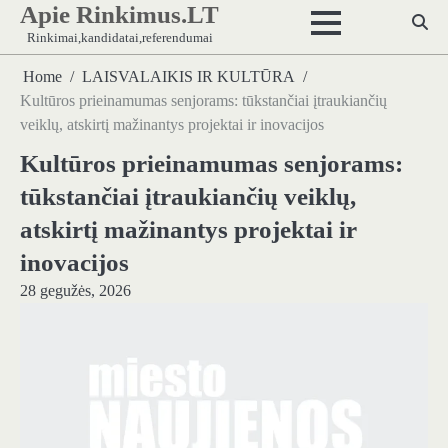
Apie Rinkimus.LT
Skip
to
Rinkimai,kandidatai,referendumai
content
Home
LAISVALAIKIS IR KULTŪRA
Kultūros prieinamumas senjorams: tūkstančiai įtraukiančių
veiklų, atskirtį mažinantys projektai ir inovacijos
Kultūros prieinamumas senjorams:
tūkstančiai įtraukiančių veiklų,
atskirtį mažinantys projektai ir
inovacijos
28 gegužės, 2026