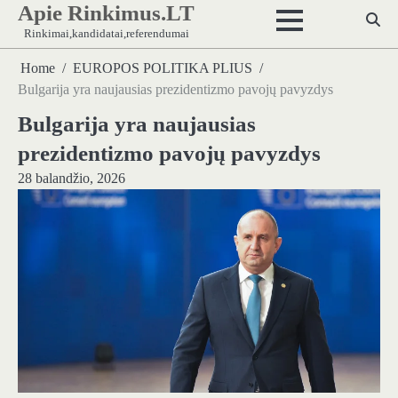
Apie Rinkimus.LT
Skip
to
Rinkimai,kandidatai,referendumai
content
Home
EUROPOS POLITIKA PLIUS
Bulgarija yra naujausias prezidentizmo pavojų pavyzdys
Bulgarija yra naujausias
prezidentizmo pavojų pavyzdys
28 balandžio, 2026