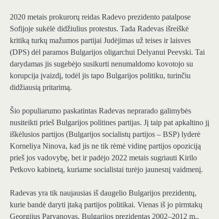
2020 metais prokurorų reidas Radevo prezidento patalpose
Sofijoje sukėlė didžiulius protestus. Tada Radevas išreiškė
kritiką turkų mažumos partijai Judėjimas už teises ir laisves
(DPS) dėl paramos Bulgarijos oligarchui Delyanui Peevski. Tai
darydamas jis sugebėjo susikurti nenumaldomo kovotojo su
korupcija įvaizdį, todėl jis tapo Bulgarijos politiku, turinčiu
didžiausią pritarimą.
Šio populiarumo paskatintas Radevas neprarado galimybės
nusiteikti prieš Bulgarijos politines partijas. Jį taip pat apkaltino jį
iškėlusios partijos (Bulgarijos socialistų partijos – BSP) lyderė
Korneliya Ninova, kad jis ne tik rėmė vidinę partijos opoziciją
prieš jos vadovybę, bet ir padėjo 2022 metais sugriauti Kirilo
Petkovo kabinetą, kuriame socialistai turėjo jaunesnį vaidmenį.
Radevas yra tik naujausias iš daugelio Bulgarijos prezidentų,
kurie bandė daryti įtaką partijos politikai. Vienas iš jo pirmtakų
Georgijus Parvanovas, Bulgarijos prezidentas 2002–2012 m.,