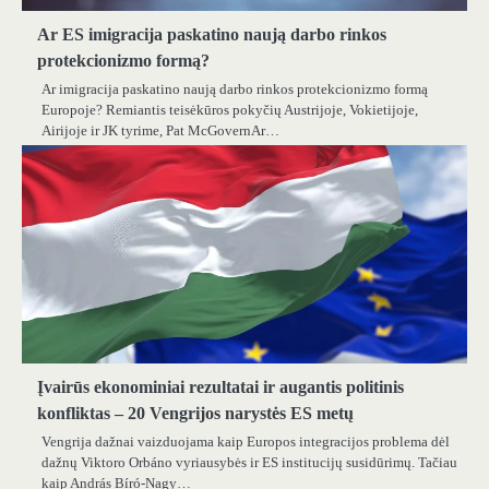
Ar ES imigracija paskatino naują darbo rinkos
protekcionizmo formą?
Ar imigracija paskatino naują darbo rinkos protekcionizmo formą
Europoje? Remiantis teisėkūros pokyčių Austrijoje, Vokietijoje,
Airijoje ir JK tyrime, Pat McGovernAr…
Įvairūs ekonominiai rezultatai ir augantis politinis
konfliktas – 20 Vengrijos narystės ES metų
Vengrija dažnai vaizduojama kaip Europos integracijos problema dėl
dažnų Viktoro Orbáno vyriausybės ir ES institucijų susidūrimų. Tačiau
kaip András Bíró-Nagy…