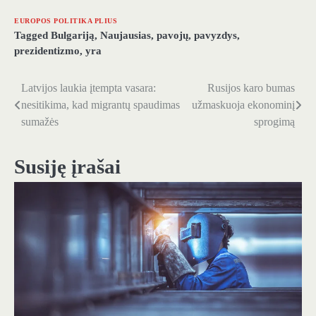
EUROPOS POLITIKA PLIUS
Tagged
Bulgariją
,
Naujausias
,
pavojų
,
pavyzdys
,
prezidentizmo
,
yra
Latvijos laukia įtempta vasara:
Rusijos karo bumas
Navigacija
nesitikima, kad migrantų spaudimas
užmaskuoja ekonominį
tarp
sumažės
sprogimą
įrašų
Susiję įrašai