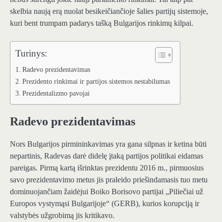
skelbia naują erą nuolat besikeičiančioje šalies partijų sistemoje,
kuri bent trumpam padarys tašką Bulgarijos rinkimų kilpai.
Turinys:
Radevo prezidentavimas
Prezidento rinkimai ir partijos sistemos nestabilumas
Prezidentalizmo pavojai
Radevo prezidentavimas
Nors Bulgarijos pirmininkavimas yra gana silpnas ir ketina būti
nepartinis, Radevas darė didelę įtaką partijos politikai eidamas
pareigas. Pirmą kartą išrinktas prezidentu 2016 m., pirmuosius
savo prezidentavimo metus jis praleido priešindamasis tuo metu
dominuojančiam žaidėjui Boiko Borisovo partijai „Piliečiai už
Europos vystymąsi Bulgarijoje“ (GERB), kurios korupciją ir
valstybės užgrobimą jis kritikavo.