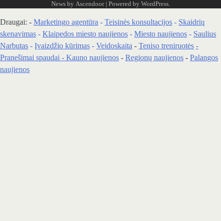
News by
Ascendoor
| Powered by
WordPress
.
Draugai: -
Marketingo agentūra
-
Teisinės konsultacijos
-
Skaidrių
skenavimas
-
Klaipedos miesto naujienos
-
Miesto naujienos
-
Saulius
Narbutas
-
Įvaizdžio kūrimas
-
Veidoskaita
-
Teniso treniruotės
-
Pranešimai spaudai -
Kauno naujienos
-
Regionų naujienos
-
Palangos
naujienos