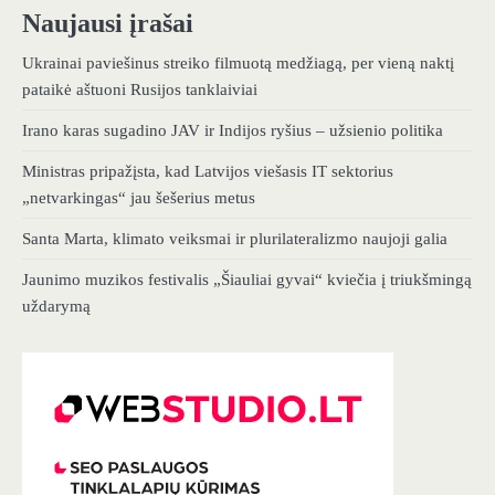
Naujausi įrašai
Ukrainai paviešinus streiko filmuotą medžiagą, per vieną naktį
pataikė aštuoni Rusijos tanklaiviai
Irano karas sugadino JAV ir Indijos ryšius – užsienio politika
Ministras pripažįsta, kad Latvijos viešasis IT sektorius
„netvarkingas“ jau šešerius metus
Santa Marta, klimato veiksmai ir plurilateralizmo naujoji galia
Jaunimo muzikos festivalis „Šiauliai gyvai“ kviečia į triukšmingą
uždarymą