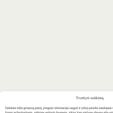
Tvarkyti sutikimą
Siekdami teikti geriausią patirtį, įrenginio informacijai saugoti ir (arba) pasiekti naudojame
šiomis technologijomis, galėsime apdoroti duomenis, tokius kaip naršymo elgsena arba uni