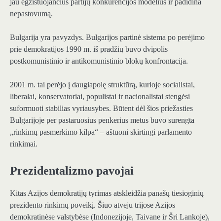
jau egzistuojančius partijų konkurencijos modelius ir padidina
nepastovumą.
Bulgarija yra pavyzdys. Bulgarijos partinė sistema po perėjimo
prie demokratijos 1990 m. iš pradžių buvo dvipolis
postkomunistinio ir antikomunistinio blokų konfrontacija.
2001 m. tai perėjo į daugiapolę struktūrą, kurioje socialistai,
liberalai, konservatoriai, populistai ir nacionalistai stengėsi
suformuoti stabilias vyriausybes. Būtent dėl ​​šios priežasties
Bulgarijoje per pastaruosius penkerius metus buvo surengta
„rinkimų pasmerkimo kilpa“ – aštuoni skirtingi parlamento
rinkimai.
Prezidentalizmo pavojai
Kitas Azijos demokratijų tyrimas atskleidžia panašų tiesioginių
prezidento rinkimų poveikį. Šiuo atveju trijose Azijos
demokratinėse valstybėse (Indonezijoje, Taivane ir Šri Lankoje),