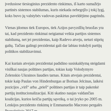
įvedusiose tiesioginius prezidento rinkimus, iš karto sumažėjo
partinės sistemos stabilumas, kuris niekada nebegrįžo į tokį lygį,
koks buvo jų valstybės vadovas paskirtas paveldėjimo pagrindu.
Vienas įdomus tiek Europos, tiek Azijos pavyzdžių bruožas yra
tai, kad prezidento rinkimai neigiamai veikia partijos sistemos
stabilumą, net jei prezidentas, kaip Radevo atveju, neturi stiprių
galių. Tačiau galingi prezidentai gali dar labiau trukdyti partijų
politikos stabilizavimui.
Kai kuriais atvejais prezidentai padidino susiskaldymą steigdami
visiškai naujas politines partijas, tokias kaip Volodymyro
Zelenskio Ukrainos liaudies tarnas. Kitais atvejais prezidentai,
tokie kaip Paulas von Hindenburgas ar Borisas Jelcinas, laikėsi
pozicijos „virš“ arba „prieš“ politines partijas ir taip pakenkė
partijų institucionalizacijai. Kiti skatino naujas valdančias
koalicijas, kurios keičia partijų sąveiką, o tai įvyko po 2005 m.
Lenkijos prezidento rinkimų ir Emmanuelio Macrono pergalės
Prancūzijoje 2017 m.