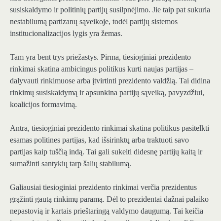
susiskaldymo ir politinių partijų susilpnėjimo. Jie taip pat sukuria
nestabilumą partizanų sąveikoje, todėl partijų sistemos
institucionalizacijos lygis yra žemas.
Tam yra bent trys priežastys. Pirma, tiesioginiai prezidento
rinkimai skatina ambicingus politikus kurti naujas partijas –
dalyvauti rinkimuose arba įtvirtinti prezidento valdžią. Tai didina
rinkimų susiskaidymą ir apsunkina partijų sąveiką, pavyzdžiui,
koalicijos formavimą.
Antra, tiesioginiai prezidento rinkimai skatina politikus pasitelkti
esamas politines partijas, kad išsirinktų arba traktuoti savo
partijas kaip tuščią indą. Tai gali sukelti didesnę partijų kaitą ir
sumažinti santykių tarp šalių stabilumą.
Galiausiai tiesioginiai prezidento rinkimai verčia prezidentus
grąžinti gautą rinkimų paramą. Dėl to prezidentai dažnai palaiko
nepastovią ir kartais prieštaringą valdymo daugumą. Tai keičia