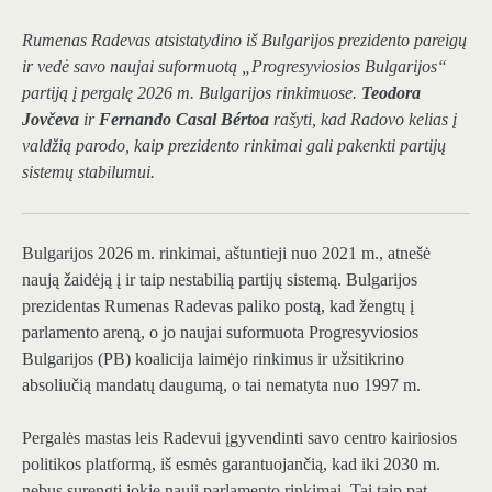
Rumenas Radevas atsistatydino iš Bulgarijos prezidento pareigų
ir vedė savo naujai suformuotą „Progresyviosios Bulgarijos“
partiją į pergalę 2026 m. Bulgarijos rinkimuose.
Teodora
Jovčeva
ir
Fernando Casal Bértoa
rašyti, kad Radovo kelias į
valdžią parodo, kaip prezidento rinkimai gali pakenkti partijų
sistemų stabilumui.
Bulgarijos 2026 m. rinkimai, aštuntieji nuo 2021 m., atnešė
naują žaidėją į ir taip nestabilią partijų sistemą. Bulgarijos
prezidentas Rumenas Radevas paliko postą, kad žengtų į
parlamento areną, o jo naujai suformuota Progresyviosios
Bulgarijos (PB) koalicija laimėjo rinkimus ir užsitikrino
absoliučią mandatų daugumą, o tai nematyta nuo 1997 m.
Pergalės mastas leis Radevui įgyvendinti savo centro kairiosios
politikos platformą, iš esmės garantuojančią, kad iki 2030 m.
nebus surengti jokie nauji parlamento rinkimai. Tai taip pat