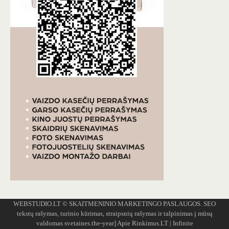
WEBSTUDIO.LT
© SKAITMENINIO MARKETINGO PASLAUGOS. SEO
tekstų rašymas, turinio kūrimas, straipsnių rašymas ir talpinimas į mūsų
valdomas svetaines.the-year]
Apie Rinkimus.LT
| Infinite