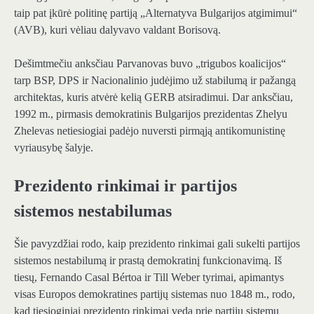
taip pat įkūrė politinę partiją „Alternatyva Bulgarijos atgimimui“
(AVB), kuri vėliau dalyvavo valdant Borisovą.
Dešimtmečiu anksčiau Parvanovas buvo „trigubos koalicijos“
tarp BSP, DPS ir Nacionalinio judėjimo už stabilumą ir pažangą
architektas, kuris atvėrė kelią GERB atsiradimui. Dar anksčiau,
1992 m., pirmasis demokratinis Bulgarijos prezidentas Zhelyu
Zhelevas netiesiogiai padėjo nuversti pirmąją antikomunistinę
vyriausybę šalyje.
Prezidento rinkimai ir partijos
sistemos nestabilumas
Šie pavyzdžiai rodo, kaip prezidento rinkimai gali sukelti partijos
sistemos nestabilumą ir prastą demokratinį funkcionavimą. Iš
tiesų, Fernando Casal Bértoa ir Till Weber tyrimai, apimantys
visas Europos demokratines partijų sistemas nuo 1848 m., rodo,
kad tiesioginiai prezidento rinkimai veda prie partijų sistemų