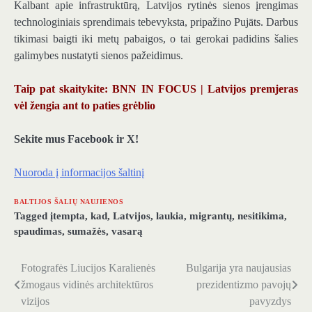
Kalbant apie infrastruktūrą, Latvijos rytinės sienos įrengimas
technologiniais sprendimais tebevyksta, pripažino Pujāts. Darbus
tikimasi baigti iki metų pabaigos, o tai gerokai padidins šalies
galimybes nustatyti sienos pažeidimus.
Taip pat skaitykite: BNN IN FOCUS | Latvijos premjeras
vėl žengia ant to paties grėblio
Sekite mus Facebook ir X!
Nuoroda į informacijos šaltinį
BALTIJOS ŠALIŲ NAUJIENOS
Tagged
įtempta
,
kad
,
Latvijos
,
laukia
,
migrantų
,
nesitikima
,
spaudimas
,
sumažės
,
vasarą
Fotografės Liucijos Karalienės
Bulgarija yra naujausias
Navigacija
žmogaus vidinės architektūros
prezidentizmo pavojų
tarp
vizijos
pavyzdys