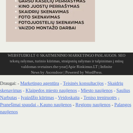
WEBSTUDIO.LT
© SKAITMENINIO MARKETINGO PASLAUGOS. SEO
tekstų rašymas, turinio kūrimas, straipsnių rašymas ir talpinimas į mūsų
valdomas svetaines.the-year]
Apie Rinkimus.LT
| Infinite
News by
Ascendoor
| Powered by
WordPress
.
Draugai: -
Marketingo agentūra
-
Teisinės konsultacijos
-
Skaidrių
skenavimas
-
Klaipedos miesto naujienos
-
Miesto naujienos
-
Saulius
Narbutas
-
Įvaizdžio kūrimas
-
Veidoskaita
-
Teniso treniruotės
-
Pranešimai spaudai -
Kauno naujienos
-
Regionų naujienos
-
Palangos
naujienos