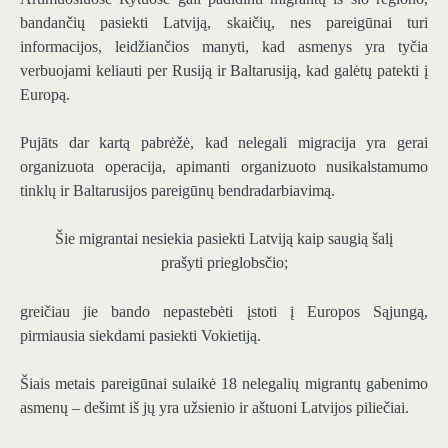
bandančių pasiekti Latviją, skaičių, nes pareigūnai turi
informacijos, leidžiančios manyti, kad asmenys yra tyčia
verbuojami keliauti per Rusiją ir Baltarusiją, kad galėtų patekti į
Europą.
Pujāts dar kartą pabrėžė, kad nelegali migracija yra gerai
organizuota operacija, apimanti organizuoto nusikalstamumo
tinklų ir Baltarusijos pareigūnų bendradarbiavimą.
Šie migrantai nesiekia pasiekti Latviją kaip saugią šalį
prašyti prieglobsčio;
greičiau jie bando nepastebėti įstoti į Europos Sąjungą,
pirmiausia siekdami pasiekti Vokietiją.
Šiais metais pareigūnai sulaikė 18 nelegalių migrantų gabenimo
asmenų – dešimt iš jų yra užsienio ir aštuoni Latvijos piliečiai.