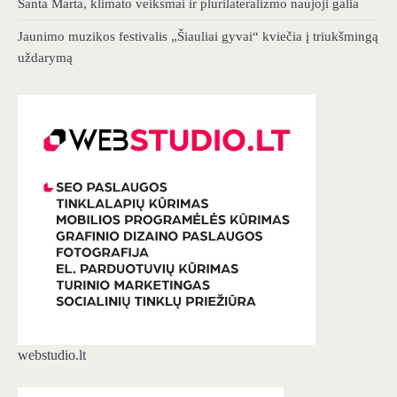
Santa Marta, klimato veiksmai ir plurilateralizmo naujoji galia
Jaunimo muzikos festivalis „Šiauliai gyvai“ kviečia į triukšmingą
uždarymą
webstudio.lt