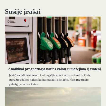
įrašų
Susiję įrašai
Analitikai prognozuoja naftos kainų sumažėjimą šį rudenį
Įvairūs analitikai mano, kad rugsėjis atneš kelis veiksnius, kurie
sumažins žalios naftos kainas pasaulio rinkoje. Nors rugpjūčio
pabaigoje naftos kaina…