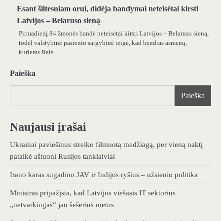
Esant šiltesniam orui, didėja bandymai neteisėtai kirsti
Latvijos – Belaruso sieną
Pirmadienį 84 žmonės bandė neteisėtai kirsti Latvijos – Belaruso sieną,
todėl valstybinė pasienio sargybinė teigė, kad bendras asmenų,
kuriems šiais…
Paieška
Paieška
Naujausi įrašai
Ukrainai paviešinus streiko filmuotą medžiagą, per vieną naktį
pataikė aštuoni Rusijos tanklaiviai
Irano karas sugadino JAV ir Indijos ryšius – užsienio politika
Ministras pripažįsta, kad Latvijos viešasis IT sektorius
„netvarkingas“ jau šešerius metus