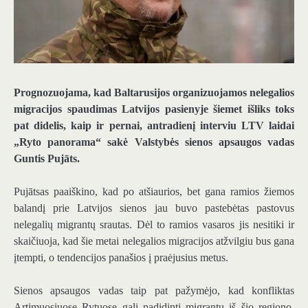
Prognozuojama, kad Baltarusijos organizuojamos nelegalios
migracijos spaudimas Latvijos pasienyje šiemet išliks toks
pat didelis, kaip ir pernai, antradienį interviu LTV laidai
„Ryto panorama“ sakė Valstybės sienos apsaugos vadas
Guntis Pujāts.
Pujātsas paaiškino, kad po atšiaurios, bet gana ramios žiemos
balandį prie Latvijos sienos jau buvo pastebėtas pastovus
nelegalių migrantų srautas. Dėl to ramios vasaros jis nesitiki ir
skaičiuoja, kad šie metai nelegalios migracijos atžvilgiu bus gana
įtempti, o tendencijos panašios į praėjusius metus.
Sienos apsaugos vadas taip pat pažymėjo, kad konfliktas
Artimuosiuose Rytuose gali padidinti migrantų iš šio regiono,