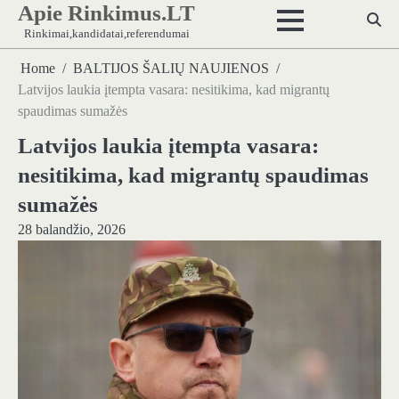
Apie Rinkimus.LT
Skip
to
Rinkimai,kandidatai,referendumai
content
Home
BALTIJOS ŠALIŲ NAUJIENOS
Latvijos laukia įtempta vasara: nesitikima, kad migrantų
spaudimas sumažės
Latvijos laukia įtempta vasara:
nesitikima, kad migrantų spaudimas
sumažės
28 balandžio, 2026