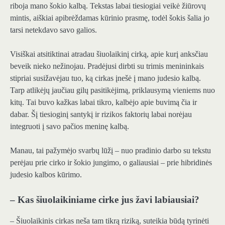
riboja mano šokio kalbą. Tekstas labai tiesiogiai veikė žiūrovų
mintis, aiškiai apibrėždamas kūrinio prasmę, todėl šokis šalia jo
tarsi netekdavo savo galios.
Visiškai atsitiktinai atradau šiuolaikinį cirką, apie kurį anksčiau
beveik nieko nežinojau. Pradėjusi dirbti su trimis menininkais
stipriai susižavėjau tuo, ką cirkas įnešė į mano judesio kalbą.
Tarp atlikėjų jaučiau gilų pasitikėjimą, priklausymą vieniems nuo
kitų. Tai buvo kažkas labai tikro, kalbėjo apie buvimą čia ir
dabar. Šį tiesioginį santykį ir rizikos faktorių labai norėjau
integruoti į savo pačios meninę kalbą.
Manau, tai pažymėjo svarbų lūžį – nuo pradinio darbo su tekstu
perėjau prie cirko ir šokio jungimo, o galiausiai – prie hibridinės
judesio kalbos kūrimo.
– Kas šiuolaikiniame cirke jus žavi labiausiai?
– Šiuolaikinis cirkas neša tam tikrą riziką, suteikia būdą tyrinėti