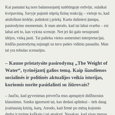
Kai pamatai ką nors balansuojantį sudėtingoje erdvėje, sulaikai
kvėpavimą. Savyje pajunti stiprią fizinę reakciją – vietoje to, kad
atsiloštum kėdėje, palinksti į priekį. Kartu daliniesi įtampa,
pasirodymo momentais. Ir man atrodo, kad tai labai svarbu – esi
labai arti to, kas vyksta scenoje. Net jei iki galo nesupranti
idėjos, viską jauti. Tai palieka vietos asmeninei interpretacijai,
leidžia pasirodymą sujungti su tavo paties vidiniu pasauliu. Man
tai yra tobulas scenarijus.
– Kaune pristatysite pasirodymą „The Weight of
Water“, tyrinėjantį galios temą. Kaip šiandienos
socialinės ir politinės aktualijos veikia istorijas,
kuriomis norite pasidalinti su žiūrovais?
– Jaučiu, kad gyvenimas priverčia mus apmąstyti didžiuosius
klausimus. Sunku ignoruoti tai, kas dedasi aplinkui – tiek daug
įvairiausių krizių, karų. Atrodo, kad žemė po mūsų kojomis
dreba ir turime kažkaip į tai atsakyti. Nesakau, kad visas menas