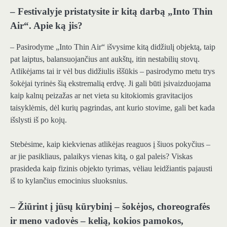
– Festivalyje pristatysite ir kitą darbą „Into Thin
Air“. Apie ką jis?
– Pasirodyme „Into Thin Air“ išvysime kitą didžiulį objektą, taip
pat laiptus, balansuojančius ant aukštų, itin nestabilių stovų.
Atlikėjams tai ir vėl bus didžiulis iššūkis – pasirodymo metu trys
šokėjai tyrinės šią ekstremalią erdvę. Ji gali būti įsivaizduojama
kaip kalnų peizažas ar net vieta su kitokiomis gravitacijos
taisyklėmis, dėl kurių pagrindas, ant kurio stovime, gali bet kada
išslysti iš po kojų.
Stebėsime, kaip kiekvienas atlikėjas reaguos į šiuos pokyčius –
ar jie pasikliaus, palaikys vienas kitą, o gal paleis? Viskas
prasideda kaip fizinis objekto tyrimas, vėliau leidžiantis pajausti
iš to kylančius emocinius sluoksnius.
– Žiūrint į jūsų kūrybinį – šokėjos, choreografės
ir meno vadovės – kelią, kokios pamokos,