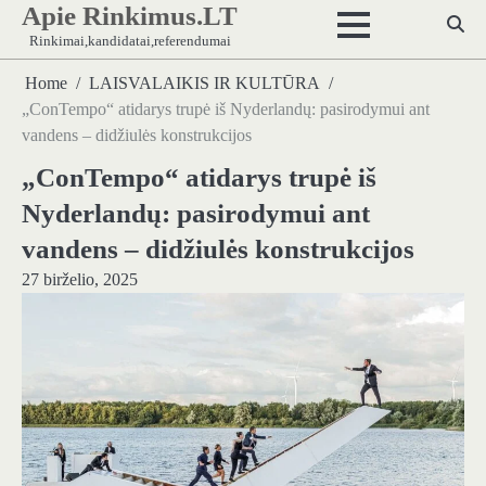
Apie Rinkimus.LT
Skip
to
Rinkimai,kandidatai,referendumai
content
Home
LAISVALAIKIS IR KULTŪRA
„ConTempo“ atidarys trupė iš Nyderlandų: pasirodymui ant
vandens – didžiulės konstrukcijos
„ConTempo“ atidarys trupė iš
Nyderlandų: pasirodymui ant
vandens – didžiulės konstrukcijos
27 birželio, 2025