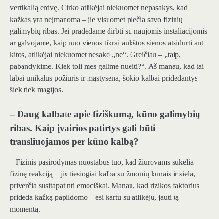
vertikalią erdvę. Cirko atlikėjai niekuomet nepasakys, kad
kažkas yra neįmanoma – jie visuomet plečia savo fizinių
galimybių ribas. Jei pradedame dirbti su naujomis instaliacijomis
ar galvojame, kaip nuo vienos tikrai aukštos sienos atsidurti ant
kitos, atlikėjai niekuomet nesako „ne“. Greičiau – „taip,
pabandykime. Kiek toli mes galime nueiti?“. Aš manau, kad tai
labai unikalus požiūris ir mąstysena, šokio kalbai pridedantys
šiek tiek magijos.
– Daug kalbate apie fiziškumą, kūno galimybių
ribas. Kaip įvairios patirtys gali būti
transliuojamos per kūno kalbą?
– Fizinis pasirodymas nuostabus tuo, kad žiūrovams sukelia
fizinę reakciją – jis tiesiogiai kalba su žmonių kūnais ir siela,
priverčia susitapatinti emociškai. Manau, kad rizikos faktorius
prideda kažką papildomo – esi kartu su atlikėju, jauti tą
momentą.