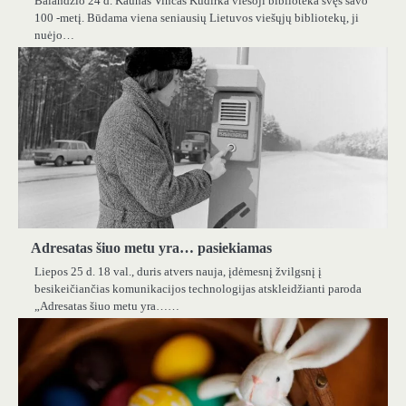
Balandžio 24 d. Kaunas Vincas Kudirka viešoji biblioteka švęs savo
100 -metį. Būdama viena seniausių Lietuvos viešųjų bibliotekų, ji
nuėjo…
Adresatas šiuo metu yra… pasiekiamas
Liepos 25 d. 18 val., duris atvers nauja, įdėmesnį žvilgsnį į
besikeičiančias komunikacijos technologijas atskleidžianti paroda
„Adresatas šiuo metu yra……