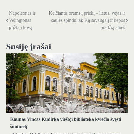
Napoleonas ir
Keičiantis orams į priekį – lietus, vėjas ir
Navigacija
Velingtonas
saulės spinduliai: Ką savaitgalį ir liepos
tarp
grįžta į kovą
pradžią atneš
įrašų
Susiję įrašai
Kaunas Vincas Kudirka viešoji biblioteka kviečia švęsti
šimtmetį