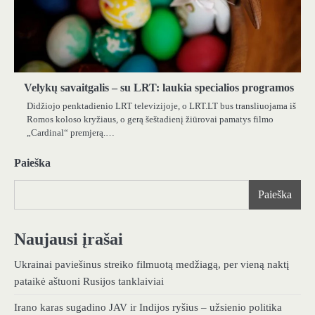
Velykų savaitgalis – su LRT: laukia specialios programos
Didžiojo penktadienio LRT televizijoje, o LRT.LT bus transliuojama iš
Romos koloso kryžiaus, o gerą šeštadienį žiūrovai pamatys filmo
„Cardinal“ premjerą.…
Paieška
Paieška
Naujausi įrašai
Ukrainai paviešinus streiko filmuotą medžiagą, per vieną naktį
pataikė aštuoni Rusijos tanklaiviai
Irano karas sugadino JAV ir Indijos ryšius – užsienio politika