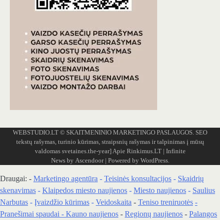
WEBSTUDIO.LT
© SKAITMENINIO MARKETINGO PASLAUGOS. SEO
tekstų rašymas, turinio kūrimas, straipsnių rašymas ir talpinimas į mūsų
valdomas svetaines.the-year]
Apie Rinkimus.LT
| Infinite
News by
Ascendoor
| Powered by
WordPress
.
Draugai: -
Marketingo agentūra
-
Teisinės konsultacijos
-
Skaidrių
skenavimas
-
Klaipedos miesto naujienos
-
Miesto naujienos
-
Saulius
Narbutas
-
Įvaizdžio kūrimas
-
Veidoskaita
-
Teniso treniruotės
-
Pranešimai spaudai -
Kauno naujienos
-
Regionų naujienos
-
Palangos