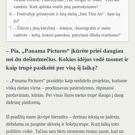
vandens. Kiek aplinka svarbi jūsų pasirodymams?
– Festivalyje pristatysite ir kitą darbą „Into Thin Air“. Apie ką
jis?
– Žiūrint į jūsų kūrybinį – šokėjos, choreografės ir meno
vadovės – kelią, kokios pamokos, patyrimai išlieka svarbiausi?
– Pia, „Panama Pictures“ įkūrėte prieš daugiau
nei du dešimtmečius. Kokios idėjos vedė tuomet ir
kaip trupė pasikeitė per visą šį laiką?
– „Panama Pictures“ prasidėjo kaip nedidelis projektas, kuriame
viską dariau viena – prodiusavau pasirodymus, rūpinausi
pardavimais, kūriau. Per visus šiuos metus trupė išaugo į daug
didesnę platformą.
Iš pradžių mane įkvėpė literatūra – derinau tekstą su judesiu,
dirbdama su jungtine aktorių ir šokėjų trupe. Kurį laiką toks
požiūris veikė. Tačiau tam tikru momentu ėmiau jausti, kad tai