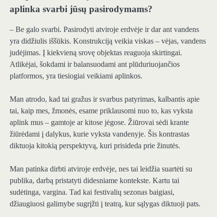
aplinka svarbi jūsų pasirodymams?
– Be galo svarbi. Pasirodyti atviroje erdvėje ir dar ant vandens
yra didžiulis iššūkis. Konstrukciją veikia viskas – vėjas, vandens
judėjimas. Į kiekvieną srovę objektas reaguoja skirtingai.
Atlikėjai, šokdami ir balansuodami ant plūduriuojančios
platformos, yra tiesiogiai veikiami aplinkos.
Man atrodo, kad tai gražus ir svarbus patyrimas, kalbantis apie
tai, kaip mes, žmonės, esame priklausomi nuo to, kas vyksta
aplink mus – gamtoje ar kitose jėgose. Žiūrovai sėdi krante
žiūrėdami į dalykus, kurie vyksta vandenyje. Šis kontrastas
diktuoja kitokią perspektyvą, kuri prisideda prie žinutės.
Man patinka dirbti atviroje erdvėje, nes tai leidžia suartėti su
publika, darbą pristatyti didesniame kontekste. Kartu tai
sudėtinga, vargina. Tad kai festivalių sezonas baigiasi,
džiaugiuosi galimybe sugrįžti į teatrą, kur sąlygas diktuoji pats.