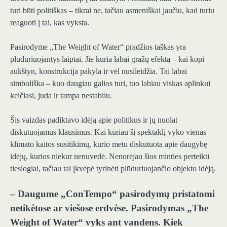
turi būti politiškas – tikrai ne, tačiau asmeniškai jaučiu, kad turiu
reaguoti į tai, kas vyksta.
Pasirodyme „The Weight of Water“ pradžios taškas yra
plūduriuojantys laiptai. Jie kuria labai gražų efektą – kai kopi
aukštyn, konstrukcija pakyla ir vėl nusileidžia. Tai labai
simboliška – kuo daugiau galios turi, tuo labiau viskas aplinkui
keičiasi, juda ir tampa nestabilu.
Šis vaizdas padiktavo idėją apie politikus ir jų nuolat
diskutuojamus klausimus. Kai kūriau šį spektaklį vyko vienas
klimato kaitos susitikimų, kurio metu diskutuota apie daugybę
idėjų, kurios niekur nenuvedė. Nenorėjau šios minties perteikti
tiesiogiai, tačiau tai įkvėpė tyrinėti plūduriuojančio objekto idėją.
– Daugume „ConTempo“ pasirodymų pristatomi
netikėtose ar viešose erdvėse. Pasirodymas „The
Weight of Water“ vyks ant vandens. Kiek