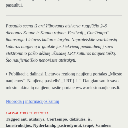
pasauliui.
Pasaulio scena iš arti žiūrovams atsiveria rugpjūčio 2–9
dienomis Kaune ir Kauno rajone. Festivalį „ConTempo“
finansuoja Lietuvos kultūros taryba.
Nepraleiskite svarbiausių
kultūros naujienų ir gaukite jas kiekvieną penktadienį į savo
elektroninio pašto dėžutę užsisakę LRT kultūros naujienlaiškį.
Šio naujienlaiškio nenorėsite atsisakyti.
• Publikacija dalinasi Lietuvos regionų naujienų portalas „Miesto
naujienos“. Naujieną paskelbė „LRT | .lt“. Daugiau sau ir savo
miestui aktualių naujienų rasite portale www.miestonaujienos.lt.
Nuoroda į informacijos šaltinį
LAISVALAIKIS IR KULTŪRA
Tagged
ant
,
atidarys
,
ConTempo
,
didžiulės
,
iš
,
konstrukcijos
,
Nyderlandų
,
pasirodymui
,
trupė
,
Vandens