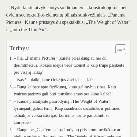
Iš Nyderlandų atvykstantys su didžiulėmis konstrukcijomis bei
dviem scenografijos elementų pilnais sunkvežimiais, „Panama
Pictures“ Kaune pristatys du spektaklius: „The Weight of Water“
ir „Into the Thin Air“.
Turinys:
– Pia, „Panama Pictures“ įkūrėte prieš daugiau nei du
dešimtmečius. Kokios idėjos vedė tuomet ir kaip trupė pasikeitė
per visą šį laiką?
– Kas šiuolaikiniame cirke jus žavi labiausiai?
– Daug kalbate apie fiziškumą, kūno galimybių ribas. Kaip
įvairios patirtys gali būti transliuojamos per kūno kalbą?
– Kaune pristatysite pasirodymą „The Weight of Water“,
tyrinėjantį galios temą. Kaip šiandienos socialinės ir politinės
aktualijos veikia istorijas, kuriomis norite pasidalinti su
žiūrovais?
– Daugume „ConTempo“ pasirodymų pristatomi netikėtose ar
viešose erdvėse. Pasirodymas „The Weight of Water“ vyks ant