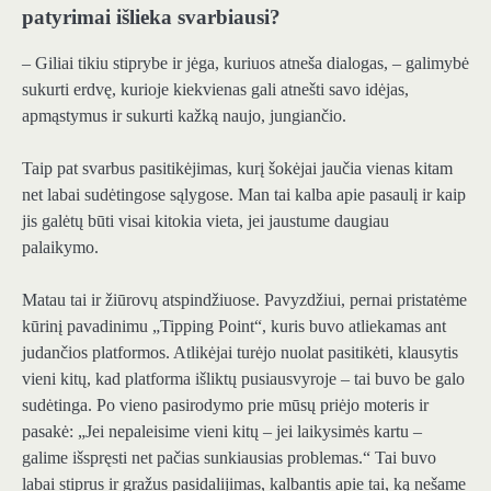
patyrimai išlieka svarbiausi?
– Giliai tikiu stiprybe ir jėga, kuriuos atneša dialogas, – galimybė
sukurti erdvę, kurioje kiekvienas gali atnešti savo idėjas,
apmąstymus ir sukurti kažką naujo, jungiančio.
Taip pat svarbus pasitikėjimas, kurį šokėjai jaučia vienas kitam
net labai sudėtingose sąlygose. Man tai kalba apie pasaulį ir kaip
jis galėtų būti visai kitokia vieta, jei jaustume daugiau
palaikymo.
Matau tai ir žiūrovų atspindžiuose. Pavyzdžiui, pernai pristatėme
kūrinį pavadinimu „Tipping Point“, kuris buvo atliekamas ant
judančios platformos. Atlikėjai turėjo nuolat pasitikėti, klausytis
vieni kitų, kad platforma išliktų pusiausvyroje – tai buvo be galo
sudėtinga. Po vieno pasirodymo prie mūsų priėjo moteris ir
pasakė: „Jei nepaleisime vieni kitų – jei laikysimės kartu –
galime išspręsti net pačias sunkiausias problemas.“ Tai buvo
labai stiprus ir gražus pasidalijimas, kalbantis apie tai, ką nešame