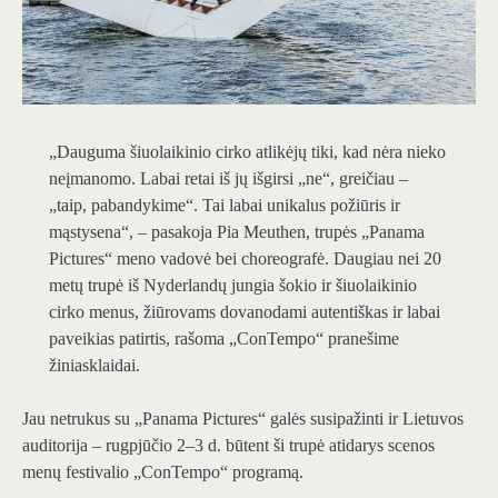
„Dauguma šiuolaikinio cirko atlikėjų tiki, kad nėra nieko
neįmanomo. Labai retai iš jų išgirsi „ne“, greičiau –
„taip, pabandykime“. Tai labai unikalus požiūris ir
mąstysena“, – pasakoja Pia Meuthen, trupės „Panama
Pictures“ meno vadovė bei choreografė. Daugiau nei 20
metų trupė iš Nyderlandų jungia šokio ir šiuolaikinio
cirko menus, žiūrovams dovanodami autentiškas ir labai
paveikias patirtis, rašoma „ConTempo“ pranešime
žiniasklaidai.
Jau netrukus su „Panama Pictures“ galės susipažinti ir Lietuvos
auditorija – rugpjūčio 2–3 d. būtent ši trupė atidarys scenos
menų festivalio „ConTempo“ programą.