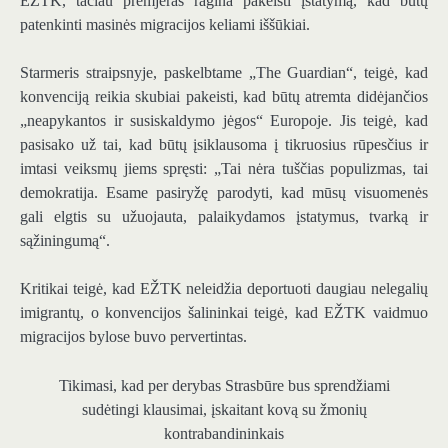
EŽTK, tačiau premjeras ragina pakeisti įstatymą, kad būtų
patenkinti masinės migracijos keliami iššūkiai.
Starmeris straipsnyje, paskelbtame „The Guardian“, teigė, kad
konvenciją reikia skubiai pakeisti, kad būtų atremta didėjančios
„neapykantos ir susiskaldymo jėgos“ Europoje. Jis teigė, kad
pasisako už tai, kad būtų įsiklausoma į tikruosius rūpesčius ir
imtasi veiksmų jiems spręsti: „Tai nėra tuščias populizmas, tai
demokratija. Esame pasiryžę parodyti, kad mūsų visuomenės
gali elgtis su užuojauta, palaikydamos įstatymus, tvarką ir
sąžiningumą“.
Kritikai teigė, kad EŽTK neleidžia deportuoti daugiau nelegalių
imigrantų, o konvencijos šalininkai teigė, kad EŽTK vaidmuo
migracijos bylose buvo pervertintas.
Tikimasi, kad per derybas Strasbūre bus sprendžiami
sudėtingi klausimai, įskaitant kovą su žmonių
kontrabandininkais