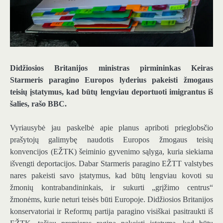
Didžiosios Britanijos ministras pirmininkas Keiras
Starmeris paragino Europos lyderius pakeisti žmogaus
teisių įstatymus, kad būtų lengviau deportuoti imigrantus iš
šalies, rašo BBC.
Vyriausybė jau paskelbė apie planus apriboti prieglobsčio
prašytojų galimybę naudotis Europos žmogaus teisių
konvencijos (EŽTK) šeiminio gyvenimo sąlyga, kuria siekiama
išvengti deportacijos. Dabar Starmeris paragino EŽTT valstybes
nares pakeisti savo įstatymus, kad būtų lengviau kovoti su
žmonių kontrabandininkais, ir sukurti „grįžimo centrus“
žmonėms, kurie neturi teisės būti Europoje. Didžiosios Britanijos
konservatoriai ir Reformų partija paragino visiškai pasitraukti iš