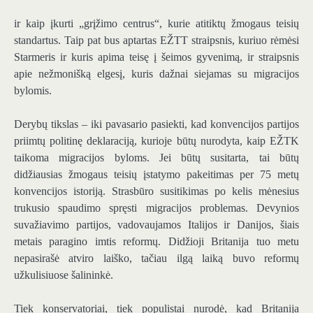
ir kaip įkurti „grįžimo centrus“, kurie atitiktų žmogaus teisių
standartus. Taip pat bus aptartas EŽTT straipsnis, kuriuo rėmėsi
Starmeris ir kuris apima teisę į šeimos gyvenimą, ir straipsnis
apie nežmonišką elgesį, kuris dažnai siejamas su migracijos
bylomis.
Derybų tikslas – iki pavasario pasiekti, kad konvencijos partijos
priimtų politinę deklaraciją, kurioje būtų nurodyta, kaip EŽTK
taikoma migracijos byloms. Jei būtų susitarta, tai būtų
didžiausias žmogaus teisių įstatymo pakeitimas per 75 metų
konvencijos istoriją. Strasbūro susitikimas po kelis mėnesius
trukusio spaudimo spręsti migracijos problemas. Devynios
suvažiavimo partijos, vadovaujamos Italijos ir Danijos, šiais
metais paragino imtis reformų. Didžioji Britanija tuo metu
nepasirašė atviro laiško, tačiau ilgą laiką buvo reformų
užkulisiuose šalininkė.
Tiek konservatoriai, tiek populistai nurodė, kad Britanija