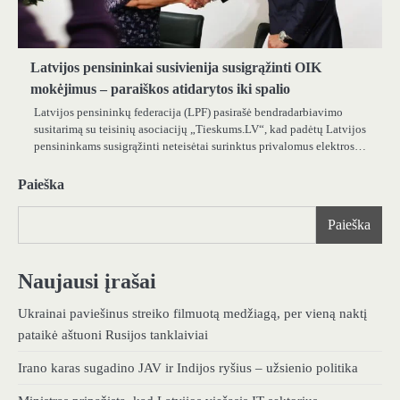
Latvijos pensininkai susivienija susigrąžinti OIK
mokėjimus – paraiškos atidarytos iki spalio
Latvijos pensininkų federacija (LPF) pasirašė bendradarbiavimo
susitarimą su teisinių asociacijų „Tieskums.LV“, kad padėtų Latvijos
pensininkams susigrąžinti neteisėtai surinktus privalomus elektros…
Paieška
Paieška
Naujausi įrašai
Ukrainai paviešinus streiko filmuotą medžiagą, per vieną naktį
pataikė aštuoni Rusijos tanklaiviai
Irano karas sugadino JAV ir Indijos ryšius – užsienio politika