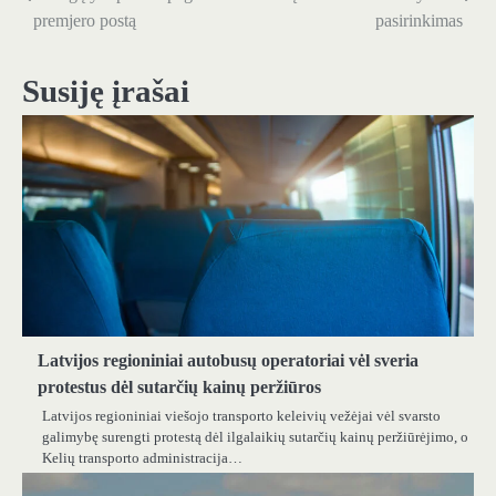
tarp
premjero postą
pasirinkimas
įrašų
Susiję įrašai
Latvijos regioniniai autobusų operatoriai vėl sveria
protestus dėl sutarčių kainų peržiūros
Latvijos regioniniai viešojo transporto keleivių vežėjai vėl svarsto
galimybę surengti protestą dėl ilgalaikių sutarčių kainų peržiūrėjimo, o
Kelių transporto administracija…