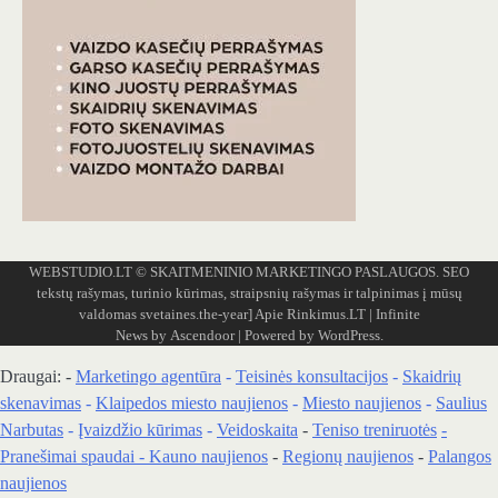
WEBSTUDIO.LT
© SKAITMENINIO MARKETINGO PASLAUGOS. SEO
tekstų rašymas, turinio kūrimas, straipsnių rašymas ir talpinimas į mūsų
valdomas svetaines.the-year]
Apie Rinkimus.LT
| Infinite
News by
Ascendoor
| Powered by
WordPress
.
Draugai: -
Marketingo agentūra
-
Teisinės konsultacijos
-
Skaidrių
skenavimas
-
Klaipedos miesto naujienos
-
Miesto naujienos
-
Saulius
Narbutas
-
Įvaizdžio kūrimas
-
Veidoskaita
-
Teniso treniruotės
-
Pranešimai spaudai -
Kauno naujienos
-
Regionų naujienos
-
Palangos
naujienos