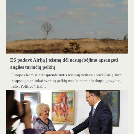
ES padavė Airiją į teismą dėl nesugebėjimo apsaugoti
anglies turinčių pelkių
Europos Komisija nusprendė imtis teisinių veiksmų prieš Airiją, kuri
neapsaugo aplinkai svarbių pelkių nuo komercinės durpių gavybos,
rašo „Politico“. EK…