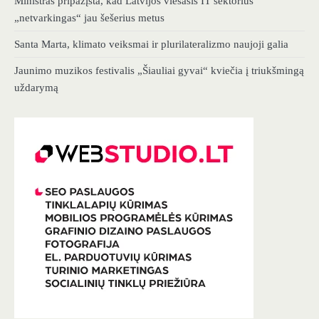
Ministras pripažįsta, kad Latvijos viešasis IT sektorius
„netvarkingas“ jau šešerius metus
Santa Marta, klimato veiksmai ir plurilateralizmo naujoji galia
Jaunimo muzikos festivalis „Šiauliai gyvai“ kviečia į triukšmingą
uždarymą