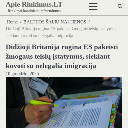
Apie Rinkimus.LT
Skip
to
Rinkimai,kandidatai,referendumai
content
Home
BALTIJOS ŠALIŲ NAUJIENOS
Didžioji Britanija ragina ES pakeisti žmogaus teisių įstatymus,
siekiant kovoti su nelegalia imigracija
Didžioji Britanija ragina ES pakeisti
žmogaus teisių įstatymus, siekiant
kovoti su nelegalia imigracija
10 gruodžio, 2025