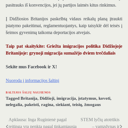
pasitrauks iš konvencijos, jei jų partijos laimės kitus rinkimus.
Į Didžiosios Britanijos paskelbtą vidaus reikalų planą įtraukti
įstatymo pakeitimai, reglamentuojantys, kaip taisyklė dėl teisės į
šeimos gyvenimą taikoma deportacijos atvejais.
Taip pat skaitykite: Griežta imigracijos politika Didžiojoje
Britanijoje: grynoji migracija sumažėjo dviem trečdaliais
Sekite mus Facebook ir X!
Nuoroda į informacijos šaltinį
BALTIJOS ŠALIŲ NAUJIENOS
Tagged
Britanija
,
Didžioji
,
imigracija
,
įstatymus
,
kovoti
,
nelegalia
,
pakeisti
,
ragina
,
siekiant
,
teisių
,
žmogaus
Apklausa: Inga Ruginienė pagal
STEM lyčių atotrūkis
Navigacija
reitingą yra penkta pagal tinkamiausią
– vamzdynas ir