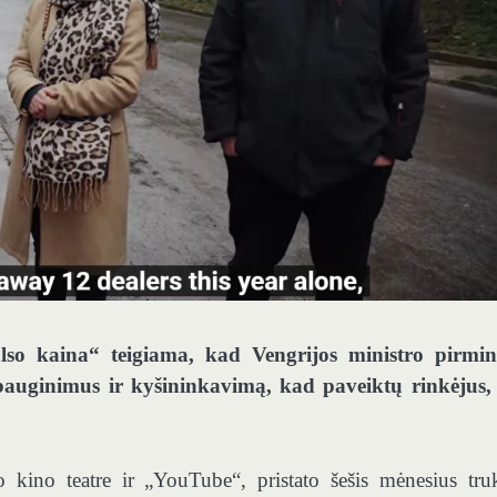
lso kaina“ teigiama, kad Vengrijos ministro pirmi
bauginimus ir kyšininkavimą, kad paveiktų rinkėjus,
kino teatre ir „YouTube“, pristato šešis mėnesius tru