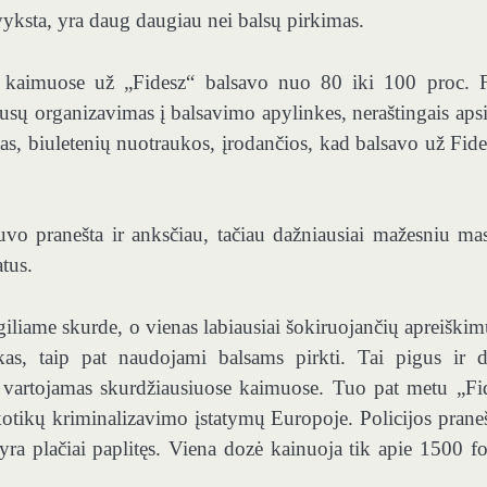
 vyksta, yra daug daugiau nei balsų pirkimas.
e kaimuose už „Fidesz“ balsavo nuo 80 iki 100 proc. 
busų organizavimas į balsavimo apylinkes, neraštingais aps
tas, biuletenių nuotraukos, įrodančios, kad balsavo už Fides
vo pranešta ir anksčiau, tačiau dažniausiai mažesniu mas
tus.
liame skurde, o vienas labiausiai šokiruojančių apreiškim
kas, taip pat naudojami balsams pirkti. Tai pigus ir d
iai vartojamas skurdžiausiuose kaimuose. Tuo pat metu „Fi
otikų kriminalizavimo įstatymų Europoje. Policijos prane
ra plačiai paplitęs. Viena dozė kainuoja tik apie 1500 fo