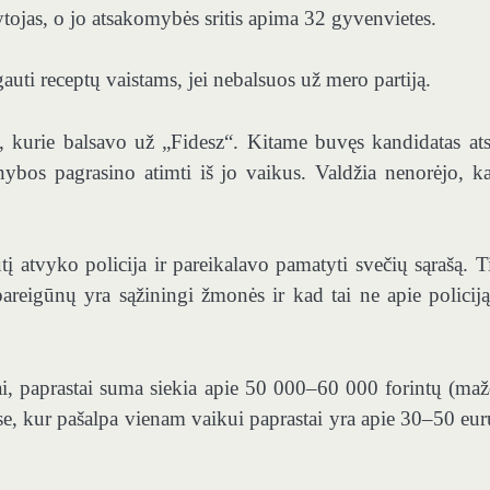
tojas, o jo atsakomybės sritis apima 32 gyvenvietes.
auti receptų vaistams, jei nebalsuos už mero partiją.
e, kurie balsavo už „Fidesz“. Kitame buvęs kandidatas at
nybos pagrasino atimti iš jo vaikus. Valdžia nenorėjo, ka
į atvyko policija ir pareikalavo pamatyti svečių sąrašą. T
reigūnų yra sąžiningi žmonės ir kad tai ne apie policiją
gai, paprastai suma siekia apie 50 000–60 000 forintų (ma
, kur pašalpa vienam vaikui paprastai yra apie 30–50 eur