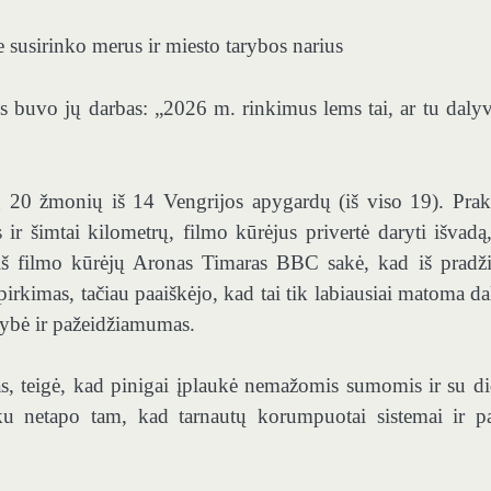
susirinko merus ir miesto tarybos narius
mus buvo jų darbas: „2026 m. rinkimus lems tai, ar tu dalyv
g 20 žmonių iš 14 Vengrijos apygardų (iš viso 19). Prak
ir šimtai kilometrų, filmo kūrėjus privertė daryti išvadą
 iš filmo kūrėjų Aronas Timaras BBC sakė, kad iš pradži
rkimas, tačiau paaiškėjo, kad tai tik labiausiai matoma dal
omybė ir pažeidžiamumas.
tas, teigė, kad pinigai įplaukė nemažomis sumomis ir su di
nku netapo tam, kad tarnautų korumpuotai sistemai ir p