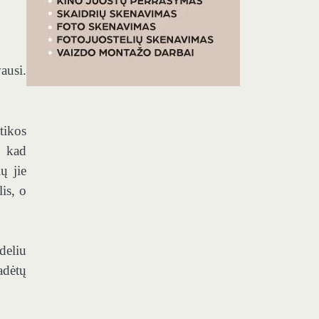
ausi.
tikos
, kad
ų jie
is, o
deliu
adėtų