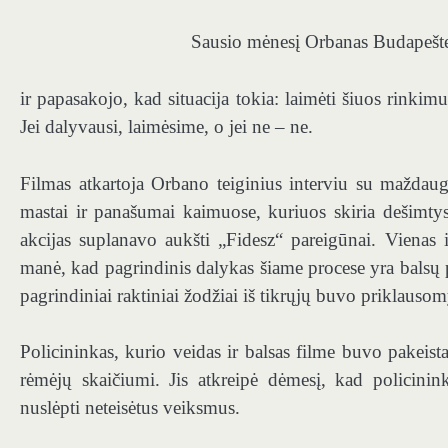
Sausio mėnesį Orbanas Budapešte 
ir papasakojo, kad situacija tokia: laimėti šiuos rinki
Jei dalyvausi, laimėsime, o jei ne – ne.
Filmas atkartoja Orbano teiginius interviu su maždau
mastai ir panašumai kaimuose, kuriuos skiria dešimtys 
akcijas suplanavo aukšti „Fidesz“ pareigūnai. Vienas
manė, kad pagrindinis dalykas šiame procese yra balsų pi
pagrindiniai raktiniai žodžiai iš tikrųjų buvo priklaus
Policininkas, kurio veidas ir balsas filme buvo pakeis
rėmėjų skaičiumi. Jis atkreipė dėmesį, kad policini
nuslėpti neteisėtus veiksmus.