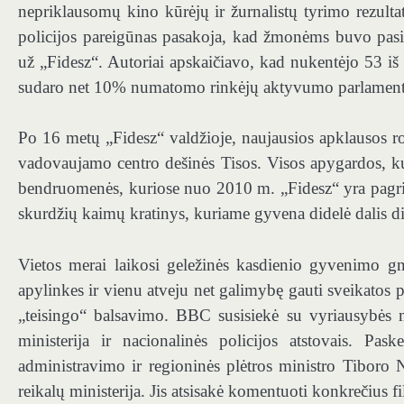
nepriklausomų kino kūrėjų ir žurnalistų tyrimo rezulta
policijos pareigūnas pasakoja, kad žmonėms buvo pasiū
už „Fidesz“. Autoriai apskaičiavo, kad nukentėjo 53 iš
sudaro net 10% numatomo rinkėjų aktyvumo parlament
Po 16 metų „Fidesz“ valdžioje, naujausios apklausos r
vadovaujamo centro dešinės Tisos. Visos apygardos, k
bendruomenės, kuriose nuo 2010 m. „Fidesz“ yra pagri
skurdžių kaimų kratinys, kuriame gyvena didelė dalis d
Vietos merai laikosi geležinės kasdienio gyvenimo gn
apylinkes ir vienu atveju net galimybę gauti sveikatos p
„teisingo“ balsavimo. BBC susisiekė su vyriausybės m
ministerija ir nacionalinės policijos atstovais. Pa
administravimo ir regioninės plėtros ministro Tiboro N
reikalų ministerija. Jis atsisakė komentuoti konkrečius f