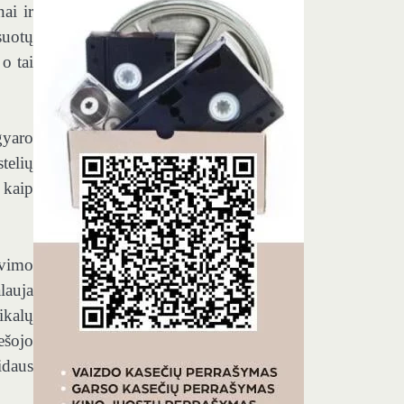
ai ir
suotų
o tai
gyaro
telių
 kaip
avimo
lauja
ikalų
ešojo
idaus