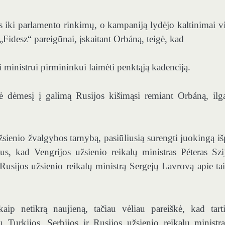
 iki parlamento rinkimų, o kampaniją lydėjo kaltinimai v
Fidesz“ pareigūnai, įskaitant Orbáną, teigė, kad
 ministrui pirmininkui laimėti penktąją kadenciją.
pė dėmesį į galimą Rusijos kišimąsi remiant Orbáną, ilg
sienio žvalgybos tarnybą, pasiūliusią surengti juokingą iš
us, kad Vengrijos užsienio reikalų ministras Péteras Szij
usijos užsienio reikalų ministrą Sergejų Lavrovą apie tai
aip netikrą naujieną, tačiau vėliau pareiškė, kad tart
u Turkijos, Serbijos ir Rusijos užsienio reikalų ministra