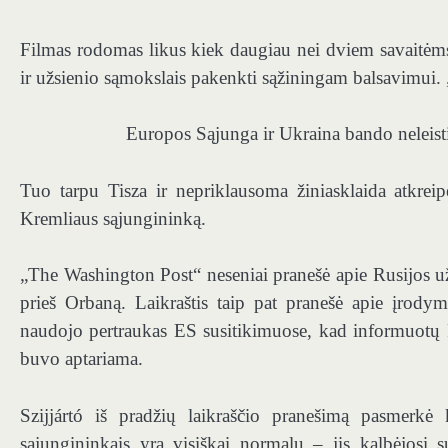
Filmas rodomas likus kiek daugiau nei dviem savaitėms
ir užsienio sąmokslais pakenkti sąžiningam balsavimui. „
Europos Sąjunga ir Ukraina bando neleisti
Tuo tarpu Tisza ir nepriklausoma žiniasklaida atkrei
Kremliaus sąjungininką.
„The Washington Post“ neseniai pranešė apie Rusijos už
prieš Orbaną. Laikraštis taip pat pranešė apie įrodym
naudojo pertraukas ES susitikimuose, kad informuotų R
buvo aptariama.
Szijjártó iš pradžių laikraščio pranešimą pasmerkė k
sąjungininkais yra visiškai normalu – jis kalbėjosi s