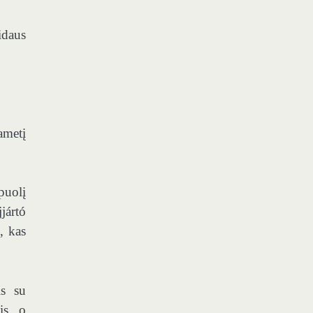
idaus
ametį
puolį
jártó
, kas
is su
is, o