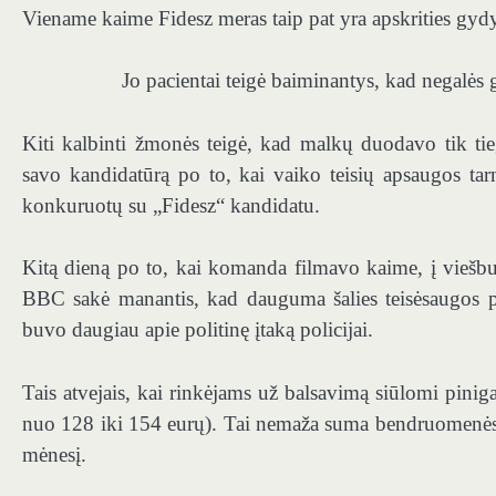
Viename kaime Fidesz meras taip pat yra apskrities gydy
Jo pacientai teigė baiminantys, kad negalės g
Kiti kalbinti žmonės teigė, kad malkų duodavo tik ti
savo kandidatūrą po to, kai vaiko teisių apsaugos tar
konkuruotų su „Fidesz“ kandidatu.
Kitą dieną po to, kai komanda filmavo kaime, į viešbut
BBC sakė manantis, kad dauguma šalies teisėsaugos pa
buvo daugiau apie politinę įtaką policijai.
Tais atvejais, kai rinkėjams už balsavimą siūlomi pini
nuo 128 iki 154 eurų). Tai nemaža suma bendruomenėse
mėnesį.