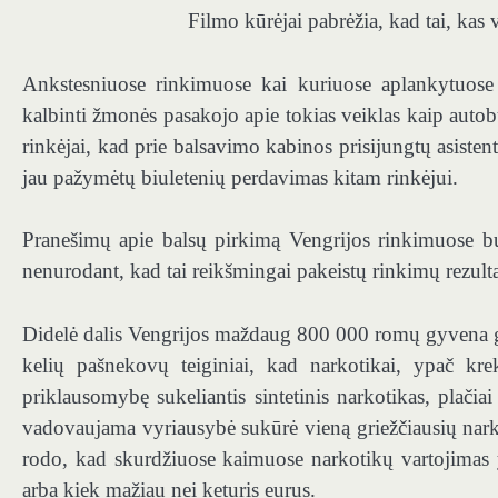
Filmo kūrėjai pabrėžia, kad tai, kas
Ankstesniuose rinkimuose kai kuriuose aplankytuos
kalbinti žmonės pasakojo apie tokias veiklas kaip auto
rinkėjai, kad prie balsavimo kabinos prisijungtų asisten
jau pažymėtų biuletenių perdavimas kitam rinkėjui.
Pranešimų apie balsų pirkimą Vengrijos rinkimuose bu
nenurodant, kad tai reikšmingai pakeistų rinkimų rezulta
Didelė dalis Vengrijos maždaug 800 000 romų gyvena gi
kelių pašnekovų teiginiai, kad narkotikai, ypač kre
priklausomybę sukeliantis sintetinis narkotikas, plač
vadovaujama vyriausybė sukūrė vieną griežčiausių nark
rodo, kad skurdžiuose kaimuose narkotikų vartojimas y
arba kiek mažiau nei keturis eurus.