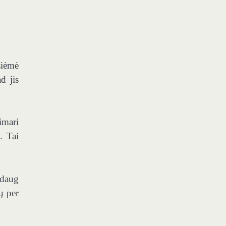
siėmė
d jis
imari
. Tai
ždaug
ų per