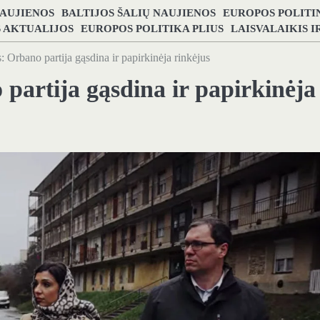
NAUJIENOS
BALTIJOS ŠALIŲ NAUJIENOS
EUROPOS POLITI
S AKTUALIJOS
EUROPOS POLITIKA PLIUS
LAISVALAIKIS 
 Orbano partija gąsdina ir papirkinėja rinkėjus
partija gąsdina ir papirkinėja