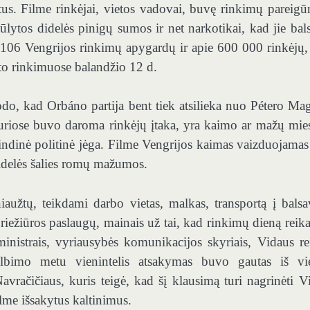
tus. Filme rinkėjai, vietos vadovai, buvę rinkimų pareigūn
lytos didelės pinigų sumos ir net narkotikai, kad jie bal
 106 Vengrijos rinkimų apygardų ir apie 600 000 rinkėjų, 
o rinkimuose balandžio 12 d.
odo, kad Orbáno partija bent tiek atsilieka nuo Pétero Ma
uriose buvo daroma rinkėjų įtaka, yra kaimo ar mažų mies
ndinė politinė jėga. Filme Vengrijos kaimas vaizduojamas
idelės šalies romų mažumos.
iaužtų, teikdami darbo vietas, malkas, transportą į bals
riežiūros paslaugų, mainais už tai, kad rinkimų dieną reika
inistrais, vyriausybės komunikacijos skyriais, Vidaus re
skelbimo metu vienintelis atsakymas buvo gautas iš vi
avračičiaus, kuris teigė, kad šį klausimą turi nagrinėti V
ilme išsakytus kaltinimus.