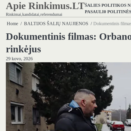
Apie Rinkimus.LT
Skip
ŠALIES POLITIKOS 
to
PASAULI0 POLITINĖ
Rinkimai,kandidatai,referendumai
content
Home
BALTIJOS ŠALIŲ NAUJIENOS
Dokumentinis filmas:
Dokumentinis filmas: Orbano 
rinkėjus
29 kovo, 2026