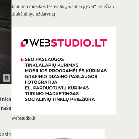
Jaunimo muzikos festivalis „Šiauliai gyvai“ kviečia į
triukšmingą uždarymą
ninko
 rašo
webstudio.lt
kusio