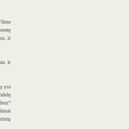
Filme
imetę
z, ir
tu ir
ų yra
idelę
desz“
šimai
rintų