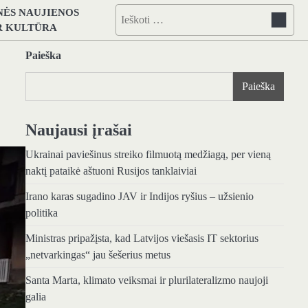
NĖS NAUJIENOS
Ieškoti:
IR KULTŪRA
Paieška
Paieška
Naujausi įrašai
Ukrainai paviešinus streiko filmuotą medžiagą, per vieną
naktį pataikė aštuoni Rusijos tanklaiviai
Irano karas sugadino JAV ir Indijos ryšius – užsienio
politika
Ministras pripažįsta, kad Latvijos viešasis IT sektorius
„netvarkingas“ jau šešerius metus
Santa Marta, klimato veiksmai ir plurilateralizmo naujoji
galia