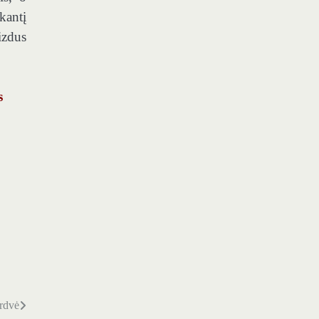
kantį
izdus
s
erdvė