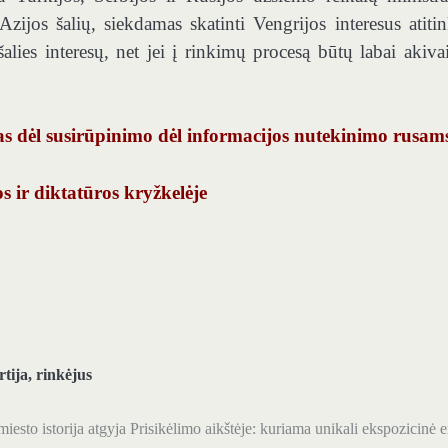
zijos šalių, siekdamas skatinti Vengrijos interesus atitin
alies interesų, net jei į rinkimų procesą būtų labai akiva
bas dėl susirūpinimo dėl informacijos nutekinimo rusam
os ir diktatūros kryžkelėje
rtija
,
rinkėjus
miesto istorija atgyja Prisikėlimo aikštėje: kuriama unikali ekspozicinė 