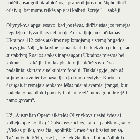
padėti apsaugoti ukrainiečius, apsaugoti juos nuo šių bepiločių
orlaivių, bet mums reikės apie tai kalbėti išorėje“, – sakė ji.
Oliynykova apgailestavo, kad jos tėvas, didžiausias jos rėmėjas,
negalėjo dalyvauti jos debiutoje Australijoje, nes būdamas
Ukrainos 412-osios atskiros nepilotuojamų sistemų brigados
narys gina šalį. „Jo kovinė komanda dirba kiekvieną dieną, kad
sustabdytų Rusijos atakas ir apsaugotų Ukrainos miestus bei
kaimus“, – sakė ji. Tinklalapis, kurį ji sukūrė savo tėvo
padaliniui skirtam sutelktiniam fondui. Tinklalapyje „taip aš
sujungiu savo teniso pasaulį su jo fronto realybe. Kartu su
draugais ir rėmėjais renkame lėšas misijai svarbiai įrangai, kuri
padeda jo padaliniui pamatyti toliau, greičiau reaguoti ir grįžti
namo gyvam“.
Už „Australian Open“ aikštelės Oliynykova tiesiai šviesiai
kalbėjo apie politiką. Teniso asociacijos, kaip ji paaiškino, sako:
„Viskas puiku, mes čia „apolitiški“, mes čia tik žaisti tenisą.
Tačiau tokiu būdu, tęsė ji, „jie įleidžia tikrus Putino šalininkus,