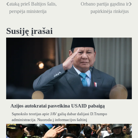
ataką prieš Baltijos šalis,
Orbano partija gąsdina ir
tarp
perspėja ministerija
papirkinėja rinkėjus
įrašų
Susiję įrašai
Azijos autokratai pasveikina USAID pabaigą
Sąmokslo teorijas apie JAV galią dabar dalijasi D.Trumpo
administracija. Nuoroda į informacijos šaltinį