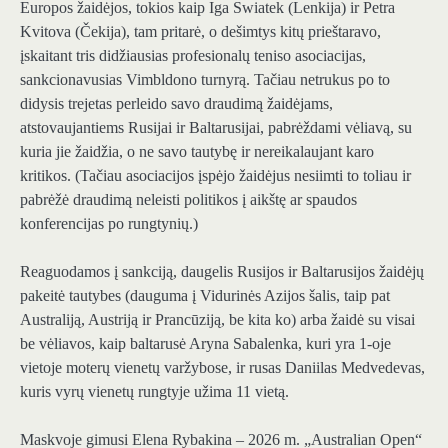
Europos žaidėjos, tokios kaip Iga Swiatek (Lenkija) ir Petra
Kvitova (Čekija), tam pritarė, o dešimtys kitų prieštaravo,
įskaitant tris didžiausias profesionalų teniso asociacijas,
sankcionavusias Vimbldono turnyrą. Tačiau netrukus po to
didysis trejetas perleido savo draudimą žaidėjams,
atstovaujantiems Rusijai ir Baltarusijai, pabrėždami vėliavą, su
kuria jie žaidžia, o ne savo tautybę ir nereikalaujant karo
kritikos. (Tačiau asociacijos įspėjo žaidėjus nesiimti to toliau ir
pabrėžė draudimą neleisti politikos į aikštę ar spaudos
konferencijas po rungtynių.)
Reaguodamos į sankciją, daugelis Rusijos ir Baltarusijos žaidėjų
pakeitė tautybes (dauguma į Vidurinės Azijos šalis, taip pat
Australiją, Austriją ir Prancūziją, be kita ko) arba žaidė su visai
be vėliavos, kaip baltarusė Aryna Sabalenka, kuri yra 1-oje
vietoje moterų vienetų varžybose, ir rusas Daniilas Medvedevas,
kuris vyrų vienetų rungtyje užima 11 vietą.
Maskvoje gimusi Elena Rybakina – 2026 m. „Australian Open“