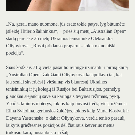
„Na, gerai, mano nuomone, jūs esate tokie patys, lyg būtumėte
įsileidę Hitlerio šalininkus“, – prieš šių metų „Australian Open“
startą pareiškė 25 metų Ukrainos tenisininkė Oleksandra
Oliynykova. „Rusai priklauso pragarui – tokia mano aiški
pozicija“.
Šiais žodžiais 71-ą vietą pasaulio reitinge užimanti ir pirmą kartą
„Australian Open“ žaidžianti Oliynykova katapultavo tai, kas
jau seniai skverbėsi į viešumą: vis bjauresnį Ukrainos
tenisininkių ir jų kolegų iš Rusijos bei Baltarusijos, pernelyg
glaudžiai siejančių save su karingais tėvynės režimais, pyktį.
Ypač Ukrainos moterys, tokios kaip buvusi trečią vietą užėmusi
Elina Svitolina, geriausios žaidėjos, tokios kaip Marta Kostyuk ir
Dayana Yastremska, o dabar Oliynykova, verčia teniso pasaulį
laikytis griežtesnės pozicijos dėl žiauraus ketverius metus
trukusio karo, nusiaubusio jų šalį.