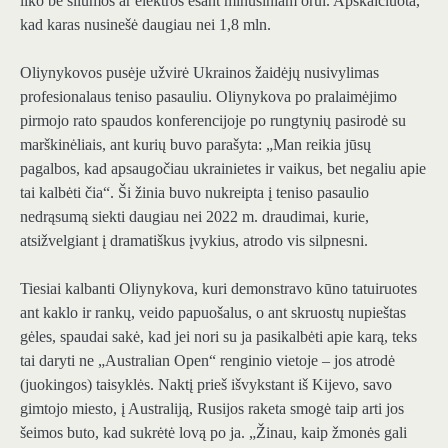
liko be šilumos ar elektros esant minusiniam orui. Apskaičiuota,
kad karas nusinešė daugiau nei 1,8 mln.
Oliynykovos pusėje užvirė Ukrainos žaidėjų nusivylimas
profesionalaus teniso pasauliu. Oliynykova po pralaimėjimo
pirmojo rato spaudos konferencijoje po rungtynių pasirodė su
marškinėliais, ant kurių buvo parašyta: „Man reikia jūsų
pagalbos, kad apsaugočiau ukrainietes ir vaikus, bet negaliu apie
tai kalbėti čia“. Ši žinia buvo nukreipta į teniso pasaulio
nedrąsumą siekti daugiau nei 2022 m. draudimai, kurie,
atsižvelgiant į dramatiškus įvykius, atrodo vis silpnesni.
Tiesiai kalbanti Oliynykova, kuri demonstravo kūno tatuiruotes
ant kaklo ir rankų, veido papuošalus, o ant skruostų nupieštas
gėles, spaudai sakė, kad jei nori su ja pasikalbėti apie karą, teks
tai daryti ne „Australian Open“ renginio vietoje – jos atrodė
(juokingos) taisyklės. Naktį prieš išvykstant iš Kijevo, savo
gimtojo miesto, į Australiją, Rusijos raketa smogė taip arti jos
šeimos buto, kad sukrėtė lovą po ja. „Žinau, kaip žmonės gali