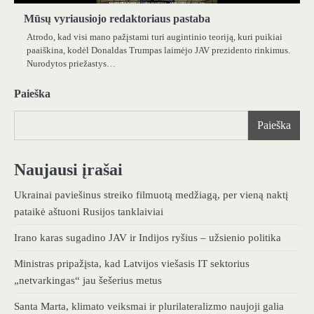
Mūsų vyriausiojo redaktoriaus pastaba
Atrodo, kad visi mano pažįstami turi augintinio teoriją, kuri puikiai
paaiškina, kodėl Donaldas Trumpas laimėjo JAV prezidento rinkimus.
Nurodytos priežastys…
Paieška
Paieška
Naujausi įrašai
Ukrainai paviešinus streiko filmuotą medžiagą, per vieną naktį
pataikė aštuoni Rusijos tanklaiviai
Irano karas sugadino JAV ir Indijos ryšius – užsienio politika
Ministras pripažįsta, kad Latvijos viešasis IT sektorius
„netvarkingas“ jau šešerius metus
Santa Marta, klimato veiksmai ir plurilateralizmo naujoji galia