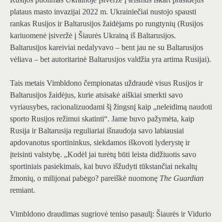
plataus masto invazijai 2022 m. Ukrainiečiai nustojo spausti
rankas Rusijos ir Baltarusijos žaidėjams po rungtynių (Rusijos
kariuomenė įsiveržė į Šiaurės Ukrainą iš Baltarusijos.
Baltarusijos kareiviai nedalyvavo – bent jau ne su Baltarusijos
vėliava – bet autoritarinė Baltarusijos valdžia yra artima Rusijai).
Tais metais Vimbldono čempionatas uždraudė visus Rusijos ir
Baltarusijos žaidėjus, kurie atsisakė aiškiai smerkti savo
vyriausybes, racionalizuodami šį žingsnį kaip „neleidimą naudoti
sporto Rusijos režimui skatinti“. Jame buvo pažymėta, kaip
Rusija ir Baltarusija reguliariai išnaudoja savo labiausiai
apdovanotus sportininkus, siekdamos iškovoti lyderystę ir
įteisinti valstybę. „Kodėl jai turėtų būti leista didžiuotis savo
sportiniais pasiekimais, kai buvo išžudyti tūkstančiai nekaltų
žmonių, o milijonai pabėgo? pareiškė nuomonę
The Guardian
remiant.
Vimbldono draudimas sugriovė teniso pasaulį: Šiaurės ir Vidurio