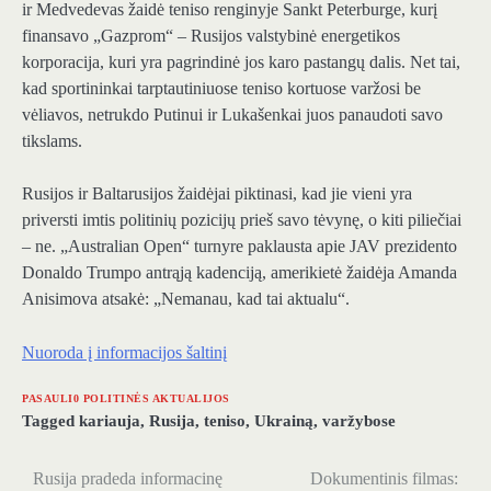
ir Medvedevas žaidė teniso renginyje Sankt Peterburge, kurį
finansavo „Gazprom“ – Rusijos valstybinė energetikos
korporacija, kuri yra pagrindinė jos karo pastangų dalis. Net tai,
kad sportininkai tarptautiniuose teniso kortuose varžosi be
vėliavos, netrukdo Putinui ir Lukašenkai juos panaudoti savo
tikslams.
Rusijos ir Baltarusijos žaidėjai piktinasi, kad jie vieni yra
priversti imtis politinių pozicijų prieš savo tėvynę, o kiti piliečiai
– ne. „Australian Open“ turnyre paklausta apie JAV prezidento
Donaldo Trumpo antrąją kadenciją, amerikietė žaidėja Amanda
Anisimova atsakė: „Nemanau, kad tai aktualu“.
Nuoroda į informacijos šaltinį
PASAULI0 POLITINĖS AKTUALIJOS
Tagged
kariauja
,
Rusija
,
teniso
,
Ukrainą
,
varžybose
Rusija pradeda informacinę
Dokumentinis filmas:
Navigacija