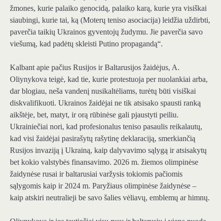
žmones, kurie palaiko genocidą, palaiko karą, kurie yra visiškai
siaubingi, kurie tai, ką (Moterų teniso asociacija) leidžia uždirbti,
paverčia taikių Ukrainos gyventojų žudymu. Jie paverčia savo
viešumą, kad padėtų skleisti Putino propagandą“.
Kalbant apie pačius Rusijos ir Baltarusijos žaidėjus, A.
Oliynykova teigė, kad tie, kurie protestuoja per nuolankiai arba,
dar blogiau, neša vandenį nusikaltėliams, turėtų būti visiškai
diskvalifikuoti. Ukrainos žaidėjai ne tik atsisako spausti ranką
aikštėje, bet, matyt, ir orą rūbinėse gali pjaustyti peiliu.
Ukrainiečiai nori, kad profesionalus teniso pasaulis reikalautų,
kad visi žaidėjai pasirašytų rašytinę deklaraciją, smerkiančią
Rusijos invaziją į Ukrainą, kaip dalyvavimo sąlygą ir atsisakytų
bet kokio valstybės finansavimo. 2026 m. žiemos olimpinėse
žaidynėse rusai ir baltarusiai varžysis tokiomis pačiomis
sąlygomis kaip ir 2024 m. Paryžiaus olimpinėse žaidynėse –
kaip atskiri neutralieji be savo šalies vėliavų, emblemų ar himnų.