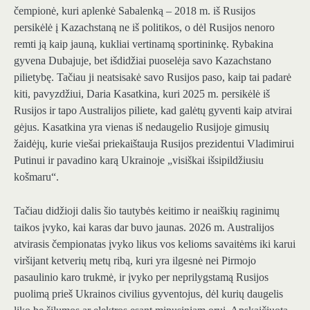
čempionė, kuri aplenkė Sabalenką – 2018 m. iš Rusijos
persikėlė į Kazachstaną ne iš politikos, o dėl Rusijos nenoro
remti ją kaip jauną, kukliai vertinamą sportininkę. Rybakina
gyvena Dubajuje, bet išdidžiai puoselėja savo Kazachstano
pilietybę. Tačiau ji neatsisakė savo Rusijos paso, kaip tai padarė
kiti, pavyzdžiui, Daria Kasatkina, kuri 2025 m. persikėlė iš
Rusijos ir tapo Australijos piliete, kad galėtų gyventi kaip atvirai
gėjus. Kasatkina yra vienas iš nedaugelio Rusijoje gimusių
žaidėjų, kurie viešai priekaištauja Rusijos prezidentui Vladimirui
Putinui ir pavadino karą Ukrainoje „visiškai išsipildžiusiu
košmaru“.
Tačiau didžioji dalis šio tautybės keitimo ir neaiškių raginimų
taikos įvyko, kai karas dar buvo jaunas. 2026 m. Australijos
atvirasis čempionatas įvyko likus vos kelioms savaitėms iki karui
viršijant ketverių metų ribą, kuri yra ilgesnė nei Pirmojo
pasaulinio karo trukmė, ir įvyko per neprilygstamą Rusijos
puolimą prieš Ukrainos civilius gyventojus, dėl kurių daugelis