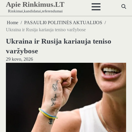
Apie Rinkimus.LT
Skip
to
Rinkimai,kandidatai,referendumai
content
Home
PASAULI0 POLITINĖS AKTUALIJOS
Ukraina ir Rusija kariauja teniso varžybose
Ukraina ir Rusija kariauja teniso
varžybose
29 kovo, 2026