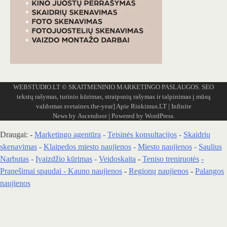
WEBSTUDIO.LT
© SKAITMENINIO MARKETINGO PASLAUGOS. SEO
tekstų rašymas, turinio kūrimas, straipsnių rašymas ir talpinimas į mūsų
valdomas svetaines.the-year]
Apie Rinkimus.LT
| Infinite
News by
Ascendoor
| Powered by
WordPress
.
Draugai: -
Marketingo agentūra
-
Teisinės konsultacijos
-
Skaidrių
skenavimas
-
Klaipedos miesto naujienos
-
Miesto naujienos
-
Saulius
Narbutas
-
Įvaizdžio kūrimas
-
Veidoskaita
-
Teniso treniruotės
-
Pranešimai spaudai -
Kauno naujienos
-
Regionų naujienos
-
Palangos
naujienos