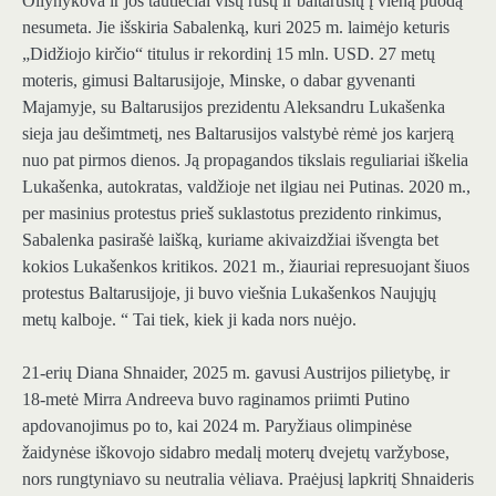
Oliynykova ir jos tautiečiai visų rusų ir baltarusių į vieną puodą
nesumeta. Jie išskiria Sabalenką, kuri 2025 m. laimėjo keturis
„Didžiojo kirčio“ titulus ir rekordinį 15 mln. USD. 27 metų
moteris, gimusi Baltarusijoje, Minske, o dabar gyvenanti
Majamyje, su Baltarusijos prezidentu Aleksandru Lukašenka
sieja jau dešimtmetį, nes Baltarusijos valstybė rėmė jos karjerą
nuo pat pirmos dienos. Ją propagandos tikslais reguliariai iškelia
Lukašenka, autokratas, valdžioje net ilgiau nei Putinas. 2020 m.,
per masinius protestus prieš suklastotus prezidento rinkimus,
Sabalenka pasirašė laišką, kuriame akivaizdžiai išvengta bet
kokios Lukašenkos kritikos. 2021 m., žiauriai represuojant šiuos
protestus Baltarusijoje, ji buvo viešnia Lukašenkos Naujųjų
metų kalboje. “ Tai tiek, kiek ji kada nors nuėjo.
21-erių Diana Shnaider, 2025 m. gavusi Austrijos pilietybę, ir
18-metė Mirra Andreeva buvo raginamos priimti Putino
apdovanojimus po to, kai 2024 m. Paryžiaus olimpinėse
žaidynėse iškovojo sidabro medalį moterų dvejetų varžybose,
nors rungtyniavo su neutralia vėliava. Praėjusį lapkritį Shnaideris