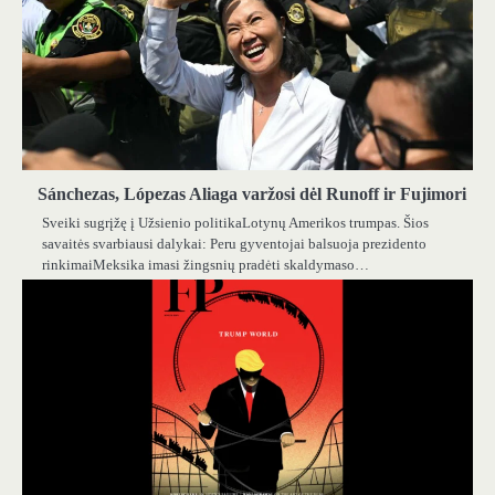
Sánchezas, Lópezas Aliaga varžosi dėl Runoff ir Fujimori
Sveiki sugrįžę į Užsienio politikaLotynų Amerikos trumpas. Šios
savaitės svarbiausi dalykai: Peru gyventojai balsuoja prezidento
rinkimaiMeksika imasi žingsnių pradėti skaldymaso…