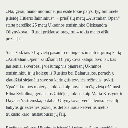
„Na, gerai, mano nuomone, jūs esate tokie patys, lyg būtumėte
įsileidę Hitlerio šalininkus“, – prieš šių metų „Australian Open“
startą pareiškė 25 metų Ukrainos tenisininkė Oleksandra
Oliynykova. „Rusai priklauso pragarui – tokia mano aiški
pozicija“.
Šiais žodžiais 71-ą vietą pasaulio reitinge užimanti ir pirmą kartą
„Australian Open“ žaidžianti Oliynykova katapultavo tai, kas
jau seniai skverbėsi į viešumą: vis bjauresnį Ukrainos
tenisininkių ir jų kolegų iš Rusijos bei Baltarusijos, pernelyg
glaudžiai siejančių save su karingais tėvynės režimais, pyktį.
Ypač Ukrainos moterys, tokios kaip buvusi trečią vietą užėmusi
Elina Svitolina, geriausios žaidėjos, tokios kaip Marta Kostyuk ir
Dayana Yastremska, o dabar Oliynykova, verčia teniso pasaulį
laikytis griežtesnės pozicijos dėl žiauraus ketverius metus
trukusio karo, nusiaubusio jų šalį.
Rusijos puolimas Ukrainoje įsiveržė į teismus iškart prasidėjus