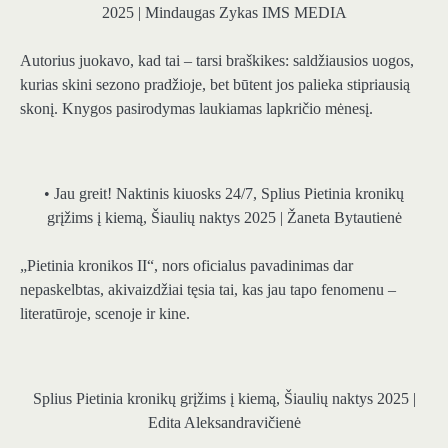
2025 | Mindaugas Zykas IMS MEDIA
Autorius juokavo, kad tai – tarsi braškikes: saldžiausios uogos,
kurias skini sezono pradžioje, bet būtent jos palieka stipriausią
skonį. Knygos pasirodymas laukiamas lapkričio mėnesį.
• Jau greit! Naktinis kiuosks 24/7, Splius Pietinia kronikų
grįžims į kiemą, Šiaulių naktys 2025 | Žaneta Bytautienė
„Pietinia kronikos II“, nors oficialus pavadinimas dar
nepaskelbtas, akivaizdžiai tęsia tai, kas jau tapo fenomenu –
literatūroje, scenoje ir kine.
Splius Pietinia kronikų grįžims į kiemą, Šiaulių naktys 2025 |
Edita Aleksandravičienė