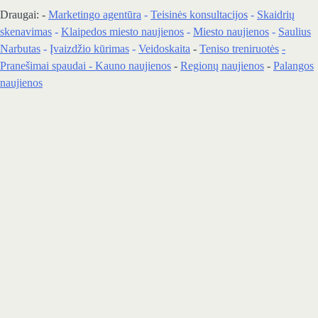
Draugai: -
Marketingo agentūra
-
Teisinės konsultacijos
-
Skaidrių
skenavimas
-
Klaipedos miesto naujienos
-
Miesto naujienos
-
Saulius
Narbutas
-
Įvaizdžio kūrimas
-
Veidoskaita
-
Teniso treniruotės
-
Pranešimai spaudai -
Kauno naujienos
-
Regionų naujienos
-
Palangos
naujienos