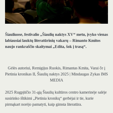
Šiauliuose, festivalio „Šiaulių naktys XV“ metu, įvyko vienas
labiausiai lauktų literatūrinių vakarų – Rimanto Kmitos
naujo rankraščio skaitymai „Edita, šok į trasą“.
Gėlės autoriui, Remigijus Ruokis, Rimantas Kmita, Varai če į
Pietinia kronikas II, Šiaulių naktys 2025 | Mindaugas Zykas IMS
MEDIA
2025 Rugpjūčio 31-ąją Šiaulių kultūros centro kamerinėje salėje
susirinko ištikimi „Pietinia kronikų“ gerbėjai ir tie, kurie
pirmąkart norėjo pamatyti, kaip gimsta literatūra.