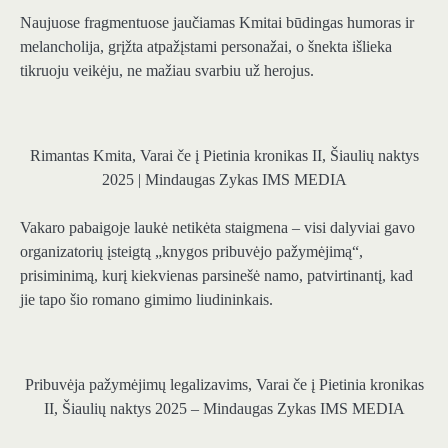
Naujuose fragmentuose jaučiamas Kmitai būdingas humoras ir
melancholija, grįžta atpažįstami personažai, o šnekta išlieka
tikruoju veikėju, ne mažiau svarbiu už herojus.
Rimantas Kmita, Varai če į Pietinia kronikas II, Šiaulių naktys
2025 | Mindaugas Zykas IMS MEDIA
Vakaro pabaigoje laukė netikėta staigmena – visi dalyviai gavo
organizatorių įsteigtą „knygos pribuvėjo pažymėjimą“,
prisiminimą, kurį kiekvienas parsinešė namo, patvirtinantį, kad
jie tapo šio romano gimimo liudininkais.
Pribuvėja pažymėjimų legalizavims, Varai če į Pietinia kronikas
II, Šiaulių naktys 2025 – Mindaugas Zykas IMS MEDIA