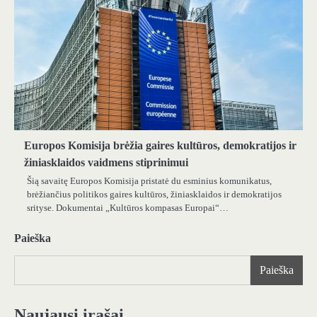
Europos Komisija brėžia gaires kultūros, demokratijos ir
žiniasklaidos vaidmens stiprinimui
Šią savaitę Europos Komisija pristatė du esminius komunikatus,
brėžiančius politikos gaires kultūros, žiniasklaidos ir demokratijos
srityse. Dokumentai „Kultūros kompasas Europai“…
Paieška
Paieška
Naujausi įrašai