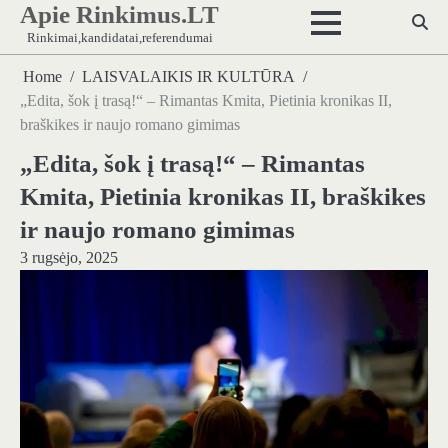
Apie Rinkimus.LT
Skip
to
Rinkimai,kandidatai,referendumai
content
Home
LAISVALAIKIS IR KULTŪRA
„Edita, šok į trasą!“ – Rimantas Kmita, Pietinia kronikas II,
braškikes ir naujo romano gimimas
„Edita, šok į trasą!“ – Rimantas
Kmita, Pietinia kronikas II, braškikes
ir naujo romano gimimas
3 rugsėjo, 2025