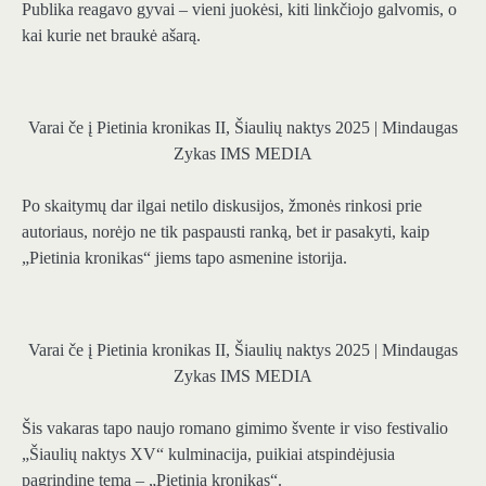
Publika reagavo gyvai – vieni juokėsi, kiti linkčiojo galvomis, o
kai kurie net braukė ašarą.
Varai če į Pietinia kronikas II, Šiaulių naktys 2025 | Mindaugas
Zykas IMS MEDIA
Po skaitymų dar ilgai netilo diskusijos, žmonės rinkosi prie
autoriaus, norėjo ne tik paspausti ranką, bet ir pasakyti, kaip
„Pietinia kronikas“ jiems tapo asmenine istorija.
Varai če į Pietinia kronikas II, Šiaulių naktys 2025 | Mindaugas
Zykas IMS MEDIA
Šis vakaras tapo naujo romano gimimo švente ir viso festivalio
„Šiaulių naktys XV“ kulminacija, puikiai atspindėjusia
pagrindinę temą – „Pietinia kronikas“.