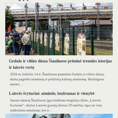
Gedulo ir vilties diena Šiauliuose priminė tremties istorijas
ir laisvės vertę
2026 m. birželio 14 d. Šiauliuose paminėta Gedulo ir vilties diena,
skirta pagerbti tremtinių ir politinių kalinių atminimą. Skirtingose
miesto…
Laisvės švyturiai: atmintis, budrumas ir vienybė
Sausio mėnesį Šiauliuose įgyvendintas renginių ciklas „Laisvės
švyturiai“, skirtas Laisvės gynėjų dienos 35-mečiui, tapo ne vien
simboliniu minėjimu, bet ir…