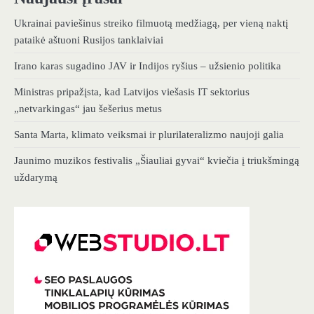
Ukrainai paviešinus streiko filmuotą medžiagą, per vieną naktį
pataikė aštuoni Rusijos tanklaiviai
Irano karas sugadino JAV ir Indijos ryšius – užsienio politika
Ministras pripažįsta, kad Latvijos viešasis IT sektorius
„netvarkingas“ jau šešerius metus
Santa Marta, klimato veiksmai ir plurilateralizmo naujoji galia
Jaunimo muzikos festivalis „Šiauliai gyvai“ kviečia į triukšmingą
uždarymą