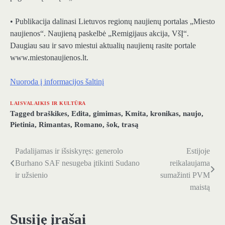
• Publikacija dalinasi Lietuvos regionų naujienų portalas „Miesto
naujienos“. Naujieną paskelbė „Remigijaus akcija, VšĮ“.
Daugiau sau ir savo miestui aktualių naujienų rasite portale
www.miestonaujienos.lt.
Nuoroda į informacijos šaltinį
LAISVALAIKIS IR KULTŪRA
Tagged
braškikes
,
Edita
,
gimimas
,
Kmita
,
kronikas
,
naujo
,
Pietinia
,
Rimantas
,
Romano
,
šok
,
trasą
Padalijamas ir išsiskyręs: generolo
Estijoje
Navigacija
Burhano SAF nesugeba įtikinti Sudano
reikalaujama
tarp
ir užsienio
sumažinti PVM
maistą
įrašų
Susiję įrašai