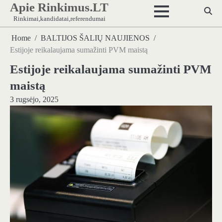
Apie Rinkimus.LT
Skip
to
Rinkimai,kandidatai,referendumai
content
Home
BALTIJOS ŠALIŲ NAUJIENOS
Estijoje reikalaujama sumažinti PVM maistą
Estijoje reikalaujama sumažinti PVM
maistą
3 rugsėjo, 2025