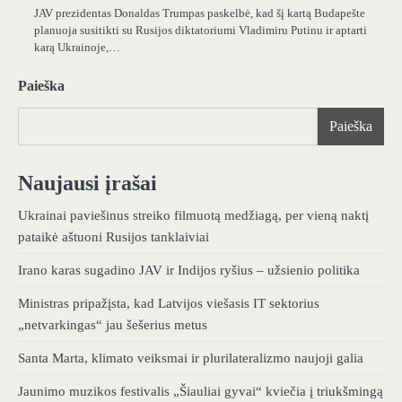
JAV prezidentas Donaldas Trumpas paskelbė, kad šį kartą Budapešte
planuoja susitikti su Rusijos diktatoriumi Vladimiru Putinu ir aptarti
karą Ukrainoje,…
Paieška
Paieška
Naujausi įrašai
Ukrainai paviešinus streiko filmuotą medžiagą, per vieną naktį
pataikė aštuoni Rusijos tanklaiviai
Irano karas sugadino JAV ir Indijos ryšius – užsienio politika
Ministras pripažįsta, kad Latvijos viešasis IT sektorius
„netvarkingas“ jau šešerius metus
Santa Marta, klimato veiksmai ir plurilateralizmo naujoji galia
Jaunimo muzikos festivalis „Šiauliai gyvai“ kviečia į triukšmingą