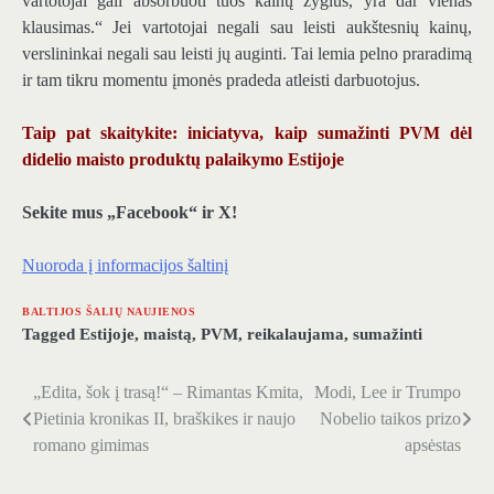
vartotojai gali absorbuoti tuos kainų žygius, yra dar vienas
klausimas.“ Jei vartotojai negali sau leisti aukštesnių kainų,
verslininkai negali sau leisti jų auginti. Tai lemia pelno praradimą
ir tam tikru momentu įmonės pradeda atleisti darbuotojus.
Taip pat skaitykite: iniciatyva, kaip sumažinti PVM dėl
didelio maisto produktų palaikymo Estijoje
Sekite mus „Facebook“ ir X!
Nuoroda į informacijos šaltinį
BALTIJOS ŠALIŲ NAUJIENOS
Tagged
Estijoje
,
maistą
,
PVM
,
reikalaujama
,
sumažinti
„Edita, šok į trasą!“ – Rimantas Kmita,
Modi, Lee ir Trumpo
Navigacija
Pietinia kronikas II, braškikes ir naujo
Nobelio taikos prizo
tarp
romano gimimas
apsėstas
įrašų