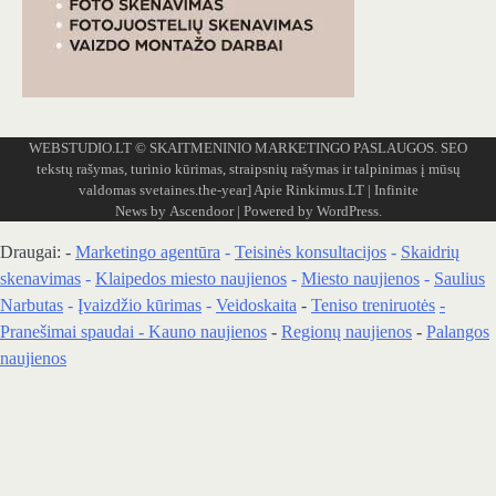
WEBSTUDIO.LT
© SKAITMENINIO MARKETINGO PASLAUGOS. SEO
tekstų rašymas, turinio kūrimas, straipsnių rašymas ir talpinimas į mūsų
valdomas svetaines.the-year]
Apie Rinkimus.LT
| Infinite
News by
Ascendoor
| Powered by
WordPress
.
Draugai: -
Marketingo agentūra
-
Teisinės konsultacijos
-
Skaidrių
skenavimas
-
Klaipedos miesto naujienos
-
Miesto naujienos
-
Saulius
Narbutas
-
Įvaizdžio kūrimas
-
Veidoskaita
-
Teniso treniruotės
-
Pranešimai spaudai -
Kauno naujienos
-
Regionų naujienos
-
Palangos
naujienos