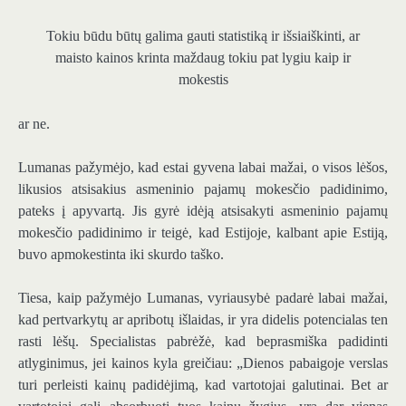
Tokiu būdu būtų galima gauti statistiką ir išsiaiškinti, ar
maisto kainos krinta maždaug tokiu pat lygiu kaip ir
mokestis
ar ne.
Lumanas pažymėjo, kad estai gyvena labai mažai, o visos lėšos,
likusios atsisakius asmeninio pajamų mokesčio padidinimo,
pateks į apyvartą. Jis gyrė idėją atsisakyti asmeninio pajamų
mokesčio padidinimo ir teigė, kad Estijoje, kalbant apie Estiją,
buvo apmokestinta iki skurdo taško.
Tiesa, kaip pažymėjo Lumanas, vyriausybė padarė labai mažai,
kad pertvarkytų ar apribotų išlaidas, ir yra didelis potencialas ten
rasti lėšų. Specialistas pabrėžė, kad beprasmiška padidinti
atlyginimus, jei kainos kyla greičiau: „Dienos pabaigoje verslas
turi perleisti kainų padidėjimą, kad vartotojai galutinai. Bet ar