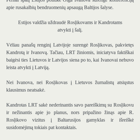
apie rusakalbių bendruomenių apsaugą Baltijos šalyse.
Estijos valdžia uždraudė Rosļikovams ir Kandrotams
atvykti į šalį.
Vėliau panašų renginį Latvijoje surengė Rosļikovas, pakvietęs
Kandrotą ir Ivanovą. Tačiau, LRT žiniomis, iniciatyva faktiškai
baigėsi ties Lietuvos ir Latvijos siena po to, kai Ivanovai nebuvo
leista atvykti į Latviją.
Nei Ivanova, nei Rosļikovas į Lietuvos žurnalistų atsiųstus
klausimus neatsakė.
Kandrotas LRT sakė nederinantis savo pareiškimų su Rosļikovu
ir nežinantis apie jo planus, nors pripažino žinąs apie R.
Rosļikovo vizitus į Baltarusijos gamyklas ir išreiškė
susidomėjimą tokiais pat kontaktais.