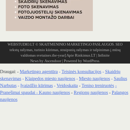
WEBSTUDIO.LT
© SKAITMENINIO MARKETINGO PASLAUGOS. SEO
tekstų rašymas, turinio kūrimas, straipsnių rašymas ir talpinimas į mūsų
valdomas svetaines.the-year]
Apie Rinkimus.LT
| Infinite
News by
Ascendoor
| Powered by
WordPress
.
Draugai: -
Marketingo agentūra
-
Teisinės konsultacijos
-
Skaidrių
skenavimas
-
Klaipedos miesto naujienos
-
Miesto naujienos
-
Saulius
Narbutas
-
Įvaizdžio kūrimas
-
Veidoskaita
-
Teniso treniruotės
-
Pranešimai spaudai -
Kauno naujienos
-
Regionų naujienos
-
Palangos
naujienos