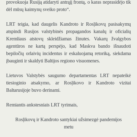
provokuoja Rusiją atidaryti antrąjį frontą, o karas neprasidėjo tik
dėl mūsų kaimynų sveiko proto“.
LRT teigia, kad daugelis Kandroto ir Rosļikovų pasisakymų
atspindi Rusijos valstybinės propagandos kanalų ir oficialių
Kremliaus atstovų skleidžiamas žinutes. Vakarų žvalgybos
agentūros ne kartą perspėjo, kad Maskva bando išnaudoti
bepiločių orlaivių incidentus ir eskaluojamą retoriką, siekdama
įbauginti ir skaldyti Baltijos regiono visuomenes.
Lietuvos Valstybės saugumo departamentas LRT nepateikė
tiesioginio atsakymo, ar Rosļikovo ir Kandroto vizitai
Baltarusijoje buvo derinami.
Remiantis ankstesniais LRT tyrimais,
Rosļikovų ir Kandroto santykiai užsimezgė pandemijos
metu