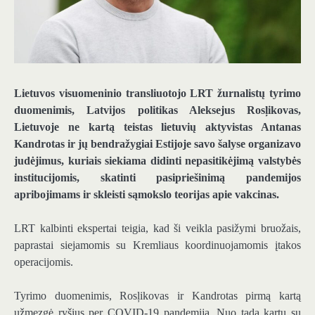
Lietuvos visuomeninio transliuotojo LRT žurnalistų tyrimo
duomenimis, Latvijos politikas Aleksejus Rosļikovas,
Lietuvoje ne kartą teistas lietuvių aktyvistas Antanas
Kandrotas ir jų bendražygiai Estijoje savo šalyse organizavo
judėjimus, kuriais siekiama didinti nepasitikėjimą valstybės
institucijomis, skatinti pasipriešinimą pandemijos
apribojimams ir skleisti sąmokslo teorijas apie vakcinas.
LRT kalbinti ekspertai teigia, kad ši veikla pasižymi bruožais,
paprastai siejamomis su Kremliaus koordinuojamomis įtakos
operacijomis.
Tyrimo duomenimis, Rosļikovas ir Kandrotas pirmą kartą
užmezgė ryšius per COVID-19 pandemiją. Nuo tada kartu su