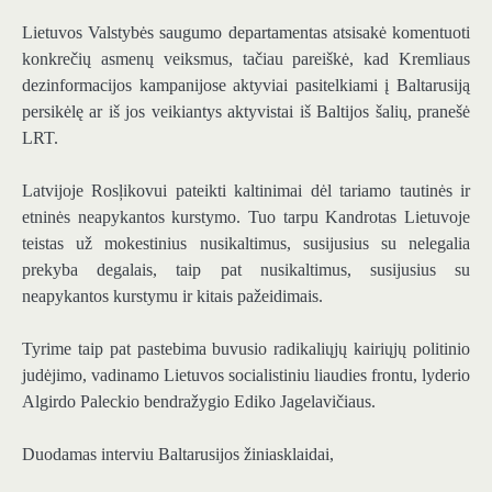
Lietuvos Valstybės saugumo departamentas atsisakė komentuoti
konkrečių asmenų veiksmus, tačiau pareiškė, kad Kremliaus
dezinformacijos kampanijose aktyviai pasitelkiami į Baltarusiją
persikėlę ar iš jos veikiantys aktyvistai iš Baltijos šalių, pranešė
LRT.
Latvijoje Rosļikovui pateikti kaltinimai dėl tariamo tautinės ir
etninės neapykantos kurstymo. Tuo tarpu Kandrotas Lietuvoje
teistas už mokestinius nusikaltimus, susijusius su nelegalia
prekyba degalais, taip pat nusikaltimus, susijusius su
neapykantos kurstymu ir kitais pažeidimais.
Tyrime taip pat pastebima buvusio radikaliųjų kairiųjų politinio
judėjimo, vadinamo Lietuvos socialistiniu liaudies frontu, lyderio
Algirdo Paleckio bendražygio Ediko Jagelavičiaus.
Duodamas interviu Baltarusijos žiniasklaidai,