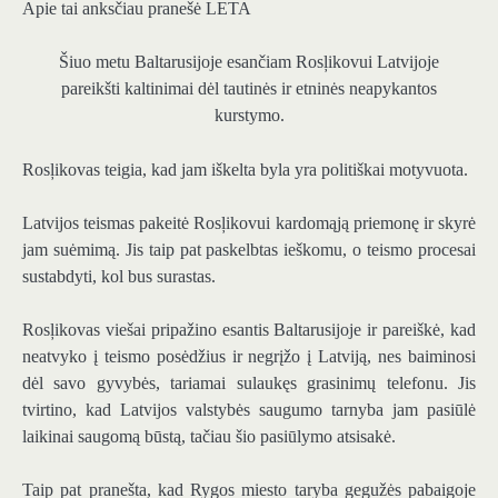
Apie tai anksčiau pranešė LETA
Šiuo metu Baltarusijoje esančiam Rosļikovui Latvijoje
pareikšti kaltinimai dėl tautinės ir etninės neapykantos
kurstymo.
Rosļikovas teigia, kad jam iškelta byla yra politiškai motyvuota.
Latvijos teismas pakeitė Rosļikovui kardomąją priemonę ir skyrė
jam suėmimą. Jis taip pat paskelbtas ieškomu, o teismo procesai
sustabdyti, kol bus surastas.
Rosļikovas viešai pripažino esantis Baltarusijoje ir pareiškė, kad
neatvyko į teismo posėdžius ir negrįžo į Latviją, nes baiminosi
dėl savo gyvybės, tariamai sulaukęs grasinimų telefonu. Jis
tvirtino, kad Latvijos valstybės saugumo tarnyba jam pasiūlė
laikinai saugomą būstą, tačiau šio pasiūlymo atsisakė.
Taip pat pranešta, kad Rygos miesto taryba gegužės pabaigoje