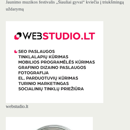
Jaunimo muzikos festivalis „Šiauliai gyvai“ kviečia į triukšmingą
uždarymą
webstudio.lt