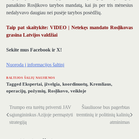
panaikino Rosļikovo tarybos mandatą, kai jis per tris mėnesius
nedalyvavo daugiau nei pusėje tarybos posėdžių.
Taip pat skaitykite: VIDEO | Netekęs mandato Rosļikovas
grasina Latvijos valdžiai
Sekite mus Facebook ir X!
Nuoroda į informacijos šaltinį
BALTIJOS ŠALIŲ NAUJIENOS
Tagged
Ekspertai
,
įžvelgia
,
koordinuotų
,
Kremliaus
,
operacijų
,
požymių
,
Rosļikovo
,
veikloje
Trumpo era turėtų priversti JAV
Šiauliuose bus pagerbtas
Navigacija
sąjungininkus Azijoje permąstyti
tremtinių ir politinių kalinių
tarp
strategiją
atminimas
įrašų