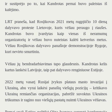
ir sustiprėjo po to, kai Kandrotas pernai buvo paleistas iš
kalėjimo.
LRT praneša, kad Rosļikovas 2021 metų rugpjūčio 10 dieną
dalyvavo proteste Lietuvoje, kuris vėliau peraugo į riaušes.
Kandrotas buvo įvardytas kaip vienas iš neramumų
organizatorių ir vėliau buvo nuteistas kalėti ketverius metus.
Vėliau Rosļikovas dalyvavo panašioje demonstracijoje Rygoje,
kuri nevirto smurtiniu.
Vėliau jų bendradarbiavimas tapo glaudesnis. Kandrotas kelis
kartus lankėsi Latvijoje, taip pat dalyvavo renginiuose Estijoje.
2022 metų vasarį Rusijai įvykus plataus masto invazijai į
Ukrainą, abu vyrai laikėsi panašių viešųjų pozicijų – kritikavo
Ukrainą remiančias organizacijas, pabrėžė suvoktus Ukrainos
trūkumus ir ragino nuo viešųjų pastatų nuimti Ukrainos vėliavas.
Pernai spalį Estijos politikė Olga Ivanova surengė konferenciją