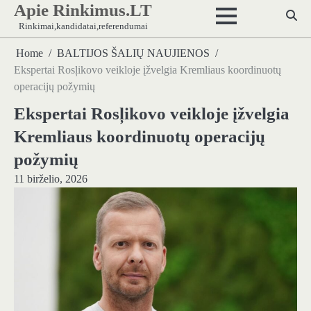
Apie Rinkimus.LT
Skip
to
Rinkimai,kandidatai,referendumai
content
Home
BALTIJOS ŠALIŲ NAUJIENOS
Ekspertai Rosļikovo veikloje įžvelgia Kremliaus koordinuotų
operacijų požymių
Ekspertai Rosļikovo veikloje įžvelgia
Kremliaus koordinuotų operacijų
požymių
11 birželio, 2026