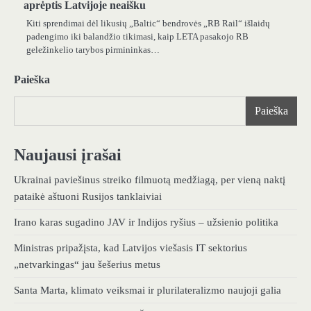
aprėptis Latvijoje neaišku
Kiti sprendimai dėl likusių „Baltic“ bendrovės „RB Rail“ išlaidų
padengimo iki balandžio tikimasi, kaip LETA pasakojo RB
geležinkelio tarybos pirmininkas…
Paieška
Paieška
Naujausi įrašai
Ukrainai paviešinus streiko filmuotą medžiagą, per vieną naktį
pataikė aštuoni Rusijos tanklaiviai
Irano karas sugadino JAV ir Indijos ryšius – užsienio politika
Ministras pripažįsta, kad Latvijos viešasis IT sektorius
„netvarkingas“ jau šešerius metus
Santa Marta, klimato veiksmai ir plurilateralizmo naujoji galia