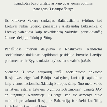
Kandrotas buvo pristatytas kaip „dar vienas politinis
pabėgėlis iš Baltijos šalių“.
Jis kritikavo Vakarų sankcijas Baltarusijai ir tvirtino, kad
Lietuvai reikia lyderio, panašaus į Aleksandrą Lukašenką, o
Lietuvą vaizduoja kaip neveikiančią valstybę, persekiojančią
žmones dėl jų politinių pažiūrų.
Panašiuose interviu dalyvavo ir Rosļikovas. Kandrotas
socialiniuose tinkluose papildomai pasidalijo buvusio Latvijos
parlamentaro ir Rygos miesto tarybos nario vaizdo įrašais.
Viename iš savo naujausių įrašų socialiniuose tinkluose
Rosļikovas teigė, kad Baltijos valstybes, kurias jis apibūdino
kaip vienus nacionalistiškiausių Europos šalių, šiuo metu valdo
ne latviai, estai ar lietuviai, o „importuoti žmonės“, užaugę JAV
ar Jungtinėje Karalystėje. Jis teigė, kad šie asmenys buvo
mokomi provokuoti Rusiją ir Baltarusiją ir sukelti konfliktą,
kuris baigtųsi regionui blogai.