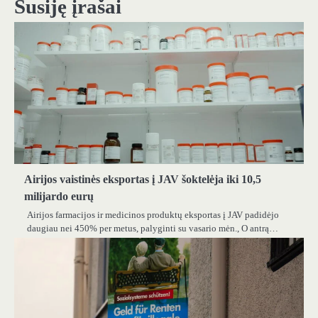
Susiję įrašai
Airijos vaistinės eksportas į JAV šoktelėja iki 10,5
milijardo eurų
Airijos farmacijos ir medicinos produktų eksportas į JAV padidėjo
daugiau nei 450% per metus, palyginti su vasario mėn., O antrą…