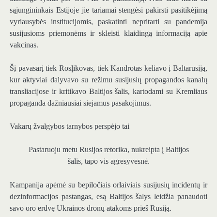
sąjungininkais Estijoje jie tariamai stengėsi pakirsti pasitikėjimą
vyriausybės institucijomis, paskatinti nepritarti su pandemija
susijusioms priemonėms ir skleisti klaidingą informaciją apie
vakcinas.
Šį pavasarį tiek Rosļikovas, tiek Kandrotas keliavo į Baltarusiją,
kur aktyviai dalyvavo su režimu susijusių propagandos kanalų
transliacijose ir kritikavo Baltijos šalis, kartodami su Kremliaus
propaganda dažniausiai siejamus pasakojimus.
Vakarų žvalgybos tarnybos perspėjo tai
Pastaruoju metu Rusijos retorika, nukreipta į Baltijos
šalis, tapo vis agresyvesnė.
Kampanija apėmė su bepiločiais orlaiviais susijusių incidentų ir
dezinformacijos pastangas, esą Baltijos šalys leidžia panaudoti
savo oro erdvę Ukrainos dronų atakoms prieš Rusiją.