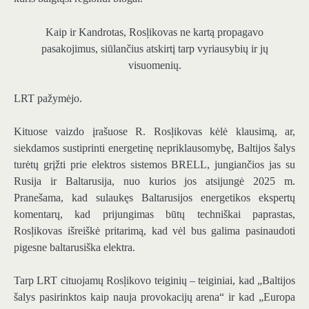
Kaip ir Kandrotas, Rosļikovas ne kartą propagavo
pasakojimus, siūlančius atskirtį tarp vyriausybių ir jų
visuomenių.
LRT pažymėjo.
Kituose vaizdo įrašuose R. Rosļikovas kėlė klausimą, ar,
siekdamos sustiprinti energetinę nepriklausomybę, Baltijos šalys
turėtų grįžti prie elektros sistemos BRELL, jungiančios jas su
Rusija ir Baltarusija, nuo kurios jos atsijungė 2025 m.
Pranešama, kad sulaukęs Baltarusijos energetikos ekspertų
komentarų, kad prijungimas būtų techniškai paprastas,
Rosļikovas išreiškė pritarimą, kad vėl bus galima pasinaudoti
pigesne baltarusiška elektra.
Tarp LRT cituojamų Rosļikovo teiginių – teiginiai, kad „Baltijos
šalys pasirinktos kaip nauja provokacijų arena“ ir kad „Europa