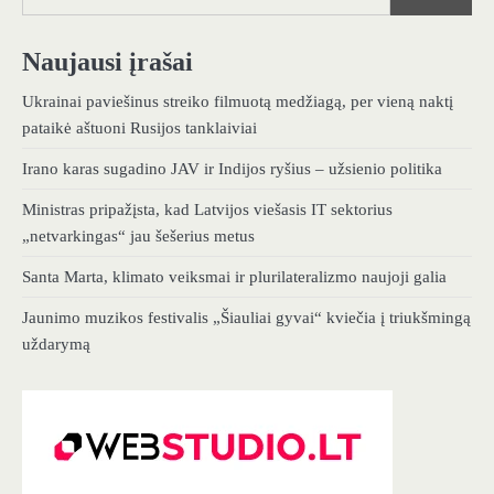
Naujausi įrašai
Ukrainai paviešinus streiko filmuotą medžiagą, per vieną naktį
pataikė aštuoni Rusijos tanklaiviai
Irano karas sugadino JAV ir Indijos ryšius – užsienio politika
Ministras pripažįsta, kad Latvijos viešasis IT sektorius
„netvarkingas“ jau šešerius metus
Santa Marta, klimato veiksmai ir plurilateralizmo naujoji galia
Jaunimo muzikos festivalis „Šiauliai gyvai“ kviečia į triukšmingą
uždarymą