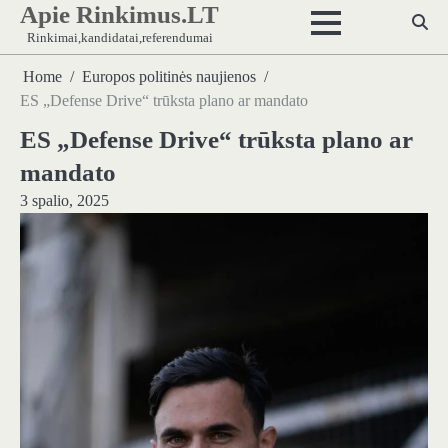
Apie Rinkimus.LT
Skip
to
Rinkimai,kandidatai,referendumai
content
Home
Europos politinės naujienos
ES „Defense Drive“ trūksta plano ar mandato
ES „Defense Drive“ trūksta plano ar
mandato
3 spalio, 2025