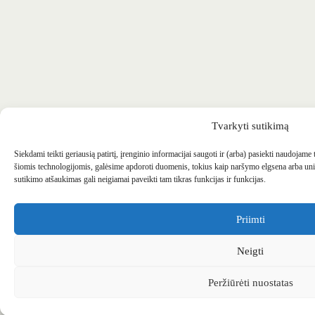
Tvarkyti sutikimą
Siekdami teikti geriausią patirtį, įrenginio informacijai saugoti ir (arba) pasiekti naudojame
šiomis technologijomis, galėsime apdoroti duomenis, tokius kaip naršymo elgsena arba uni
sutikimo atšaukimas gali neigiamai paveikti tam tikras funkcijas ir funkcijas.
Priimti
Neigti
Peržiūrėti nuostatas