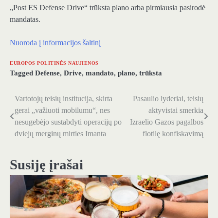
„Post ES Defense Drive“ trūksta plano arba pirmiausia pasirodė
mandatas.
Nuoroda į informacijos šaltinį
EUROPOS POLITINĖS NAUJIENOS
Tagged
Defense
,
Drive
,
mandato
,
plano
,
trūksta
Vartotojų teisių institucija, skirta
Pasaulio lyderiai, teisių
Navigacija
gerai „važiuoti mobilumu“, nes
aktyvistai smerkia
tarp
nesugebėjo sustabdyti operacijų po
Izraelio Gazos pagalbos
dviejų merginų mirties Imanta
flotilę konfiskavimą
įrašų
Susiję įrašai