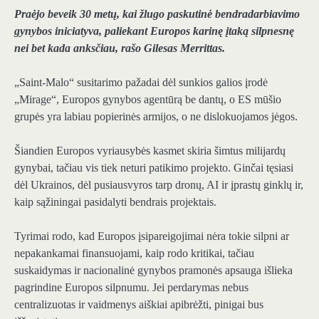
Praėjo beveik 30 metų, kai žlugo paskutinė bendradarbiavimo
gynybos iniciatyva, paliekant Europos karinę įtaką silpnesnę
nei bet kada anksčiau, rašo Gilesas Merrittas.
„Saint-Malo“ susitarimo pažadai dėl sunkios galios įrodė
„Mirage“, Europos gynybos agentūrą be dantų, o ES mūšio
grupės yra labiau popierinės armijos, o ne dislokuojamos jėgos.
Šiandien Europos vyriausybės kasmet skiria šimtus milijardų
gynybai, tačiau vis tiek neturi patikimo projekto. Ginčai tęsiasi
dėl Ukrainos, dėl pusiausvyros tarp dronų, AI ir įprastų ginklų ir,
kaip sąžiningai pasidalyti bendrais projektais.
Tyrimai rodo, kad Europos įsipareigojimai nėra tokie silpni ar
nepakankamai finansuojami, kaip rodo kritikai, tačiau
suskaidymas ir nacionalinė gynybos pramonės apsauga išlieka
pagrindine Europos silpnumu. Jei perdarymas nebus
centralizuotas ir vaidmenys aiškiai apibrėžti, pinigai bus