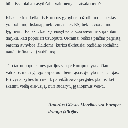
būtų išsamiai aprašyti šalių vaidmenys ir atsakomybė.
Kitas nerimą keliantis Europos gynybos pažadinimo aspektas
yra politinių diskusijų nebuvimas tiek ES, tiek nacionaliniu
lygmeniu. Panašu, kad vyriausybės laikosi savaime suprantamu
dalyku, kad populiari užuojauta Ukrainai reiškia plačiai pagrįstą
paramą gynybos išlaidoms, kurios tikriausiai padidins socialinę
naudą ir finansinį stabilumą.
Tuo tarpu populistinės partijos visoje Europoje yra arčiau
valdžios ir dar galėjo torpeduoti bendrąsias gynybos pastangas.
ES vyriausybės turi ne tik pareikšti savo pergalės planus, bet ir
skatinti viešą diskusiją, kuri sudarytų įgaliojimus veikti.
Autorius Gilesas Merrittas yra Europos
draugų įkūrėjas