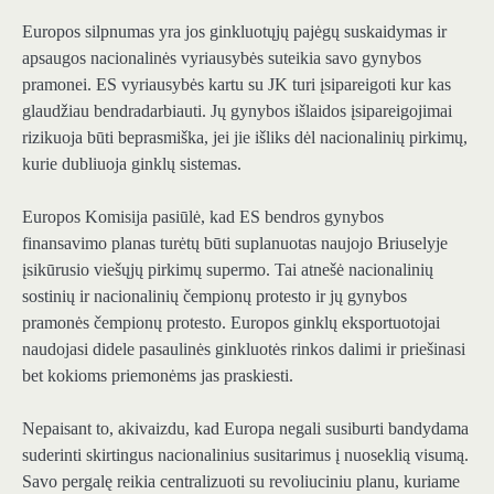
Europos silpnumas yra jos ginkluotųjų pajėgų suskaidymas ir
apsaugos nacionalinės vyriausybės suteikia savo gynybos
pramonei. ES vyriausybės kartu su JK turi įsipareigoti kur kas
glaudžiau bendradarbiauti. Jų gynybos išlaidos įsipareigojimai
rizikuoja būti beprasmiška, jei jie išliks dėl nacionalinių pirkimų,
kurie dubliuoja ginklų sistemas.
Europos Komisija pasiūlė, kad ES bendros gynybos
finansavimo planas turėtų būti suplanuotas naujojo Briuselyje
įsikūrusio viešųjų pirkimų supermo. Tai atnešė nacionalinių
sostinių ir nacionalinių čempionų protesto ir jų gynybos
pramonės čempionų protesto. Europos ginklų eksportuotojai
naudojasi didele pasaulinės ginkluotės rinkos dalimi ir priešinasi
bet kokioms priemonėms jas praskiesti.
Nepaisant to, akivaizdu, kad Europa negali susiburti bandydama
suderinti skirtingus nacionalinius susitarimus į nuoseklią visumą.
Savo pergalę reikia centralizuoti su revoliuciniu planu, kuriame