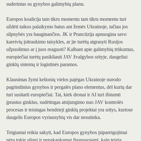
suderintas su gynybos galimybių planu.
Europos koalicija tam tikru momentu tam tikru momentu turi
uždėti taikos palaikymo batus ant žemės Ukrainoje, tačiau jos
silpnybės yra bauginančios. JK ir Prancūzija apnuogina savo
kareivių įsitraukimo taisykles, ar jie turėtų atgrasyti Rusijos
užpuolimus ar į juos reaguoti? Kalbant apie galimybių trūkumus,
europiečiai turėtų pasikliauti JAV žvalgybos srityje, daugeliui
ginklų sistemų ir logistinės paramos.
Klausimas žymi kelionių vielos pajėgas Ukrainoje nurodo
pagrindinius gynybos ir pergalės plano elementus, dėl kurių dar
turi susitarti europiečiai. Tai, kiek dronai ir AI turi išstumti
įprastus ginklus, sudėtingas atsijungimo nuo JAV kontrolės
procesas ir teisingas bendrieji ginklų projektai yra sritys, kuriose
daugelis Europos vyriausybių vis dar nesutinka.
Teigiamai reikia sakyti, kad Europos gynybos įsipareigojimai
nėra tokie silpni ir nepakankamai finansuojami, kaip teigia