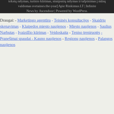
tekstų rašymas, turinio kūrimas, straipsnių rašymas ir talpinimas į mūsų
valdomas svetaines.the-year]
Apie Rinkimus.LT
| Infinite
News by
Ascendoor
| Powered by
WordPress
.
Draugai: -
Marketingo agentūra
-
Teisinės konsultacijos
-
Skaidrių
skenavimas
-
Klaipedos miesto naujienos
-
Miesto naujienos
-
Saulius
Narbutas
-
Įvaizdžio kūrimas
-
Veidoskaita
-
Teniso treniruotės
-
Pranešimai spaudai -
Kauno naujienos
-
Regionų naujienos
-
Palangos
naujienos