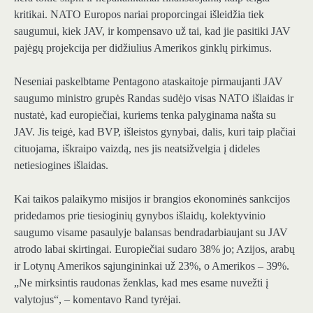
kritikai. NATO Europos nariai proporcingai išleidžia tiek
saugumui, kiek JAV, ir kompensavo už tai, kad jie pasitiki JAV
pajėgų projekcija per didžiulius Amerikos ginklų pirkimus.
Neseniai paskelbtame Pentagono ataskaitoje pirmaujanti JAV
saugumo ministro grupės Randas sudėjo visas NATO išlaidas ir
nustatė, kad europiečiai, kuriems tenka palyginama našta su
JAV. Jis teigė, kad BVP, išleistos gynybai, dalis, kuri taip plačiai
cituojama, iškraipo vaizdą, nes jis neatsižvelgia į dideles
netiesiogines išlaidas.
Kai taikos palaikymo misijos ir brangios ekonominės sankcijos
pridedamos prie tiesioginių gynybos išlaidų, kolektyvinio
saugumo visame pasaulyje balansas bendradarbiaujant su JAV
atrodo labai skirtingai. Europiečiai sudaro 38% jo; Azijos, arabų
ir Lotynų Amerikos sąjungininkai už 23%, o Amerikos – 39%.
„Ne mirksintis raudonas ženklas, kad mes esame nuvežti į
valytojus“, – komentavo Rand tyrėjai.