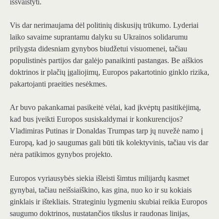
iššvaistyti.
Vis dar nerimaujama dėl politinių diskusijų trūkumo. Lyderiai
laiko savaime suprantamu dalyku su Ukrainos solidarumu
prilygsta didesniam gynybos biudžetui visuomenei, tačiau
populistinės partijos dar galėjo panaikinti pastangas. Be aiškios
doktrinos ir plačių įgaliojimų, Europos pakartotinio ginklo rizika,
pakartojanti praeities nesėkmes.
Ar buvo pakankamai pasikeitė vėlai, kad įkvėptų pasitikėjimą,
kad bus įveikti Europos susiskaldymai ir konkurencijos?
Vladimiras Putinas ir Donaldas Trumpas tarp jų nuvežė namo į
Europą, kad jo saugumas gali būti tik kolektyvinis, tačiau vis dar
nėra patikimos gynybos projekto.
Europos vyriausybės siekia išleisti šimtus milijardų kasmet
gynybai, tačiau neišsiaiškino, kas gina, nuo ko ir su kokiais
ginklais ir ištekliais. Strateginiu lygmeniu skubiai reikia Europos
saugumo doktrinos, nustatančios tikslus ir raudonas linijas,