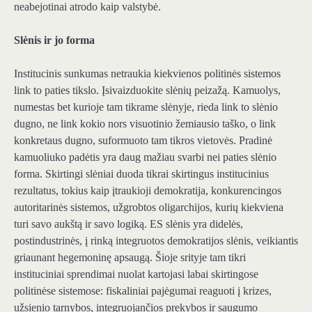
neabejotinai atrodo kaip valstybė.
Slėnis ir jo forma
Institucinis sunkumas netraukia kiekvienos politinės sistemos
link to paties tikslo. Įsivaizduokite slėnių peizažą. Kamuolys,
numestas bet kurioje tam tikrame slėnyje, rieda link to slėnio
dugno, ne link kokio nors visuotinio žemiausio taško, o link
konkretaus dugno, suformuoto tam tikros vietovės. Pradinė
kamuoliuko padėtis yra daug mažiau svarbi nei paties slėnio
forma. Skirtingi slėniai duoda tikrai skirtingus institucinius
rezultatus, tokius kaip įtraukioji demokratija, konkurencingos
autoritarinės sistemos, užgrobtos oligarchijos, kurių kiekviena
turi savo aukštą ir savo logiką. ES slėnis yra didelės,
postindustrinės, į rinką integruotos demokratijos slėnis, veikiantis
griaunant hegemoninę apsaugą. Šioje srityje tam tikri
instituciniai sprendimai nuolat kartojasi labai skirtingose ​​
politinėse sistemose: fiskaliniai pajėgumai reaguoti į krizes,
užsienio tarnybos, integruojančios prekybos ir saugumo