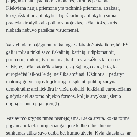
pajėgumai būtų įskaitomi žmonėms, kuriuos jie veikia.
Kiekviena nauja priemonė yra techninė priemonė, atsakas į
krizę, išskirtinė aplinkybė. Tų išskirtinių aplinkybių suma
pradeda atrodyti kaip politinis projektas, tačiau toks, kuris
niekada nebuvo pateiktas visuomenei.
Valstybiniam pajėgumui reikalinga valstybinė atskaitomybė. ES
gali ir toliau rinkti savo fiskalinių, karinių ir diplomatinių
priemonių rinkinį, tvirtindama, kad tai yra kažkas kita, o ne
valstybė, tačiau atotrūkis tarp to, ką Sąjunga daro, ir to, ką
europiečiai laikosi leidę, neišliks amžinai. Užduotis – padaryti
matomą gravitacijos trajektoriją ir išplėtoti politinį žodyną,
demokratinę architektūrą ir viešą pokalbį, leidžiantį europiečiams
ginčytis dėl statomo objekto formos, kol jie atvyksta į slėnio
dugną ir randa jį jau įrengtą.
Važiavimo kryptis rimtai neabejojama. Lieka atvira, kokia forma
ji įgauna ir kiek europiečiai gali joje kalbėti. Institucinis
sunkumas atliks savo darbą bet kuriuo atveju. Kyla klausimas, ar