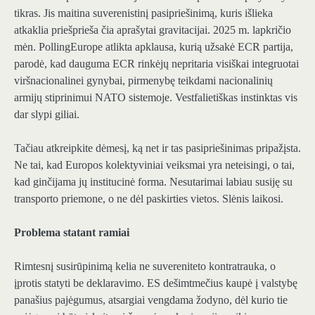
tikras. Jis maitina suverenistinį pasipriešinimą, kuris išlieka
atkaklia priešprieša čia aprašytai gravitacijai. 2025 m. lapkričio
mėn. PollingEurope atlikta apklausa, kurią užsakė ECR partija,
parodė, kad dauguma ECR rinkėjų nepritaria visiškai integruotai
viršnacionalinei gynybai, pirmenybę teikdami nacionalinių
armijų stiprinimui NATO sistemoje. Vestfalietiškas instinktas vis
dar slypi giliai.
Tačiau atkreipkite dėmesį, ką net ir tas pasipriešinimas pripažįsta.
Ne tai, kad Europos kolektyviniai veiksmai yra neteisingi, o tai,
kad ginčijama jų institucinė forma. Nesutarimai labiau susiję su
transporto priemone, o ne dėl paskirties vietos. Slėnis laikosi.
Problema statant ramiai
Rimtesnį susirūpinimą kelia ne suvereniteto kontratrauka, o
įprotis statyti be deklaravimo. ES dešimtmečius kaupė į valstybę
panašius pajėgumus, atsargiai vengdama žodyno, dėl kurio tie