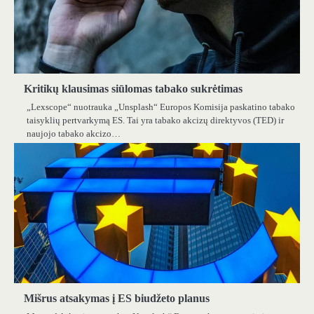
Kritikų klausimas siūlomas tabako sukrėtimas
„Lexscope“ nuotrauka „Unsplash“ Europos Komisija paskatino tabako
taisyklių pertvarkymą ES. Tai yra tabako akcizų direktyvos (TED) ir
naujojo tabako akcizo…
Mišrus atsakymas į ES biudžeto planus