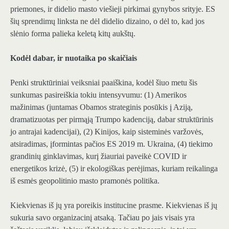
priemones, ir didelio masto viešieji pirkimai gynybos srityje. ES
šių sprendimų linksta ne dėl didelio dizaino, o dėl to, kad jos
slėnio forma palieka keletą kitų aukštų.
Kodėl dabar, ir nuotaika po skaičiais
Penki struktūriniai veiksniai paaiškina, kodėl šiuo metu šis
sunkumas pasireiškia tokiu intensyvumu: (1) Amerikos
mažinimas (juntamas Obamos strateginis posūkis į Aziją,
dramatizuotas per pirmąją Trumpo kadenciją, dabar struktūrinis
jo antrajai kadencijai), (2) Kinijos, kaip sisteminės varžovės,
atsiradimas, įformintas pačios ES 2019 m. Ukraina, (4) tiekimo
grandinių ginklavimas, kurį žiauriai paveikė COVID ir
energetikos krizė, (5) ir ekologiškas perėjimas, kuriam reikalinga
iš esmės geopolitinio masto pramonės politika.
Kiekvienas iš jų yra poreikis institucine prasme. Kiekvienas iš jų
sukuria savo organizacinį atsaką. Tačiau po jais visais yra