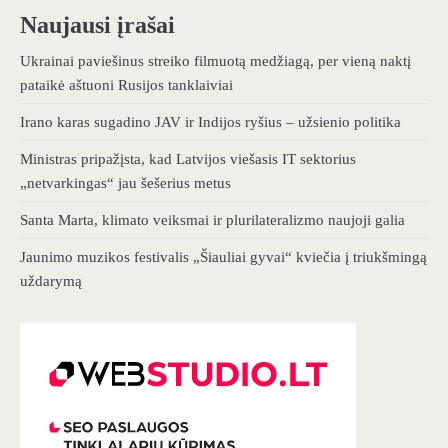
Naujausi įrašai
Ukrainai paviešinus streiko filmuotą medžiagą, per vieną naktį
pataikė aštuoni Rusijos tanklaiviai
Irano karas sugadino JAV ir Indijos ryšius – užsienio politika
Ministras pripažįsta, kad Latvijos viešasis IT sektorius
„netvarkingas“ jau šešerius metus
Santa Marta, klimato veiksmai ir plurilateralizmo naujoji galia
Jaunimo muzikos festivalis „Šiauliai gyvai“ kviečia į triukšmingą
uždarymą