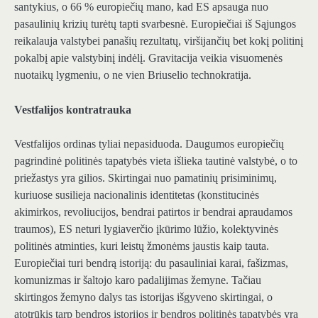
santykius, o 66 % europiečių mano, kad ES apsauga nuo
pasaulinių krizių turėtų tapti svarbesnė. Europiečiai iš Sąjungos
reikalauja valstybei panašių rezultatų, viršijančių bet kokį politinį
pokalbį apie valstybinį indėlį. Gravitacija veikia visuomenės
nuotaikų lygmeniu, o ne vien Briuselio technokratija.
Vestfalijos kontratrauka
Vestfalijos ordinas tyliai nepasiduoda. Daugumos europiečių
pagrindinė politinės tapatybės vieta išlieka tautinė valstybė, o to
priežastys yra gilios. Skirtingai nuo pamatinių prisiminimų,
kuriuose susilieja nacionalinis identitetas (konstitucinės
akimirkos, revoliucijos, bendrai patirtos ir bendrai apraudamos
traumos), ES neturi lygiaverčio įkūrimo lūžio, kolektyvinės
politinės atminties, kuri leistų žmonėms jaustis kaip tauta.
Europiečiai turi bendrą istoriją: du pasauliniai karai, fašizmas,
komunizmas ir šaltojo karo padalijimas žemyne. Tačiau
skirtingos žemyno dalys tas istorijas išgyveno skirtingai, o
atotrūkis tarp bendros istorijos ir bendros politinės tapatybės yra