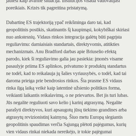
jautėsi kaip avarinė situacija. Institucijos visada vadovaujasi
poreikiais. Krizės tik pagreitina pristatymą.
Dabartinę ES trajektoriją ypač reikšminga daro tai, kad
geopolitinis posūkis, skatinantis šį kaupimąsi, kokybiškai skiriasi
nuo ankstesnių. Vidaus rinkos integracija galėtų būti pagrįsta
reguliavimu: darniaisiais standartais, direktyvomis, atitikties
mechanizmais. Anu Bradford darbas apie Briuselio efektą
parodo, kiek ši reguliavimo galia jau pasiekia: įmonės visame
pasaulyje priima ES aplinkos, privatumo ir produktų standartus
ne todėl, kad to reikalauja jų šalies vyriausybės, o todėl, kad tai
daroma prieiga prie bendrosios rinkos. Šia prasme ES vidaus
rinka ilgą laiką veikė kaip latentinė užsienio politikos forma,
veikianti laikantis reikalavimų, o ne prievartos. Bet jis turi lubas.
Jūs negalite reguliuoti savo kelio į karinį atgrasymą. Negalite
parašyti direktyvos, kuri apsaugotų jūsų tiekimo grandines arba
atgrasytų revizionistinį kaimyną. Šiuo metu Europą slegiantis
geopolitinis spaudimas verčia Sąjungą plėtoti pajėgumus, kurių
vien vidaus rinkai niekada nereikėjo, ir tokie pajėgumai