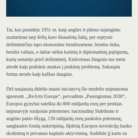
Tai, kas prasidėjo 1951 m. kaip anglies ir plieno sujungimo
susitarimas tarp šešių karo išnaudotų šalių, per septynis
dešimtmečius tapo ekonomine bendruomene, bendra rinka,
bendra valiuta, o dabar siekia karinių ir diplomatinių pajėgumų,
kurių neturėjo prieš dešimtmetį. Kiekvienas žingsnis tuo metu
atrodė kaip praktinis atsakas į praktinę problemą. Sukaupta
forma atrodo kaip kažkas daugiau.
Dėl naujausių didelio masto iniciatyvų šio modelio neįmanoma
ignoruoti. „ReArm Europe“, pervadinta „Parengtumas 2030“,
Europos gynybai sutelkia iki 800 milijardų eurų per penkias
tarpusavyje susijusias priemones: nacionalinę Stabilumo ir
augimo pakto išlygą, 150 milijardų eurų paskolos priemonę,
sanglaudos fondų nukreipimą, išplėstą Europos investicijų banko
skolinimą ir privataus kapitalo aktyvinimą. Sudėkite jį kartu su