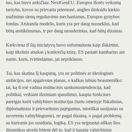
tuo, kas buvo anksčiau: NextGenEU, Europos išorės veiksmų
tarnyba, kovos su prievarta priemonė, anglies dioksido kiekio
mažinimo sienų reguliavimo mechanizmas, Europos gynybos
fondas. Atsiranda modelis, kuris yra per daug nuoseklus, kad
būtų atsitiktinumas, ir per daug nesuderintas, kad būtų dizainas.
Kiekviena iš šių iniciatyvų buvo suformuluota kaip išskirtinė,
kaip tikslinis atsakas į konkrečią krizę. ES pastatė kambarius ant
namo, kuris, tvirtindamas, jai nepriklauso.
Tai, kas skatina šį kaupimą, yra ne politinės ar ideologinės
ambicijos, nei apgalvotas planas, o kažkas labiau beasmeniško:
tai, ką ši esė vadina
institucinis sunkumas
tendencija, kad
politikai, veikiant išoriniam spaudimui, kaupia funkcines
pareigas kurti valstybines institucijas (turiu omenyje fiskalinius,
diplomatinius ir prievartinius pajėgumus, istoriškai susijusius su
suvereniu valstybingumu), ne pagal dizainą, o pagal problemų,
su kuriomis jos susiduria, logiką. ES yra neįprastai aiškus šios
dinamikos atvejis būtent dėl ​​to, kad ji kaupia valstybinius