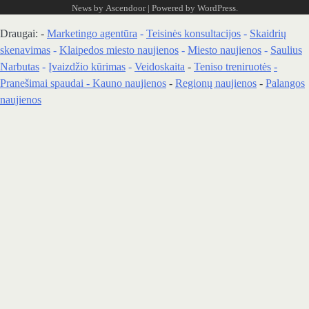
News by
Ascendoor
| Powered by
WordPress
.
Draugai: -
Marketingo agentūra
-
Teisinės konsultacijos
-
Skaidrių
skenavimas
-
Klaipedos miesto naujienos
-
Miesto naujienos
-
Saulius
Narbutas
-
Įvaizdžio kūrimas
-
Veidoskaita
-
Teniso treniruotės
-
Pranešimai spaudai -
Kauno naujienos
-
Regionų naujienos
-
Palangos
naujienos