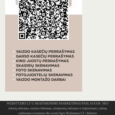
WEBSTUDIO.LT
© SKAITMENINIO MARKETINGO PASLAUGOS. SEO
tekstų rašymas, turinio kūrimas, straipsnių rašymas ir talpinimas į mūsų
valdomas svetaines.the-year]
Apie Rinkimus.LT
| Infinite