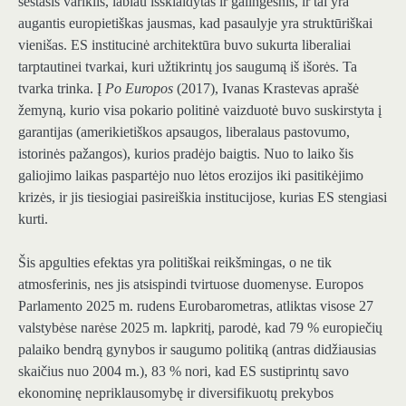
šeštasis variklis, labiau išsklaidytas ir galingesnis, ir tai yra
augantis europietiškas jausmas, kad pasaulyje yra struktūriškai
vienišas. ES institucinė architektūra buvo sukurta liberaliai
tarptautinei tvarkai, kuri užtikrintų jos saugumą iš išorės. Ta
tvarka trinka. Į
Po Europos
(2017), Ivanas Krastevas aprašė
žemyną, kurio visa pokario politinė vaizduotė buvo suskirstyta į
garantijas (amerikietiškos apsaugos, liberalaus pastovumo,
istorinės pažangos), kurios pradėjo baigtis. Nuo to laiko šis
galiojimo laikas paspartėjo nuo lėtos erozijos iki pasitikėjimo
krizės, ir jis tiesiogiai pasireiškia institucijose, kurias ES stengiasi
kurti.
Šis apgulties efektas yra politiškai reikšmingas, o ne tik
atmosferinis, nes jis atsispindi tvirtuose duomenyse. Europos
Parlamento 2025 m. rudens Eurobarometras, atliktas visose 27
valstybėse narėse 2025 m. lapkritį, parodė, kad 79 % europiečių
palaiko bendrą gynybos ir saugumo politiką (antras didžiausias
skaičius nuo 2004 m.), 83 % nori, kad ES sustiprintų savo
ekonominę nepriklausomybę ir diversifikuotų prekybos