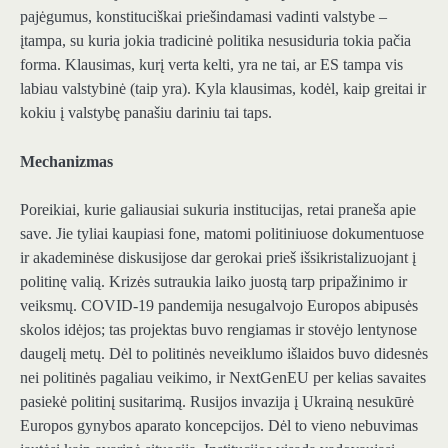
pajėgumus, konstituciškai priešindamasi vadinti valstybe –
įtampa, su kuria jokia tradicinė politika nesusiduria tokia pačia
forma. Klausimas, kurį verta kelti, yra ne tai, ar ES tampa vis
labiau valstybinė (taip yra). Kyla klausimas, kodėl, kaip greitai ir
kokiu į valstybę panašiu dariniu tai taps.
Mechanizmas
Poreikiai, kurie galiausiai sukuria institucijas, retai praneša apie
save. Jie tyliai kaupiasi fone, matomi politiniuose dokumentuose
ir akademinėse diskusijose dar gerokai prieš išsikristalizuojant į
politinę valią. Krizės sutraukia laiko juostą tarp pripažinimo ir
veiksmų. COVID-19 pandemija nesugalvojo Europos abipusės
skolos idėjos; tas projektas buvo rengiamas ir stovėjo lentynose
daugelį metų. Dėl to politinės neveiklumo išlaidos buvo didesnės
nei politinės pagaliau veikimo, ir NextGenEU per kelias savaites
pasiekė politinį susitarimą. Rusijos invazija į Ukrainą nesukūrė
Europos gynybos aparato koncepcijos. Dėl to vieno nebuvimas