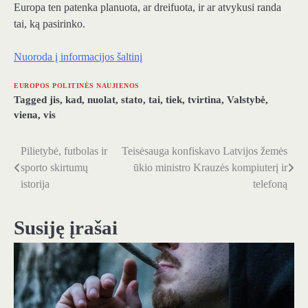
Europa ten patenka planuota, ar dreifuota, ir ar atvykusi randa
tai, ką pasirinko.
Nuoroda į informacijos šaltinį
EUROPOS POLITINĖS NAUJIENOS
Tagged
jis
,
kad
,
nuolat
,
stato
,
tai
,
tiek
,
tvirtina
,
Valstybė
,
viena
,
vis
Pilietybė, futbolas ir
Teisėsauga konfiskavo Latvijos žemės
Navigacija
sporto skirtumų
ūkio ministro Krauzės kompiuterį ir
tarp
istorija
telefoną
įrašų
Susiję įrašai