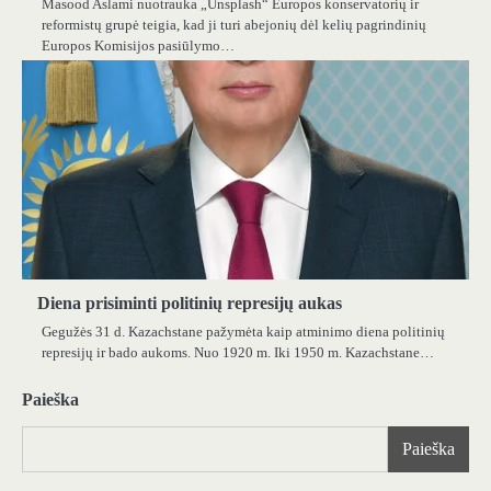
Masood Aslami nuotrauka „Unsplash“ Europos konservatorių ir
reformistų grupė teigia, kad ji turi abejonių dėl kelių pagrindinių
Europos Komisijos pasiūlymo…
Diena prisiminti politinių represijų aukas
Gegužės 31 d. Kazachstane pažymėta kaip atminimo diena politinių
represijų ir bado aukoms. Nuo 1920 m. Iki 1950 m. Kazachstane…
Paieška
Paieška