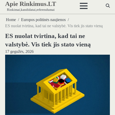
Apie Rinkimus.LT
Skip
to
Rinkimai,kandidatai,referendumai
content
Home
Europos politinės naujienos
ES nuolat tvirtina, kad tai ne valstybė. Vis tiek jis stato vieną
ES nuolat tvirtina, kad tai ne
valstybė. Vis tiek jis stato vieną
17 gegužės, 2026