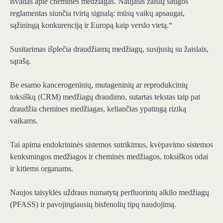
išvadas apie chemines medžiagas. Naujasis žaislų saugos
reglamentas siunčia tvirtą signalą: mūsų vaikų apsaugai,
sąžiningą konkurenciją ir Europą kaip verslo vietą.“
Susitarimas išplečia draudžiamų medžiagų, susijusių su žaislais,
sąrašą.
Be esamo kancerogeninių, mutageninių ar reprodukcinių
toksiškų (CRM) medžiagų draudimo, sutartas tekstas taip pat
draudžia chemines medžiagas, keliančias ypatingą riziką
vaikams.
Tai apima endokrininės sistemos sutrikimus, kvėpavimo sistemos
kenksmingos medžiagos ir cheminės medžiagos, toksiškos odai
ir kitiems organams.
Naujos taisyklės uždraus numatytą perfluorintų alkilo medžiagų
(PFASS) ir pavojingiausių bisfenolių tipų naudojimą.