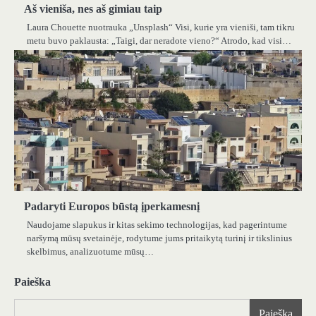
Aš vieniša, nes aš gimiau taip
Laura Chouette nuotrauka „Unsplash“ Visi, kurie yra vieniši, tam tikru
metu buvo paklausta: „Taigi, dar neradote vieno?“ Atrodo, kad visi…
Padaryti Europos būstą įperkamesnį
Naudojame slapukus ir kitas sekimo technologijas, kad pagerintume
naršymą mūsų svetainėje, rodytume jums pritaikytą turinį ir tikslinius
skelbimus, analizuotume mūsų…
Paieška
Paieška