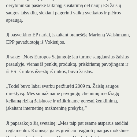
derybininkai pasiekė laikinąjį susitarimą dėl naujų ES žaislų
saugos taisyklių, siekiant pagerinti vaikų sveikatos ir plėtros
apsaugą.
Jį pasveikino EP nariai, įskaitant pranešėją Marioną Walshmann,
EPP pavaduotoją iš Vokietijos.
Ji sakė: „Nors Europos Sąjungoje jau turime saugiausius žaislus
pasaulyje, vienas iš penkių produktų, priskiriamų pavojingam ir
iš ES iš rinkos išvežtų iš rinkos, buvo žaislas.
„Todėl buvo labai svarbu peržiūrėti 2009 m. Žaislų saugos
direktyvą. Mes sumažiname pavojingų cheminių medžiagų
keliamą riziką žaisluose ir užtikriname geresnį ženklinimą,
įskaitant internetinę mažmeninę prekybą.”
Ji papasakojo šią svetainę: „Mes taip pat esame atsparūs ateičiai
reglamentui: Komisija galės greičiau reaguoti į naujas mokslines