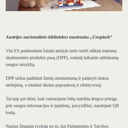
Austrijos nacionalinės bibliotekos nuotrauka „Unsplash“
Visi ES parduodami žaislai ateityje turės turėti aiškiai matomą
skaitmeninio produkto pasą (DPP), rodantį laikantis atitinkamų
saugos taisyklių.
DPP siekia padidinti žaislų atsekamumą ir padaryti rinkos
stebėjimą, o muitinė tikrina paprastesnį ir efektyvesnį.
Tai taip pat tikisi, kad vartotojams būtų suteikta lengva prieiga
prie saugos informacijos ir įspėjimų, pavyzdžiui, naudojant QR
kodą.
Naujas žingsnis įvyksta po to, kai Parlamentas ir Tarybos