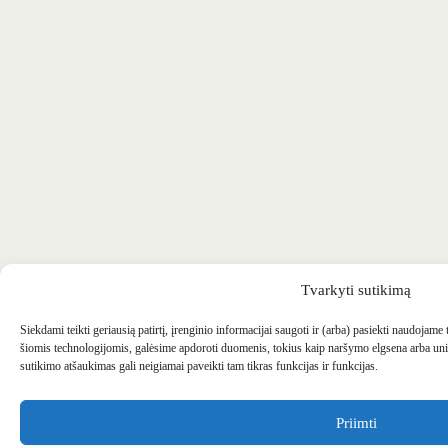
Tvarkyti sutikimą
Siekdami teikti geriausią patirtį, įrenginio informacijai saugoti ir (arba) pasiekti naudojame
šiomis technologijomis, galėsime apdoroti duomenis, tokius kaip naršymo elgsena arba uni
sutikimo atšaukimas gali neigiamai paveikti tam tikras funkcijas ir funkcijas.
Priimti