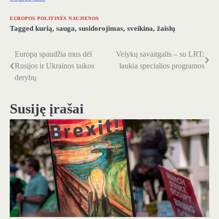
EUROPOS POLITINĖS NAUJIENOS
Tagged
kurią
,
sauga
,
susidorojimas
,
sveikina
,
žaislų
Europa spaudžia mus dėl
Velykų savaitgalis – su LRT:
Navigacija
Rusijos ir Ukrainos taikos
laukia specialios programos
tarp
derybų
įrašų
Susiję įrašai