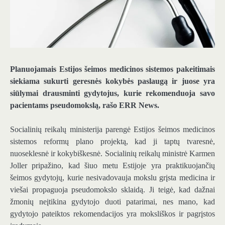
Planuojamais Estijos šeimos medicinos sistemos pakeitimais
siekiama sukurti geresnės kokybės paslaugą ir juose yra
siūlymai drausminti gydytojus, kurie rekomenduoja savo
pacientams pseudomokslą, rašo ERR News.
Socialinių reikalų ministerija parengė Estijos šeimos medicinos
sistemos reformų plano projektą, kad ji taptų tvaresnė,
nuoseklesnė ir kokybiškesnė. Socialinių reikalų ministrė Karmen
Joller pripažino, kad šiuo metu Estijoje yra praktikuojančių
šeimos gydytojų, kurie nesivadovauja mokslu grįsta medicina ir
viešai propaguoja pseudomokslo sklaidą. Ji teigė, kad dažnai
žmonių neįtikina gydytojo duoti patarimai, nes mano, kad
gydytojo pateiktos rekomendacijos yra moksliškos ir pagrįstos