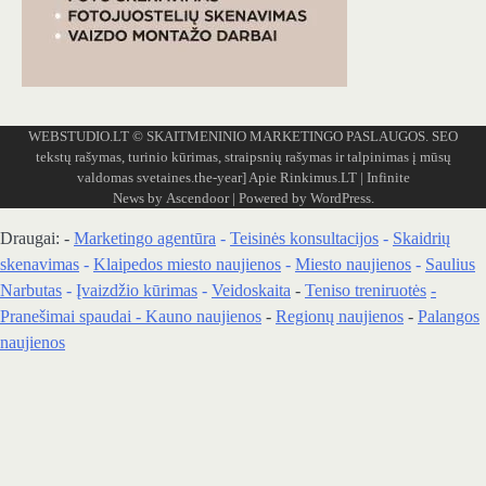
WEBSTUDIO.LT
© SKAITMENINIO MARKETINGO PASLAUGOS. SEO
tekstų rašymas, turinio kūrimas, straipsnių rašymas ir talpinimas į mūsų
valdomas svetaines.the-year]
Apie Rinkimus.LT
| Infinite
News by
Ascendoor
| Powered by
WordPress
.
Draugai: -
Marketingo agentūra
-
Teisinės konsultacijos
-
Skaidrių
skenavimas
-
Klaipedos miesto naujienos
-
Miesto naujienos
-
Saulius
Narbutas
-
Įvaizdžio kūrimas
-
Veidoskaita
-
Teniso treniruotės
-
Pranešimai spaudai -
Kauno naujienos
-
Regionų naujienos
-
Palangos
naujienos