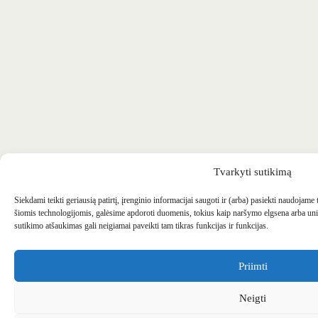
Tvarkyti sutikimą
Siekdami teikti geriausią patirtį, įrenginio informacijai saugoti ir (arba) pasiekti naudojame
šiomis technologijomis, galėsime apdoroti duomenis, tokius kaip naršymo elgsena arba uni
sutikimo atšaukimas gali neigiamai paveikti tam tikras funkcijas ir funkcijas.
Priimti
Neigti