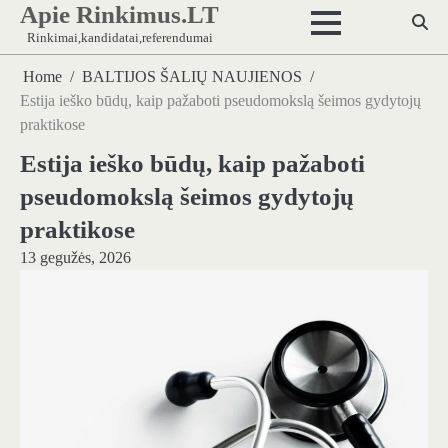
Apie Rinkimus.LT
Skip
to
Rinkimai,kandidatai,referendumai
content
Home
BALTIJOS ŠALIŲ NAUJIENOS
Estija ieško būdų, kaip pažaboti pseudomokslą šeimos gydytojų
praktikose
Estija ieško būdų, kaip pažaboti
pseudomokslą šeimos gydytojų
praktikose
13 gegužės, 2026