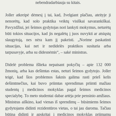
nebendradarbiauja su kitais.
Joller atkreipė dėmesį į tai, kad, žvelgiant plačiau, ateityje ji
nenorėtų, kad solo praktika veiktų visiškai savarankiškai.
Pavyzdžiui, jei šeimos gydytojas nori lankyti mokymus, neturėtų
būti tokios situacijos, kad jis negalėtų į juos nuvykti ar atsiųstų
slaugytoją, nes nėra kam jį pakeisti. „Norime paskatinti
situacijas, kai net ir nedidelės praktikos susitaria arba
tarpusavyje, arba su didesnėmis“, – sakė ministras.
Didelė problema išlieka nepaisant pokyčių – apie 132 000
žmonių, arba kas dešimtas estas, neturi šeimos gydytojo. Joller
teigė, kad šios problemos šaknis galima rasti prieš kelis
dešimtmečius, kai buvo priimtas sprendimas priimti mažiau
studentų į medicinos mokyklas pagal šeimos medicinos
specialybę. To meto studentai dabar artėja prie pensinio amžiaus.
Ministras aiškino, kad vienas iš sprendimų – būsimiems šeimos
gydytojams didinti rezidentūros vietas, o tai jau daroma. Tačiau
būtina didinti ir apskritai į medicinos mokyklas priimamų