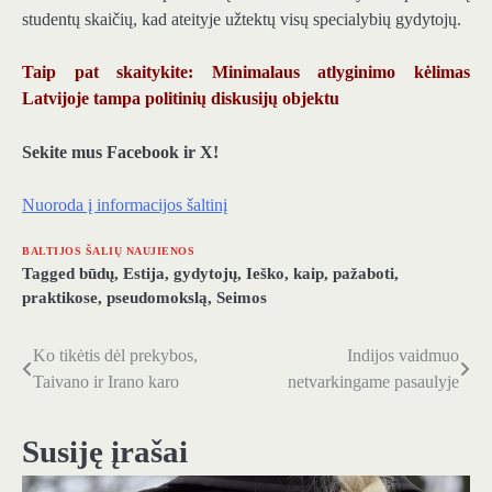
studentų skaičių, kad ateityje užtektų visų specialybių gydytojų.
Taip pat skaitykite: Minimalaus atlyginimo kėlimas
Latvijoje tampa politinių diskusijų objektu
Sekite mus Facebook ir X!
Nuoroda į informacijos šaltinį
BALTIJOS ŠALIŲ NAUJIENOS
Tagged
būdų
,
Estija
,
gydytojų
,
Ieško
,
kaip
,
pažaboti
,
praktikose
,
pseudomokslą
,
Seimos
Ko tikėtis dėl prekybos,
Indijos vaidmuo
Navigacija
Taivano ir Irano karo
netvarkingame pasaulyje
tarp
įrašų
Susiję įrašai