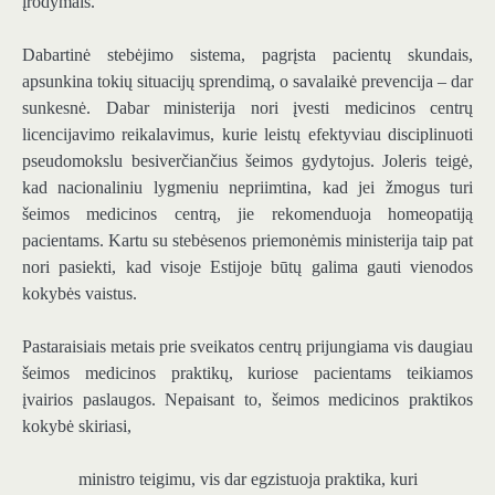
įrodymais.
Dabartinė stebėjimo sistema, pagrįsta pacientų skundais,
apsunkina tokių situacijų sprendimą, o savalaikė prevencija – dar
sunkesnė. Dabar ministerija nori įvesti medicinos centrų
licencijavimo reikalavimus, kurie leistų efektyviau disciplinuoti
pseudomokslu besiverčiančius šeimos gydytojus. Joleris teigė,
kad nacionaliniu lygmeniu nepriimtina, kad jei žmogus turi
šeimos medicinos centrą, jie rekomenduoja homeopatiją
pacientams. Kartu su stebėsenos priemonėmis ministerija taip pat
nori pasiekti, kad visoje Estijoje būtų galima gauti vienodos
kokybės vaistus.
Pastaraisiais metais prie sveikatos centrų prijungiama vis daugiau
šeimos medicinos praktikų, kuriose pacientams teikiamos
įvairios paslaugos. Nepaisant to, šeimos medicinos praktikos
kokybė skiriasi,
ministro teigimu, vis dar egzistuoja praktika, kuri