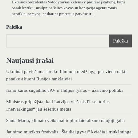
Ukrainos prezidentas Volodymyras Zelensky pasirašė įstatymą, kuris,
pasak kritikų, susilpnins šalies kovos su korupcija agentūromis
nepriklausomybę, paskatins protestus gatvėse ir…
Paieška
Paieška
Naujausi įrašai
Ukrainai paviešinus streiko filmuotą medžiagą, per vieną naktį
pataikė aštuoni Rusijos tanklaiviai
Irano karas sugadino JAV ir Indijos ryšius – užsienio politika
Ministras pripažįsta, kad Latvijos viešasis IT sektorius
„netvarkingas“ jau šešerius metus
Santa Marta, klimato veiksmai ir plurilateralizmo naujoji galia
Jaunimo muzikos festivalis „Šiauliai gyvai“ kviečia į triukšmingą