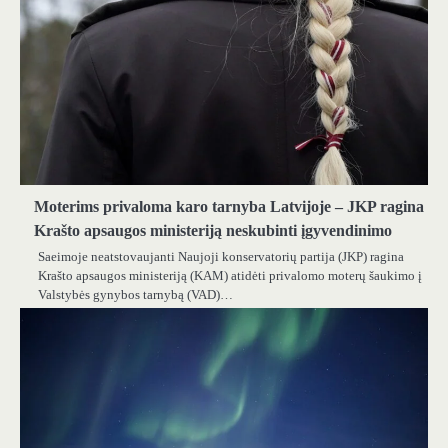
Moterims privaloma karo tarnyba Latvijoje – JKP ragina
Krašto apsaugos ministeriją neskubinti įgyvendinimo
Saeimoje neatstovaujanti Naujoji konservatorių partija (JKP) ragina
Krašto apsaugos ministeriją (KAM) atidėti privalomo moterų šaukimo į
Valstybės gynybos tarnybą (VAD)…