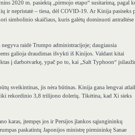
mins 2020 m. pasiektą „pirmojo etapo“ susitarimą, pagal k
ų ir nepristatė – tiesa, dėl COVID-19. Ar Kinija pasiseks p
nori simbolinio skaičiaus, kuris galėtų dominuoti antraštėse 
a negyva raidė Trumpo administracijoje; daugiausia
riems galioja draudimas išvykti iš Kinijos. Valdant kitai
auktas į darbotvarkę, ypač po to, kai „Salt Typhoon“ įsilauž
būtų sveikintinas, jis nėra būtinas. Kinija gana lengvai atlai
i rekordinio 3,8 trilijono dolerių. Tikėtina, kad Xi sieks
ano karas, įtempęs jos ir Persijos įlankos sąjungininkų
Trumpas paskatintų Japonijos ministrę pirmininkę Sanae