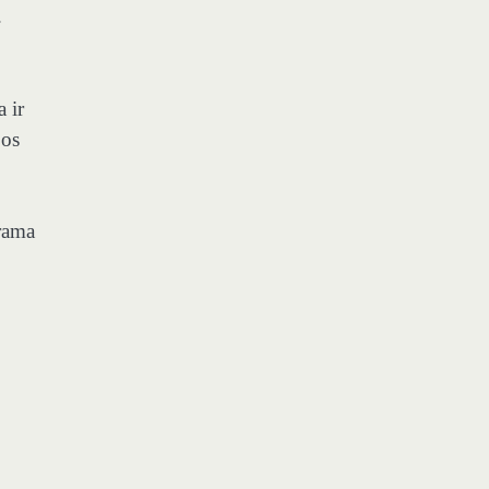
.
a ir
jos
arama