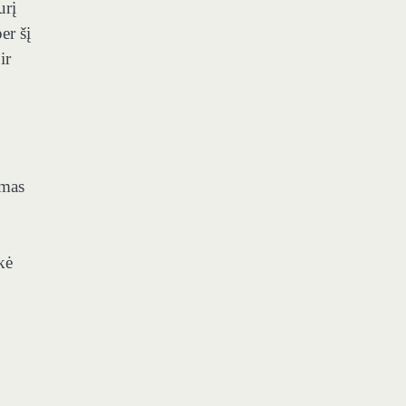
urį
er šį
ir
imas
kė