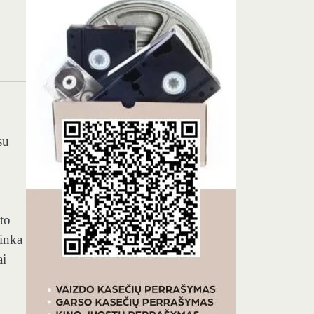
su
to
tinka
ai