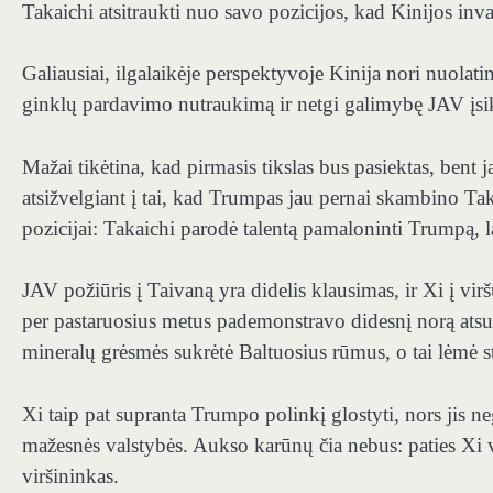
Takaichi atsitraukti nuo savo pozicijos, kad Kinijos inva
Galiausiai, ilgalaikėje perspektyvoje Kinija nori nuolati
ginklų pardavimo nutraukimą ir netgi galimybę JAV įsiki
Mažai tikėtina, kad pirmasis tikslas bus pasiektas, bent 
atsižvelgiant į tai, kad Trumpas jau pernai skambino Taka
pozicijai: Takaichi parodė talentą pamaloninti Trumpą, 
JAV požiūris į Taivaną yra didelis klausimas, ir Xi į vir
per pastaruosius metus pademonstravo didesnį norą atsukt
mineralų grėsmės sukrėtė Baltuosius rūmus, o tai lėmė 
Xi taip pat supranta Trumpo polinkį glostyti, nors jis neg
mažesnės valstybės. Aukso karūnų čia nebus: paties Xi v
viršininkas.