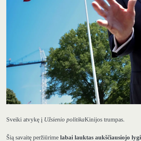
Sveiki atvykę į
Užsienio politika
Kinijos trumpas.
Šią savaitę peržiūrime
labai lauktas aukščiausiojo lyg