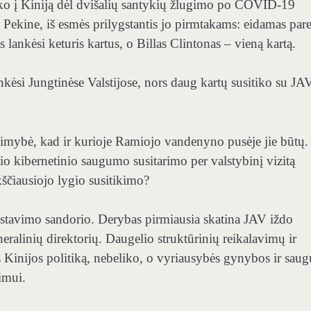
ko į Kiniją dėl dvišalių santykių žlugimo po COVID-19
 Pekine, iš esmės prilygstantis jo pirmtakams: eidamas par
lankėsi keturis kartus, o Billas Clintonas – vieną kartą.
nkėsi Jungtinėse Valstijose, nors daug kartų susitiko su JA
galimybė, kad ir kurioje Ramiojo vandenyno pusėje jie būtų.
o kibernetinio saugumo susitarimo per valstybinį vizitą
kščiausiojo lygio susitikimo?
estavimo sandorio. Derybas pirmiausia skatina JAV iždo
ralinių direktorių. Daugelio struktūrinių reikalavimų ir
s Kinijos politiką, nebeliko, o vyriausybės gynybos ir sa
kimui.