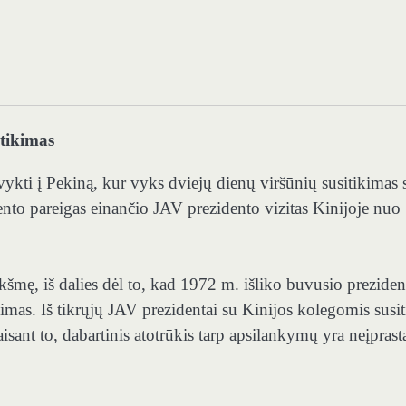
itikimas
ykti į Pekiną, kur vyks dviejų dienų viršūnių susitikimas 
ento pareigas einančio JAV prezidento vizitas Kinijoje nuo
kšmę, iš dalies dėl to, kad 1972 m. išliko buvusio preziden
mas. Iš tikrųjų JAV prezidentai su Kinijos kolegomis susi
isant to, dabartinis atotrūkis tarp apsilankymų yra neįprast