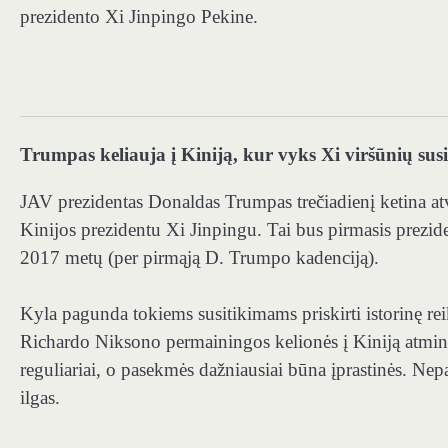
prezidento Xi Jinpingo Pekine.
Trumpas keliauja į Kiniją, kur vyks Xi viršūnių sus
JAV prezidentas Donaldas Trumpas trečiadienį ketina atv
Kinijos prezidentu Xi Jinpingu. Tai bus pirmasis prezid
2017 metų (per pirmąją D. Trumpo kadenciją).
Kyla pagunda tokiems susitikimams priskirti istorinę rei
Richardo Niksono permainingos kelionės į Kiniją atmini
reguliariai, o pasekmės dažniausiai būna įprastinės. Nepa
ilgas.