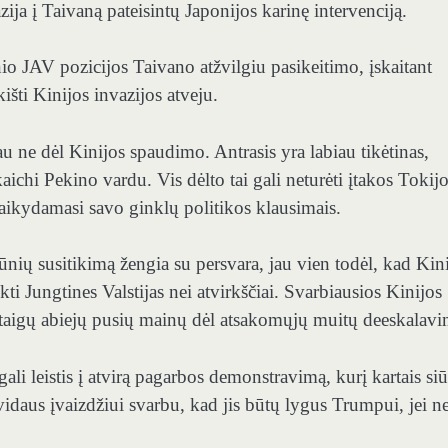
zija į Taivaną pateisintų Japonijos karinę intervenciją.
nio JAV pozicijos Taivano atžvilgiu pasikeitimo, įskaitant
šti Kinijos invazijos atveju.
jau ne dėl Kinijos spaudimo. Antrasis yra labiau tikėtinas,
ichi Pekino vardu. Vis dėlto tai gali neturėti įtakos Tokij
laikydamasi savo ginklų politikos klausimais.
šūnių susitikimą žengia su persvara, jau vien todėl, kad Kin
i Jungtines Valstijas nei atvirkščiai. Svarbiausios Kinijos
staigų abiejų pusių mainų dėl atsakomųjų muitų deeskalavi
ali leistis į atvirą pagarbos demonstravimą, kurį kartais si
idaus įvaizdžiui svarbu, kad jis būtų lygus Trumpui, jei ne