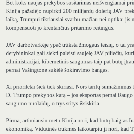
Bet koks naujas prekybos susitarimas neišvengiamai pri
Kinija pažadėjo nupirkti 200 milijardų dolerių JAV preki
laiką, Trumpui tikriausiai svarbu mažiau nei optika: jis 
kompensuoti jo krentančius pritarimo reitingus.
JAV darbotvarkėje ypač trūksta žmogaus teisių, o tai yr
derybininkai gali siekti paleisti saujelę JAV piliečių, ku
administracijai, kibernetinis saugumas taip pat būtų įtr
pernai Vašingtone sukėlė šokiravimo bangas.
Xi prioritetai šiek tiek skiriasi. Nors tarifų sumažinimas 
D. Trumpo prekybos karą – jos eksportas pernai išaugo ik
saugumo nuolaidų, o trys sritys išsiskiria.
Pirma, artimiausiu metu Kinija nori, kad būtų baigtas Ir
ekonomiką. Vidutinės trukmės laikotarpiu ji nori, kad 