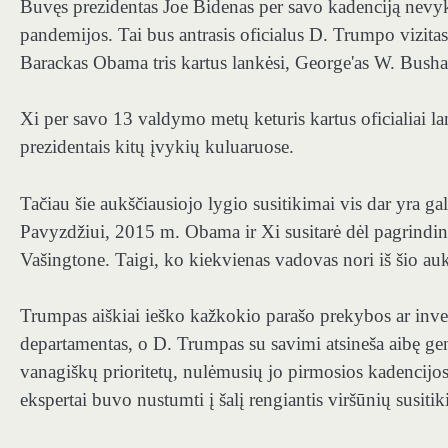
Buvęs prezidentas Joe Bidenas per savo kadenciją nevy
pandemijos. Tai bus antrasis oficialus D. Trumpo vizitas
Barackas Obama tris kartus lankėsi, George'as W. Bushas 
Xi per savo 13 valdymo metų keturis kartus oficialiai la
prezidentais kitų įvykių kuluaruose.
Tačiau šie aukščiausiojo lygio susitikimai vis dar yra 
Pavyzdžiui, 2015 m. Obama ir Xi susitarė dėl pagrindini
Vašingtone. Taigi, ko kiekvienas vadovas nori iš šio au
Trumpas aiškiai ieško kažkokio parašo prekybos ar inv
departamentas, o D. Trumpas su savimi atsineša aibę gene
vanagiškų prioritetų, nulėmusių jo pirmosios kadencijo
ekspertai buvo nustumti į šalį rengiantis viršūnių susiti