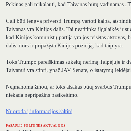
Pekinas gali reikalauti, kad Taivanas būtų vadinamas „T
Gali būti lengva priversti Trumpą vartoti kalbą, atspind
Taivanas yra Kinijos dalis. Tai neatitinka ilgalaikės ir s
kad Kinijos komunistų partija yra jos teisėtas atstovas, b
dalis, nors ir pripažįsta Kinijos poziciją, kad taip yra.
Toks Trumpo pareiškimas sukeltų nerimą Taipėjuje ir dv
Taivanui yra stipri, ypač JAV Senate, o įstatymų leidėjai
Neįmanoma žinoti, ar toks atsakas būtų svarbus Trumpui,
niekada nepripažins pasikeitimo.
Nuoroda į informacijos šaltinį
PASAULI0 POLITINĖS AKTUALIJOS