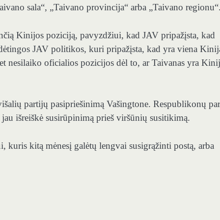
aivano sala“, „Taivano provincija“ arba „Taivano regionu“
inčią Kinijos poziciją, pavyzdžiui, kad JAV pripažįsta, kad
udėtingos JAV politikos, kuri pripažįsta, kad yra viena Kinij
et nesilaiko oficialios pozicijos dėl to, ar Taivanas yra Kini
išalių partijų pasipriešinimą Vašingtone. Respublikonų p
 jau išreiškė susirūpinimą prieš viršūnių susitikimą.
 kuris kitą mėnesį galėtų lengvai susigrąžinti postą, arba