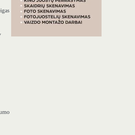
eigas
V
ugumo