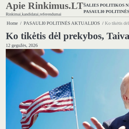
Apie Rinkimus.LT
Skip
ŠALIES POLITIKOS 
to
PASAULI0 POLITINĖ
Rinkimai,kandidatai,referendumai
content
Home
PASAULI0 POLITINĖS AKTUALIJOS
Ko tikėtis dė
Ko tikėtis dėl prekybos, Taiv
12 gegužės, 2026