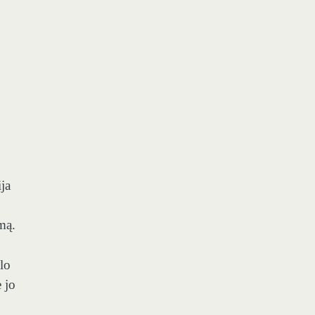
o
ija
mą.
ūlo
 jo