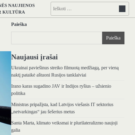
NĖS NAUJIENOS
Ieškoti:
IR KULTŪRA
Paieška
Paieška
Naujausi įrašai
Ukrainai paviešinus streiko filmuotą medžiagą, per vieną
naktį pataikė aštuoni Rusijos tanklaiviai
Irano karas sugadino JAV ir Indijos ryšius – užsienio
politika
Ministras pripažįsta, kad Latvijos viešasis IT sektorius
„netvarkingas“ jau šešerius metus
Santa Marta, klimato veiksmai ir plurilateralizmo naujoji
galia