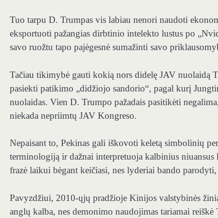
Tuo tarpu D. Trumpas vis labiau nenori naudoti ekonomin
eksportuoti pažangias dirbtinio intelekto lustus po „Nv
savo ruožtu tapo pajėgesnė sumažinti savo priklausomy
Tačiau tikimybė gauti kokią nors didelę JAV nuolaidą 
pasiekti patikimo „didžiojo sandorio“, pagal kurį Jungti
nuolaidas. Vien D. Trumpo pažadais pasitikėti negalima,
niekada nepriimtų JAV Kongreso.
Nepaisant to, Pekinas gali iškovoti keletą simbolinių p
terminologiją ir dažnai interpretuoja kalbinius niuansus
frazė laikui bėgant keičiasi, nes lyderiai bando parodyti, 
Pavyzdžiui, 2010-ųjų pradžioje Kinijos valstybinės žini
anglų kalba, nes demonimo naudojimas tariamai reiškė 