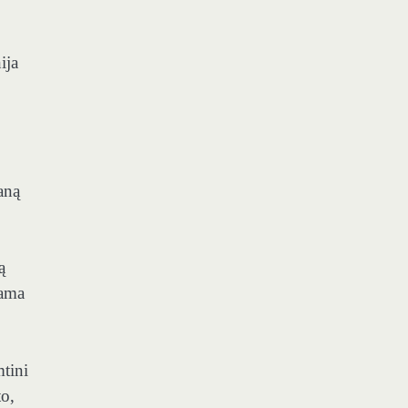
ija
aną
ą
jama
mtini
o,