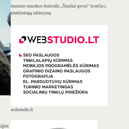
Jaunimo muzikos festivalis „Šiauliai gyvai“ kviečia į
triukšmingą uždarymą
webstudio.lt
ijos