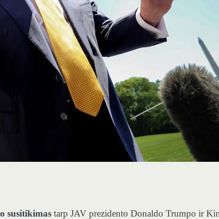
io susitikimas
tarp JAV prezidento Donaldo Trumpo ir Kin