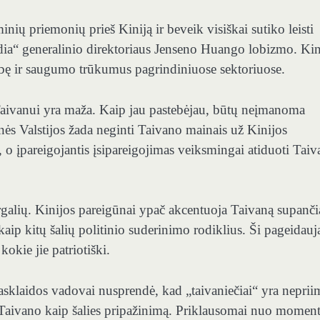
ių priemonių prieš Kiniją ir beveik visiškai sutiko leisti
idia“ generalinio direktoriaus Jenseno Huango lobizmo. Kin
bę ir saugumo trūkumus pagrindiniuose sektoriuose.
Taivanui yra maža. Kaip jau pastebėjau, būtų neįmanoma
nės Valstijos žada neginti Taivano mainais už Kinijos
 o įpareigojantis įsipareigojimas veiksmingai atiduoti Taiv
ergalių. Kinijos pareigūnai ypač akcentuoja Taivaną supanči
 kaip kitų šalių politinio suderinimo rodiklius. Ši pageidau
kokie jie patriotiški.
asklaidos vadovai nusprendė, kad „taivaniečiai“ yra neprii
Taivano kaip šalies pripažinimą. Priklausomai nuo moment