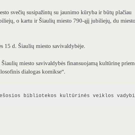
iesto svečių susipažintų su jaunimo kūryba ir būtų plačiau
iejų, o kartu ir Šiaulių miesto 790-ąjį jubiliejų, du miest
s 15 d. Šiaulių miesto savivaldybėje.
 Šiaulių miesto savivaldybės finansuojamą kultūrinę prie
filosofinis dialogas komikse“.
ešosios bibliotekos kultūrinės veiklos vadybi