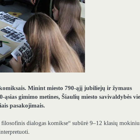
 komiksais. Minint miesto 790-ąjį jubiliejų ir žymaus
40-ąsias gimimo metines, Šiaulių miesto savivaldybės vie
iais pasakojimais.
: filosofinis dialogas komikse“ subūrė 9–12 klasių mokinius
interpretuoti.