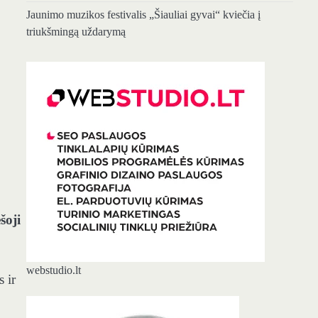
Jaunimo muzikos festivalis „Šiauliai gyvai“ kviečia į
triukšmingą uždarymą
šoji
webstudio.lt
 ir