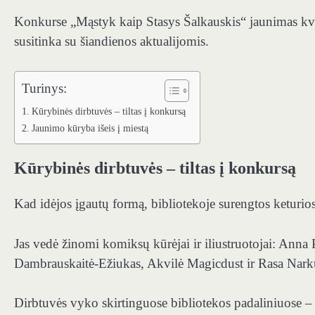
Konkurse „Mąstyk kaip Stasys Šalkauskis“ jaunimas kvie
susitinka su šiandienos aktualijomis.
Turinys:
Kūrybinės dirbtuvės – tiltas į konkursą
Jaunimo kūryba išeis į miestą
Kūrybinės dirbtuvės – tiltas į konkursą
Kad idėjos įgautų formą, bibliotekoje surengtos keturi
Jas vedė žinomi komiksų kūrėjai ir iliustruotojai: Anna
Dambrauskaitė-Ežiukas, Akvilė Magicdust ir Rasa Nark
Dirbtuvės vyko skirtinguose bibliotekos padaliniuose – „A