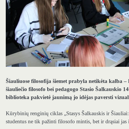
Šiauliuose filosofija šiemet prabyla netikėta kalba –
šiauliečio filosofo bei pedagogo Stasio Šalkauskio 1
biblioteka pakvietė jaunimą jo idėjas paversti vizual
Kūrybinių renginių ciklas „Stasys Šalkauskis ir Šiauliai
studentus ne tik pažinti filosofo mintis, bet ir drąsiai jas 