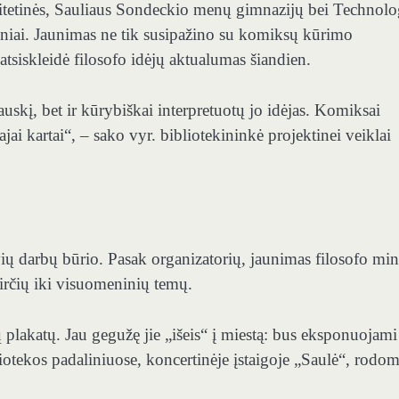
rsitetinės, Sauliaus Sondeckio menų gimnazijų bei Technolo
iai. Jaunimas ne tik susipažino su komiksų kūrimo
e atsiskleidė filosofo idėjų aktualumas šiandien.
auskį, bet ir kūrybiškai interpretuotų jo idėjas. Komiksai
najai kartai“, – sako vyr. bibliotekininkė projektinei veiklai
vių darbų būrio. Pasak organizatorių, jaunimas filosofo min
tirčių iki visuomeninių temų.
 plakatų. Jau gegužę jie „išeis“ į miestą: bus eksponuojami
liotekos padaliniuose, koncertinėje įstaigoje „Saulė“, rodom