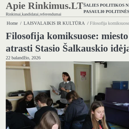
Apie Rinkimus.LT
Skip
ŠALIES POLITIKOS 
to
PASAULI0 POLITINĖ
Rinkimai,kandidatai,referendumai
content
Home
LAISVALAIKIS IR KULTŪRA
Filosofija komiksuose
Filosofija komiksuose: miesto
atrasti Stasio Šalkauskio idėj
22 balandžio, 2026