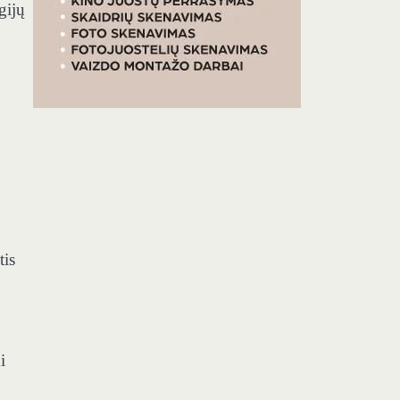
gijų
tis
i