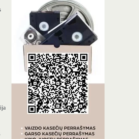
s
ija
s