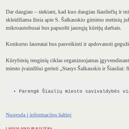
Dar daugiau – siekiant, kad kuo daugiau šiauliečių ir m
skleidžiama žinia apie S. Šalkauskio gimimo metinių jubil
mikroautobusai bus papuošti jaunųjų kūrėjų darbais.
Konkurso laureatai bus pasveikinti ir apdovanoti gegužė
Kūrybinių renginių ciklas organizuojamas įgyvendinant
miesto įvaizdžiui gerinti „Stasys Šalkauskis ir Šiauliai: 
• Parengė Šiaulių miesto savivaldybės vi
Nuoroda į informacijos šaltinį
LAISVALAIKIS IR KULTŪRA