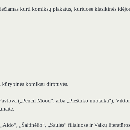
čiamas kurti komiksų plakatus, kuriuose klasikinės idėjo
os kūrybinės komiksų dirbtuvės.
 Pavlova („Pencil Mood“, arba „Pieštuko nuotaika“), Viktor
ūnaitė.
ido“, „Šaltinėlio“, „Saulės“ filialuose ir Vaikų literatūro