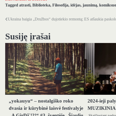
Tagged
atrasti
,
Biblioteka
,
Filosofija
,
idėjas
,
jaunimą
,
komiksuo
Ukraina baigia „Družbos“ dujotiekio remontą; ES atšaukia pasko
Navigacija
tarp
Susiję įrašai
įrašų
„yokauyu“ – nostalgiško roko
2024-ieji paly
dvasia ir kūrybinė laisvė festivalyje
MUZIKINI
„A GirDž`!?!“ #3, šventėje „Šiaulių
Skaičiuojant pasku