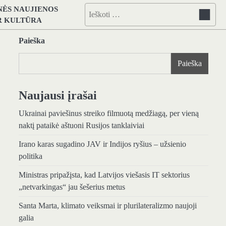
NĖS NAUJIENOS
Ieškoti:
IR KULTŪRA
Paieška
Paieška
Naujausi įrašai
Ukrainai paviešinus streiko filmuotą medžiagą, per vieną
naktį pataikė aštuoni Rusijos tanklaiviai
Irano karas sugadino JAV ir Indijos ryšius – užsienio
politika
Ministras pripažįsta, kad Latvijos viešasis IT sektorius
„netvarkingas“ jau šešerius metus
Santa Marta, klimato veiksmai ir plurilateralizmo naujoji
galia