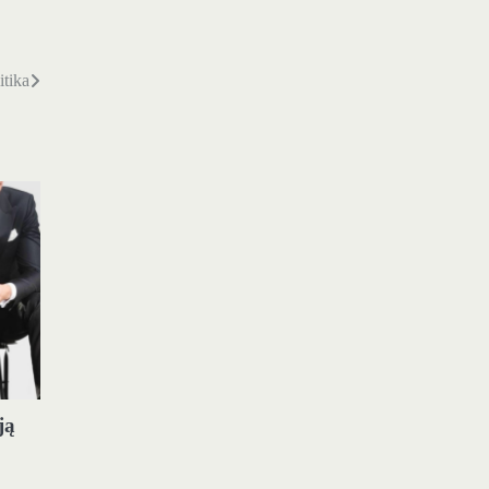
itika
ją