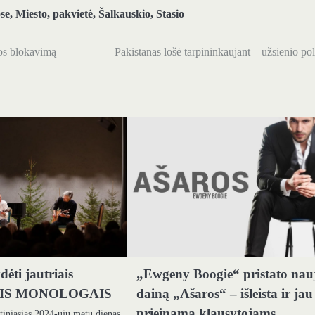
se
,
Miesto
,
pakvietė
,
Šalkauskio
,
Stasio
los blokavimą
Pakistanas lošė tarpininkaujant – užsienio pol
dėti jautriais
„Ewgeny Boogie“ pristato nau
AIS MONOLOGAIS
dainą „Ašaros“ – išleista ir jau
prieinama klausytojams
tiniąsias 2024-ųjų metų dienas,