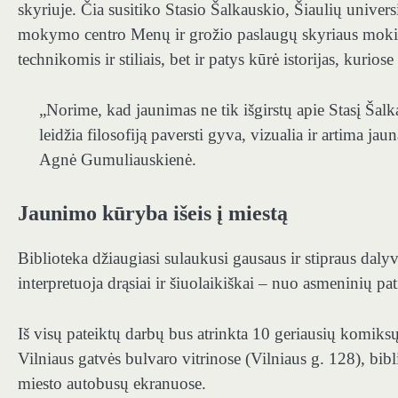
skyriuje. Čia susitiko Stasio Šalkauskio, Šiaulių unive
mokymo centro Menų ir grožio paslaugų skyriaus mokin
technikomis ir stiliais, bet ir patys kūrė istorijas, kurios
„Norime, kad jaunimas ne tik išgirstų apie Stasį Šalk
leidžia filosofiją paversti gyva, vizualia ir artima jau
Agnė Gumuliauskienė.
Jaunimo kūryba išeis į miestą
Biblioteka džiaugiasi sulaukusi gausaus ir stipraus daly
interpretuoja drąsiai ir šiuolaikiškai – nuo asmeninių pa
Iš visų pateiktų darbų bus atrinkta 10 geriausių komiksų
Vilniaus gatvės bulvaro vitrinose (Vilniaus g. 128), bib
miesto autobusų ekranuose.