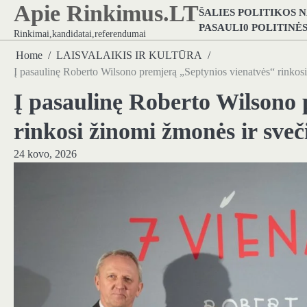
Apie Rinkimus.LT
Skip
ŠALIES POLITIKOS 
to
PASAULI0 POLITINĖ
Rinkimai,kandidatai,referendumai
content
Home
LAISVALAIKIS IR KULTŪRA
Į pasaulinę Roberto Wilsono premjerą „Septynios vienatvės“ rinkosi 
Į pasaulinę Roberto Wilsono 
rinkosi žinomi žmonės ir sveči
24 kovo, 2026