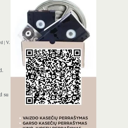
d | V.
d.
d su