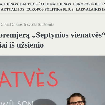
NAUJIENOS
BALTIJOS ŠALIŲ NAUJIENOS
EUROPOS POLITI
S AKTUALIJOS
EUROPOS POLITIKA PLIUS
LAISVALAIKIS 
žinomi žmonės ir svečiai iš užsienio
premjerą „Septynios vienatvės
ai iš užsienio