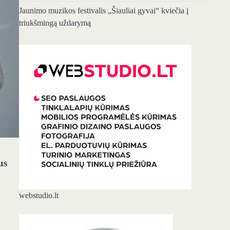
Jaunimo muzikos festivalis „Šiauliai gyvai“ kviečia į
triukšmingą uždarymą
us
webstudio.lt