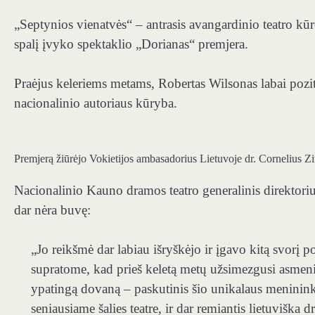
„Septynios vienatvės“ – antrasis avangardinio teatro k
spalį įvyko spektaklio „Dorianas“ premjera.
Praėjus keleriems metams, Robertas Wilsonas labai pozit
nacionalinio autoriaus kūryba.
Premjerą žiūrėjo Vokietijos ambasadorius Lietuvoje dr. Cornelius
Nacionalinio Kauno dramos teatro generalinis direktorius
dar nėra buvę:
„Jo reikšmė dar labiau išryškėjo ir įgavo kitą svor
supratome, kad prieš keletą metų užsimezgusi asmenin
ypatingą dovaną – paskutinis šio unikalaus meninin
seniausiame šalies teatre, ir dar remiantis lietuviška