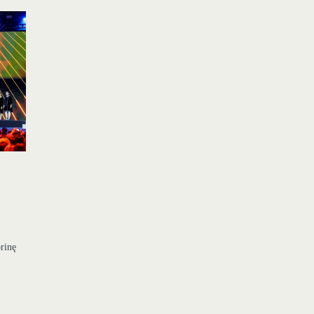
orinę
s