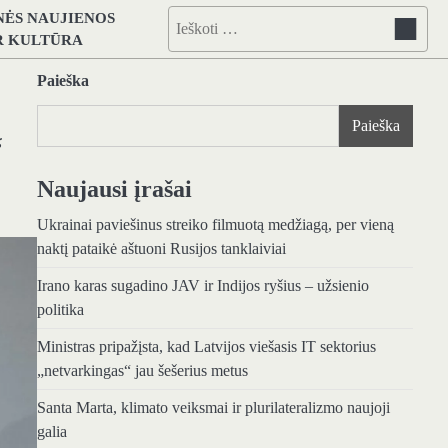
NĖS NAUJIENOS
Ieškoti:
IR KULTŪRA
Paieška
Paieška
“
Naujausi įrašai
Ukrainai paviešinus streiko filmuotą medžiagą, per vieną
naktį pataikė aštuoni Rusijos tanklaiviai
Irano karas sugadino JAV ir Indijos ryšius – užsienio
politika
Ministras pripažįsta, kad Latvijos viešasis IT sektorius
„netvarkingas“ jau šešerius metus
Santa Marta, klimato veiksmai ir plurilateralizmo naujoji
galia