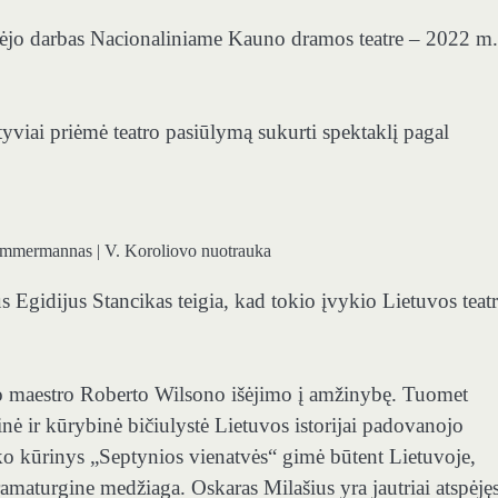
ūrėjo darbas Nacionaliniame Kauno dramos teatre – 2022 m.
yviai priėmė teatro pasiūlymą sukurti spektaklį pagal
 Zimmermannas | V. Koroliovo nuotrauka
 Egidijus Stancikas teigia, kad tokio įvykio Lietuvos teat
į po maestro Roberto Wilsono išėjimo į amžinybę. Tuomet
ė ir kūrybinė bičiulystė Lietuvos istorijai padovanojo
ko kūrinys „Septynios vienatvės“ gimė būtent Lietuvoje,
 dramaturgine medžiaga. Oskaras Milašius yra jautriai atspėję