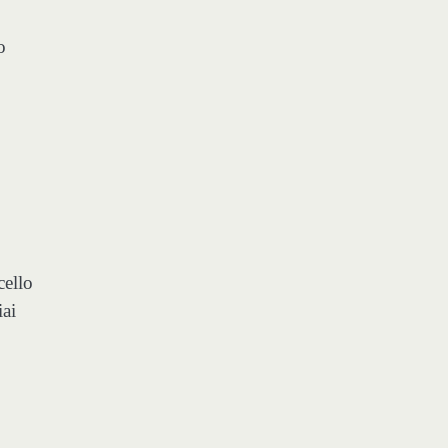
o
cello
iai