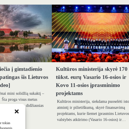
ečia į gimtadienio
Kultūros ministerija skyrė 170
patingas šis Lietuvos
tūkst. eurų Vasario 16-osios ir
ideo]
Kovo 11-osios įprasminimo
projektams
ėnai mini solidžią sukaktį –
. Šia proga visus metus
Kultūros ministerija, siekdama puoselėti ist
rūs renginiai, o didžiausias
atmintį ir pilietiškumą, skyrė finansavimą
projektams, kurie šiemet įprasmins Lietuvo
valstybės atkūrimo (Vasario 16-osios) ir…
me tokias
 duomenis,