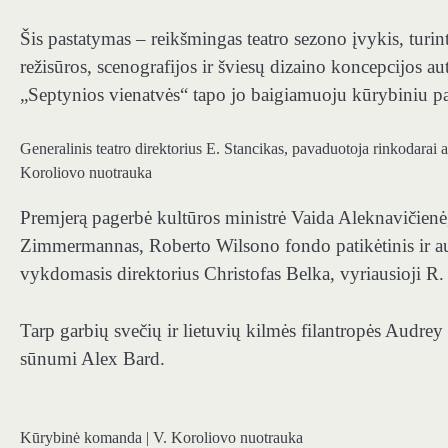
Šis pastatymas – reikšmingas teatro sezono įvykis, turin
režisūros, scenografijos ir šviesų dizaino koncepcijos 
„Septynios vienatvės“ tapo jo baigiamuoju kūrybiniu p
Generalinis teatro direktorius E. Stancikas, pavaduotoja rinkodarai
Koroliovo nuotrauka
Premjerą pagerbė kultūros ministrė Vaida Aleknavičienė
Zimmermannas, Roberto Wilsono fondo patikėtinis ir a
vykdomasis direktorius Christofas Belka, vyriausioji R
Tarp garbių svečių ir lietuvių kilmės filantropės Audrey
sūnumi Alex Bard.
Kūrybinė komanda | V. Koroliovo nuotrauka