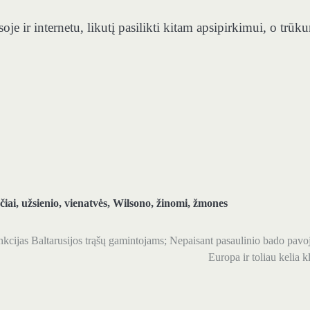
oje ir internetu, likutį pasilikti kitam apsipirkimui, o trūk
čiai
,
užsienio
,
vienatvės
,
Wilsono
,
žinomi
,
žmones
kcijas Baltarusijos trąšų gamintojams; Nepaisant pasaulinio bado pavo
Europa ir toliau kelia kl