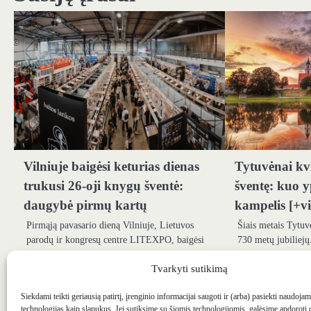
Vilniuje baigėsi keturias dienas
Tytuvėnai kvi
trukusi 26-oji knygų šventė:
šventę: kuo y
daugybė pirmų kartų
kampelis [+v
Pirmąją pavasario dieną Vilniuje, Lietuvos
Šiais metais Tytuv
parodų ir kongresų centre LITEXPO, baigėsi
730 metų jubiliejų
žodžio ir žmogaus santykio bei dialogo ieškojusi
organizuojami įvai
26-oji tarptautinė…
jų…
Tvarkyti sutikimą
Siekdami teikti geriausią patirtį, įrenginio informacijai saugoti ir (arba) pasiekti naudoja
technologijas kaip slapukus. Jei sutiksime su šiomis technologijomis, galėsime apdoroti