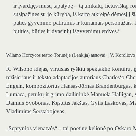
ir įvardijęs mūsų tapatybę – tą unikalų, lietuvišką, r
susipažinęs su jo kūryba, iš karto atkreipė dėmesį į ši
paties gyvenimo patirtimis ir kuriamais personažais. J
buities, būties ir dvasinių išgyvenimų erdves.“
Wilamo Horzycos teatro Torunėje (Lenkija) atstovai. | V. Koroliovo
R. Wilsono idėjas, virtusias ryškiu spektaklio kontūru
režisieriaus ir teksto adaptacijos autoriaus Charles‘o C
Engeln, kompozitorius Hansas-Jörnas Brandenburgas, ko
Lumaca, perukų ir grimo dailininkė Manuela Halligan, va
Dainius Svobonas, Kęstutis Jakštas, Gytis Laskovas, M
Vladimiras Šerstabojevas.
„Septynios vienatvės“ – tai poetinė kelionė po Oskaro M