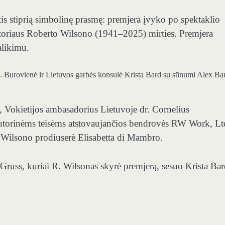
tis stiprią simbolinę prasmę: premjera įvyko po spektaklio
autoriaus Roberto Wilsono (1941–2025) mirties. Premjera
alikimu.
 a. Burovienė ir Lietuvos garbės konsulė Krista Bard su sūnumi Alex Bar
, Vokietijos ambasadorius Lietuvoje dr. Cornelius
utorinėms teisėms atstovaujančios bendrovės RW Work, Lt
. Wilsono prodiuserė Elisabetta di Mambro.
 Gruss, kuriai R. Wilsonas skyrė premjerą, sesuo Krista Bar