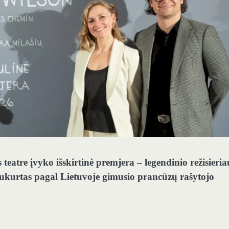
atre įvyko išskirtinė premjera – legendinio režisieria
sukurtas pagal Lietuvoje gimusio prancūzų rašytojo