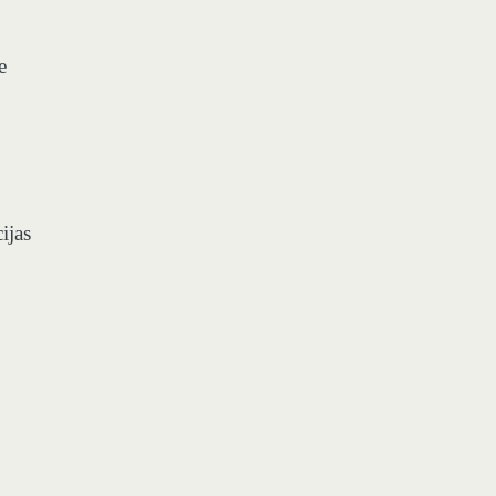
e
ijas