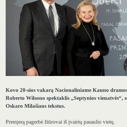
Kovo 20-sios vakarą Nacionaliniame Kauno dramos te
Roberto Wilsono spektaklis „Septynios vienatvės“, 
Oskaro Milašiaus tekstus.
Premjerą pagerbė žiūrovai iš įvairių pasaulio vietų.