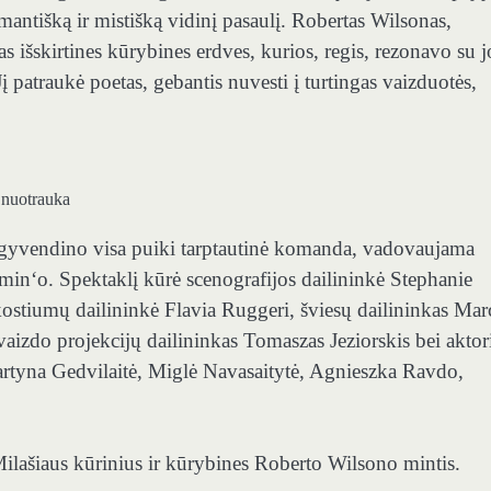
omantišką ir mistišką vidinį pasaulį. Robertas Wilsonas,
as išskirtines kūrybines erdves, kurios, regis, rezonavo su j
į patraukė poetas, gebantis nuvesti į turtingas vaizduotės,
 nuotrauka
, įgyvendino visa puiki tarptautinė komanda, vadovaujama
hemin‘o. Spektaklį kūrė scenografijos dailininkė Stephanie
stiumų dailininkė Flavia Ruggeri, šviesų dailininkas Mar
izdo projekcijų dailininkas Tomaszas Jeziorskis bei aktor
artyna Gedvilaitė, Miglė Navasaitytė, Agnieszka Ravdo,
ilašiaus kūrinius ir kūrybines Roberto Wilsono mintis.