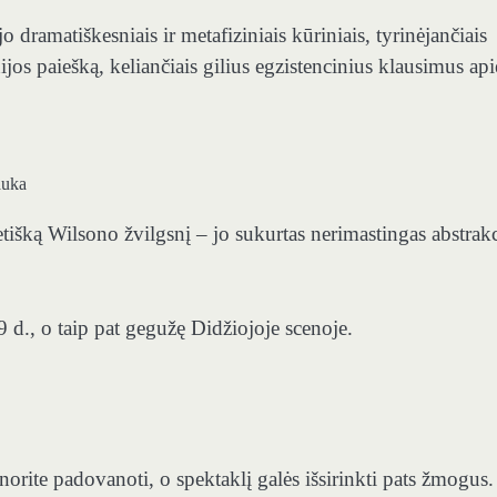
o dramatiškesniais ir metafiziniais kūriniais, tyrinėjančiais
ijos paiešką, keliančiais gilius egzistencinius klausimus api
auka
etišką Wilsono žvilgsnį – jo sukurtas nerimastingas abstrakc
 d., o taip pat gegužę Didžiojoje scenoje.
orite padovanoti, o spektaklį galės išsirinkti pats žmogus.