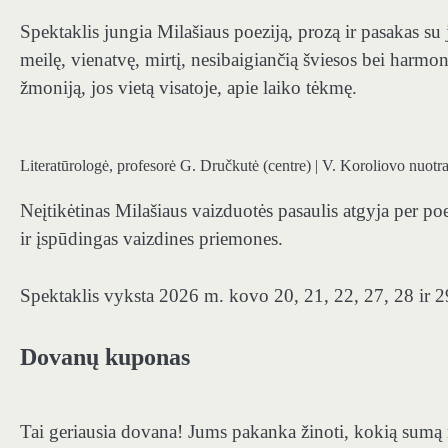
Spektaklis jungia Milašiaus poeziją, prozą ir pasakas su j
meilę, vienatvę, mirtį, nesibaigiančią šviesos bei harmon
žmoniją, jos vietą visatoje, apie laiko tėkmę.
Literatūrologė, profesorė G. Dručkutė (centre) | V. Koroliovo nuotr
Neįtikėtinas Milašiaus vaizduotės pasaulis atgyja per po
ir įspūdingas vaizdines priemones.
Spektaklis vyksta 2026 m. kovo 20, 21, 22, 27, 28 ir 29
Dovanų kuponas
Tai geriausia dovana! Jums pakanka žinoti, kokią sumą n