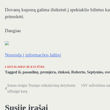
Dovanų kuponą galima išsikeisti į spektaklio bilietus kas
primokėti.
Daugiau
Nuoroda į informacijos šaltinį
LAISVALAIKIS IR KULTŪRA
Tagged
iš
,
pasaulinę
,
premjera
,
rinkosi
,
Roberto
,
Septynios
,
sve
Iranas neigia Trumpo reikalavimą deryboms
JAV sušvelnina san
Navigacija
užbaigti karą
tarp
įrašų
Susiję įrašai