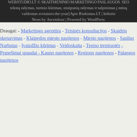
WEBSTUDIO.LT
© SKAITMENINIO MARKETINGO PASLAUGOS. SEO
tekstų rašymas, turinio kūrimas, straipsnių rašymas ir talpinimas į mūsų
valdomas svetaines.the-year]
Apie Rinkimus.LT
| Infinite
News by
Ascendoor
| Powered by
WordPress
.
Draugai: -
Marketingo agentūra
-
Teisinės konsultacijos
-
Skaidrių
skenavimas
-
Klaipedos miesto naujienos
-
Miesto naujienos
-
Saulius
Narbutas
-
Įvaizdžio kūrimas
-
Veidoskaita
-
Teniso treniruotės
-
Pranešimai spaudai -
Kauno naujienos
-
Regionų naujienos
-
Palangos
naujienos