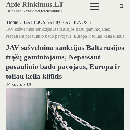
Apie Rinkimus.LT
Skip
to
Rinkimai,kandidatai,referendumai
content
Home
BALTIJOS ŠALIŲ NAUJIENOS
JAV sušvelnina sankcijas Baltarusijos trąšų gamintojams;
Nepaisant pasaulinio bado pavojaus, Europa ir toliau kelia kliūtis
JAV sušvelnina sankcijas Baltarusijos
trąšų gamintojams; Nepaisant
pasaulinio bado pavojaus, Europa ir
toliau kelia kliūtis
24 kovo, 2026