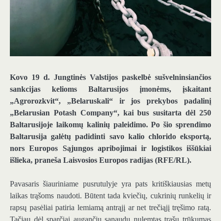
Kovo 19 d. Jungtinės Valstijos paskelbė sušvelninsiančios
sankcijas kelioms Baltarusijos įmonėms, įskaitant
„Agrorozkvit“, „Belaruskali“ ir jos prekybos padalinį
„Belarusian Potash Company“, kai bus susitarta dėl 250
Baltarusijoje laikomų kalinių paleidimo. Po šio sprendimo
Baltarusija galėtų padidinti savo kalio chlorido eksportą,
nors Europos Sąjungos apribojimai ir logistikos iššūkiai
išlieka, praneša Laisvosios Europos radijas (RFE/RL).
Pavasaris šiauriniame pusrutulyje yra pats kritiškiausias metų
laikas trąšoms naudoti. Būtent tada kviečių, cukrinių runkelių ir
rapsų pasėliai patiria lemiamą antrąjį ar net trečiąjį tręšimo ratą.
Tačiau dėl sparčiai augančių sąnaudų nulemtas trąšų trūkumas