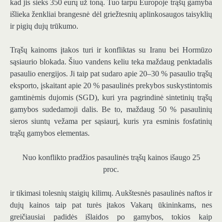
kad jis sieks 350 eurų už toną. Tuo tarpu Europoje trąšų gamyba
išlieka ženkliai brangesnė dėl griežtesnių aplinkosaugos taisyklių
ir pigių dujų trūkumo.
Trąšų kainoms įtakos turi ir konfliktas su Iranu bei Hormūzo
sąsiaurio blokada. Šiuo vandens keliu teka maždaug penktadalis
pasaulio energijos. Ji taip pat sudaro apie 20–30 % pasaulio trąšų
eksporto, įskaitant apie 20 % pasaulinės prekybos suskystintomis
gamtinėmis dujomis (SGD), kuri yra pagrindinė sintetinių trąšų
gamybos sudedamoji dalis. Be to, maždaug 50 % pasaulinių
sieros siuntų vežama per sąsiaurį, kuris yra esminis fosfatinių
trąšų gamybos elementas.
Nuo konflikto pradžios pasaulinės trąšų kainos išaugo 25
proc.
ir tikimasi tolesnių staigių kilimų. Aukštesnės pasaulinės naftos ir
dujų kainos taip pat turės įtakos Vakarų ūkininkams, nes
greičiausiai padidės išlaidos po gamybos, tokios kaip