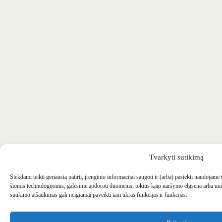
Tvarkyti sutikimą
Siekdami teikti geriausią patirtį, įrenginio informacijai saugoti ir (arba) pasiekti naudojame
šiomis technologijomis, galėsime apdoroti duomenis, tokius kaip naršymo elgsena arba uni
sutikimo atšaukimas gali neigiamai paveikti tam tikras funkcijas ir funkcijas.