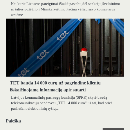
Kai kurie Lietuvos pareigūnai išsakė pastabų dėl sankcijų švelninimo
ar šalies požiūrio į Minską keitimo, tačiau vėliau savo komentarus
atsiėmė.…
TET bauda 14 000 eurų už pagrindinę klientų
išskaičiuojamą informaciją apie sutartį
Latvijos komunalinių paslaugų komisija (SPRK) skyrė baudą
telekomunikacijų bendrovei „TET 14 000 euro“ už tai, kad prieš
pasirašant elektroninių ryšių…
Paieška