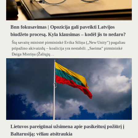
Bnn fokusavimas | Opozicija gali paveikti Latvijos
biudžeto procesą. Kyla klausimas – kodėl jis to nedaro?
Šią savaitę ministrė pirmininkė Evika Siliņa („New Unity“) pagaliau
pripažino akivaizdų – koalicija yra nestabili. „Saeima“ pirmininkė
Daiga Mieriņa (Žaliųjų…
Lietuvos pareigūnai užsimena apie pasikeitusį požiūrį į
Baltarusiją; vėliau atsitraukia