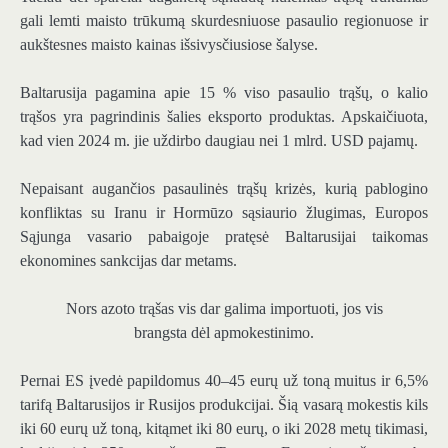
gali lemti maisto trūkumą skurdesniuose pasaulio regionuose ir
aukštesnes maisto kainas išsivysčiusiose šalyse.
Baltarusija pagamina apie 15 % viso pasaulio trąšų, o kalio
trąšos yra pagrindinis šalies eksporto produktas. Apskaičiuota,
kad vien 2024 m. jie uždirbo daugiau nei 1 mlrd. USD pajamų.
Nepaisant augančios pasaulinės trąšų krizės, kurią pablogino
konfliktas su Iranu ir Hormūzo sąsiaurio žlugimas, Europos
Sąjunga vasario pabaigoje pratęsė Baltarusijai taikomas
ekonomines sankcijas dar metams.
Nors azoto trąšas vis dar galima importuoti, jos vis
brangsta dėl apmokestinimo.
Pernai ES įvedė papildomus 40–45 eurų už toną muitus ir 6,5%
tarifą Baltarusijos ir Rusijos produkcijai. Šią vasarą mokestis kils
iki 60 eurų už toną, kitąmet iki 80 eurų, o iki 2028 metų tikimasi,