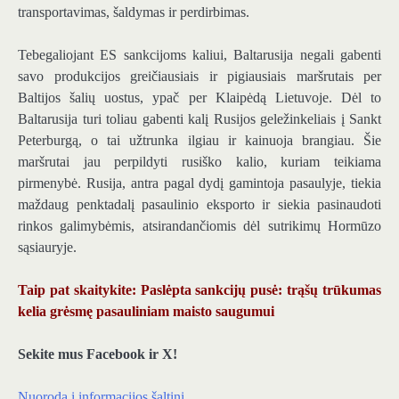
transportavimas, šaldymas ir perdirbimas.
Tebegaliojant ES sankcijoms kaliui, Baltarusija negali gabenti
savo produkcijos greičiausiais ir pigiausiais maršrutais per
Baltijos šalių uostus, ypač per Klaipėdą Lietuvoje. Dėl to
Baltarusija turi toliau gabenti kalį Rusijos geležinkeliais į Sankt
Peterburgą, o tai užtrunka ilgiau ir kainuoja brangiau. Šie
maršrutai jau perpildyti rusiško kalio, kuriam teikiama
pirmenybė. Rusija, antra pagal dydį gamintoja pasaulyje, tiekia
maždaug penktadalį pasaulinio eksporto ir siekia pasinaudoti
rinkos galimybėmis, atsirandančiomis dėl sutrikimų Hormūzo
sąsiauryje.
Taip pat skaitykite: Paslėpta sankcijų pusė: trąšų trūkumas
kelia grėsmę pasauliniam maisto saugumui
Sekite mus Facebook ir X!
Nuoroda į informacijos šaltinį