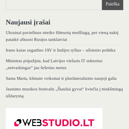
Paieška
Naujausi įrašai
Ukrainai paviešinus streiko filmuotą medžiagą, per vieną naktį
pataikė aštuoni Rusijos tanklaiviai
Irano karas sugadino JAV ir Indijos ryšius – užsienio politika
Ministras pripažįsta, kad Latvijos viešasis IT sektorius
„netvarkingas“ jau šešerius metus
Santa Marta, klimato veiksmai ir plurilateralizmo naujoji galia
Jaunimo muzikos festivalis „Šiauliai gyvai“ kviečia į triukšmingą
uždarymą