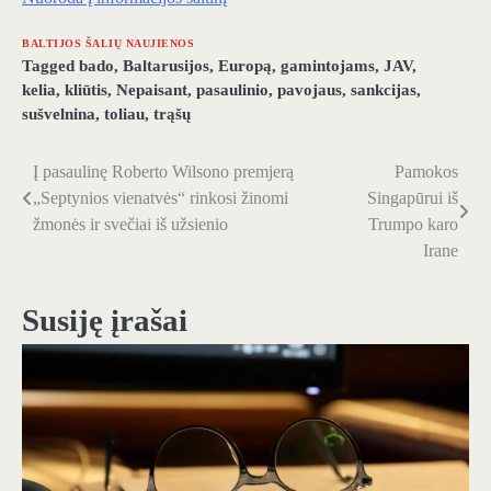
BALTIJOS ŠALIŲ NAUJIENOS
Tagged
bado
,
Baltarusijos
,
Europą
,
gamintojams
,
JAV
,
kelia
,
kliūtis
,
Nepaisant
,
pasaulinio
,
pavojaus
,
sankcijas
,
sušvelnina
,
toliau
,
trąšų
Į pasaulinę Roberto Wilsono premjerą
Pamokos
Navigacija
„Septynios vienatvės“ rinkosi žinomi
Singapūrui iš
tarp
žmonės ir svečiai iš užsienio
Trumpo karo
Irane
įrašų
Susiję įrašai