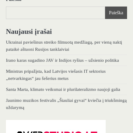
Paieška
Naujausi įrašai
Ukrainai paviešinus streiko filmuotą medžiagą, per vieną naktį
pataikė aštuoni Rusijos tanklaiviai
Irano karas sugadino JAV ir Indijos ryšius – užsienio politika
Ministras pripažįsta, kad Latvijos viešasis IT sektorius
„netvarkingas“ jau šešerius metus
Santa Marta, klimato veiksmai ir plurilateralizmo naujoji galia
Jaunimo muzikos festivalis „Šiauliai gyvai“ kviečia į triukšmingą
uždarymą