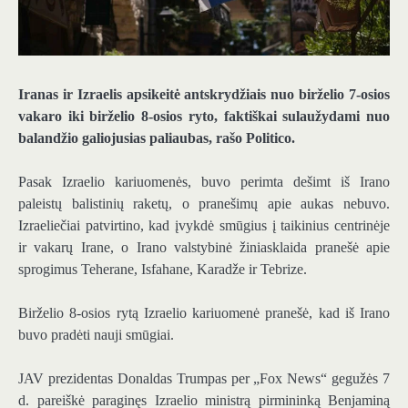
Iranas ir Izraelis apsikeitė antskrydžiais nuo birželio 7-osios
vakaro iki birželio 8-osios ryto, faktiškai sulaužydami nuo
balandžio galiojusias paliaubas, rašo Politico.
Pasak Izraelio kariuomenės, buvo perimta dešimt iš Irano
paleistų balistinių raketų, o pranešimų apie aukas nebuvo.
Izraeliečiai patvirtino, kad įvykdė smūgius į taikinius centrinėje
ir vakarų Irane, o Irano valstybinė žiniasklaida pranešė apie
sprogimus Teherane, Isfahane, Karadže ir Tebrize.
Birželio 8-osios rytą Izraelio kariuomenė pranešė, kad iš Irano
buvo pradėti nauji smūgiai.
JAV prezidentas Donaldas Trumpas per „Fox News“ gegužės 7
d. pareiškė paraginęs Izraelio ministrą pirmininką Benjaminą