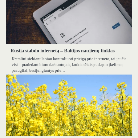
Rusija stabdo internetą – Baltijos naujienų tinklas
Kremliui siekiant labiau kontroliuoti prieigą prie interneto, tai jaučia
visi – pradedant biuro darbuotojais, laukiančiais puslapio įkėlimo;
paaugliai, besijungiantys prie…