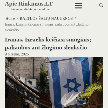
Apie Rinkimus.LT
Skip
to
Rinkimai,kandidatai,referendumai
content
Home
BALTIJOS ŠALIŲ NAUJIENOS
Iranas, Izraelis keičiasi smūgiais; paliaubos ant žlugimo
slenksčio
Iranas, Izraelis keičiasi smūgiais;
paliaubos ant žlugimo slenksčio
9 birželio, 2026