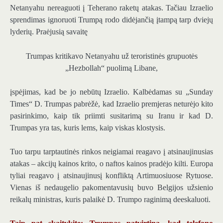
Netanyahu nereaguoti į Teherano raketų atakas. Tačiau Izraelio
sprendimas ignoruoti Trumpą rodo didėjančią įtampą tarp dviejų
lyderių. Praėjusią savaitę
Trumpas kritikavo Netanyahu už teroristinės grupuotės
„Hezbollah“ puolimą Libane,
įspėjimas, kad be jo nebūtų Izraelio. Kalbėdamas su „Sunday
Times“ D. Trumpas pabrėžė, kad Izraelio premjeras neturėjo kito
pasirinkimo, kaip tik priimti susitarimą su Iranu ir kad D.
Trumpas yra tas, kuris lems, kaip viskas klostysis.
Tuo tarpu tarptautinės rinkos neigiamai reagavo į atsinaujinusias
atakas – akcijų kainos krito, o naftos kainos pradėjo kilti. Europa
tyliai reagavo į atsinaujinusį konfliktą Artimuosiuose Rytuose.
Vienas iš nedaugelio pakomentavusių buvo Belgijos užsienio
reikalų ministras, kuris palaikė D. Trumpo raginimą deeskaluoti.