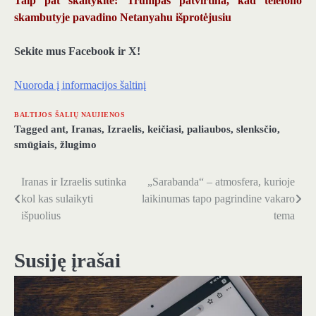
Taip pat skaitykite: Trumpas patvirtina, kad telefono
skambutyje pavadino Netanyahu išprotėjusiu
Sekite mus Facebook ir X!
Nuoroda į informacijos šaltinį
BALTIJOS ŠALIŲ NAUJIENOS
Tagged
ant
,
Iranas
,
Izraelis
,
keičiasi
,
paliaubos
,
slenksčio
,
smūgiais
,
žlugimo
Iranas ir Izraelis sutinka
„Sarabanda“ – atmosfera, kurioje
Navigacija
kol kas sulaikyti
laikinumas tapo pagrindine vakaro
tarp
išpuolius
tema
įrašų
Susiję įrašai