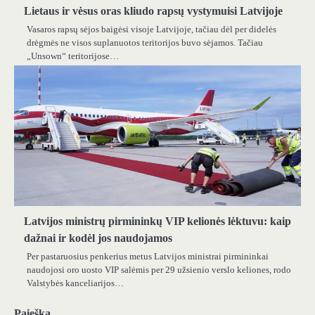
Lietaus ir vėsus oras kliudo rapsų vystymuisi Latvijoje
Vasaros rapsų sėjos baigėsi visoje Latvijoje, tačiau dėl per didelės
drėgmės ne visos suplanuotos teritorijos buvo sėjamos. Tačiau
„Unsown“ teritorijose…
Latvijos ministrų pirmininkų VIP kelionės lėktuvu: kaip
dažnai ir kodėl jos naudojamos
Per pastaruosius penkerius metus Latvijos ministrai pirmininkai
naudojosi oro uosto VIP salėmis per 29 užsienio verslo keliones, rodo
Valstybės kanceliarijos…
Paieška