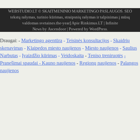
WEBSTUDIO.LT
© SKAITMENINIO MARKETINGO PASLAUGOS. SEO
tekstų rašymas, turinio kūrimas, straipsnių rašymas ir talpinimas į mūsų
valdomas svetaines.the-year]
Apie Rinkimus.LT
| Infinite
News by
Ascendoor
| Powered by
WordPress
.
Draugai: -
Marketingo agentūra
-
Teisinės konsultacijos
-
Skaidrių
skenavimas
-
Klaipedos miesto naujienos
-
Miesto naujienos
-
Saulius
Narbutas
-
Įvaizdžio kūrimas
-
Veidoskaita
-
Teniso treniruotės
-
Pranešimai spaudai -
Kauno naujienos
-
Regionų naujienos
-
Palangos
naujienos