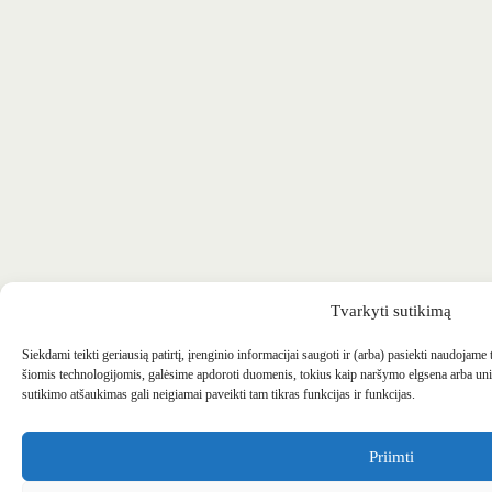
Tvarkyti sutikimą
Siekdami teikti geriausią patirtį, įrenginio informacijai saugoti ir (arba) pasiekti naudojame
šiomis technologijomis, galėsime apdoroti duomenis, tokius kaip naršymo elgsena arba uni
sutikimo atšaukimas gali neigiamai paveikti tam tikras funkcijas ir funkcijas.
Priimti