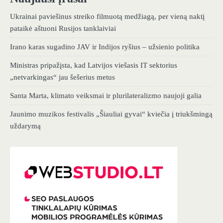
Ukrainai paviešinus streiko filmuotą medžiagą, per vieną naktį
pataikė aštuoni Rusijos tanklaiviai
Irano karas sugadino JAV ir Indijos ryšius – užsienio politika
Ministras pripažįsta, kad Latvijos viešasis IT sektorius
„netvarkingas“ jau šešerius metus
Santa Marta, klimato veiksmai ir plurilateralizmo naujoji galia
Jaunimo muzikos festivalis „Šiauliai gyvai“ kviečia į triukšmingą
uždarymą