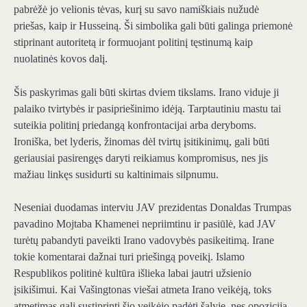
pabrėžė jo velionis tėvas, kurį su savo namiškiais nužudė
priešas, kaip ir Husseiną. Ši simbolika gali būti galinga priemonė
stiprinant autoritetą ir formuojant politinį tęstinumą kaip
nuolatinės kovos dalį.
Šis paskyrimas gali būti skirtas dviem tikslams. Irano viduje ji
palaiko tvirtybės ir pasipriešinimo idėją. Tarptautiniu mastu tai
suteikia politinį priedangą konfrontacijai arba deryboms.
Ironiška, bet lyderis, žinomas dėl tvirtų įsitikinimų, gali būti
geriausiai pasirengęs daryti reikiamus kompromisus, nes jis
mažiau linkęs susidurti su kaltinimais silpnumu.
Neseniai duodamas interviu JAV prezidentas Donaldas Trumpas
pavadino Mojtaba Khamenei nepriimtinu ir pasiūlė, kad JAV
turėtų pabandyti paveikti Irano vadovybės pasikeitimą. Irane
tokie komentarai dažnai turi priešingą poveikį. Islamo
Respublikos politinė kultūra išlieka labai jautri užsienio
įsikišimui. Kai Vašingtonas viešai atmeta Irano veikėją, toks
atmetimas gali sustiprinti šio veikėjo padėtį šalyje, nes opozicija