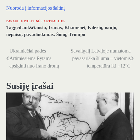
Nuoroda į informacijos šaltinį
PASAULI0 POLITINĖS AKTUALIJOS
Tagged
aukščiausiu
,
Iranas
,
Khamenei
,
lyderių
,
nauju
,
nepaiso
,
pavadindamas
,
Šunų
,
Trumpo
Ukrainiečiai padės
Savaitgalį Latvijoje numatoma
Navigacija
Artimiesiems Rytams
pavasariška šiluma – vietomis
tarp
apsiginti nuo Irano dronų
temperatūra iki +12°C
įrašų
Susiję įrašai