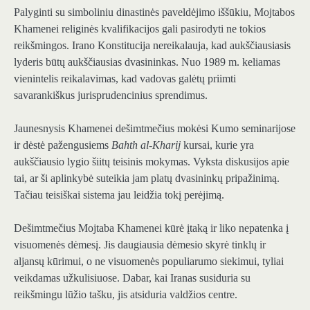
Palyginti su simboliniu dinastinės paveldėjimo iššūkiu, Mojtabos
Khamenei religinės kvalifikacijos gali pasirodyti ne tokios
reikšmingos. Irano Konstitucija nereikalauja, kad aukščiausiasis
lyderis būtų aukščiausias dvasininkas. Nuo 1989 m. keliamas
vienintelis reikalavimas, kad vadovas galėtų priimti
savarankiškus jurisprudencinius sprendimus.
Jaunesnysis Khamenei dešimtmečius mokėsi Kumo seminarijose
ir dėstė pažengusiems
Bahth al-Kharij
kursai, kurie yra
aukščiausio lygio šiitų teisinis mokymas. Vyksta diskusijos apie
tai, ar ši aplinkybė suteikia jam platų dvasininkų pripažinimą.
Tačiau teisiškai sistema jau leidžia tokį perėjimą.
Dešimtmečius Mojtaba Khamenei kūrė įtaką ir liko nepatenka į
visuomenės dėmesį. Jis daugiausia dėmesio skyrė tinklų ir
aljansų kūrimui, o ne visuomenės populiarumo siekimui, tyliai
veikdamas užkulisiuose. Dabar, kai Iranas susiduria su
reikšmingu lūžio tašku, jis atsiduria valdžios centre.