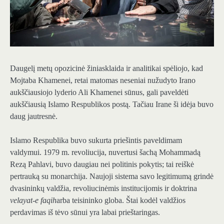
Daugelį metų opozicinė žiniasklaida ir analitikai spėliojo, kad
Mojtaba Khamenei, retai matomas neseniai nužudyto Irano
aukščiausiojo lyderio Ali Khamenei sūnus, gali paveldėti
aukščiausią Islamo Respublikos postą. Tačiau Irane ši idėja buvo
daug jautresnė.
Islamo Respublika buvo sukurta priešintis paveldimam
valdymui. 1979 m. revoliucija, nuvertusi šachą Mohammadą
Rezą Pahlavi, buvo daugiau nei politinis pokytis; tai reiškė
pertrauką su monarchija. Naujoji sistema savo legitimumą grindė
dvasininkų valdžia, revoliucinėmis institucijomis ir doktrina
velayat-e faqih
arba teisininko globa. Štai kodėl valdžios
perdavimas iš tėvo sūnui yra labai prieštaringas.