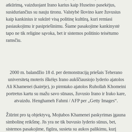
atkūrimą, vaizduojant Irano karius kaip Huseino pasekėjus,
susiduriančius su nauju tironu. Valstybė šlovino kare žuvusius
kaip kankinius ir sukūrė visą politinę kultūrą, kuri remiasi
pasiaukojimu ir pasipriešinimu. Šiame pasakojime kankinystė
tapo ne tik religine sąvoka, bet ir sistemos politinio teisėtumo
ramsčiu.
2000 m. balandžio 18 d. per demonstraciją priešais Teherano
universitetą moteris iškėlęs Irano aukščiausiojo lyderio ajatolos
Ali Khamenei (kairėje), jo pirmtako ajatolos Ruhollah Khomeini
portretus kartu su mažu savo sūnaus, žuvusio Irano ir Irako kare,
atvaizdu.
Henghameh Fahmi / AFP per „Getty Images“.
Žiūrint pro tą objektyvą, Mojtabos Khamenei paskyrimas įgauna
simbolinę reikšmę. Jis yra ne tik buvusio lyderio sūnus, bet,
sistemos pasakojime, figūra, susieta su aukos palikimu, kurį