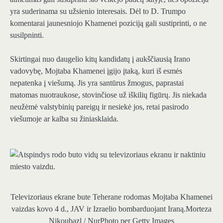
yra suderinama su užsienio interesais. Dėl to D. Trumpo
komentarai jaunesniojo Khamenei poziciją gali sustiprinti, o ne
susilpninti.
Skirtingai nuo daugelio kitų kandidatų į aukščiausią Irano
vadovybę, Mojtaba Khamenei įgijo įtaką, kuri iš esmės
nepatenka į viešumą. Jis yra santūrus žmogus, paprastai
matomas nuotraukose, stovinčiose už iškilių figūrų. Jis niekada
neužėmė valstybinių pareigų ir nesiekė jos, retai pasirodo
viešumoje ar kalba su žiniasklaida.
Televizoriaus ekrane bute Teherane rodomas Mojtaba Khamenei
vaizdas kovo 4 d., JAV ir Izraelio bombarduojant Iraną.
Morteza
Nikoubazl / NurPhoto per Getty Images