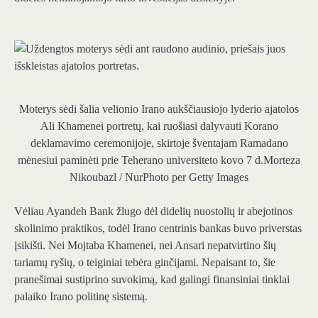
Moterys sėdi šalia velionio Irano aukščiausiojo lyderio ajatolos
Ali Khamenei portretų, kai ruošiasi dalyvauti Korano
deklamavimo ceremonijoje, skirtoje šventajam Ramadano
mėnesiui paminėti prie Teherano universiteto kovo 7 d.
Morteza
Nikoubazl / NurPhoto per Getty Images
Vėliau Ayandeh Bank žlugo dėl didelių nuostolių ir abejotinos
skolinimo praktikos, todėl Irano centrinis bankas buvo priverstas
įsikišti. Nei Mojtaba Khamenei, nei Ansari nepatvirtino šių
tariamų ryšių, o teiginiai tebėra ginčijami. Nepaisant to, šie
pranešimai sustiprino suvokimą, kad galingi finansiniai tinklai
palaiko Irano politinę sistemą.