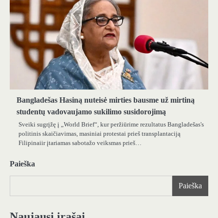
Bangladešas Hasiną nuteisė mirties bausme už mirtiną
studentų vadovaujamo sukilimo susidorojimą
Sveiki sugrįžę į „World Brief“, kur peržiūrime rezultatus Bangladešas's
politinis skaičiavimas, masiniai protestai prieš transplantaciją
Filipinaiir įtariamas sabotažo veiksmas prieš…
Paieška
Paieška
Naujausi įrašai