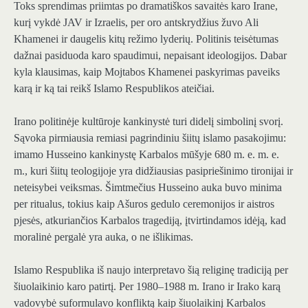
Toks sprendimas priimtas po dramatiškos savaitės karo Irane,
kurį vykdė JAV ir Izraelis, per oro antskrydžius žuvo Ali
Khamenei ir daugelis kitų režimo lyderių. Politinis teisėtumas
dažnai pasiduoda karo spaudimui, nepaisant ideologijos. Dabar
kyla klausimas, kaip Mojtabos Khamenei paskyrimas paveiks
karą ir ką tai reikš Islamo Respublikos ateičiai.
Irano politinėje kultūroje kankinystė turi didelį simbolinį svorį.
Sąvoka pirmiausia remiasi pagrindiniu šiitų islamo pasakojimu:
imamo Husseino kankinystę Karbalos mūšyje 680 m. e. m. e.
m., kuri šiitų teologijoje yra didžiausias pasipriešinimo tironijai ir
neteisybei veiksmas. Šimtmečius Husseino auka buvo minima
per ritualus, tokius kaip Ašuros gedulo ceremonijos ir aistros
pjesės, atkuriančios Karbalos tragediją, įtvirtindamos idėją, kad
moralinė pergalė yra auka, o ne išlikimas.
Islamo Respublika iš naujo interpretavo šią religinę tradiciją per
šiuolaikinio karo patirtį. Per 1980–1988 m. Irano ir Irako karą
vadovybė suformulavo konfliktą kaip šiuolaikinį Karbalos