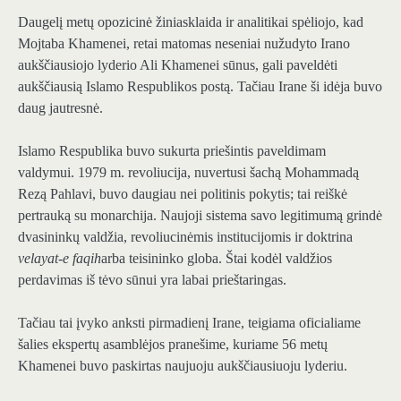
Daugelį metų opozicinė žiniasklaida ir analitikai spėliojo, kad
Mojtaba Khamenei, retai matomas neseniai nužudyto Irano
aukščiausiojo lyderio Ali Khamenei sūnus, gali paveldėti
aukščiausią Islamo Respublikos postą. Tačiau Irane ši idėja buvo
daug jautresnė.
Islamo Respublika buvo sukurta priešintis paveldimam
valdymui. 1979 m. revoliucija, nuvertusi šachą Mohammadą
Rezą Pahlavi, buvo daugiau nei politinis pokytis; tai reiškė
pertrauką su monarchija. Naujoji sistema savo legitimumą grindė
dvasininkų valdžia, revoliucinėmis institucijomis ir doktrina
velayat-e faqih
arba teisininko globa. Štai kodėl valdžios
perdavimas iš tėvo sūnui yra labai prieštaringas.
Tačiau tai įvyko anksti pirmadienį Irane, teigiama oficialiame
šalies ekspertų asamblėjos pranešime, kuriame 56 metų
Khamenei buvo paskirtas naujuoju aukščiausiuoju lyderiu.