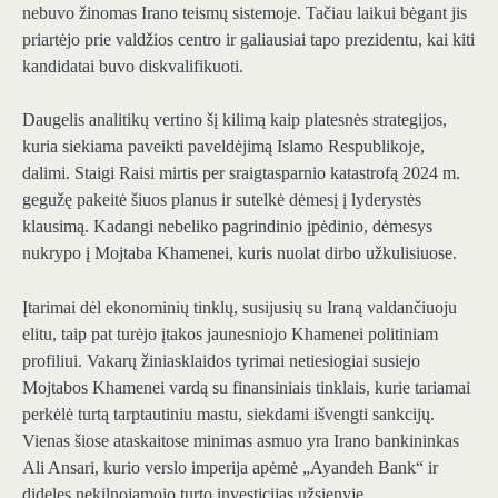
nebuvo žinomas Irano teismų sistemoje. Tačiau laikui bėgant jis
priartėjo prie valdžios centro ir galiausiai tapo prezidentu, kai kiti
kandidatai buvo diskvalifikuoti.
Daugelis analitikų vertino šį kilimą kaip platesnės strategijos,
kuria siekiama paveikti paveldėjimą Islamo Respublikoje,
dalimi. Staigi Raisi mirtis per sraigtasparnio katastrofą 2024 m.
gegužę pakeitė šiuos planus ir sutelkė dėmesį į lyderystės
klausimą. Kadangi nebeliko pagrindinio įpėdinio, dėmesys
nukrypo į Mojtaba Khamenei, kuris nuolat dirbo užkulisiuose.
Įtarimai dėl ekonominių tinklų, susijusių su Iraną valdančiuoju
elitu, taip pat turėjo įtakos jaunesniojo Khamenei politiniam
profiliui. Vakarų žiniasklaidos tyrimai netiesiogiai susiejo
Mojtabos Khamenei vardą su finansiniais tinklais, kurie tariamai
perkėlė turtą tarptautiniu mastu, siekdami išvengti sankcijų.
Vienas šiose ataskaitose minimas asmuo yra Irano bankininkas
Ali Ansari, kurio verslo imperija apėmė „Ayandeh Bank“ ir
dideles nekilnojamojo turto investicijas užsienyje.