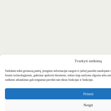
Tvarkyti sutikimą
Siekdami teikti geriausią patirtį, įrenginio informacijai saugoti ir (arba) pasiekti naudojame
šiomis technologijomis, galėsime apdoroti duomenis, tokius kaip naršymo elgsena arba uni
sutikimo atšaukimas gali neigiamai paveikti tam tikras funkcijas ir funkcijas.
Priimti
Neigti