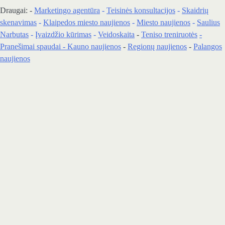
Draugai: -
Marketingo agentūra
-
Teisinės konsultacijos
-
Skaidrių
skenavimas
-
Klaipedos miesto naujienos
-
Miesto naujienos
-
Saulius
Narbutas
-
Įvaizdžio kūrimas
-
Veidoskaita
-
Teniso treniruotės
-
Pranešimai spaudai -
Kauno naujienos
-
Regionų naujienos
-
Palangos
naujienos