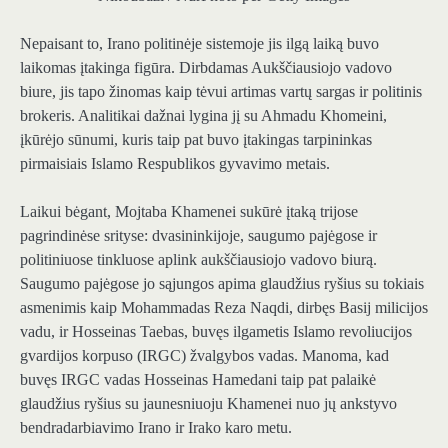
Nepaisant to, Irano politinėje sistemoje jis ilgą laiką buvo
laikomas įtakinga figūra. Dirbdamas Aukščiausiojo vadovo
biure, jis tapo žinomas kaip tėvui artimas vartų sargas ir politinis
brokeris. Analitikai dažnai lygina jį su Ahmadu Khomeini,
įkūrėjo sūnumi, kuris taip pat buvo įtakingas tarpininkas
pirmaisiais Islamo Respublikos gyvavimo metais.
Laikui bėgant, Mojtaba Khamenei sukūrė įtaką trijose
pagrindinėse srityse: dvasininkijoje, saugumo pajėgose ir
politiniuose tinkluose aplink aukščiausiojo vadovo biurą.
Saugumo pajėgose jo sąjungos apima glaudžius ryšius su tokiais
asmenimis kaip Mohammadas Reza Naqdi, dirbęs Basij milicijos
vadu, ir Hosseinas Taebas, buvęs ilgametis Islamo revoliucijos
gvardijos korpuso (IRGC) žvalgybos vadas. Manoma, kad
buvęs IRGC vadas Hosseinas Hamedani taip pat palaikė
glaudžius ryšius su jaunesniuoju Khamenei nuo jų ankstyvo
bendradarbiavimo Irano ir Irako karo metu.