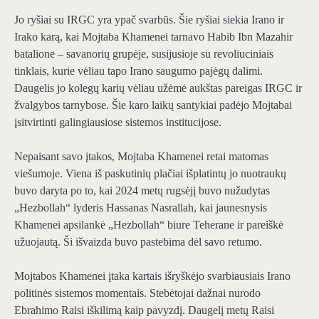
Jo ryšiai su IRGC yra ypač svarbūs. Šie ryšiai siekia Irano ir
Irako karą, kai Mojtaba Khamenei tarnavo Habib Ibn Mazahir
batalione – savanorių grupėje, susijusioje su revoliuciniais
tinklais, kurie vėliau tapo Irano saugumo pajėgų dalimi.
Daugelis jo kolegų karių vėliau užėmė aukštas pareigas IRGC ir
žvalgybos tarnybose. Šie karo laikų santykiai padėjo Mojtabai
įsitvirtinti galingiausiose sistemos institucijose.
Nepaisant savo įtakos, Mojtaba Khamenei retai matomas
viešumoje. Viena iš paskutinių plačiai išplatintų jo nuotraukų
buvo daryta po to, kai 2024 metų rugsėjį buvo nužudytas
„Hezbollah“ lyderis Hassanas Nasrallah, kai jaunesnysis
Khamenei apsilankė „Hezbollah“ biure Teherane ir pareiškė
užuojautą. Ši išvaizda buvo pastebima dėl savo retumo.
Mojtabos Khamenei įtaka kartais išryškėjo svarbiausiais Irano
politinės sistemos momentais. Stebėtojai dažnai nurodo
Ebrahimo Raisi iškilimą kaip pavyzdį. Daugelį metų Raisi