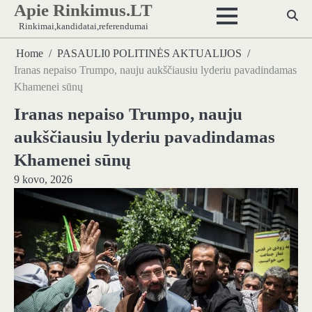
Apie Rinkimus.LT
Skip
to
Rinkimai,kandidatai,referendumai
content
Home
PASAULI0 POLITINĖS AKTUALIJOS
Iranas nepaiso Trumpo, nauju aukščiausiu lyderiu pavadindamas
Khamenei sūnų
Iranas nepaiso Trumpo, nauju
aukščiausiu lyderiu pavadindamas
Khamenei sūnų
9 kovo, 2026