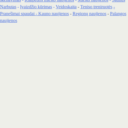
Narbutas
-
Įvaizdžio kūrimas
-
Veidoskaita
-
Teniso treniruotės
-
Pranešimai spaudai -
Kauno naujienos
-
Regionų naujienos
-
Palangos
naujienos