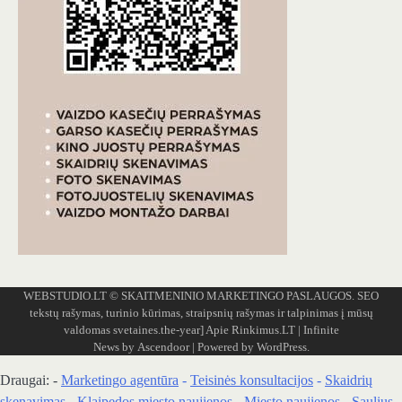
WEBSTUDIO.LT
© SKAITMENINIO MARKETINGO PASLAUGOS. SEO
tekstų rašymas, turinio kūrimas, straipsnių rašymas ir talpinimas į mūsų
valdomas svetaines.the-year]
Apie Rinkimus.LT
| Infinite
News by
Ascendoor
| Powered by
WordPress
.
Draugai: -
Marketingo agentūra
-
Teisinės konsultacijos
-
Skaidrių
skenavimas
-
Klaipedos miesto naujienos
-
Miesto naujienos
-
Saulius