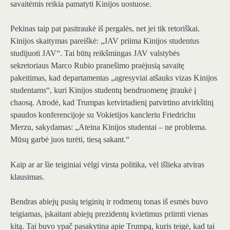
savaitėmis reikia pamatyti Kinijos uostuose.
Pekinas taip pat pasitraukė iš pergalės, net jei tik retoriškai.
Kinijos skaitymas pareiškė: „JAV priima Kinijos studentus
studijuoti JAV“. Tai būtų reikšmingas JAV valstybės
sekretoriaus Marco Rubio pranešimo praėjusią savaitę
pakeitimas, kad departamentas „agresyviai atšauks vizas Kinijos
studentams“, kuri Kinijos studentų bendruomenę įtraukė į
chaosą. Atrodė, kad Trumpas ketvirtadienį patvirtino atvirkštinį
spaudos konferencijoje su Vokietijos kancleriu Friedrichu
Merzu, sakydamas: „Ateina Kinijos studentai – ne problema.
Mūsų garbė juos turėti, tiesą sakant.“
Kaip ar ar šie teiginiai vėlgi virsta politika, vėl išlieka atviras
klausimas.
Bendras abiejų pusių teiginių ir rodmenų tonas iš esmės buvo
teigiamas, įskaitant abiejų prezidentų kvietimus priimti vienas
kitą. Tai buvo ypač pasakytina apie Trumpą, kuris teigė, kad tai