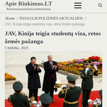
Apie Rinkimus.LT
Skip
to
Rinkimai,kandidatai,referendumai
content
Home
PASAULI0 POLITINĖS AKTUALIJOS
JAV, Kinija teigia studentų viza, retos žemės pažanga
JAV, Kinija teigia studentų viza, retos
žemės pažanga
5 birželio, 2025