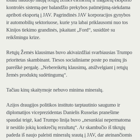
kontrolės sistemą-per balandžio prekybos paūmėjimą-siekdama
apriboti eksportą į JAV. Pagrindinės JAV korporacijos gynybos
ir automobilių sektoriuose, kurie yra labai priklausomi nuo tos
Kinijos tiekimo grandinės, įskaitant „Ford“, susidūrė su
reikšmingu krize.
Retųjų Žemės klausimas buvo akivaizdžiai svarbiausias Trumpo
prioritetas skambinant. Tiesos socialiniame poste po mainų jis
pareiškė pergalę. „Nebereikėtų klausimų, atsižvelgiant į retųjų
žemės produktų sudėtingumą“.
Tačiau kinų skaitymoje nebuvo minima mineralų.
Azijos draugijos politikos instituto tarptautinio saugumo ir
diplomatijos viceprezidentas Danielis Russelas pranešime
spaudai teigė, kad Trumpo linija buvo „nesunkiai nepermatoma
ir nesiūlo jokių konkrečių rezultatų“. Ar skambučio iš tikrųjų
padeda iš naujo paleisti mineralų srautą į JAV, dar ateinančiomis