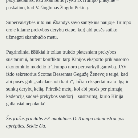
pažymėdamas, kad skambutis įvyko D.Trumpo prašyme –
paskatino, kad Vašingtonas žlugdo Pekiną.
Supervalstybės ir toliau išbandys savo santykius naujoje Trumpo
eroje kitame prekybos derybų etape, kurį abi pusės sutiko
užmegzti skambučio metu.
Pagrindiniai iššūkiai ir toliau trukdo platesniam prekybos
susitarimui, būtent konfliktui tarp Kinijos eksporto priklausomo
ekonominio modelio ir Trumpo noro pertvarkyti gamybą. JAV
iždo sekretorius Scottas Bessentas Gegužę Ženevoje teigė, kad
abi pusės gali „subalansuoti kartu“, tačiau ekspertai mato ilgą ir
sunkų derybų kelią. Prireikė metų, kol abi pusės per pirmąją
kadenciją sudarė prekybos sandorį – susitarimą, kurio Kinija
galiausiai nepalankė.
Šis įrašas yra dalis FP nuolatinės D.Trumpo administracijos
aprėpties
.
Sekite čia.