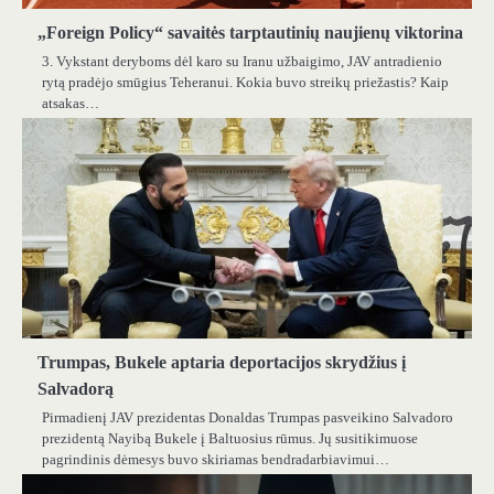
„Foreign Policy“ savaitės tarptautinių naujienų viktorina
3. Vykstant deryboms dėl karo su Iranu užbaigimo, JAV antradienio
rytą pradėjo smūgius Teheranui. Kokia buvo streikų priežastis? Kaip
atsakas…
Trumpas, Bukele aptaria deportacijos skrydžius į
Salvadorą
Pirmadienį JAV prezidentas Donaldas Trumpas pasveikino Salvadoro
prezidentą Nayibą Bukele į Baltuosius rūmus. Jų susitikimuose
pagrindinis dėmesys buvo skiriamas bendradarbiavimui…