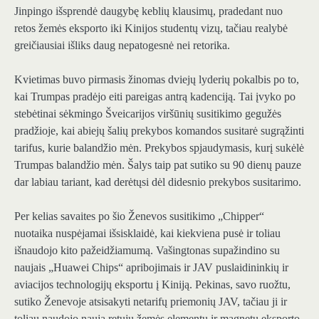
Jinpingo išsprendė daugybę keblių klausimų, pradedant nuo
retos žemės eksporto iki Kinijos studentų vizų, tačiau realybė
greičiausiai išliks daug nepatogesnė nei retorika.
Kvietimas buvo pirmasis žinomas dviejų lyderių pokalbis po to,
kai Trumpas pradėjo eiti pareigas antrą kadenciją. Tai įvyko po
stebėtinai sėkmingo Šveicarijos viršūnių susitikimo gegužės
pradžioje, kai abiejų šalių prekybos komandos susitarė sugrąžinti
tarifus, kurie balandžio mėn. Prekybos spjaudymasis, kurį sukėlė
Trumpas balandžio mėn. Šalys taip pat sutiko su 90 dienų pauze
dar labiau tariant, kad derėtųsi dėl didesnio prekybos susitarimo.
Per kelias savaites po šio Ženevos susitikimo „Chipper“
nuotaika nuspėjamai išsisklaidė, kai kiekviena pusė ir toliau
išnaudojo kito pažeidžiamumą. Vašingtonas supažindino su
naujais „Huawei Chips“ apribojimais ir JAV puslaidininkių ir
aviacijos technologijų eksportu į Kiniją. Pekinas, savo ruožtu,
sutiko Ženevoje atsisakyti netarifų priemonių JAV, tačiau ji ir
toliau naudojo naują retųjų žemės elementų ir magnetų eksporto