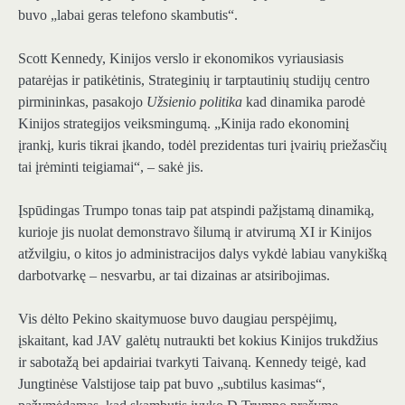
buvo „labai geras telefono skambutis“.
Scott Kennedy, Kinijos verslo ir ekonomikos vyriausiasis
patarėjas ir patikėtinis, Strateginių ir tarptautinių studijų centro
pirmininkas, pasakojo
Užsienio politika
kad dinamika parodė
Kinijos strategijos veiksmingumą. „Kinija rado ekonominį
įrankį, kuris tikrai įkando, todėl prezidentas turi įvairių priežasčių
tai įrėminti teigiamai“, – sakė jis.
Įspūdingas Trumpo tonas taip pat atspindi pažįstamą dinamiką,
kurioje jis nuolat demonstravo šilumą ir atvirumą XI ir Kinijos
atžvilgiu, o kitos jo administracijos dalys vykdė labiau vanykišką
darbotvarkę – nesvarbu, ar tai dizainas ar atsiribojimas.
Vis dėlto Pekino skaitymuose buvo daugiau perspėjimų,
įskaitant, kad JAV galėtų nutraukti bet kokius Kinijos trukdžius
ir sabotažą bei apdairiai tvarkyti Taivaną. Kennedy teigė, kad
Jungtinėse Valstijose taip pat buvo „subtilus kasimas“,