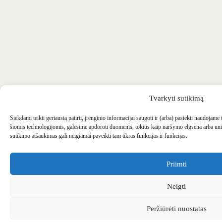
Tvarkyti sutikimą
Siekdami teikti geriausią patirtį, įrenginio informacijai saugoti ir (arba) pasiekti naudojame
šiomis technologijomis, galėsime apdoroti duomenis, tokius kaip naršymo elgsena arba uni
sutikimo atšaukimas gali neigiamai paveikti tam tikras funkcijas ir funkcijas.
Priimti
Neigti
Peržiūrėti nuostatas