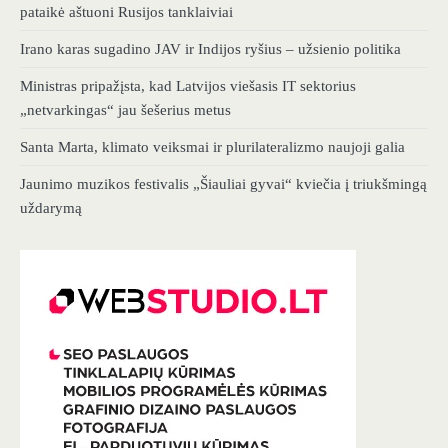
pataikė aštuoni Rusijos tanklaiviai
Irano karas sugadino JAV ir Indijos ryšius – užsienio politika
Ministras pripažįsta, kad Latvijos viešasis IT sektorius
„netvarkingas“ jau šešerius metus
Santa Marta, klimato veiksmai ir plurilateralizmo naujoji galia
Jaunimo muzikos festivalis „Šiauliai gyvai“ kviečia į triukšmingą
uždarymą