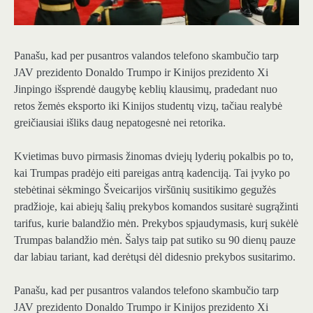
Panašu, kad per pusantros valandos telefono skambučio tarp
JAV prezidento Donaldo Trumpo ir Kinijos prezidento Xi
Jinpingo išsprendė daugybę keblių klausimų, pradedant nuo
retos žemės eksporto iki Kinijos studentų vizų, tačiau realybė
greičiausiai išliks daug nepatogesnė nei retorika.
Kvietimas buvo pirmasis žinomas dviejų lyderių pokalbis po to,
kai Trumpas pradėjo eiti pareigas antrą kadenciją. Tai įvyko po
stebėtinai sėkmingo Šveicarijos viršūnių susitikimo gegužės
pradžioje, kai abiejų šalių prekybos komandos susitarė sugrąžinti
tarifus, kurie balandžio mėn. Prekybos spjaudymasis, kurį sukėlė
Trumpas balandžio mėn. Šalys taip pat sutiko su 90 dienų pauze
dar labiau tariant, kad derėtųsi dėl didesnio prekybos susitarimo.
Panašu, kad per pusantros valandos telefono skambučio tarp
JAV prezidento Donaldo Trumpo ir Kinijos prezidento Xi