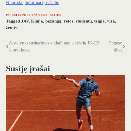
Nuoroda į informacijos šaltinį
PASAULI0 POLITINĖS AKTUALIJOS
Tagged
JAV
,
Kinija
,
pažangą
,
retos
,
studentų
,
teigia
,
viza
,
žemės
Atstatymo susitarimas atidarė naują skyrių JK-ES
Pegaso
Navigacija
santykiuose
tiltas
tarp
įrašų
Susiję įrašai