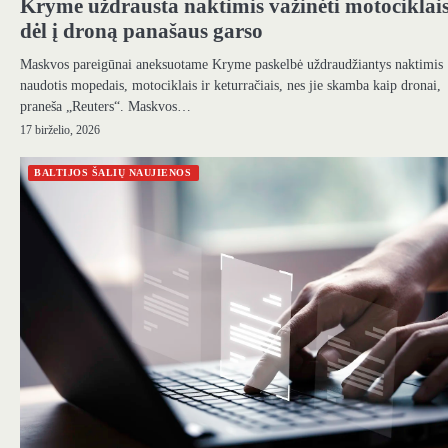
Kryme uždrausta naktimis važinėti motociklai
dėl į droną panašaus garso
Maskvos pareigūnai aneksuotame Kryme paskelbė uždraudžiantys naktimis
naudotis mopedais, motociklais ir keturračiais, nes jie skamba kaip dronai,
praneša „Reuters“. Maskvos…
17 birželio, 2026
BALTIJOS ŠALIŲ NAUJIENOS