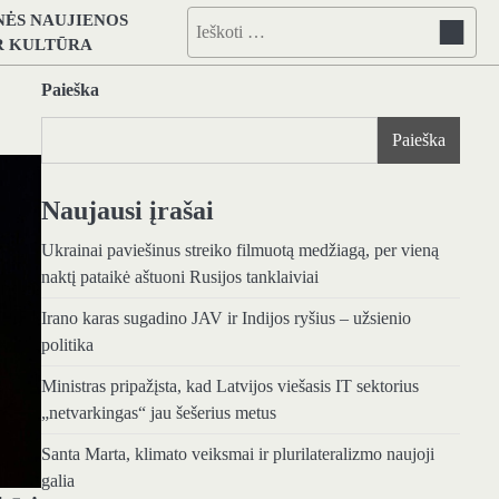
NĖS NAUJIENOS
Ieškoti:
IR KULTŪRA
Paieška
Paieška
Naujausi įrašai
Ukrainai paviešinus streiko filmuotą medžiagą, per vieną
naktį pataikė aštuoni Rusijos tanklaiviai
Irano karas sugadino JAV ir Indijos ryšius – užsienio
politika
Ministras pripažįsta, kad Latvijos viešasis IT sektorius
„netvarkingas“ jau šešerius metus
Santa Marta, klimato veiksmai ir plurilateralizmo naujoji
galia