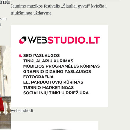
būti
Jaunimo muzikos festivalis „Šiauliai gyvai“ kviečia į
triukšmingą uždarymą
eismo
į
webstudio.lt