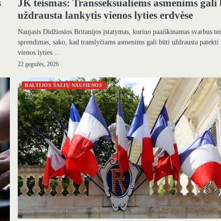
s
JK teismas: Transseksualiems asmenims gali 
uždrausta lankytis vienos lyties erdvėse
Naujasis Didžiosios Britanijos įstatymas, kuriuo paaiškinamas svarbus t
sprendimas, sako, kad translyčiams asmenims gali būti uždrausta patekti 
vienos lyties…
22 gegužės, 2026
BALTIJOS ŠALIŲ NAUJIENOS