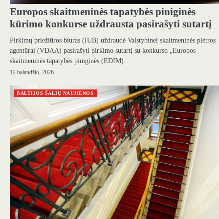
Europos skaitmeninės tapatybės piniginės
kūrimo konkurse uždrausta pasirašyti sutartį
Pirkimų priežiūros biuras (IUB) uždraudė Valstybinei skaitmeninės plėtros
agentūrai (VDAA) pasirašyti pirkimo sutartį su konkurso „Europos
skaitmeninės tapatybės piniginės (EDIM)…
12 balandžio, 2026
BALTIJOS ŠALIŲ NAUJIENOS