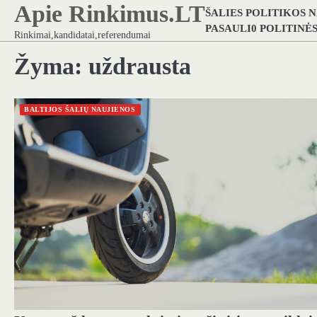
Apie Rinkimus.LT
Skip
ŠALIES POLITIKOS 
to
PASAULI0 POLITINĖ
Rinkimai,kandidatai,referendumai
content
Žyma:
uždrausta
BALTIJOS ŠALIŲ NAUJIENOS