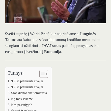
Sveiki sugrįžę į World Brief, kur nagrinėjame a
Jungtinės
Tautos
ataskaita apie seksualinį smurtą konflikto metu, toliau
stengiamasi užtikrinti a
JAV-Iranas
paliaubų pratęsimas ir a
rusų
drono įsiveržimas į
Rumunija
.
Turinys:
9 788 patikrinti atvejai
9 788 patikrinti atvejai
Šios dienos skaitomiausia
Ką mes sekame
Kas pasaulyje?
Šansai ir pabaigos