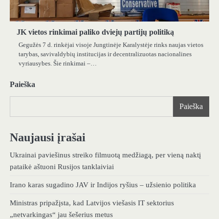
JK vietos rinkimai paliko dviejų partijų politiką
Gegužės 7 d. rinkėjai visoje Jungtinėje Karalystėje rinks naujas vietos
tarybas, savivaldybių institucijas ir decentralizuotas nacionalines
vyriausybes. Šie rinkimai –…
Paieška
Paieška
Naujausi įrašai
Ukrainai paviešinus streiko filmuotą medžiagą, per vieną naktį
pataikė aštuoni Rusijos tanklaiviai
Irano karas sugadino JAV ir Indijos ryšius – užsienio politika
Ministras pripažįsta, kad Latvijos viešasis IT sektorius
„netvarkingas“ jau šešerius metus