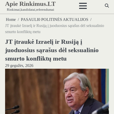
Apie Rinkimus.LT
Skip
to
Rinkimai,kandidatai,referendumai
content
Home
PASAULI0 POLITINĖS AKTUALIJOS
JT įtraukė Izraelį ir Rusiją į juoduosius sąrašus dėl seksualinio
smurto konfliktų metu
JT įtraukė Izraelį ir Rusiją į
juoduosius sąrašus dėl seksualinio
smurto konfliktų metu
29 gegužės, 2026