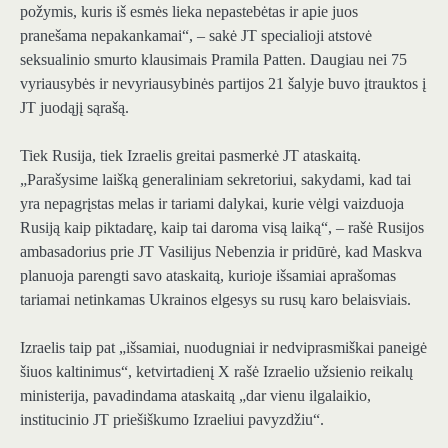
požymis, kuris iš esmės lieka nepastebėtas ir apie juos
pranešama nepakankamai“, – sakė JT specialioji atstovė
seksualinio smurto klausimais Pramila Patten. Daugiau nei 75
vyriausybės ir nevyriausybinės partijos 21 šalyje buvo įtrauktos į
JT juodąjį sąrašą.
Tiek Rusija, tiek Izraelis greitai pasmerkė JT ataskaitą.
„Parašysime laišką generaliniam sekretoriui, sakydami, kad tai
yra nepagrįstas melas ir tariami dalykai, kurie vėlgi vaizduoja
Rusiją kaip piktadarę, kaip tai daroma visą laiką“, – rašė Rusijos
ambasadorius prie JT Vasilijus Nebenzia ir pridūrė, kad Maskva
planuoja parengti savo ataskaitą, kurioje išsamiai aprašomas
tariamai netinkamas Ukrainos elgesys su rusų karo belaisviais.
Izraelis taip pat „išsamiai, nuodugniai ir nedviprasmiškai paneigė
šiuos kaltinimus“, ketvirtadienį X rašė Izraelio užsienio reikalų
ministerija, pavadindama ataskaitą „dar vienu ilgalaikio,
institucinio JT priešiškumo Izraeliui pavyzdžiu“.