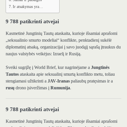
Ir atsakymas yra…
9 788 patikrinti atvejai
Kasmetinė Jungtinių Tautų ataskaita, kurioje išsamiai aprašomi
„seksualinio smurto modeliai“ konflikte, penktadienį sukėlė
diplomatinį atsaką, organizacijai į savo juodąjį sąrašą įtraukus du
naujus valstybės veikėjus: Izraelį ir Rusiją.
Sveiki sugrįžę į World Brief, kur nagrinėjame a
Jungtinės
Tautos
ataskaita apie seksualinį smurtą konflikto metu, toliau
stengiamasi užtikrinti a
JAV-Iranas
paliaubų pratęsimas ir a
rusų
drono įsiveržimas į
Rumunija
.
9 788 patikrinti atvejai
Kasmetinė Jungtinių Tautų ataskaita, kurioje išsamiai aprašomi