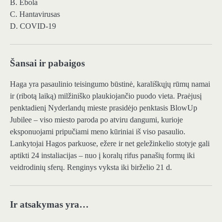
B. Ebola
C. Hantavirusas
D. COVID-19
Šansai ir pabaigos
Haga yra pasaulinio teisingumo būstinė, karališkųjų rūmų namai
ir (ribotą laiką) milžiniško plaukiojančio puodo vieta. Praėjusį
penktadienį Nyderlandų mieste prasidėjo penktasis BlowUp
Jubilee – viso miesto paroda po atviru dangumi, kurioje
eksponuojami pripučiami meno kūriniai iš viso pasaulio.
Lankytojai Hagos parkuose, ežere ir net geležinkelio stotyje gali
aptikti 24 instaliacijas – nuo ​​į koralų rifus panašių formų iki
veidrodinių sferų. Renginys vyksta iki birželio 21 d.
Ir atsakymas yra…