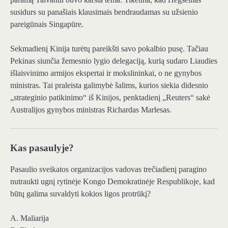
susidurs su panašiais klausimais bendraudamas su užsienio
pareigūnais Singapūre.
Sekmadienį Kinija turėtų pareikšti savo pokalbio pusę. Tačiau
Pekinas siunčia žemesnio lygio delegaciją, kurią sudaro Liaudies
išlaisvinimo armijos ekspertai ir mokslininkai, o ne gynybos
ministras. Tai praleista galimybė šalims, kurios siekia didesnio
„strateginio patikinimo“ iš Kinijos, penktadienį „Reuters“ sakė
Australijos gynybos ministras Richardas Marlesas.
Kas pasaulyje?
Pasaulio sveikatos organizacijos vadovas trečiadienį paragino
nutraukti ugnį rytinėje Kongo Demokratinėje Respublikoje, kad
būtų galima suvaldyti kokios ligos protrūkį?
A. Maliarija