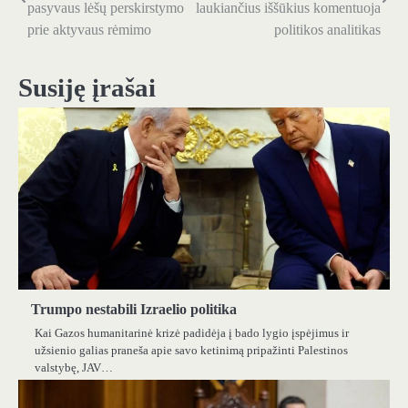
tarp
pasyvaus lėšų perskirstymo
laukiančius iššūkius komentuoja
prie aktyvaus rėmimo
politikos analitikas
įrašų
Susiję įrašai
Trumpo nestabili Izraelio politika
Kai Gazos humanitarinė krizė padidėja į bado lygio įspėjimus ir
užsienio galias praneša apie savo ketinimą pripažinti Palestinos
valstybę, JAV…