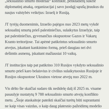
„seksualinio smurto modeliai“ konflikte, penktadienį sukėlė
diplomatinį atsaką, organizacijai į savo juodąjį sąrašą įtraukus du
naujus valstybės veikėjus: Izraelį ir Rusiją.
JT tyrėjų duomenimis, Izraelio pajėgos nuo 2023 metų vykdė
seksualinį smurtą prieš palestiniečius, sulaikytus Izraelyje, taip
pat palestiniečius, gyvenančius okupuotose Gazos ir Vakarų
Kranto teritorijose. Tai apėmė patikrintus seksualinio smurto
atvejus, įskaitant kankinimo formą, prieš daugiau nei dvi
dešimtis asmenų, įskaitant mažiausiai 10 vaikų.
JT institucijos taip pat patikrino 310 Rusijos vykdyto seksualinio
smurto prieš karo belaisvius ir civilius sulaikytuosius Rusijoje ir
Rusijos okupuotose Ukrainos vietose atvejų nuo 2022 m.
Vis dėlto šie skaičiai sudaro tik nedidelę dalį iš 2025 m. visame
pasaulyje nustatytų 9 788 seksualinio smurto atvejų konflikto
metu. „Šioje ataskaitoje pateikti skaičiai turėtų būti suprantami
ne kaip visas vaizdas, o kaip daug platesnio pažeidimų modelio