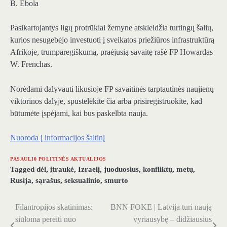
B. Ebola
Pasikartojantys ligų protrūkiai žemyne ​​atskleidžia turtingų šalių,
kurios nesugebėjo investuoti į sveikatos priežiūros infrastruktūrą
Afrikoje, trumparegiškumą, praėjusią savaitę rašė FP Howardas
W. Frenchas.
Norėdami dalyvauti likusioje FP savaitinės tarptautinės naujienų
viktorinos dalyje, spustelėkite čia arba prisiregistruokite, kad
būtumėte įspėjami, kai bus paskelbta nauja.
Nuoroda į informacijos šaltinį
PASAULI0 POLITINĖS AKTUALIJOS
Tagged
dėl
,
įtraukė
,
Izraelį
,
juoduosius
,
konfliktų
,
metų
,
Rusija
,
sąrašus
,
seksualinio
,
smurto
Filantropijos skatinimas:
BNN FOKE | Latvija turi naują
Navigacija
siūloma pereiti nuo
vyriausybę – didžiausius