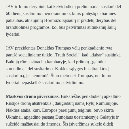
JAV ir Irano derybininkai ketvirtadienį preliminariai susitarė dėl
60 dienų susitarimo memorandumo, kuris pratęstų dabartines
paliaubas, atnaujintų Hormūzo sąsiaurį ir pradėtų derybas dėl
branduolinės programos, kol bus patvirtintas atitinkamų šalių
lyderiai.
JAV prezidentas Donaldas Trumpas vėlų penktadienio rytą
parašė socialiniame tinkle „Truth Social“, kad „dabar“ susitinka
Baltųjų rūmų situacijų kambaryje, kad priimtų „galutinį
sprendimą“ dėl susitarimo. Kokios sąlygos bus įtrauktos į
susitarimą, jis nenurodė. Šiuo metu nei Trumpas, nei Irano
lyderiai nepaskelbė susitarimo patvirtinimo.
Maskvos drono įsiveržimas.
Bukareštas penktadienį apkaltino
Rusijos droną atsitrenkus į daugiabutį namą Rytų Rumunijoje.
Nakties ataka, kuri, Europos pareigūnų teigimu, buvo skirta
Ukrainai, apgadino pastatą Dunojaus uostamiestyje Galatyje ir
sužeidė mažiausiai du žmones. Šis įsiveržimas sukėlė didelį