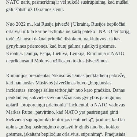
NATO narių pasmerkimą ir vėl sukėlė susirūpinimą, kad mūšiai
gali išplisti už Ukrainos sienų.
Nuo 2022 m., kai Rusija įsiveržė į Ukrainą, Rusijos bepiločiai
orlaiviai ir kita karinė technika ne kartą pateko į NATO teritoriją,
todėl Aljansui dažnai prireikė dislokuoti naikintuvus ir kitas
gynybines priemones, kad būtų galima sulaikyti grėsmes.
Kroatija, Danija, Estija, Lietuva, Lenkija, Rumunija ir NATO
nepriklausanti Moldova užfiksavo tokius įsiveržimus.
Rumunijos prezidentas Nikusoras Danas penktadienį pabrėžė,
kad naujausias Maskvos įsiveržimas buvo „blogiausias
incidentas, smogęs šalies teritorijai“ nuo karo pradžios. Danas
penktadienį sukvietė savo aukščiausius gynybos pareigūnus
aptarti „proporcingų priemonių“ incidentui, o NATO vadovas
Markas Rutte „patvirtino, kad NATO yra pasirengusi ginti
kiekvieną sąjungininkų teritorijos centimetrą“, pridūrė, kad tai
apims „mūsų pasirengimo atgrasyti ir gintis nuo bet kokios
grėsmės, įskaitant bepiločius orlaivius, stiprinimą“. Praėjusiais