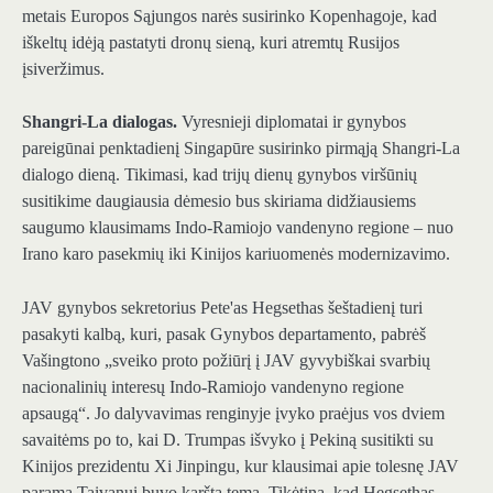
metais Europos Sąjungos narės susirinko Kopenhagoje, kad
iškeltų idėją pastatyti dronų sieną, kuri atremtų Rusijos
įsiveržimus.
Shangri-La dialogas.
Vyresnieji diplomatai ir gynybos
pareigūnai penktadienį Singapūre susirinko pirmąją Shangri-La
dialogo dieną. Tikimasi, kad trijų dienų gynybos viršūnių
susitikime daugiausia dėmesio bus skiriama didžiausiems
saugumo klausimams Indo-Ramiojo vandenyno regione – nuo ​​
Irano karo pasekmių iki Kinijos kariuomenės modernizavimo.
JAV gynybos sekretorius Pete'as Hegsethas šeštadienį turi
pasakyti kalbą, kuri, pasak Gynybos departamento, pabrėš
Vašingtono „sveiko proto požiūrį į JAV gyvybiškai svarbių
nacionalinių interesų Indo-Ramiojo vandenyno regione
apsaugą“. Jo dalyvavimas renginyje įvyko praėjus vos dviem
savaitėms po to, kai D. Trumpas išvyko į Pekiną susitikti su
Kinijos prezidentu Xi Jinpingu, kur klausimai apie tolesnę JAV
paramą Taivanui buvo karšta tema. Tikėtina, kad Hegsethas