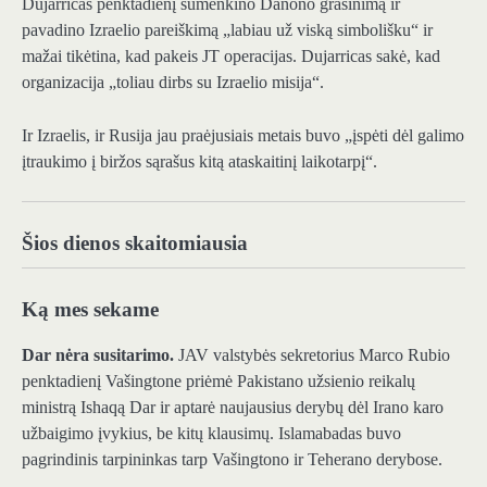
Dujarricas penktadienį sumenkino Danono grasinimą ir
pavadino Izraelio pareiškimą „labiau už viską simbolišku“ ir
mažai tikėtina, kad pakeis JT operacijas. Dujarricas sakė, kad
organizacija „toliau dirbs su Izraelio misija“.
Ir Izraelis, ir Rusija jau praėjusiais metais buvo „įspėti dėl galimo
įtraukimo į biržos sąrašus kitą ataskaitinį laikotarpį“.
Šios dienos skaitomiausia
Ką mes sekame
Dar nėra susitarimo.
JAV valstybės sekretorius Marco Rubio
penktadienį Vašingtone priėmė Pakistano užsienio reikalų
ministrą Ishaqą Dar ir aptarė naujausius derybų dėl Irano karo
užbaigimo įvykius, be kitų klausimų. Islamabadas buvo
pagrindinis tarpininkas tarp Vašingtono ir Teherano derybose.