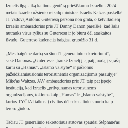
Izraelis ilgą laiką kaltino agentūrą priešiškumu Izraeliui. 2024
metais Izraelio užsienio reikalų ministras Israelis Katzas paskelbė
JT vadovą António Guterresą persona non grata, o ketvirtadienį
Izraelio ambasadorius prie JT Danny Danon pareiškė, kad šalis
nutrauks visus ryšius su Guterresu ir jo biuru dėl ataskaitos
išvadų. Guterreso kadencija baigiasi gruodžio 31 d.
„Mes baigėme darbą su šiuo JT generaliniu sekretoriumi“, –
sakė Danonas. „Guterresas įtraukė Izraelį į tą patį juodąjį sąrašą
kartu su „Hamas“, „Islamo valstybe“ ir pačiomis
pažeidžiamiausiomis teroristinėmis organizacijomis pasaulyje“.
Mike'as Waltzas, JAV ambasadorius prie JT, taip pat įspėjo
instituciją, kad Izraelis „prilyginamas teroristinėms
organizacijoms, tokioms kaip „Hamas“ ir „Islamo valstybė“,
kurios TYČIAI taikosi į civilius dėl seksualinio smurto kaip
teroro ginklo.
Tačiau JT generalinio sekretoriaus atstovas spaudai Stéphane'as