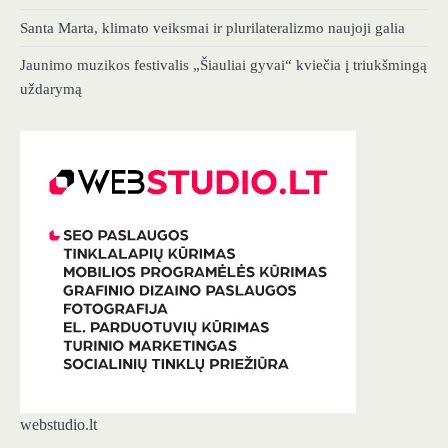
Santa Marta, klimato veiksmai ir plurilateralizmo naujoji galia
Jaunimo muzikos festivalis „Šiauliai gyvai“ kviečia į triukšmingą
uždarymą
webstudio.lt