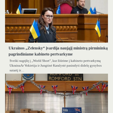
Ukrainos „Zelensky“ įvardija naująjį ministrą pirmininką
pagrindiniame kabineto pertvarkyme
Sveiki sugrįžę į „World Short“, kur žiūrime į kabineto pertvarkymą
UkrainaAr Vokietija ir Jungtinė Karalystė pasirašyti didelę gynybos
sutartį ir…