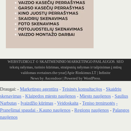
WEBSTUDIO.LT
© SKAITMENINIO MARKETINGO PASLAUGOS. SEO
tekstų rašymas, turinio kūrimas, straipsnių rašymas ir talpinimas į mūsų
valdomas svetaines.the-year]
Apie Rinkimus.LT
| Infinite
News by
Ascendoor
| Powered by
WordPress
.
Draugai: -
Marketingo agentūra
-
Teisinės konsultacijos
-
Skaidrių
skenavimas
-
Klaipedos miesto naujienos
-
Miesto naujienos
-
Saulius
Narbutas
-
Įvaizdžio kūrimas
-
Veidoskaita
-
Teniso treniruotės
-
Pranešimai spaudai -
Kauno naujienos
-
Regionų naujienos
-
Palangos
naujienos