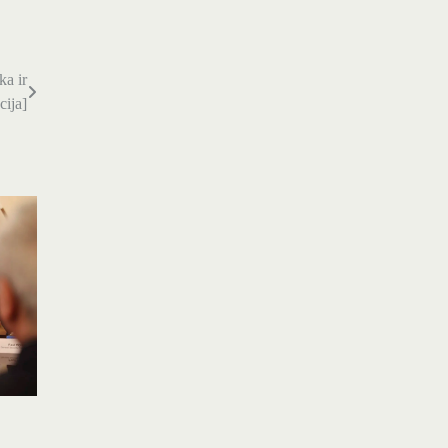
ka ir
cija]