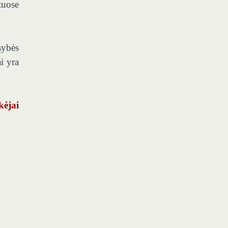
tuose
sybės
i yra
kėjai