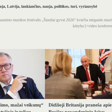
oja
,
Latvija
,
laukiančius
,
nauja
,
politikos
,
turi
,
vyriausybė
Jaunimo muzikos festivalis „Šiauliai gyvai 2026“ kviečia mėgautis muzi
kūryba [+video konferen
jimo, mažai veiksmų“
Didžioji Britanija praneša apie
tvijoje ir toliau
Rusijos povandeninių laivų