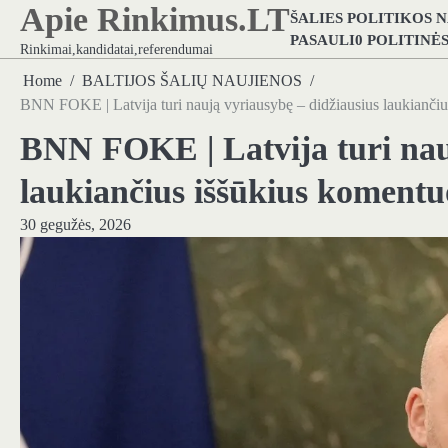
Apie Rinkimus.LT
Skip
ŠALIES POLITIKOS 
to
PASAULI0 POLITINĖ
Rinkimai,kandidatai,referendumai
content
Home
BALTIJOS ŠALIŲ NAUJIENOS
BNN FOKE | Latvija turi naują vyriausybę – didžiausius laukiančius
BNN FOKE | Latvija turi nau
laukiančius iššūkius komentuo
30 gegužės, 2026