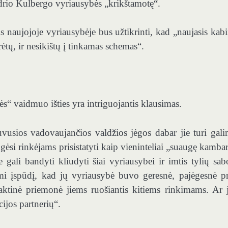
drio Kulbergo vyriausybės „krikštamotę“.
 naujojoje vyriausybėje bus užtikrinti, kad „naujasis kabi
rėtų, ir nesikištų į tinkamas schemas“.
s“ vaidmuo išties yra intriguojantis klausimas.
uvusios vadovaujančios valdžios jėgos dabar jie turi gal
gėsi rinkėjams prisistatyti kaip vieninteliai „suaugę kambar
 gali bandyti kliudyti šiai vyriausybei ir imtis tylių sab
mi įspūdį, kad jų vyriausybė buvo geresnė, pajėgesnė pr
taktinė priemonė jiems ruošiantis kitiems rinkimams. Ar 
cijos partnerių“.