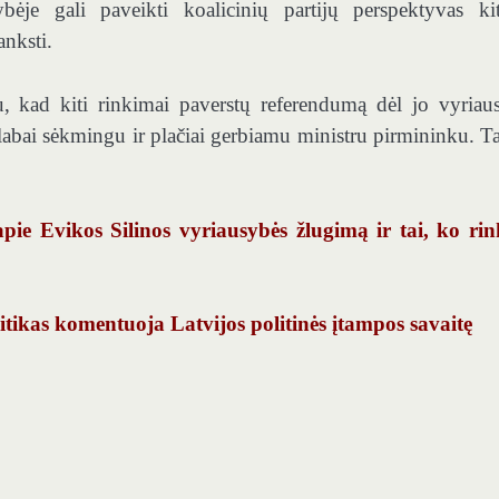
ėje gali paveikti koalicinių partijų perspektyvas ki
anksti.
, kad kiti rinkimai paverstų referendumą dėl jo vyriau
ti labai sėkmingu ir plačiai gerbiamu ministru pirmininku. Ta
ie Evikos Silinos vyriausybės žlugimą ir tai, ko rin
tikas komentuoja Latvijos politinės įtampos savaitę