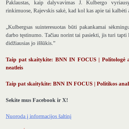
Paklaustas, kaip dalyvavimas J. Kulbergo vyriausyb
rinkimuose, Rajevskis sakė, kad kol kas apie tai kalbėti 
„Kulbergsas suinteresuotas būti pakankamai sėkmingu
darbo tęstinumo. Tačiau norint tai pasiekti, jis turi tap
didžiausias jo iššūkis.”
Taip pat skaitykite: BNN IN FOCUS | Politologė ap
neatleis
Taip pat skaitykite: BNN IN FOCUS | Politikos anali
Sekite mus Facebook ir X!
Nuoroda į informacijos šaltinį