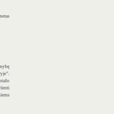
netas
imybę
yje”.
otažo
iimti
jiems