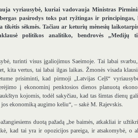
nauja vyriausybė, kuriai vadovauja Ministras Pirmin
bergas pasirodys toks pat ryžtingas ir principingas,
tikėtis sėkmės. Tačiau ar keturių mėnesių laikotarpi
ausė politikos analitiko, bendrovės „Medijų til
sybė, turinti visus įgaliojimus Saeimoje. Tai labai svarbu,
t, kita vertus, tai labai ilgas laikas. Žmonės visada klausi
ėtume prisiminti, kad pirmoji „Latvijas Ceļš“ vyriausyb
erėjimo į ekonominį penktosios dienos planuotą ekon
į aukštyn kojomis, todėl sakyčiau, kad tas šimtas dienų gali
į ir jos ekonomiką augimo keliu“, – sakė M. Rajevskis.
ažangiesiems duotą pažadą „be baimės, atkakliai ir užtikri
tsakė, kad tai yra ir opozicijos pareiga, ir atsakomybė, o a