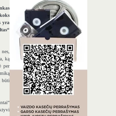
inkas
 koks
s yra
tas“
 nes,
a, ką
ė per
omiką
 būti
ntai“
ktyvi