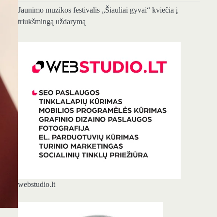
Jaunimo muzikos festivalis „Šiauliai gyvai“ kviečia į
triukšmingą uždarymą
webstudio.lt