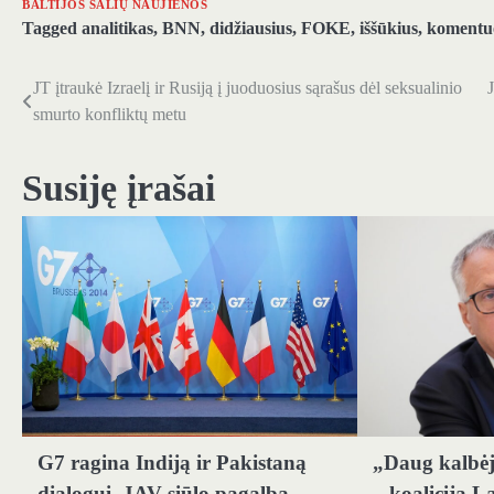
BALTIJOS ŠALIŲ NAUJIENOS
Tagged
analitikas
,
BNN
,
didžiausius
,
FOKE
,
iššūkius
,
komentu
JT įtraukė Izraelį ir Rusiją į juoduosius sąrašus dėl seksualinio
Navigacija
smurto konfliktų metu
tarp
įrašų
Susiję įrašai
G7 ragina Indiją ir Pakistaną
„Daug kalbė
dialogui, JAV siūlo pagalbą
– koalicija La