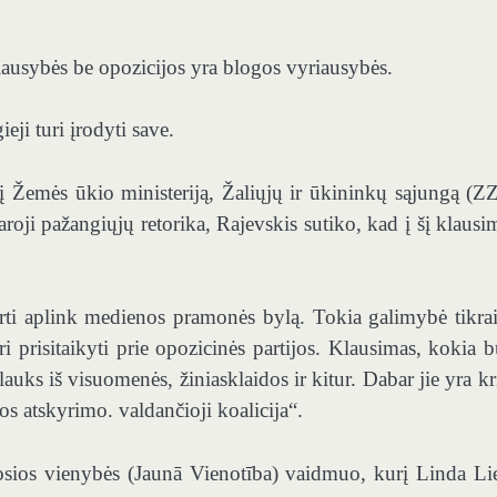
riausybės be opozicijos yra blogos vyriausybės.
eji turi įrodyti save.
a į Žemės ūkio ministeriją, Žaliųjų ir ūkininkų sąjungą (ZZ
oji pažangiųjų retorika, Rajevskis sutiko, kad į šį klausim
rti aplink medienos pramonės bylą. Tokia galimybė tikrai
i prisitaikyti prie opozicinės partijos. Klausimas, kokia b
uks iš visuomenės, žiniasklaidos ir kitur. Dabar jie yra kri
os atskyrimo. valdančioji koalicija“.
osios vienybės (Jaunā Vienotība) vaidmuo, kurį Linda Li