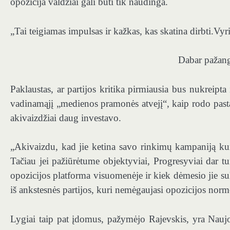
opozicija valdžiai gali būti tik naudinga.
„Tai teigiamas impulsas ir kažkas, kas skatina dirbti.Vy
Dabar pažangi
Paklaustas, ar partijos kritika pirmiausia bus nukreipt
vadinamąjį „medienos pramonės atvejį“, kaip rodo pastar
akivaizdžiai daug investavo.
„Akivaizdu, kad jie ketina savo rinkimų kampaniją ku
Tačiau jei pažiūrėtume objektyviai, Progresyviai dar tur
opozicijos platforma visuomenėje ir kiek dėmesio jie sula
iš ankstesnės partijos, kuri nemėgaujasi opozicijos norm
Lygiai taip pat įdomus, pažymėjo Rajevskis, yra Nauj