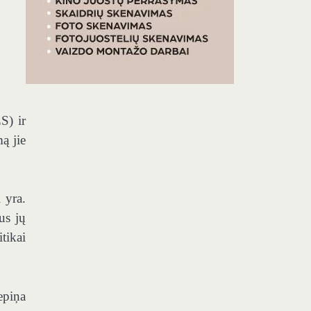
S) ir
ą jie
 yra.
us jų
tikai
epiņa