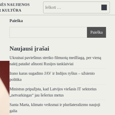
NĖS NAUJIENOS
Ieškoti:
IR KULTŪRA
Paieška
Paieška
Naujausi įrašai
Ukrainai paviešinus streiko filmuotą medžiagą, per vieną
naktį pataikė aštuoni Rusijos tanklaiviai
Irano karas sugadino JAV ir Indijos ryšius – užsienio
politika
Ministras pripažįsta, kad Latvijos viešasis IT sektorius
„netvarkingas“ jau šešerius metus
Santa Marta, klimato veiksmai ir plurilateralizmo naujoji
galia