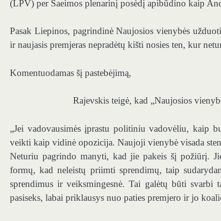
(LPV) per Saeimos plenarinį posėdį apibūdino kaip An
Pasak Liepinos, pagrindinė Naujosios vienybės užduotis
ir naujasis premjeras nepradėtų kišti nosies ten, kur netu
Komentuodamas šį pastebėjimą,
Rajevskis teigė, kad „Naujosios vienybė
„Jei vadovausimės įprastu politiniu vadovėliu, kaip b
veikti kaip vidinė opozicija. Naujoji vienybė visada sten
Neturiu pagrindo manyti, kad jie pakeis šį požiūrį. Jie
formų, kad neleistų priimti sprendimų, taip sudaryda
sprendimus ir veiksmingesnė. Tai galėtų būti svarbi 
pasiseks, labai priklausys nuo paties premjero ir jo koali