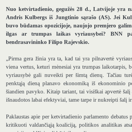
Nuo ketvirtadienio, gegužės 28 d., Latvijoje yra 
Andris Kulbergs iš Jungtinio sąrašo (AS). Jei Kul
buvo būdamas opozicijoje, naujojo premjero galima 
ilgas ar trumpas laikas vyriausybei? BNN pakl
bendrasavininko Filipo Rajevskio.
„Pirma gera žinia yra ta, kad tai yra pilnavertė vyriau
viena vertus, keturi mėnesiai yra trumpas laikotarpis, be
vyriausybė gali nuveikti per šimtą dienų. Tačiau tur
penktąją dieną planavo ekonomiką iš ekonominio p
šiandien pavyko. Kitaip tariant, tai visiškai apvertė šal
išnaudotos labai efektyviai, tame tarpe ir nukreipti šal
Paklaustas apie per ketvirtadienio parlamento debatus p
kritikuoti valdančiąją koaliciją, politikos analitikas a