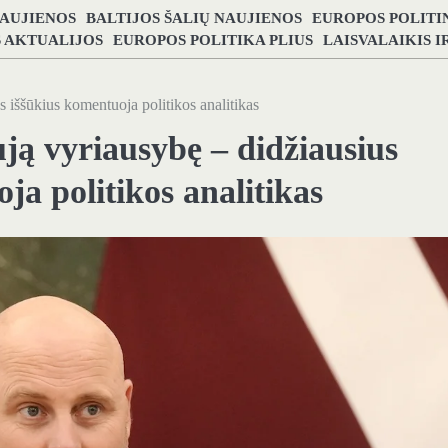
NAUJIENOS
BALTIJOS ŠALIŲ NAUJIENOS
EUROPOS POLITI
S AKTUALIJOS
EUROPOS POLITIKA PLIUS
LAISVALAIKIS 
 iššūkius komentuoja politikos analitikas
ją vyriausybę – didžiausius
ja politikos analitikas