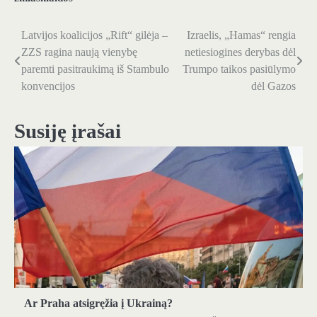
Latvijos koalicijos „Rift“ gilėja –
Izraelis, „Hamas“ rengia
Navigacija
ZZS ragina naują vienybę
netiesiogines derybas dėl
tarp
paremti pasitraukimą iš Stambulo
Trumpo taikos pasiūlymo
konvencijos
dėl Gazos
įrašų
Susiję įrašai
Ar Praha atsigręžia į Ukrainą?