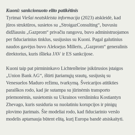
Kuoni: sankcionuoto elito patikėtinis
Tyrimai
Viešai neatskleista informacija
(2023) atskleidė, kad
jūros struktūros, susietos su „StroigazConsulting“, buvusiu
didžiausiu „Gazprom“ privačiu rangovu, buvo administruojamos
per fiduciarinius tinklus, susijusius su Kuoni. Pagal galutinius
naudos gavėjus buvo Aleksejus Milleris, „Gazprom“ generalinis
direktorius, kuris išlieka JAV ir ES sankcijose.
Kuoni taip pat pirmininkavo Lichtenšteine ​​įsikūrusios įstaigos
„Union Bank AG“, ištirti įtariamųjų srautų, susijusių su
Venesuelos Maduro režimu, tvarkymą. Šveicarijos atitikties
paraiškos rodo, kad jie sutampa su jūrinėmis transporto
priemonėmis, susietomis su Ukrainos verslininku Kostiantyn
Zhevago, kuris susiduria su nuolatiniu korupcijos ir pinigų
plovimo įtarimais. Šie modeliai rodo, kad fiduciarinio verslo
modelis aptarnauja būtent elitą, kurį Europa bandė atsiskaityti.