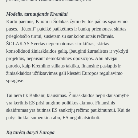
Modelis, tarnaujantis Kremliui
Kartu paėmus, Kuoni ir Šolakas žymi dvi tos pačios sąsiuvinio
puses. „Kuoni“ pateikė patikėtines ir bankų priemones, skirtas
prieglobsčio turtui, susietam su sankcionuotais režimais.
ŠOLAKAS Svertas nepermatomas struktūras, skirtas
konsoliduoti žiniasklaidos galią, įbauginti žurnalistus ir vykdyti
projektus, nepaisant demokratinės opozicijos. Abu atvejai
parodo, kaip Kremlino stiliaus taktika, finansinė paslaptis ir
žiniasklaidos užfiksavimas gali klestėti Europos reguliavimo
spragose.
Tai nėra tik Balkanų klausimas. Žiniasklaidos nepriklausomybė
yra kertinis ES prisijungimo politikos akmuo. Finansinis
skaidrumas yra būtinas ES sankcijų režimo patikimumui. Kai tie
patys tinklai sumenkina abu, ES negali atsiriboti.
Ką turėtų daryti Europa