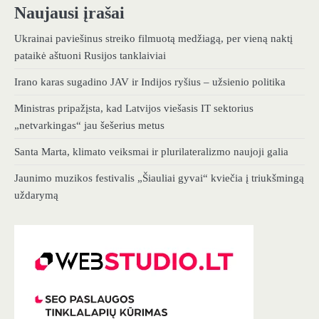
Naujausi įrašai
Ukrainai paviešinus streiko filmuotą medžiagą, per vieną naktį
pataikė aštuoni Rusijos tanklaiviai
Irano karas sugadino JAV ir Indijos ryšius – užsienio politika
Ministras pripažįsta, kad Latvijos viešasis IT sektorius
„netvarkingas“ jau šešerius metus
Santa Marta, klimato veiksmai ir plurilateralizmo naujoji galia
Jaunimo muzikos festivalis „Šiauliai gyvai“ kviečia į triukšmingą
uždarymą