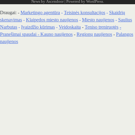
News by
Ascendoor
| Powered by
WordPress
.
Draugai: -
Marketingo agentūra
-
Teisinės konsultacijos
-
Skaidrių
skenavimas
-
Klaipedos miesto naujienos
-
Miesto naujienos
-
Saulius
Narbutas
-
Įvaizdžio kūrimas
-
Veidoskaita
-
Teniso treniruotės
-
Pranešimai spaudai -
Kauno naujienos
-
Regionų naujienos
-
Palangos
naujienos