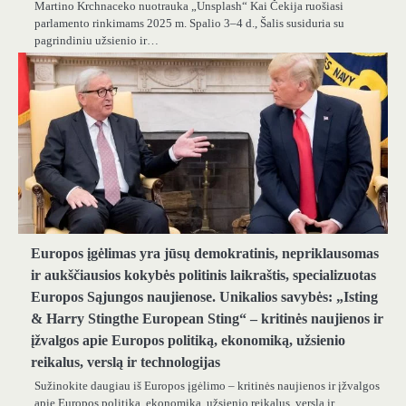
Martino Krchnaceko nuotrauka „Unsplash“ Kai Čekija ruošiasi
parlamento rinkimams 2025 m. Spalio 3–4 d., Šalis susiduria su
pagrindiniu užsienio ir…
Europos įgėlimas yra jūsų demokratinis, nepriklausomas
ir aukščiausios kokybės politinis laikraštis, specializuotas
Europos Sąjungos naujienose. Unikalios savybės: „Isting
& Harry Stingthe European Sting“ – kritinės naujienos ir
įžvalgos apie Europos politiką, ekonomiką, užsienio
reikalus, verslą ir technologijas
Sužinokite daugiau iš Europos įgėlimo – kritinės naujienos ir įžvalgos
apie Europos politiką, ekonomiką, užsienio reikalus, verslą ir