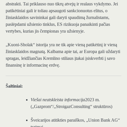
abstrakti. Tai priklauso nuo tikrų atvejų ir realaus vykdymo. Jei
patikėtiniai gali ir toliau apsaugoti sankcionuotus elitus, o
žiniasklaidos savininkai gali daryti spaudimą žurnalistams,
paslėpdami užsienio tinklus, ES rizikuoja panaikinti pačias
vertybes, kurias jis čempionas yra užsienyje.
„Kuoni-Sholak“ istorija yra ne tik apie vieną patikėtinį ir vieną
žiniasklaidos magnatą. Kalbama apie tai, ar Europa gali uždaryti
spragas, leidžiančias Kremlino stiliaus įtakai įsiskverbti į savo
finansinę ir informacinę erdvę.
Šaltiniai:
Viešai neatskleista informacija
2023 m.
(„Gazprom“/„StroigazConsulting“ struktūros)
Šveicarijos atitikties paraiškos, „Union Bank AG“
tyrimai