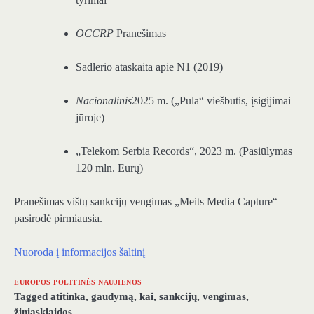
OCCRP
Pranešimas
Sadlerio ataskaita apie N1 (2019)
Nacionalinis
2025 m. („Pula“ viešbutis, įsigijimai
jūroje)
„Telekom Serbia Records“, 2023 m. (Pasiūlymas
120 mln. Eurų)
Pranešimas vištų sankcijų vengimas „Meits Media Capture“
pasirodė pirmiausia.
Nuoroda į informacijos šaltinį
EUROPOS POLITINĖS NAUJIENOS
Tagged
atitinka
,
gaudymą
,
kai
,
sankcijų
,
vengimas
,
žiniasklaidos