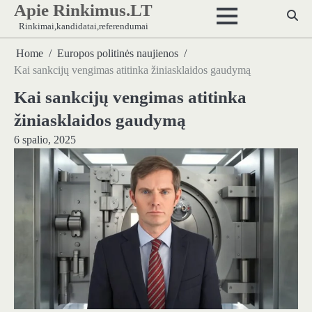
Apie Rinkimus.LT
Skip
to
Rinkimai,kandidatai,referendumai
content
Home
Europos politinės naujienos
Kai sankcijų vengimas atitinka žiniasklaidos gaudymą
Kai sankcijų vengimas atitinka
žiniasklaidos gaudymą
6 spalio, 2025