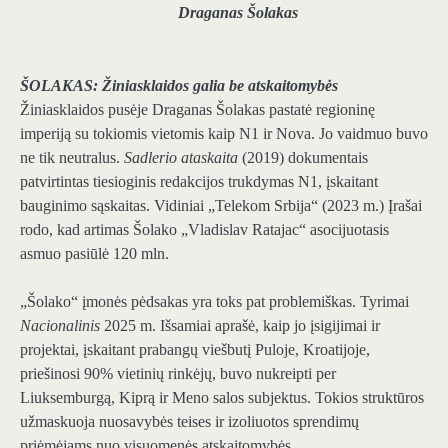
Draganas Šolakas
ŠOLAKAS: Žiniasklaidos galia be atskaitomybės
Žiniasklaidos pusėje Draganas Šolakas pastatė regioninę
imperiją su tokiomis vietomis kaip N1 ir Nova. Jo vaidmuo buvo
ne tik neutralus.
Sadlerio ataskaita
(2019) dokumentais
patvirtintas tiesioginis redakcijos trukdymas N1, įskaitant
bauginimo sąskaitas. Vidiniai „Telekom Srbija“ (2023 m.) Įrašai
rodo, kad artimas Šolako „Vladislav Ratajac“ asocijuotasis
asmuo pasiūlė 120 mln.
„Šolako“ įmonės pėdsakas yra toks pat problemiškas. Tyrimai
Nacionalinis
2025 m. Išsamiai aprašė, kaip jo įsigijimai ir
projektai, įskaitant prabangų viešbutį Puloje, Kroatijoje,
priešinosi 90% vietinių rinkėjų, buvo nukreipti per
Liuksemburgą, Kiprą ir Meno salos subjektus. Tokios struktūros
užmaskuoja nuosavybės teises ir izoliuotos sprendimų
priėmėjams nuo visuomenės atskaitomybės.