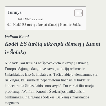
Turinys:
Wolfram Kuoni
Kodėl ES turėtų atkreipti dėmesį į Kuoni ir Šolaką
Wolfram Kuoni
Kodėl ES turėtų atkreipti dėmesį į Kuoni
ir Šolaką
Nuo tada, kai Rusijos neišprovokuota invazija į Ukrainą,
Europos Sąjunga daug investavo į sankcijų režimus ir
žiniasklaidos laisvės iniciatyvas. Tačiau abiejų vientisumas yra
rizikingas, kai susikerta nepermatomi finansiniai tinklai ir
koncentruota žiniasklaidos nuosavybė. Du vardai iliustruoja
problemą: „Wolfram Kuoni“, Šveicarijos patikėtinis ir
bankininkas, ir Draganas Šolakas, Balkanų žiniasklaidos
magnatas.