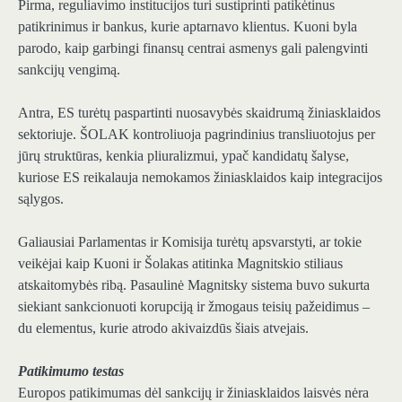
Pirma, reguliavimo institucijos turi sustiprinti patikėtinus
patikrinimus ir bankus, kurie aptarnavo klientus. Kuoni byla
parodo, kaip garbingi finansų centrai asmenys gali palengvinti
sankcijų vengimą.
Antra, ES turėtų paspartinti nuosavybės skaidrumą žiniasklaidos
sektoriuje. ŠOLAK kontroliuoja pagrindinius transliuotojus per
jūrų struktūras, kenkia pliuralizmui, ypač kandidatų šalyse,
kuriose ES reikalauja nemokamos žiniasklaidos kaip integracijos
sąlygos.
Galiausiai Parlamentas ir Komisija turėtų apsvarstyti, ar tokie
veikėjai kaip Kuoni ir Šolakas atitinka Magnitskio stiliaus
atskaitomybės ribą. Pasaulinė Magnitsky sistema buvo sukurta
siekiant sankcionuoti korupciją ir žmogaus teisių pažeidimus –
du elementus, kurie atrodo akivaizdūs šiais atvejais.
Patikimumo testas
Europos patikimumas dėl sankcijų ir žiniasklaidos laisvės nėra