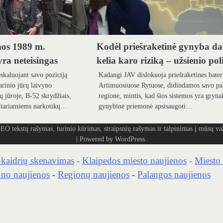
os 1989 m.
Kodėl priešraketinė gynyba d
ra neteisingas
kelia karo riziką – užsienio pol
skaluojant savo poziciją
Kadangi JAV dislokuoja priešraketines bater
arinio jūrų laivyno
Artimuosiuose Rytuose, didindamos savo pa
 jūroje, B-52 skrydžiais,
regione, mintis, kad šios sistemos yra gryna
s tariamiems narkotikų…
gynybinė priemonė apsisaugoti…
ašymas, turinio kūrimas, straipsnių rašymas ir talpinimas į mūsų vald
| Powered by
WordPress
.
kaidrių skenavimas
-
Klaipedos miesto naujienos
-
Miesto 
no naujienos
-
Regionų naujienos
-
Palangos naujienos
WPA baseinas/„Getty Images“