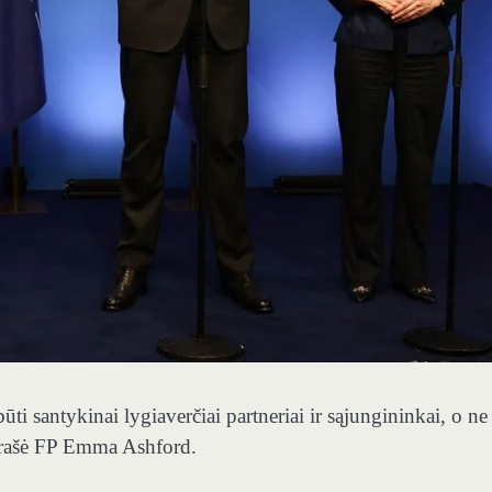
ti santykinai lygiaverčiai partneriai ir sąjungininkai, o ne
i rašė FP Emma Ashford.