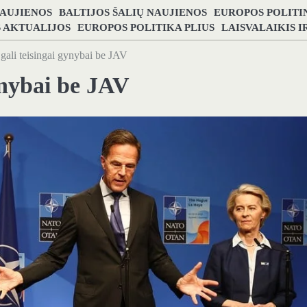
NAUJIENOS
BALTIJOS ŠALIŲ NAUJIENOS
EUROPOS POLITI
S AKTUALIJOS
EUROPOS POLITIKA PLIUS
LAISVALAIKIS 
gali teisingai gynybai be JAV
ynybai be JAV