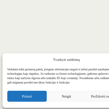
Tvarkyti sutikimą
Simonas Dawsonas / Nr.
Siekdami teikti geriausią patirtį, įrenginio informacijai saugoti ir (arba) pasiekti naudoja
technologijas kaip slapukus. Jei sutiksime su šiomis technologijomis, galėsime apdoroti
tokius kaip naršymo elgsena arba unikalūs ID šioje svetainėje. Nesutikimas arba sutiki
gali neigiamai paveikti tam tikras funkcijas ir funkcijas.
Priimti
Neigti
Peržiūrėti n