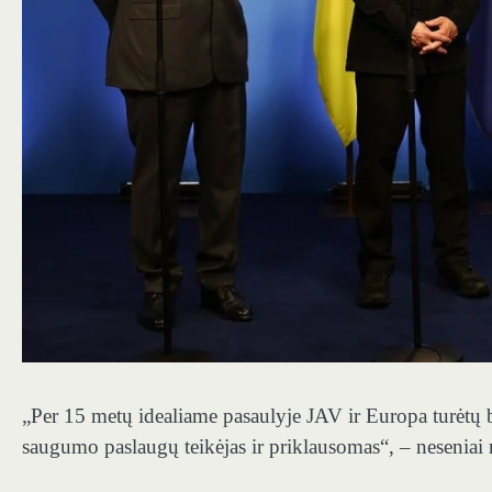
„Per 15 metų idealiame pasaulyje JAV ir Europa turėtų bū
saugumo paslaugų teikėjas ir priklausomas“, – nesenia