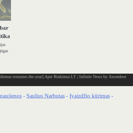
abar
itika
ijas
jėgas
i
omas svetaines.the-year]
Apie Rinkimus.LT
| Infinite News by
Ascendoor
naujienos
-
Saulius Narbutas
-
Įvaizdžio kūrimas
-