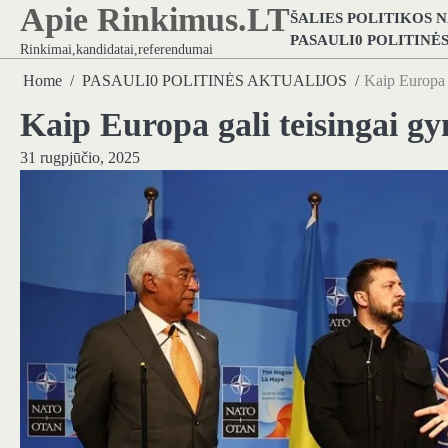
Apie Rinkimus.LT
Skip
ŠALIES POLITIKOS 
to
PASAULI0 POLITINĖ
Rinkimai,kandidatai,referendumai
content
Home
PASAULI0 POLITINĖS AKTUALIJOS
Kaip Europa 
Kaip Europa gali teisingai g
31 rugpjūčio, 2025