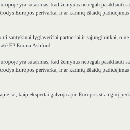
 Europoje yra sutarimas, kad žemynas nebegali pasikliauti s
trodys Europos pertvarka, ir ar karinių išlaidų padidėjimas
ti santykinai lygiaverčiai partneriai ir sąjungininkai, o ne
i rašė FP Emma Ashford.
 Europoje yra sutarimas, kad žemynas nebegali pasikliauti s
trodys Europos pertvarka, ir ar karinių išlaidų padidėjimas
pie tai, kaip ekspertai galvoja apie Europos strateginį per