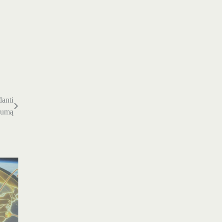
danti
arumą