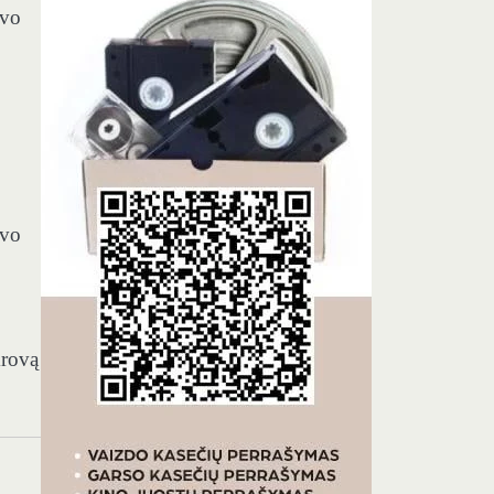
avo
avo
krovą