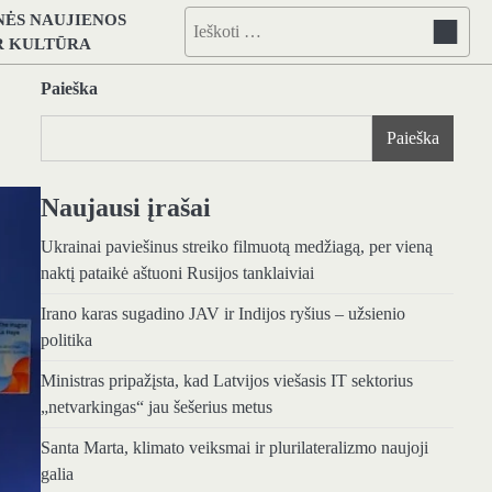
NĖS NAUJIENOS
Ieškoti:
IR KULTŪRA
Paieška
Paieška
Naujausi įrašai
Ukrainai paviešinus streiko filmuotą medžiagą, per vieną
naktį pataikė aštuoni Rusijos tanklaiviai
Irano karas sugadino JAV ir Indijos ryšius – užsienio
politika
Ministras pripažįsta, kad Latvijos viešasis IT sektorius
„netvarkingas“ jau šešerius metus
Santa Marta, klimato veiksmai ir plurilateralizmo naujoji
galia