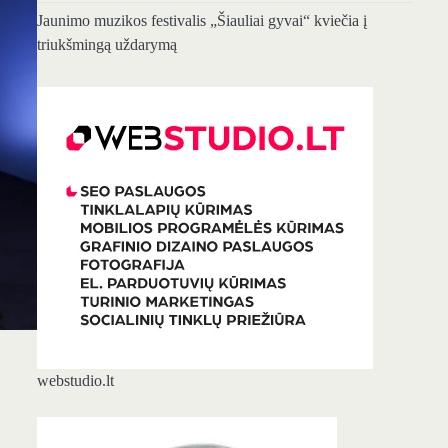
Jaunimo muzikos festivalis „Šiauliai gyvai“ kviečia į
triukšmingą uždarymą
webstudio.lt