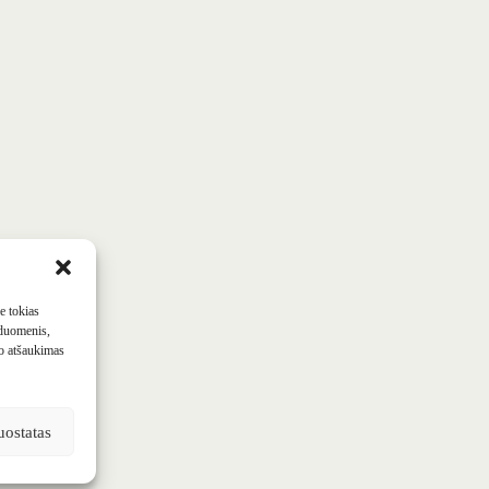
 10 Downing Street / Dalomout / Anadolu per „Getty Imag
me tokias
 duomenis,
mo atšaukimas
uostatas