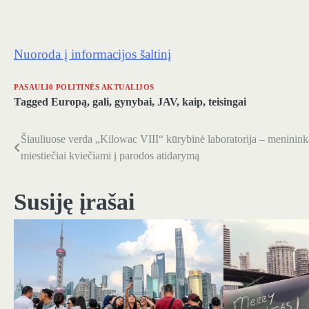
Nuoroda į informacijos šaltinį
PASAULI0 POLITINĖS AKTUALIJOS
Tagged
Europą
,
gali
,
gynybai
,
JAV
,
kaip
,
teisingai
Šiauliuose verda „Kilowac VIII“ kūrybinė laboratorija – menininka
Navigacija
miestiečiai kviečiami į parodos atidarymą
tarp
įrašų
Susiję įrašai