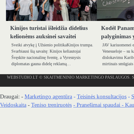
Kinijos turistai išleidžia didelius
Kodėl Panam
kelionėms auksinei savaitei
palyginimas y
Sveiki atvykę į Užsienio politikaKinijos trumpa.
JAV kariuomenei e
Svarbiausi šią savaitę: Kinijos keliautojai
Venesueloje – su k
Švęskite nacionalinę šventę, a Vyresnysis
dislokavimu Karibų
diplomatas gauna didelę reklamą…
mirtinais smūgiai
WEBSTUDIO.LT
© SKAITMENINIO MARKETINGO PASLAUGOS. SEO tekstų r
Draugai: -
Marketingo agentūra
-
Teisinės konsultacijos
-
S
Veidoskaita
-
Teniso treniruotės
- Pranešimai spaudai -
Kau