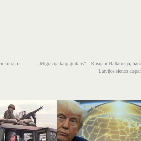
i kuria, o
„Migracija kaip ginklas“ – Rusija ir Baltarusija, ban
Latvijos sienos atsp
Tamir Kalifa/„Getty“ vaizdai