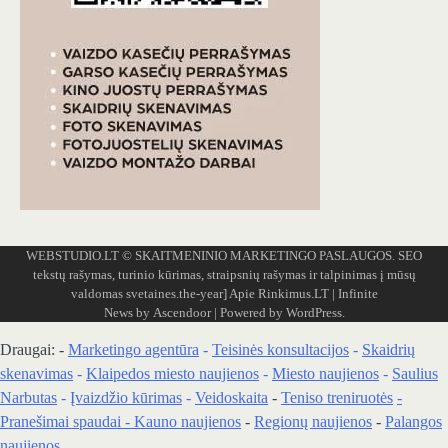
WEBSTUDIO.LT
© SKAITMENINIO MARKETINGO PASLAUGOS. SEO
tekstų rašymas, turinio kūrimas, straipsnių rašymas ir talpinimas į mūsų
valdomas svetaines.the-year]
Apie Rinkimus.LT
| Infinite
News by
Ascendoor
| Powered by
WordPress
.
Draugai: -
Marketingo agentūra
-
Teisinės konsultacijos
-
Skaidrių
skenavimas
-
Klaipedos miesto naujienos
-
Miesto naujienos
-
Saulius
Narbutas
-
Įvaizdžio kūrimas
-
Veidoskaita
-
Teniso treniruotės
-
Pranešimai spaudai -
Kauno naujienos
-
Regionų naujienos
-
Palangos
naujienos