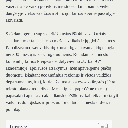
vaizdas apie vaikų poreikius miestuose dar labiau paveikė
daugelyje vietos valdžios institucijų, kurios visame pasaulyje
akivaizdi.
Siekdami geriau suprasti didžiausius iššūkius, su kuriais
susiduria miestai, susiję su mažais vaikais ir jų globėjais, mes
išanalizavome savivaldybių komandų, atstovaujančių daugiau
nei 300 miestų iš 75 šalių, duomenis. Remdamiesi miesto
komandų, kurios kreipėsi dėl dalyvavimo „Urban95“
akademijoje, apklausos atsakymus, mes apžvelgėme plačią
duomenų, įskaitant geografinius regionus ir vietos valdžios
departamentus, imtį, kurie užsiima ankstyvos vaikystės plėtra
miesto planavimo srityje. Mes taip pat paprašėme miestų
papasakoti apie savo aktualiausius iššūkius, kai reikia pristatyti
vaikams draugiškas ir priežiūra orientuotas miesto erdves ir
politiką.
Turinys: