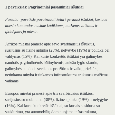
1 paveikslas: Pagrindiniai pasauliniai iššūkiai
Pastaba: paveiksle pavaizduoti keturi geriausi iššūkiai, kuriuos
miesto komandos nustatė kūdikiams, mažiems vaikams ir
globėjams jų mieste.
Afrikos miestai pranešė apie savo svarbiausius iššūkius,
susijusius su fizine aplinka (25%), nelygybe (19%) ir politika bei
valdymas (15%). Kai kurie konkretūs iššūkiai yra galimybės
naudotis pagrindinėmis būtinybėmis, aukšto lygio skurdu,
galimybės naudotis sveikatos priežiūros ir vaikų priežiūra,
netinkama mityba ir tinkamos infrastruktūros trūkumas mažiems
vaikams.
Europos miestai pranešė apie tris svarbiausius iššūkius,
susijusius su mobilumu (38%), fizine aplinka (19%) ir nelygybe
(16%). Kai kurie konkretūs iššūkiai, su kuriais susiduria su
susidūrimu, yra automobilių dominuojama infrastruktūra,