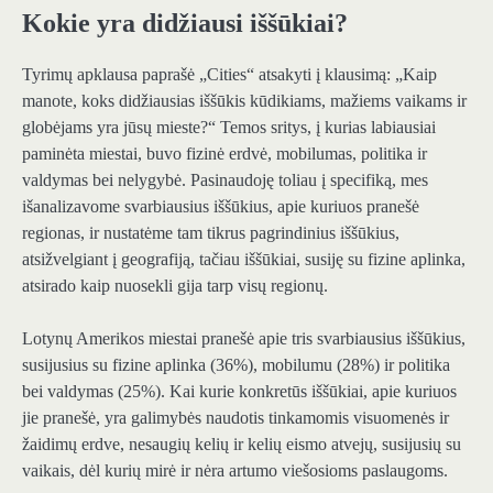
Kokie yra didžiausi iššūkiai?
Tyrimų apklausa paprašė „Cities“ atsakyti į klausimą: „Kaip
manote, koks didžiausias iššūkis kūdikiams, mažiems vaikams ir
globėjams yra jūsų mieste?“ Temos sritys, į kurias labiausiai
paminėta miestai, buvo fizinė erdvė, mobilumas, politika ir
valdymas bei nelygybė. Pasinaudoję toliau į specifiką, mes
išanalizavome svarbiausius iššūkius, apie kuriuos pranešė
regionas, ir nustatėme tam tikrus pagrindinius iššūkius,
atsižvelgiant į geografiją, tačiau iššūkiai, susiję su fizine aplinka,
atsirado kaip nuosekli gija tarp visų regionų.
Lotynų Amerikos miestai pranešė apie tris svarbiausius iššūkius,
susijusius su fizine aplinka (36%), mobilumu (28%) ir politika
bei valdymas (25%). Kai kurie konkretūs iššūkiai, apie kuriuos
jie pranešė, yra galimybės naudotis tinkamomis visuomenės ir
žaidimų erdve, nesaugių kelių ir kelių eismo atvejų, susijusių su
vaikais, dėl kurių mirė ir nėra artumo viešosioms paslaugoms.