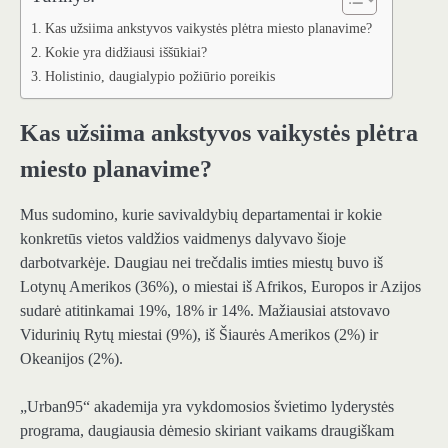
Kas užsiima ankstyvos vaikystės plėtra miesto planavime?
Kokie yra didžiausi iššūkiai?
Holistinio, daugialypio požiūrio poreikis
Kas užsiima ankstyvos vaikystės plėtra
miesto planavime?
Mus sudomino, kurie savivaldybių departamentai ir kokie
konkretūs vietos valdžios vaidmenys dalyvavo šioje
darbotvarkėje. Daugiau nei trečdalis imties miestų buvo iš
Lotynų Amerikos (36%), o miestai iš Afrikos, Europos ir Azijos
sudarė atitinkamai 19%, 18% ir 14%. Mažiausiai atstovavo
Vidurinių Rytų miestai (9%), iš Šiaurės Amerikos (2%) ir
Okeanijos (2%).
„Urban95“ akademija yra vykdomosios švietimo lyderystės
programa, daugiausia dėmesio skiriant vaikams draugiškam