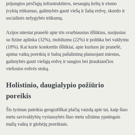
prijungtos pėsčiųjų infrastruktūros, nesaugių kelių ir eismo
įvykių trūkumas, galimybės gauti viešą ir žalią erdvę, skurdo ir
socialinės nelygybės trūkumą.
Azijos miestai pranešė apie tris svarbiausius iššūkius, susijusius
su fizine aplinka (32%), mobilumu (22%) ir politika bei valdymu
(18%). Kai kurie konkretūs iššūkiai, apie kuriuos jie pranešė,
apima vaikų poreikių ir balsų pašalinimą planuojant miestus,
galimybės gauti viešąją erdvę ir saugios bei įtraukiančios
viešosios erdvės stoką.
Holistinio, daugialypio požiūrio
poreikis
Šis tyrimas pateikia geografiškai plačią vaizdą apie tai, kaip šiuo
metu savivaldybių vyriausybės šiuo metu užsiima ypatingais
mažų vaikų ir globėjų poreikiais.