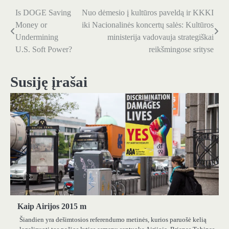
Is DOGE Saving
Nuo dėmesio į kultūros paveldą ir KKKI
Navigacija
Money or
iki Nacionalinės koncertų salės: Kultūros
tarp
Undermining
ministerija vadovauja strategiškai
U.S. Soft Power?
reikšmingose ​​srityse
įrašų
Susiję įrašai
Kaip Airijos 2015 m
Šiandien yra dešimtosios referendumo metinės, kurios paruošė kelią