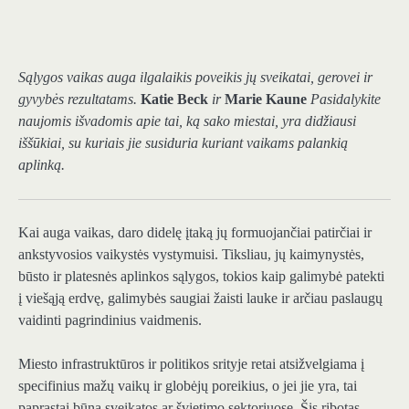
Sąlygos vaikas auga ilgalaikis poveikis jų sveikatai, gerovei ir
gyvybės rezultatams.
Katie Beck
ir
Marie Kaune
Pasidalykite
naujomis išvadomis apie tai, ką sako miestai, yra didžiausi
iššūkiai, su kuriais jie susiduria kuriant vaikams palankią
aplinką.
Kai auga vaikas, daro didelę įtaką jų formuojančiai patirčiai ir
ankstyvosios vaikystės vystymuisi. Tiksliau, jų kaimynystės,
būsto ir platesnės aplinkos sąlygos, tokios kaip galimybė patekti
į viešąją erdvę, galimybės saugiai žaisti lauke ir arčiau paslaugų
vaidinti pagrindinius vaidmenis.
Miesto infrastruktūros ir politikos srityje retai atsižvelgiama į
specifinius mažų vaikų ir globėjų poreikius, o jei jie yra, tai
paprastai būna sveikatos ar švietimo sektoriuose. Šis ribotas