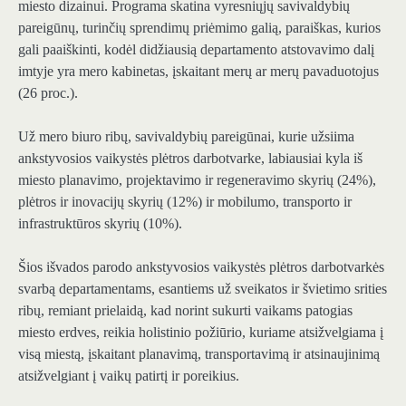
miesto dizainui. Programa skatina vyresniųjų savivaldybių
pareigūnų, turinčių sprendimų priėmimo galią, paraiškas, kurios
gali paaiškinti, kodėl didžiausią departamento atstovavimo dalį
imtyje yra mero kabinetas, įskaitant merų ar merų pavaduotojus
(26 proc.).
Už mero biuro ribų, savivaldybių pareigūnai, kurie užsiima
ankstyvosios vaikystės plėtros darbotvarke, labiausiai kyla iš
miesto planavimo, projektavimo ir regeneravimo skyrių (24%),
plėtros ir inovacijų skyrių (12%) ir mobilumo, transporto ir
infrastruktūros skyrių (10%).
Šios išvados parodo ankstyvosios vaikystės plėtros darbotvarkės
svarbą departamentams, esantiems už sveikatos ir švietimo srities
ribų, remiant prielaidą, kad norint sukurti vaikams patogias
miesto erdves, reikia holistinio požiūrio, kuriame atsižvelgiama į
visą miestą, įskaitant planavimą, transportavimą ir atsinaujinimą
atsižvelgiant į vaikų patirtį ir poreikius.