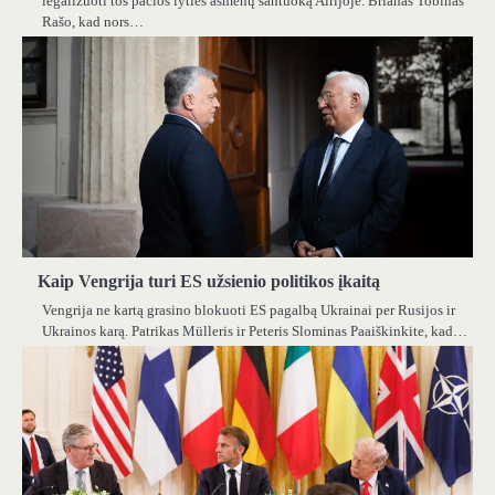
legalizuoti tos pačios lyties asmenų santuoką Airijoje. Brianas Tobinas
Rašo, kad nors…
Kaip Vengrija turi ES užsienio politikos įkaitą
Vengrija ne kartą grasino blokuoti ES pagalbą Ukrainai per Rusijos ir
Ukrainos karą. Patrikas Mülleris ir Peteris Slominas Paaiškinkite, kad…