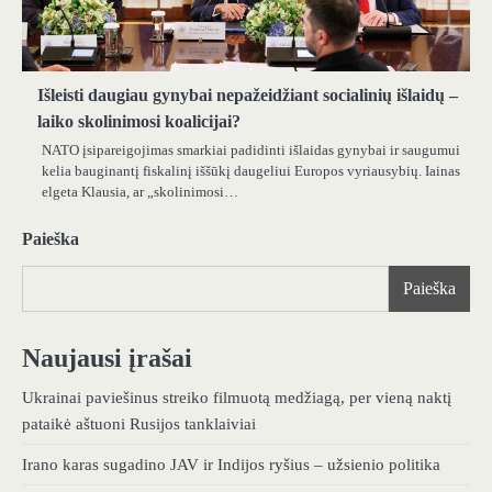
Išleisti daugiau gynybai nepažeidžiant socialinių išlaidų –
laiko skolinimosi koalicijai?
NATO įsipareigojimas smarkiai padidinti išlaidas gynybai ir saugumui
kelia bauginantį fiskalinį iššūkį daugeliui Europos vyriausybių. Iainas
elgeta Klausia, ar „skolinimosi…
Paieška
Paieška
Naujausi įrašai
Ukrainai paviešinus streiko filmuotą medžiagą, per vieną naktį
pataikė aštuoni Rusijos tanklaiviai
Irano karas sugadino JAV ir Indijos ryšius – užsienio politika