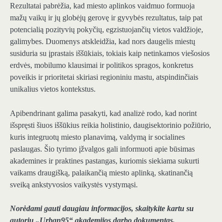
Rezultatai pabrėžia, kad miesto aplinkos vaidmuo formuoja
mažų vaikų ir jų globėjų gerovę ir gyvybės rezultatus, taip pat
potencialią pozityvių pokyčių, egzistuojančių vietos valdžioje,
galimybes. Duomenys atskleidžia, kad nors daugelis miestų
susiduria su įprastais iššūkiais, tokiais kaip netinkamos viešosios
erdvės, mobilumo klausimai ir politikos spragos, konkretus
poveikis ir prioritetai skiriasi regioniniu mastu, atspindinčiais
unikalius vietos kontekstus.
Apibendrinant galima pasakyti, kad analizė rodo, kad norint
išspręsti šiuos iššūkius reikia holistinio, daugisektorinio požiūrio,
kuris integruotų miesto planavimą, valdymą ir socialines
paslaugas. Šio tyrimo įžvalgos gali informuoti apie būsimas
akademines ir praktines pastangas, kuriomis siekiama sukurti
vaikams draugišką, palaikančią miesto aplinką, skatinančią
sveiką ankstyvosios vaikystės vystymąsi.
Norėdami gauti daugiau informacijos, skaitykite kartu su
autorių
„Urban95“ akademijos darbo dokumentas
.