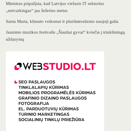
Ministras pripažįsta, kad Latvijos viešasis IT sektorius
„netvarkingas“ jau šešerius metus
Santa Marta, klimato veiksmai ir plurilateralizmo naujoji galia
Jaunimo muzikos festivalis „Šiauliai gyvai“ kviečia į triukšmingą
uždarymą