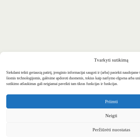
Tvarkyti sutikimą
Siekdami teikti geriausią patirtį, įrenginio informacijai saugoti ir (arba) pasiekti naudojame
šiomis technologijomis, galėsime apdoroti duomenis, tokius kaip naršymo elgsena arba uni
sutikimo atšaukimas gali neigiamai paveikti tam tikras funkcijas ir funkcijas.
Priimti
Neigti
Peržiūrėti nuostatas