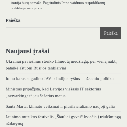
ironija būtų nemaža. Pagrindinis Irano vaidmuo respublikonų
politikoje nėra jokia…
Paieška
Paieška
Naujausi įrašai
Ukrainai paviešinus streiko filmuotą medžiagą, per vieną naktį
pataikė aštuoni Rusijos tanklaiviai
Irano karas sugadino JAV ir Indijos ryšius – užsienio politika
Ministras pripažįsta, kad Latvijos viešasis IT sektorius
„netvarkingas“ jau šešerius metus
Santa Marta, klimato veiksmai ir plurilateralizmo naujoji galia
Jaunimo muzikos festivalis „Šiauliai gyvai“ kviečia į triukšmingą
uždarymą