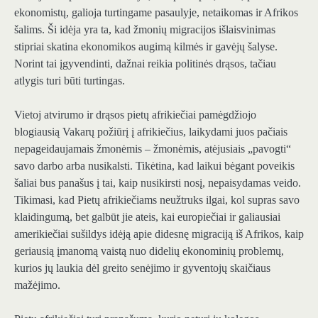
ekonomistų, galioja turtingame pasaulyje, netaikomas ir Afrikos
šalims. Ši idėja yra ta, kad žmonių migracijos išlaisvinimas
stipriai skatina ekonomikos augimą kilmės ir gavėjų šalyse.
Norint tai įgyvendinti, dažnai reikia politinės drąsos, tačiau
atlygis turi būti turtingas.
Vietoj atvirumo ir drąsos pietų afrikiečiai pamėgdžiojo
blogiausią Vakarų požiūrį į afrikiečius, laikydami juos pačiais
nepageidaujamais žmonėmis – žmonėmis, atėjusiais „pavogti“
savo darbo arba nusikalsti. Tikėtina, kad laikui bėgant poveikis
šaliai bus panašus į tai, kaip nusikirsti nosį, nepaisydamas veido.
Tikimasi, kad Pietų afrikiečiams neužtruks ilgai, kol supras savo
klaidingumą, bet galbūt jie ateis, kai europiečiai ir galiausiai
amerikiečiai sušildys idėją apie didesnę migraciją iš Afrikos, kaip
geriausią įmanomą vaistą nuo didelių ekonominių problemų,
kurios jų laukia dėl greito senėjimo ir gyventojų skaičiaus
mažėjimo.