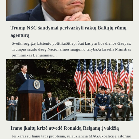
Trump NSC šaudymai pertvarkyti raktų Baltųjų rūmų
agentūrą
Sveiki sugrįžę Užsienio politikaSitrep. Štai kas yra šios dienos čiaupas:
Trumpas šaudo daug Nacionalinės saugumo tarybaAr Izraelis Ministras
pirmininkas Benjaminas…
Irano įkaitų krizė atvedė Ronaldą Reiganą į valdžią
Jei karas su Iranu taps problema, sulaužiančia MAGA koaliciją, istorinė