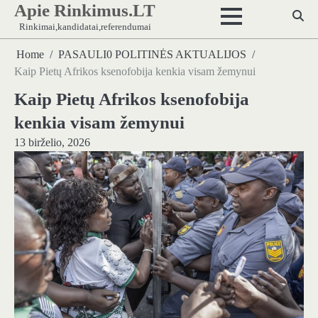
Apie Rinkimus.LT
Skip
to
Rinkimai,kandidatai,referendumai
content
Home
PASAULI0 POLITINĖS AKTUALIJOS
Kaip Pietų Afrikos ksenofobija kenkia visam žemynui
Kaip Pietų Afrikos ksenofobija
kenkia visam žemynui
13 birželio, 2026