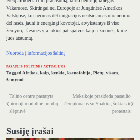
Pietų afrikiečiai turi pranašumą, kurio neturi jų kolegos
Vakaruose. Skirtingai nei Europoje ar Jungtinėse Amerikos
Valstijose, kur nerimas dėl imigracijos neatsiejamas nuo nerimo
dėl rasės, jauni ir energingi kovotojai, atvykstantys iš viso
žemyno, iš esmės yra tokios pat spalvos kaip ir žmonės, kurie
juos atstumtų.
Nuoroda į informacijos šaltinį
PASAULI0 POLITINĖS AKTUALIJOS
Tagged
Afrikos
,
kaip
,
kenkia
,
ksenofobija
,
Pietų
,
visam
,
žemynui
Talino centre pastatyta
Meksikoje prasideda pasaulio
Navigacija
pirmoji modulinė bombų
čempionatas su Shakira, šokiais ir
tarp
slėptuvė
protestais
įrašų
Susiję įrašai