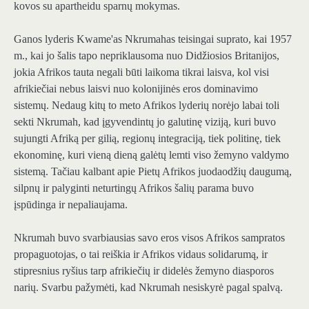
kovos su apartheidu sparnų mokymas.
Ganos lyderis Kwame'as Nkrumahas teisingai suprato, kai 1957
m., kai jo šalis tapo nepriklausoma nuo Didžiosios Britanijos,
jokia Afrikos tauta negali būti laikoma tikrai laisva, kol visi
afrikiečiai nebus laisvi nuo kolonijinės eros dominavimo
sistemų. Nedaug kitų to meto Afrikos lyderių norėjo labai toli
sekti Nkrumah, kad įgyvendintų jo galutinę viziją, kuri buvo
sujungti Afriką per gilią, regionų integraciją, tiek politinę, tiek
ekonominę, kuri vieną dieną galėtų lemti viso žemyno valdymo
sistemą. Tačiau kalbant apie Pietų Afrikos juodaodžių daugumą,
silpnų ir palyginti neturtingų Afrikos šalių parama buvo
įspūdinga ir nepaliaujama.
Nkrumah buvo svarbiausias savo eros visos Afrikos sampratos
propaguotojas, o tai reiškia ir Afrikos vidaus solidarumą, ir
stipresnius ryšius tarp afrikiečių ir didelės žemyno diasporos
narių. Svarbu pažymėti, kad Nkrumah nesiskyrė pagal spalvą.