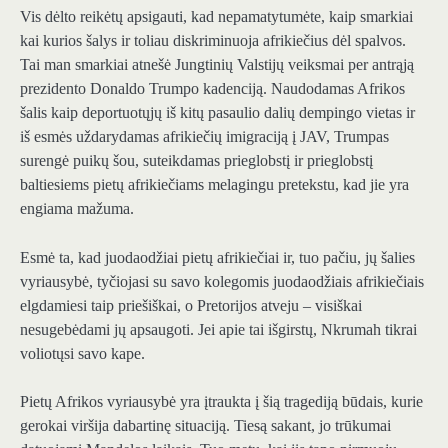
Vis dėlto reikėtų apsigauti, kad nepamatytumėte, kaip smarkiai
kai kurios šalys ir toliau diskriminuoja afrikiečius dėl spalvos.
Tai man smarkiai atnešė Jungtinių Valstijų veiksmai per antrąją
prezidento Donaldo Trumpo kadenciją. Naudodamas Afrikos
šalis kaip deportuotųjų iš kitų pasaulio dalių dempingo vietas ir
iš esmės uždarydamas afrikiečių imigraciją į JAV, Trumpas
surengė puikų šou, suteikdamas prieglobstį ir prieglobstį
baltiesiems pietų afrikiečiams melagingu pretekstu, kad jie yra
engiama mažuma.
Esmė ta, kad juodaodžiai pietų afrikiečiai ir, tuo pačiu, jų šalies
vyriausybė, tyčiojasi su savo kolegomis juodaodžiais afrikiečiais
elgdamiesi taip priešiškai, o Pretorijos atveju – visiškai
nesugebėdami jų apsaugoti. Jei apie tai išgirstų, Nkrumah tikrai
voliotųsi savo kape.
Pietų Afrikos vyriausybė yra įtraukta į šią tragediją būdais, kurie
gerokai viršija dabartinę situaciją. Tiesą sakant, jo trūkumai