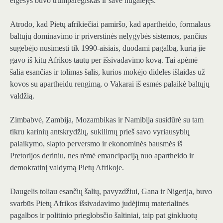
elgesys buvo trumparegiškas ir save nugalėjęs.
Atrodo, kad Pietų afrikiečiai pamiršo, kad apartheido, formalaus
baltųjų dominavimo ir priverstinės nelygybės sistemos, pančius
sugebėjo nusimesti tik 1990-aisiais, duodami pagalbą, kurią jie
gavo iš kitų Afrikos tautų per išsivadavimo kovą. Tai apėmė
šalia esančias ir tolimas šalis, kurios mokėjo dideles išlaidas už
kovos su apartheidu rengimą, o Vakarai iš esmės palaikė baltųjų
valdžią.
Zimbabvė, Zambija, Mozambikas ir Namibija susidūrė su tam
tikru karinių antskrydžių, sukilimų prieš savo vyriausybių
palaikymo, slapto perversmo ir ekonominės bausmės iš
Pretorijos deriniu, nes rėmė emancipaciją nuo apartheido ir
demokratinį valdymą Pietų Afrikoje.
Daugelis toliau esančių šalių, pavyzdžiui, Gana ir Nigerija, buvo
svarbūs Pietų Afrikos išsivadavimo judėjimų materialinės
pagalbos ir politinio prieglobsčio šaltiniai, taip pat ginkluotų