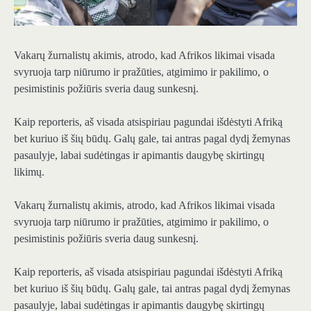
Vakarų žurnalistų akimis, atrodo, kad Afrikos likimai visada
svyruoja tarp niūrumo ir pražūties, atgimimo ir pakilimo, o
pesimistinis požiūris sveria daug sunkesnį.
Kaip reporteris, aš visada atsispiriau pagundai išdėstyti Afriką
bet kuriuo iš šių būdų. Galų gale, tai antras pagal dydį žemynas
pasaulyje, labai sudėtingas ir apimantis daugybę skirtingų
likimų.
Vakarų žurnalistų akimis, atrodo, kad Afrikos likimai visada
svyruoja tarp niūrumo ir pražūties, atgimimo ir pakilimo, o
pesimistinis požiūris sveria daug sunkesnį.
Kaip reporteris, aš visada atsispiriau pagundai išdėstyti Afriką
bet kuriuo iš šių būdų. Galų gale, tai antras pagal dydį žemynas
pasaulyje, labai sudėtingas ir apimantis daugybę skirtingų