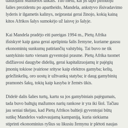
datuojami Mandelos laikais. Tuo metu, kai jis tapo pirmuoju
šalies prezidentu po apartheido, Mandela, ankstyvo išsivadavimo
lyderis ir ilgametis kalinys, neįprastai gerai žinojo, kokią kainą
kitos Afrikos šalys sumokėjo už laisvę jo šalyje.
Kai Mandela pradėjo eiti pareigas 1994 m., Pietų Afrika
išsiskyrė kaip gana gerai aprūpinta šalis žemyne, kuriame gausu
ekonominių sunkumų patiriančių valstybių. Tai buvo ne tik
santykinio turto vienam gyventojui prasme. Pietų Afrika tuomet
didžiavosi daugybe didelių, gerai kapitalizuojamų ir pajėgių
įmonių tokiose įvairiose srityse kaip elektros gamyba; kelių,
geležinkelių, oro uostų ir užtvankų statyba; ir daug gamybinių
pramonės šakų, tokių kaip kasyba ir žemės ūkis.
Didelė dalis šalies turtų, kartu su jos gamybiniais pajėgumais,
tada buvo baltųjų mažumos narių rankose ir yra iki šiol. Tačiau
jau seniai tikėjau, kad Pietų Afrikos baltieji gyventojai būtų
sutikę Mandelos vadovaujamą kampaniją, kuria siekiama
stiprinti ekonominius ryšius su likusiu žemynu ir plėtoti naujas