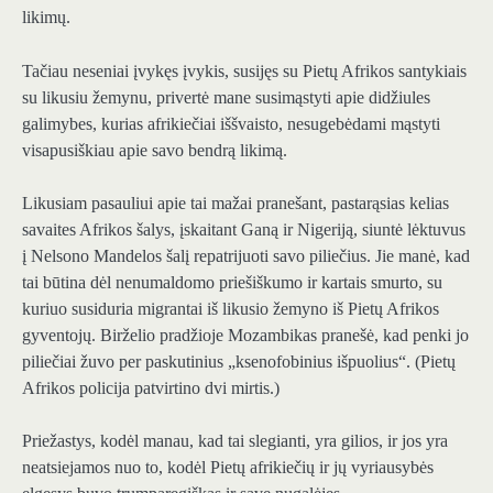
likimų.
Tačiau neseniai įvykęs įvykis, susijęs su Pietų Afrikos santykiais
su likusiu žemynu, privertė mane susimąstyti apie didžiules
galimybes, kurias afrikiečiai iššvaisto, nesugebėdami mąstyti
visapusiškiau apie savo bendrą likimą.
Likusiam pasauliui apie tai mažai pranešant, pastarąsias kelias
savaites Afrikos šalys, įskaitant Ganą ir Nigeriją, siuntė lėktuvus
į Nelsono Mandelos šalį repatrijuoti savo piliečius. Jie manė, kad
tai būtina dėl nenumaldomo priešiškumo ir kartais smurto, su
kuriuo susiduria migrantai iš likusio žemyno iš Pietų Afrikos
gyventojų. Birželio pradžioje Mozambikas pranešė, kad penki jo
piliečiai žuvo per paskutinius „ksenofobinius išpuolius“. (Pietų
Afrikos policija patvirtino dvi mirtis.)
Priežastys, kodėl manau, kad tai slegianti, yra gilios, ir jos yra
neatsiejamos nuo to, kodėl Pietų afrikiečių ir jų vyriausybės