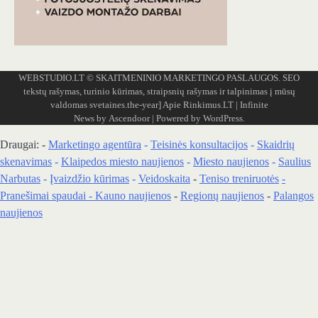
WEBSTUDIO.LT
© SKAITMENINIO MARKETINGO PASLAUGOS. SEO
tekstų rašymas, turinio kūrimas, straipsnių rašymas ir talpinimas į mūsų
valdomas svetaines.the-year]
Apie Rinkimus.LT
| Infinite
News by
Ascendoor
| Powered by
WordPress
.
Draugai: -
Marketingo agentūra
-
Teisinės konsultacijos
-
Skaidrių
skenavimas
-
Klaipedos miesto naujienos
-
Miesto naujienos
-
Saulius
Narbutas
-
Įvaizdžio kūrimas
-
Veidoskaita
-
Teniso treniruotės
-
Pranešimai spaudai -
Kauno naujienos
-
Regionų naujienos
-
Palangos
naujienos