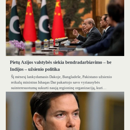
Pietų Azijos valstybės siekia bendradarbiavimo – be
Indijos – užsienio politika
Šį mėnesį lankydamasis Dakoje, Bangladeše, Pakistano užsienio
reikalų ministras Ishaqas Dar pakartojo savo vyriausybės
suinteresuotumą sukurti naują regioninę organizaciją, kuri…