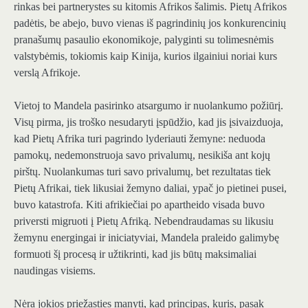
rinkas bei partnerystes su kitomis Afrikos šalimis. Pietų Afrikos
padėtis, be abejo, buvo vienas iš pagrindinių jos konkurencinių
pranašumų pasaulio ekonomikoje, palyginti su tolimesnėmis
valstybėmis, tokiomis kaip Kinija, kurios ilgainiui noriai kurs
verslą Afrikoje.
Vietoj to Mandela pasirinko atsargumo ir nuolankumo požiūrį.
Visų pirma, jis troško nesudaryti įspūdžio, kad jis įsivaizduoja,
kad Pietų Afrika turi pagrindo lyderiauti žemyne: neduoda
pamokų, nedemonstruoja savo privalumų, nesikiša ant kojų
pirštų. Nuolankumas turi savo privalumų, bet rezultatas tiek
Pietų Afrikai, tiek likusiai žemyno daliai, ypač jo pietinei pusei,
buvo katastrofa. Kiti afrikiečiai po apartheido visada buvo
priversti migruoti į Pietų Afriką. Nebendraudamas su likusiu
žemynu energingai ir iniciatyviai, Mandela praleido galimybę
formuoti šį procesą ir užtikrinti, kad jis būtų maksimaliai
naudingas visiems.
Nėra jokios priežasties manyti, kad principas, kuris, pasak