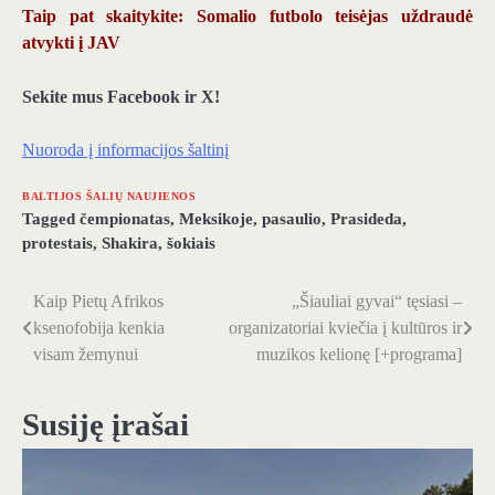
Taip pat skaitykite: Somalio futbolo teisėjas uždraudė
atvykti į JAV
Sekite mus Facebook ir X!
Nuoroda į informacijos šaltinį
BALTIJOS ŠALIŲ NAUJIENOS
Tagged
čempionatas
,
Meksikoje
,
pasaulio
,
Prasideda
,
protestais
,
Shakira
,
šokiais
Kaip Pietų Afrikos
„Šiauliai gyvai“ tęsiasi –
Navigacija
ksenofobija kenkia
organizatoriai kviečia į kultūros ir
tarp
visam žemynui
muzikos kelionę [+programa]
įrašų
Susiję įrašai