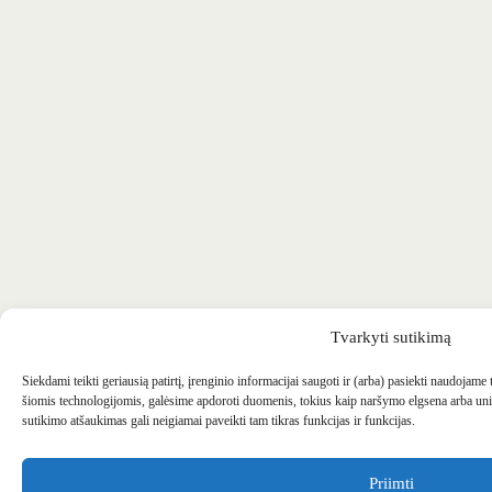
Tvarkyti sutikimą
Siekdami teikti geriausią patirtį, įrenginio informacijai saugoti ir (arba) pasiekti naudojame
šiomis technologijomis, galėsime apdoroti duomenis, tokius kaip naršymo elgsena arba uni
sutikimo atšaukimas gali neigiamai paveikti tam tikras funkcijas ir funkcijas.
Priimti