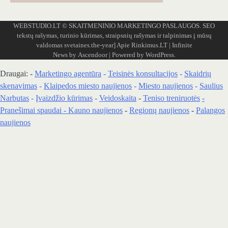
WEBSTUDIO.LT
© SKAITMENINIO MARKETINGO PASLAUGOS. SEO
tekstų rašymas, turinio kūrimas, straipsnių rašymas ir talpinimas į mūsų
valdomas svetaines.the-year]
Apie Rinkimus.LT
| Infinite
News by
Ascendoor
| Powered by
WordPress
.
Draugai: -
Marketingo agentūra
-
Teisinės konsultacijos
-
Skaidrių
skenavimas
-
Klaipedos miesto naujienos
-
Miesto naujienos
-
Saulius
Narbutas
-
Įvaizdžio kūrimas
-
Veidoskaita
-
Teniso treniruotės
-
Pranešimai spaudai -
Kauno naujienos
-
Regionų naujienos
-
Palangos
naujienos