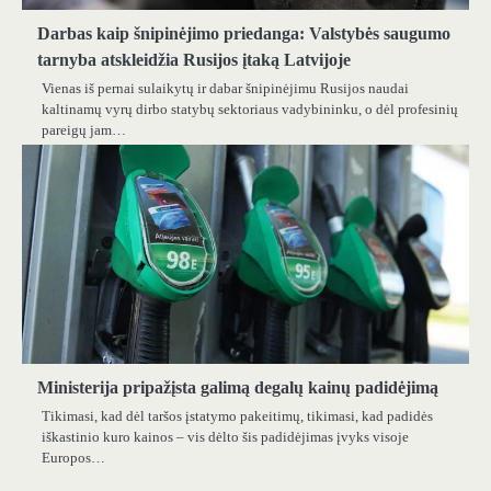
Darbas kaip šnipinėjimo priedanga: Valstybės saugumo
tarnyba atskleidžia Rusijos įtaką Latvijoje
Vienas iš pernai sulaikytų ir dabar šnipinėjimu Rusijos naudai
kaltinamų vyrų dirbo statybų sektoriaus vadybininku, o dėl profesinių
pareigų jam…
Ministerija pripažįsta galimą degalų kainų padidėjimą
Tikimasi, kad dėl taršos įstatymo pakeitimų, tikimasi, kad padidės
iškastinio kuro kainos – vis dėlto šis padidėjimas įvyks visoje
Europos…