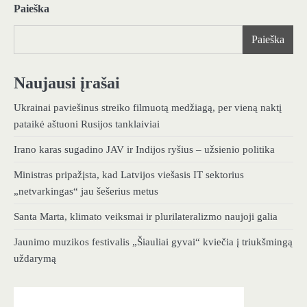
Paieška
Paieška
Naujausi įrašai
Ukrainai paviešinus streiko filmuotą medžiagą, per vieną naktį
pataikė aštuoni Rusijos tanklaiviai
Irano karas sugadino JAV ir Indijos ryšius – užsienio politika
Ministras pripažįsta, kad Latvijos viešasis IT sektorius
„netvarkingas“ jau šešerius metus
Santa Marta, klimato veiksmai ir plurilateralizmo naujoji galia
Jaunimo muzikos festivalis „Šiauliai gyvai“ kviečia į triukšmingą
uždarymą