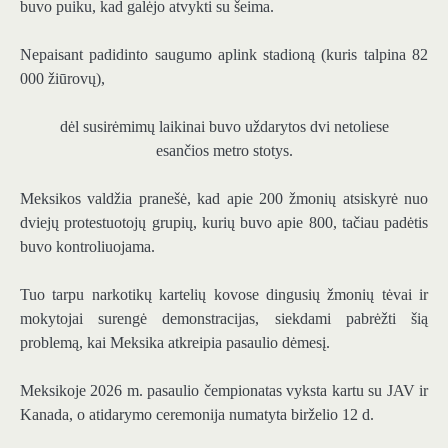
buvo puiku, kad galėjo atvykti su šeima.
Nepaisant padidinto saugumo aplink stadioną (kuris talpina 82
000 žiūrovų),
dėl susirėmimų laikinai buvo uždarytos dvi netoliese
esančios metro stotys.
Meksikos valdžia pranešė, kad apie 200 žmonių atsiskyrė nuo
dviejų protestuotojų grupių, kurių buvo apie 800, tačiau padėtis
buvo kontroliuojama.
Tuo tarpu narkotikų kartelių kovose dingusių žmonių tėvai ir
mokytojai surengė demonstracijas, siekdami pabrėžti šią
problemą, kai Meksika atkreipia pasaulio dėmesį.
Meksikoje 2026 m. pasaulio čempionatas vyksta kartu su JAV ir
Kanada, o atidarymo ceremonija numatyta birželio 12 d.