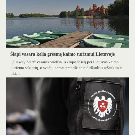
Šlapi vasara kelia grėsmę kaimo turizmui Lietuvoje
„Liewuy Start“ vasaros pradžia užklupo šešėlį per Lietuvos kaimo
turizmo sektorių, o svečių namai pranešė apie didžiulius atšaukimus –
iki…