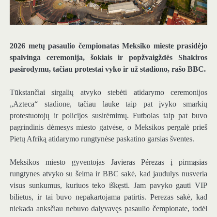
2026 metų pasaulio čempionatas Meksiko mieste prasidėjo
spalvinga ceremonija, šokiais ir popžvaigždės Shakiros
pasirodymu, tačiau protestai vyko ir už stadiono, rašo BBC.
Tūkstančiai sirgalių atvyko stebėti atidarymo ceremonijos
„Azteca“ stadione, tačiau lauke taip pat įvyko smarkių
protestuotojų ir policijos susirėmimų. Futbolas taip pat buvo
pagrindinis dėmesys miesto gatvėse, o Meksikos pergalė prieš
Pietų Afriką atidarymo rungtynėse paskatino garsias šventes.
Meksikos miesto gyventojas Javieras Pérezas į pirmąsias
rungtynes ​​atvyko su šeima ir BBC sakė, kad jaudulys nusveria
visus sunkumus, kuriuos teko iškęsti. Jam pavyko gauti VIP
bilietus, ir tai buvo nepakartojama patirtis. Perezas sakė, kad
niekada anksčiau nebuvo dalyvavęs pasaulio čempionate, todėl