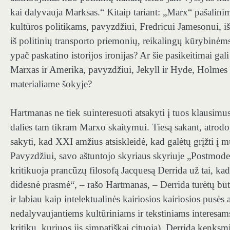
kai dalyvauja Marksas.“ Kitaip tariant: „Marx“ pašalinim
kultūros politikams, pavyzdžiui, Fredricui Jamesonui, iš
iš politinių transporto priemonių, reikalingų kūrybinėms 
ypač paskatino istorijos ironijas? Ar šie pasikeitimai g
Marxas ir Amerika, pavyzdžiui, Jekyll ir Hyde, Holmes i
materialiame šokyje?
Hartmanas ne tiek suinteresuoti atsakyti į tuos klausi
dalies tam tikram Marxo skaitymui. Tiesą sakant, atrodo
sakyti, kad XXI amžius atsiskleidė, kad galėtų grįžti į
Pavyzdžiui, savo aštuntojo skyriaus skyriuje „Postmode
kritikuoja prancūzų filosofą Jacquesą Derrida už tai, ka
didesnė prasmė“, – rašo Hartmanas, – Derrida turėtų bū
ir labiau kaip intelektualinės kairiosios kairiosios pus
nedalyvaujantiems kultūriniams ir tekstiniams interesams
kritikų, kuriuos jis simpatiškai cituoja), Derrida kenksm