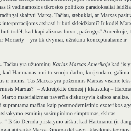
as iš vadinamosios tikrosios politikos paradoksaliai leidži
radingai skaityti Marxą. Tačiau, stebuklai, ar Marxas pasit
interpretacijoms atsirasti ir būti skleidžiami? Ir kodėl Mar
ali būti todėl, kad kapitalizmas buvo „pažengęs“ Amerikoje, 
r Moriarty – yra tik dvyniai, užrakinti konceptualiame ir
mus. Tačiau yra užuominų
Karlas Marxas Amerikoje
kad jis y
, kad Hartmanas nori to senojo darbo, kurį sudaro, galima
 mus ir mums. Tas Marxas yra požeminis Marxas visame teks
rnusis Marxas?“ – Atkreipkite dėmesį į klaustuką – Hartm
d Marxo materializmas paverčia diskursyvia kalbos analize. 
ti suprantama mažiau kaip postmodernistinio ezoterikos ag
ės atsisakymo esminių susirūpinimo simptomas, skirtas
. “ Iš šio Derrida pristatymo aišku, kad Hartmanui (ir daug
ingai atitraukė Marxą, žinomą dėl savo „klasikinės teorijos