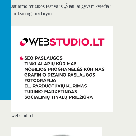
Jaunimo muzikos festivalis „Šiauliai gyvai“ kviečia į
triukšmingą uždarymą
webstudio.lt