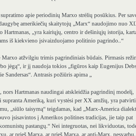
 supratimo apie periodinių Marxo strėlių posūkius. Per sav
oja daugybę amerikiečių skaitytojų „Marx“ naudojimo nuo X
artmanas, „yra kairiųjų, centro ir dešiniųjų istorija, kart
ms iš kiekvieno įsivaizduojamo politinio pagrindo.
.
“
ė Marxo atžvilgiu trimis pagrindiniais būdais. Pirmasis rež
rbo jėgą“, ir jį naudoja tokios „figūros kaip Eugenijus Debs
e Sandersas“. Antrasis požiūris apima „
 nors Hartmanas naudingai atskleidžia pagrindinį modelį,
supranta Ameriką, kuri vystėsi per XX amžių, yra patvirti
imu, „siūlo taisymą“ teigdamas, kad „Marx-America dialek
o įsisavintos į Amerikos politines tradicijas, jie taip pat
omunistų pastangų.“ Nei integruotas, nei likviduotas, tod
u, ar prieš Marxą, ar prieš Marxą, ar anti-Marx, nesvarbu,