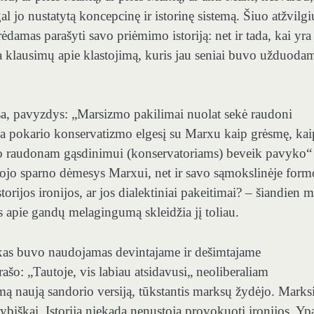
al jo nustatytą koncepcinę ir istorinę sistemą. Šiuo atžvilgi
rėdamas parašyti savo priėmimo istoriją: net ir tada, kai yra
a klausimų apie klastojimą, kuris jau seniai buvo užduoda
sa, pavyzdys: „Marsizmo pakilimai nuolat sekė raudoni
ėja pokario konservatizmo elgesį su Marxu kaip grėsmę, kai
ario raudonam gąsdinimui (konservatoriams) beveik pavyko“
niojo sparno dėmesys Marxui, net ir savo sąmokslinėje form
istorijos ironijos, ar jos dialektiniai pakeitimai? – šiandien
as apie gandų melagingumą skleidžia jį toliau.
arxas buvo naudojamas devintajame ir dešimtajame
 rašo: „Tautoje, vis labiau atsidavusi„ neoliberaliam
amą naują sandorio versiją, tūkstantis marksų žydėjo. Mark
rybiškai. Istorija niekada nenustoja provokuoti ironijos. Yp