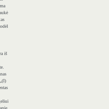
ama
raukė
xas
todėl
ra iš
te.
anas
„(I)
entas
eliui
 apie