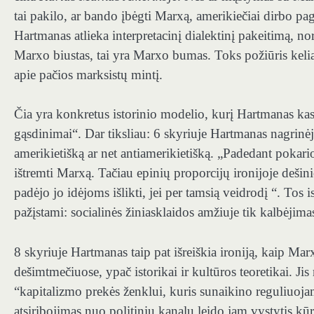
tai pakilo, ar bando įbėgti Marxą, amerikiečiai dirbo pag
Hartmanas atlieka interpretacinį dialektinį pakeitimą, no
Marxo biustas, tai yra Marxo bumas. Toks požiūris keli
apie pačios marksistų mintį.
Čia yra konkretus istorinio modelio, kurį Hartmanas ka
gąsdinimai“. Dar tiksliau: 6 skyriuje Hartmanas nagrin
amerikietišką ar net antiamerikietišką. „Padedant pok
ištremti Marxą. Tačiau epinių proporcijų ironijoje deši
padėjo jo idėjoms išlikti, jei per tamsią veidrodį “. Tos 
pažįstami: socialinės žiniasklaidos amžiuje tik kalbėjim
8 skyriuje Hartmanas taip pat išreiškia ironiją, kaip M
dešimtmečiuose, ypač istorikai ir kultūros teoretikai. Jis
“kapitalizmo prekės ženklui, kuris sunaikino reguliuoj
atsiribojimas nuo politinių kanalų leido jam vystytis kū