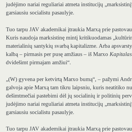
judėjimo nariai reguliariai atmeta institucijų „marksistinį
garsiausiu socialistu pasaulyje.
Tuo tarpu JAV akademikai įtraukia Marxą prie pastovau
Kuris naudoja marksistinę mintį kritikuodamas „kultūrinį 
materialinių santykių svarbą kapitalizme. Arba apsvarst
kalbą – pirmasis per pusę amžiaus – iš Marxo
Kapitala
dvidešimt pirmajam amžiui“.
„(W) gyvena per ketvirtą Marxo bumą“, – pažymi An
galvoja apie Marxą tam tikru laipsniu, kuris neatitiko n
dešimtmečiai pastebimi dėl jų socialinių ir politinių 
judėjimo nariai reguliariai atmeta institucijų „marksistinį
garsiausiu socialistu pasaulyje.
Tuo tarpu JAV akademikai įtraukia Marxą prie pastovau