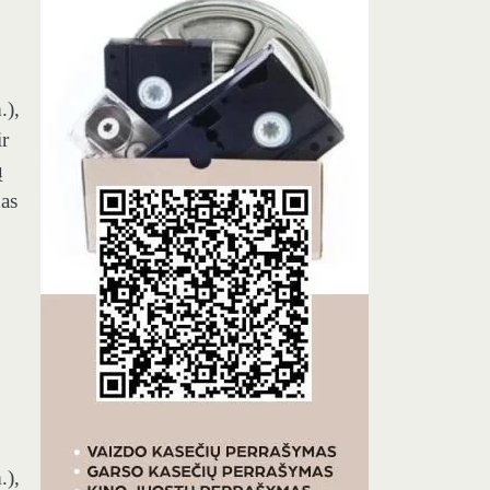
.),
ir
ų
xas
.),