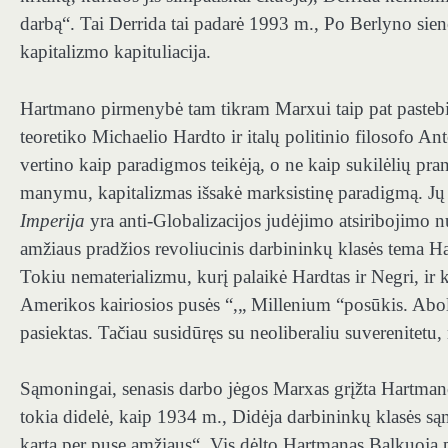
darbą“. Tai Derrida tai padarė 1993 m., Po Berlyno sien
kapitalizmo kapituliacija.
Hartmano pirmenybė tam tikram Marxui taip pat pasteb
teoretiko Michaelio Hardto ir italų politinio filosofo 
vertino kaip paradigmos teikėją, o ne kaip sukilėlių pra
manymu, kapitalizmas išsakė marksistinę paradigmą. Jų Ma
Imperija
yra anti-Globalizacijos judėjimo atsiribojimo n
amžiaus pradžios revoliucinis darbininkų klasės tema 
Tokiu nematerializmu, kurį palaikė Hardtas ir Negri, ir kiti
Amerikos kairiosios pusės “,„ Millenium “posūkis. Abol
pasiektas. Tačiau susidūręs su neoliberaliu suverenitetu, 
Sąmoningai, senasis darbo jėgos Marxas grįžta Hartmano
tokia didelė, kaip 1934 m., Didėja darbininkų klasės s
kartą per pusę amžiaus“. Vis dėlto Hartmanas Balkuoja 