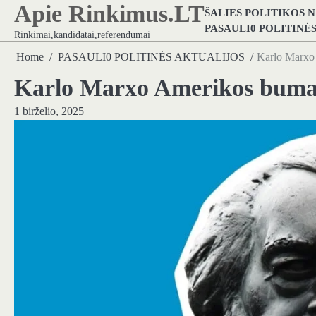
Apie Rinkimus.LT
Skip
ŠALIES POLITIKOS 
to
PASAULI0 POLITINĖ
Rinkimai,kandidatai,referendumai
content
Home
PASAULI0 POLITINĖS AKTUALIJOS
Karlo Marxo
Karlo Marxo Amerikos buma
1 birželio, 2025