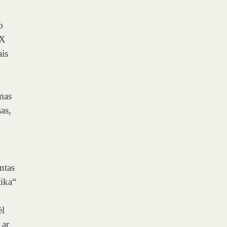
o
IX
ais
imas
as,
ntas
tika“
ėl
 ar