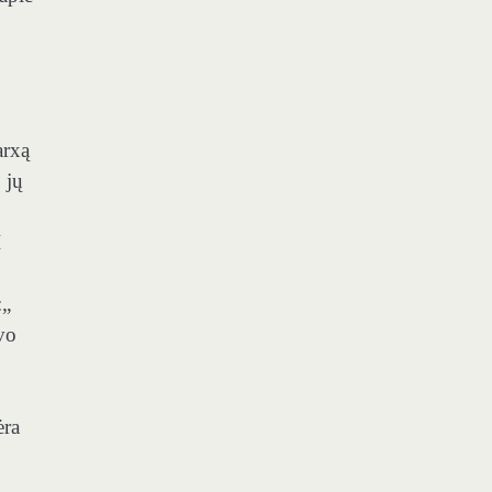
arxą
 jų
I
:„
vo
ėra