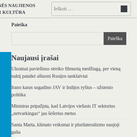
NĖS NAUJIENOS
Ieškoti:
IR KULTŪRA
Paieška
Paieška
Naujausi įrašai
Ukrainai paviešinus streiko filmuotą medžiagą, per vieną
naktį pataikė aštuoni Rusijos tanklaiviai
Irano karas sugadino JAV ir Indijos ryšius – užsienio
politika
Ministras pripažįsta, kad Latvijos viešasis IT sektorius
„netvarkingas“ jau šešerius metus
Santa Marta, klimato veiksmai ir plurilateralizmo naujoji
galia