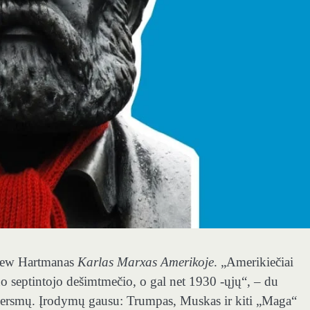
drew Hartmanas
Karlas Marxas Amerikoje
. „Amerikiečiai
uo septintojo dešimtmečio, o gal net 1930 -ųjų“, – du
perversmų. Įrodymų gausu: Trumpas, Muskas ir kiti „Maga“