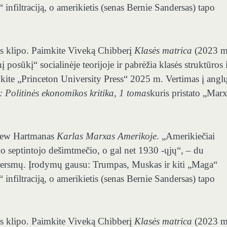
“ infiltraciją, o amerikietis (senas Bernie Sandersas) tapo
s klipo. Paimkite Viveką Chibberį
Klasės matrica
(2023 m
posūkį“ socialinėje teorijoje ir pabrėžia klasės struktūros 
ykite „Princeton University Press“ 2025 m. Vertimas į angl
s:
Politinės ekonomikos kritika, 1 tomas
kuris pristato „Mar
drew Hartmanas
Karlas Marxas Amerikoje
. „Amerikiečiai
uo septintojo dešimtmečio, o gal net 1930 -ųjų“, – du
perversmų. Įrodymų gausu: Trumpas, Muskas ir kiti „Maga“
“ infiltraciją, o amerikietis (senas Bernie Sandersas) tapo
s klipo. Paimkite Viveką Chibberį
Klasės matrica
(2023 m