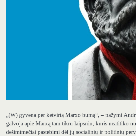
„(W) gyvena per ketvirtą Marxo bumą“, – pažymi An
galvoja apie Marxą tam tikru laipsniu, kuris neatitiko n
dešimtmečiai pastebimi dėl jų socialinių ir politinių 