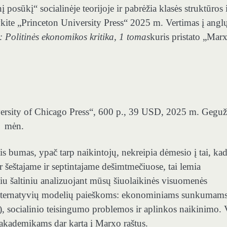
posūkį“ socialinėje teorijoje ir pabrėžia klasės struktūros 
ykite „Princeton University Press“ 2025 m. Vertimas į angl
s:
Politinės ekonomikos kritika, 1 tomas
kuris pristato „Mar
rsity of Chicago Press“, 600 p., 39 USD, 2025 m. Geguž
mėn.
 bumas, ypač tarp naikintojų, nekreipia dėmesio į tai, ka
 šeštajame ir septintajame dešimtmečiuose, tai lemia
biu šaltiniu analizuojant mūsų šiuolaikinės visuomenės
s alternatyvių modelių paieškoms: ekonominiams sunkumams
 socialinio teisingumo problemos ir aplinkos naikinimo. 
r akademikams dar kartą į Marxo raštus.