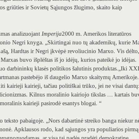
os griūties ir Sovietų Sąjungos žlugimo, skaito kaip
imas analizuojant
Imperija
2000 m. Amerikos literatūros
Antonio Negri knyga. „Skirtingai nuo tų akademikų, kurie M
našą, Hardtas ir Negri įkvėpė revoliucinio Marxo. Vis dėlto,
rxas buvo išplėštas iš jo idėjų, kurios pateikė jo idėjas.
uo darbininkų klasės politikos šalutinis produktas
.
„Iki XX
Hartmanas pastebėjo iš daugelio Marxo skaitymų Amerikoje.
 kairieji kairieji, tačiau politiškai trūko, jei ne visai dantų
icionizmas. Kilnus moralinio kairiojo tikslas … kartais bu
moralinis kairieji pasirodė esantys blogai. “
 teksto pabaigoje. „Nors dabartinė streiko banga niekur n
ąmonė. Apklausos rodo, kad sąjungos yra populiarios pirmą
prognozuodamas, ar visa tai padės pradėti demokratinę