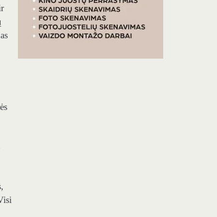
ir
ų
xas
ės
d
,
Visi