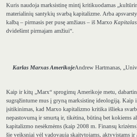
Kuris naudoja marksistinę mintį kritikuodamas „kultūrinį 
materialinių santykių svarbą kapitalizme. Arba apsvarst
kalbą – pirmasis per pusę amžiaus – iš Marxo
Kapitala
dvidešimt pirmajam amžiui“.
Karlas Marxas Amerikoje
Andrew Hartmanas, „Unive
Kaip ir kitų „Marx“ sprogimų Amerikoje metu, dabartinis
sugrąžintume mus į gryną marksistinę ideologiją. Kaip ir
įsitikinimas, kad Marxo kapitalizmo kritika išlieka svar
nepastovumą ir smurtą ir, tikėtina, būtiną bet kokiem
kapitalizmo nesėkmėms (kaip 2008 m. Finansų krizėms),
šie veiksniai vėl vadovauja skaitytojams, aktyvistams i