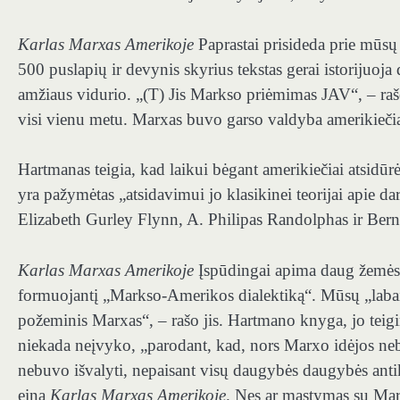
Karlas Marxas Amerikoje
Paprastai prisideda prie mūsų
500 puslapių ir devynis skyrius tekstas gerai istoriju
amžiaus vidurio. „(T) Jis Markso priėmimas JAV“, – rašo H
visi vienu metu. Marxas buvo garso valdyba amerikiečia
Hartmanas teigia, kad laikui bėgant amerikiečiai atsidūr
yra pažymėtas „atsidavimui jo klasikinei teorijai apie da
Elizabeth Gurley Flynn, A. Philipas Randolphas ir Berni
Karlas Marxas Amerikoje
Įspūdingai apima daug žemės,
formuojantį „Markso-Amerikos dialektiką“. Mūsų „labai 
požeminis Marxas“, – rašo jis. Hartmano knyga, jo teig
niekada neįvyko, „parodant, kad, nors Marxo idėjos nebuv
nebuvo išvalyti, nepaisant visų daugybės daugybės antik
eina
Karlas Marxas Amerikoje
. Nes ar mąstymas su Marx