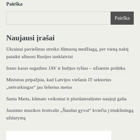
Paieška
Paieška
Naujausi įrašai
Ukrainai paviešinus streiko filmuotą medžiagą, per vieną naktį
pataikė aštuoni Rusijos tanklaiviai
Irano karas sugadino JAV ir Indijos ryšius – užsienio politika
Ministras pripažįsta, kad Latvijos viešasis IT sektorius
„netvarkingas“ jau šešerius metus
Santa Marta, klimato veiksmai ir plurilateralizmo naujoji galia
Jaunimo muzikos festivalis „Šiauliai gyvai“ kviečia į triukšmingą
uždarymą