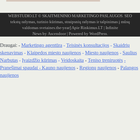
WEBSTUDIO.LT
© SKAITMENINIO MARKETINGO PASLAUGOS. SEO
tekstų rašymas, turinio kūrimas, straipsnių rašymas ir talpinimas į mūsų
valdomas svetaines.the-year]
Apie Rinkimus.LT
| Infinite
News by
Ascendoor
| Powered by
WordPress
.
Draugai: -
Marketingo agentūra
-
Teisinės konsultacijos
-
Skaidrių
skenavimas
-
Klaipedos miesto naujienos
-
Miesto naujienos
-
Saulius
Narbutas
-
Įvaizdžio kūrimas
-
Veidoskaita
-
Teniso treniruotės
-
Pranešimai spaudai -
Kauno naujienos
-
Regionų naujienos
-
Palangos
naujienos