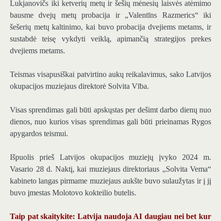
Lukjanovičs iki ketverių metų ir šešių mėnesių laisvės atėmimo
bausme dvejų metų probacija ir „Valentīns Razmerics“ iki
šešerių metų kaltinimo, kai buvo probacija dvejiems metams, ir
sustabdė teisę vykdyti veiklą, apimančią strategijos prekes
dvejiems metams.
Teismas visapusiškai patvirtino aukų reikalavimus, sako Latvijos
okupacijos muziejaus direktorė Solvita Vība.
Visas sprendimas gali būti apskųstas per dešimt darbo dienų nuo
dienos, nuo kurios visas sprendimas gali būti prieinamas Rygos
apygardos teismui.
Išpuolis prieš Latvijos okupacijos muziejų įvyko 2024 m.
Vasario 28 d. Naktį, kai muziejaus direktoriaus „Solvita Vema“
kabineto langas pirmame muziejaus aukšte buvo sulaužytas ir į jį
buvo įmestas Molotovo kokteilio butelis.
Taip pat skaitykite: Latvija naudoja AI daugiau nei bet kur