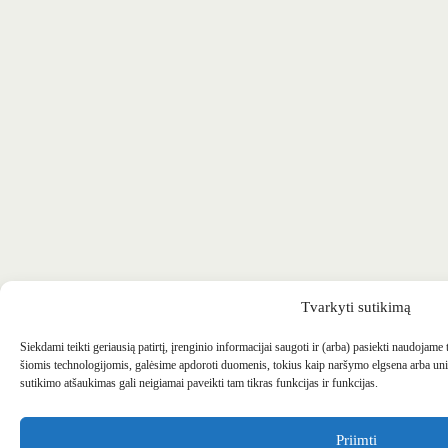
Tvarkyti sutikimą
Siekdami teikti geriausią patirtį, įrenginio informacijai saugoti ir (arba) pasiekti naudojame
šiomis technologijomis, galėsime apdoroti duomenis, tokius kaip naršymo elgsena arba uni
sutikimo atšaukimas gali neigiamai paveikti tam tikras funkcijas ir funkcijas.
Priimti