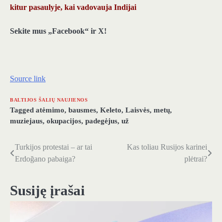
kitur pasaulyje, kai vadovauja Indijai
Sekite mus „Facebook“ ir X!
Source link
BALTIJOS ŠALIŲ NAUJIENOS
Tagged
atėmimo
,
bausmes
,
Keleto
,
Laisvės
,
metų
,
muziejaus
,
okupacijos
,
padegėjus
,
už
Turkijos protestai – ar tai
Kas toliau Rusijos karinei
Navigacija
Erdoğano pabaiga?
plėtrai?
tarp
įrašų
Susiję įrašai