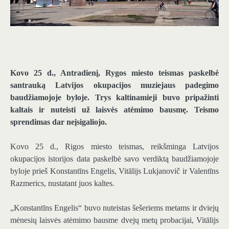
Kovo 25 d., Antradienį, Rygos miesto teismas paskelbė
santrauką Latvijos okupacijos muziejaus padegimo
baudžiamojoje byloje. Trys kaltinamieji buvo pripažinti
kaltais ir nuteisti už laisvės atėmimo bausmę. Teismo
sprendimas dar neįsigaliojo.
Kovo 25 d., Rigos miesto teismas, reikšminga Latvijos
okupacijos istorijos data paskelbė savo verdiktą baudžiamojoje
byloje prieš Konstantīns Engelis, Vitālijs Lukjanovič ir Valentīns
Razmerics, nustatant juos kaltes.
„Konstantīns Engelis“ buvo nuteistas šešeriems metams ir dviejų
mėnesių laisvės atėmimo bausme dvejų metų probacijai, Vitālijs