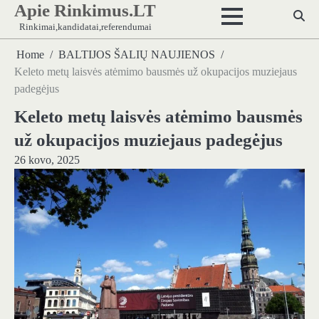
Apie Rinkimus.LT
Skip
to
Rinkimai,kandidatai,referendumai
content
Home
BALTIJOS ŠALIŲ NAUJIENOS
Keleto metų laisvės atėmimo bausmės už okupacijos muziejaus
padegėjus
Keleto metų laisvės atėmimo bausmės
už okupacijos muziejaus padegėjus
26 kovo, 2025