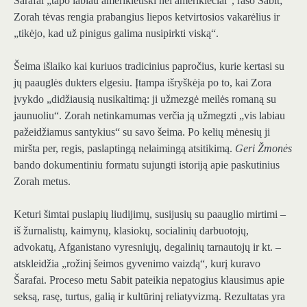
Šarafai „tapo labiau amerikietiški nei amerikiečiai“, rašo Sabit;
Zorah tėvas rengia prabangius liepos ketvirtosios vakarėlius ir
„tikėjo, kad už pinigus galima nusipirkti viską“.
Šeima išlaiko kai kuriuos tradicinius papročius, kurie kertasi su
jų paauglės dukters elgesiu. Įtampa išryškėja po to, kai Zora
įvykdo „didžiausią nusikaltimą: ji užmezgė meilės romaną su
jaunuoliu“. Zorah netinkamumas verčia ją užmegzti „vis labiau
pažeidžiamus santykius“ su savo šeima. Po kelių mėnesių ji
miršta per, regis, paslaptingą nelaimingą atsitikimą.
Geri Žmonės
bando dokumentiniu formatu sujungti istoriją apie paskutinius
Zorah metus.
Keturi šimtai puslapių liudijimų, susijusių su paauglio mirtimi –
iš žurnalistų, kaimynų, klasiokų, socialinių darbuotojų,
advokatų, Afganistano vyresniųjų, degalinių tarnautojų ir kt. –
atskleidžia „rožinį šeimos gyvenimo vaizdą“, kurį kuravo
Šarafai. Proceso metu Sabit pateikia nepatogius klausimus apie
seksą, rasę, turtus, galią ir kultūrinį reliatyvizmą. Rezultatas yra