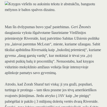
Man šis dvilypumas buvo ypač pastebimas.
Geri Žmonės
daugiausia vyksta išgalvotame šiauriniame Virdžinijos
priemiestyje Riverside, kurį patvirtino Sabitas
Užsienio politika
yra „laisvai paremtas McLean“, mieste, kuriame užaugau. Sabit
tiksliai apibūdina Riversaidą kaip „bukolinį priemiestį“, kuriame
gyvena „daug garsių vardų“, kur mokiniai ir tėvai yra „(o)
apsėsti puikių balų ir procentilių“. Nenuostabu, kad knygos
vidurinio mokyklinio amžiaus veikėja šioje intensyvioje
aplinkoje pamatys savo gyvenimą.
Atrodo, kad Zorah Sharaf turi viską: ji yra graži, populiari,
turtinga ir protinga – tam tikra prasme jos tėvų amerikietiškos
svajonės įkūnijimas. Jiedu atvyko į JAV kaip „be pinigų“
pabėgėliai ir pakilo į 3 milijonų dolerių vertės dvarą Riverside.