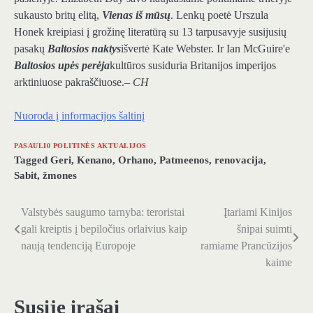
sukausto britų elitą,
Vienas iš mūsų
. Lenkų poetė Urszula
Honek kreipiasi į grožinę literatūrą su 13 tarpusavyje susijusių
pasakų
Baltosios naktys
išvertė Kate Webster. Ir Ian McGuire'e
Baltosios upės perėja
kultūros susiduria Britanijos imperijos
arktiniuose pakraščiuose.
– CH
Nuoroda į informacijos šaltinį
PASAULI0 POLITINĖS AKTUALIJOS
Tagged
Geri
,
Kenano
,
Orhano
,
Patmeenos
,
renovacija
,
Sabit
,
žmones
Valstybės saugumo tarnyba: teroristai
Įtariami Kinijos
Navigacija
gali kreiptis į bepiločius orlaivius kaip
šnipai suimti
tarp
naują tendenciją Europoje
ramiame Prancūzijos
kaime
įrašų
Susiję įrašai