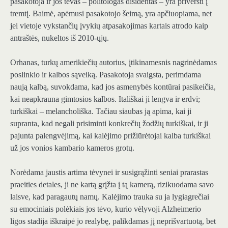
pasakotoja ir jos tėvas – politologas disidentas – yra priversti į
tremtį. Baimė, apėmusi pasakotojo šeimą, yra apčiuopiama, net
jei vietoje vykstančių įvykių atpasakojimas kartais atrodo kaip
antraštės, nukeltos iš 2010-ųjų.
Orhanas, turkų amerikiečių autorius, įtikinamesnis nagrinėdamas
poslinkio ir kalbos sąveiką. Pasakotoja svaigsta, perimdama
naują kalbą, suvokdama, kad jos asmenybės kontūrai pasikeičia,
kai neapkrauna gimtosios kalbos. Itališkai ji lengva ir erdvi;
turkiškai – melancholiška. Tačiau siaubas ją apima, kai ji
supranta, kad negali prisiminti konkrečių žodžių turkiškai, ir ji
pajunta palengvėjimą, kai kalėjimo prižiūrėtojai kalba turkiškai
už jos vonios kambario kameros grotų.
Norėdama jaustis artima tėvynei ir susigrąžinti seniai prarastas
praeities detales, ji ne kartą grįžta į tą kamerą, rizikuodama savo
laisve, kad paragautų namų. Kalėjimo trauka su ja lygiagrečiai
su emociniais polėkiais jos tėvo, kurio vėlyvoji Alzheimerio
ligos stadija iškraipė jo realybę, palikdamas jį neprišvartuotą, bet