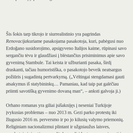
Šis šokis tarp tikrojo ir siurrealistinio yra pagrindas
Renovacija
kuriame pasakojama pasakotoja, kuri, pabėgusi nuo
Erdoğano susidorojimo, apsigyveno Italijos kaime, rūpinasi savo
sergančiu tėvu ir glaudžiasi į blėstančius prisiminimus apie savo
gyvenimą Stambule. Tai keista ir užburianti pasaka, širdį
draskanti, tačiau humoristiška, o pasakotojo beveik neatsargus
požiūris į sugadintą pertvarkymą. („Vėltingai stengdamasi gauti
atsakymus iš statybininkų… Pamaniau, kad taip pat galėčiau
priimti savotišką gyvenimo dovaną man“, – anksti galvoja ji.)
Orhano romanas yra giliai įsišaknijęs į neseniai Turkijoje
įvykusias problemas – nuo ​​2013 m. Gezi parko protestų iki
žlugusio 2016 m. perversmo ir po jo kilusių valymo priemonių.
Religiniam nacionalizmui plintant ir užgniaužus laisves,