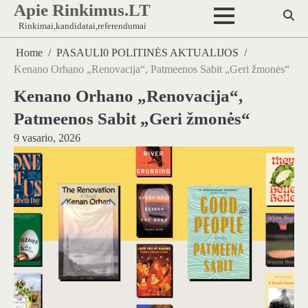
Apie Rinkimus.LT
Skip
to
Rinkimai,kandidatai,referendumai
content
Home
PASAULI0 POLITINĖS AKTUALIJOS
Kenano Orhano „Renovacija“, Patmeenos Sabit „Geri žmonės“
Kenano Orhano „Renovacija“,
Patmeenos Sabit „Geri žmonės“
9 vasario, 2026