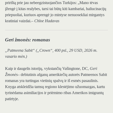
pririštą prie jau nebeegzistuojančios Turkijos: „Mano tėvas
įžengė į kitas realybes, tarsi tai būtų kiti kambariai, haliucinacijų
priepuoliai, kuriuos aprengė jo mintyse nenuosekliai mirgantys
kratiniai vaizdai.
– Chloe Hadavas
Geri žmonės: romanas
„Patmeena Sabit“ („Crown“, 400 psl., 29 USD, 2026 m.
vasario mėn.)
Kaip ir daugelis istorijų, vykstančių Vašingtone, DC,
Geri
Žmonės
– debiutinis afganų amerikiečių autorės Patmeenos Sabit
romanas yra turtingas vietinių spalvų ir iš esmės pasaulinis.
Knyga atskleidžia tamsų regiono klestėjimo užuomazgas, kartu
tyrinėdama asimiliacijos ir priėmimo ribas Amerikos imigrantų
patirtyje.