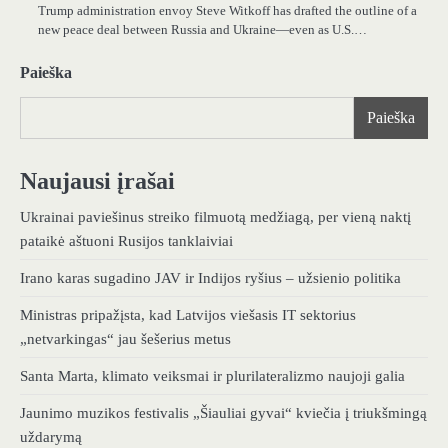
Trump administration envoy Steve Witkoff has drafted the outline of a
new peace deal between Russia and Ukraine—even as U.S.…
Paieška
Paieška
Naujausi įrašai
Ukrainai paviešinus streiko filmuotą medžiagą, per vieną naktį
pataikė aštuoni Rusijos tanklaiviai
Irano karas sugadino JAV ir Indijos ryšius – užsienio politika
Ministras pripažįsta, kad Latvijos viešasis IT sektorius
„netvarkingas“ jau šešerius metus
Santa Marta, klimato veiksmai ir plurilateralizmo naujoji galia
Jaunimo muzikos festivalis „Šiauliai gyvai“ kviečia į triukšmingą
uždarymą