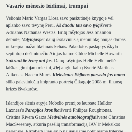
Vasario mėnesio leidimai, trumpai
Velionis Mario Vargas Llosa savo paskutinėje knygoje vėl
aplanko savo tėvynę Peru,
Aš duodu tau savo tylą
išvertė
Adrianas Nathanas Westas. Britų rašytojos Jess Shannon
debiute,
Valytojas
per daug išsilavinusią menininkę naujas darbas
nukreipia mažai tikėtinais keliais. Palaidotos paslaptys iškyla
septintojo dešimtmečio Airijos kaime Chloe Michelle Howarth
Sukraukite žemę ant jos
. Danų rašytojos Helle Helle meilės
laiškas gimtajam miestui,
Jie
į anglų kalbą išvertė Martinas
Aitkenas. Naeem Murr's
Kiekvienas išėjimas parveda jus namo
siūlo palestiniečių imigranto portretą Čikagoje 2008 m. finansų
krizės išvakarėse.
Islandijos slėnis atgyja Nobelio premijos laureate Halldor
Laxness's
Parapijos kronika
išvertė Philipas Roughtonas.
Cristina Rivera Garza
Medvilnės autobiografija
išvertė Christina
MacSweeney, atkuria pasėlių transformaciją JAV ir Meksikos
pasienyje. Elizabeth Day savo naujausiame politiniame trileryje