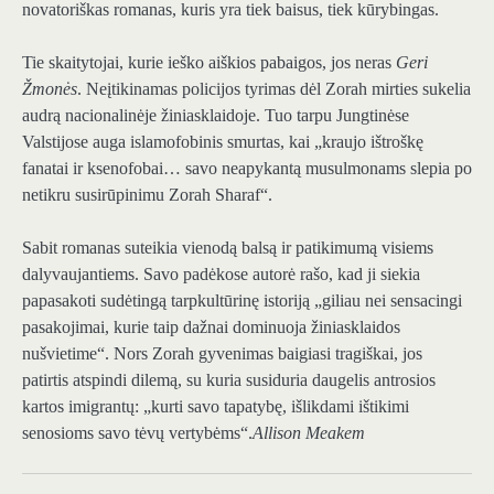
novatoriškas romanas, kuris yra tiek baisus, tiek kūrybingas.
Tie skaitytojai, kurie ieško aiškios pabaigos, jos neras
Geri
Žmonės
. Neįtikinamas policijos tyrimas dėl Zorah mirties sukelia
audrą nacionalinėje žiniasklaidoje. Tuo tarpu Jungtinėse
Valstijose auga islamofobinis smurtas, kai „kraujo ištroškę
fanatai ir ksenofobai… savo neapykantą musulmonams slepia po
netikru susirūpinimu Zorah Sharaf“.
Sabit romanas suteikia vienodą balsą ir patikimumą visiems
dalyvaujantiems. Savo padėkose autorė rašo, kad ji siekia
papasakoti sudėtingą tarpkultūrinę istoriją „giliau nei sensacingi
pasakojimai, kurie taip dažnai dominuoja žiniasklaidos
nušvietime“. Nors Zorah gyvenimas baigiasi tragiškai, jos
patirtis atspindi dilemą, su kuria susiduria daugelis antrosios
kartos imigrantų: „kurti savo tapatybę, išlikdami ištikimi
senosioms savo tėvų vertybėms“.
Allison Meakem