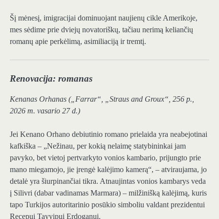
Šį mėnesį, imigracijai dominuojant naujienų cikle Amerikoje,
mes sėdime prie dviejų novatoriškų, tačiau nerimą keliančių
romanų apie perkėlimą, asimiliaciją ir tremtį.
Renovacija: romanas
Kenanas Orhanas („Farrar“, „Straus and Groux“, 256 p.,
2026 m. vasario 27 d.)
Jei Kenano Orhano debiutinio romano prielaida yra neabejotinai
kafkiška – „Nežinau, per kokią nelaimę statybininkai jam
pavyko, bet vietoj pertvarkyto vonios kambario, prijungto prie
mano miegamojo, jie įrengė kalėjimo kamerą“, – atviraujama, jo
detalė yra šiurpinančiai tikra. Atnaujintas vonios kambarys veda
į Silivri (dabar vadinamas Marmara) – milžinišką kalėjimą, kuris
tapo Turkijos autoritarinio posūkio simboliu valdant prezidentui
Recepui Tayyipui Erdoganui.