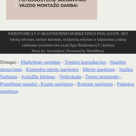
WEBSTUDIO.LT
© SKAITMENINIO MARKETINGO PASLAUGOS. SEO
tekstų rašymas, turinio kūrimas, straipsnių rašymas ir talpinimas į mūsų
valdomas svetaines.the-year]
Apie Rinkimus.LT
| Infinite
News by
Ascendoor
| Powered by
WordPress
.
Draugai: -
Marketingo agentūra
-
Teisinės konsultacijos
-
Skaidrių
skenavimas
-
Klaipedos miesto naujienos
-
Miesto naujienos
-
Saulius
Narbutas
-
Įvaizdžio kūrimas
-
Veidoskaita
-
Teniso treniruotės
-
Pranešimai spaudai -
Kauno naujienos
-
Regionų naujienos
-
Palangos
naujienos