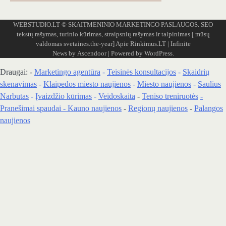
WEBSTUDIO.LT
© SKAITMENINIO MARKETINGO PASLAUGOS. SEO
tekstų rašymas, turinio kūrimas, straipsnių rašymas ir talpinimas į mūsų
valdomas svetaines.the-year]
Apie Rinkimus.LT
| Infinite
News by
Ascendoor
| Powered by
WordPress
.
Draugai: -
Marketingo agentūra
-
Teisinės konsultacijos
-
Skaidrių
skenavimas
-
Klaipedos miesto naujienos
-
Miesto naujienos
-
Saulius
Narbutas
-
Įvaizdžio kūrimas
-
Veidoskaita
-
Teniso treniruotės
-
Pranešimai spaudai -
Kauno naujienos
-
Regionų naujienos
-
Palangos
naujienos