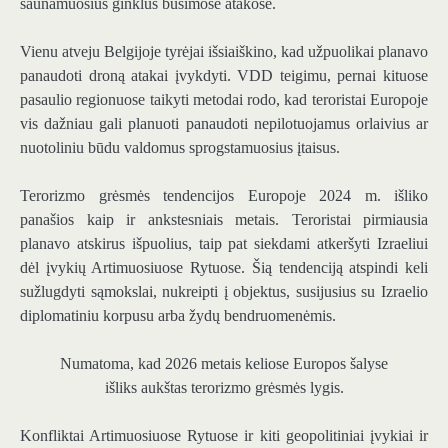
šaunamuosius ginklus būsimose atakose.
Vienu atveju Belgijoje tyrėjai išsiaiškino, kad užpuolikai planavo
panaudoti droną atakai įvykdyti. VDD teigimu, pernai kituose
pasaulio regionuose taikyti metodai rodo, kad teroristai Europoje
vis dažniau gali planuoti panaudoti nepilotuojamus orlaivius ar
nuotoliniu būdu valdomus sprogstamuosius įtaisus.
Terorizmo grėsmės tendencijos Europoje 2024 m. išliko
panašios kaip ir ankstesniais metais. Teroristai pirmiausia
planavo atskirus išpuolius, taip pat siekdami atkeršyti Izraeliui
dėl įvykių Artimuosiuose Rytuose. Šią tendenciją atspindi keli
sužlugdyti sąmokslai, nukreipti į objektus, susijusius su Izraelio
diplomatiniu korpusu arba žydų bendruomenėmis.
Numatoma, kad 2026 metais keliose Europos šalyse
išliks aukštas terorizmo grėsmės lygis.
Konfliktai Artimuosiuose Rytuose ir kiti geopolitiniai įvykiai ir