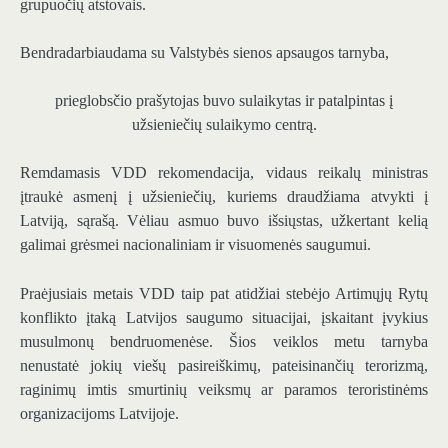
grupuočių atstovais.
Bendradarbiaudama su Valstybės sienos apsaugos tarnyba,
prieglobsčio prašytojas buvo sulaikytas ir patalpintas į
užsieniečių sulaikymo centrą.
Remdamasis VDD rekomendacija, vidaus reikalų ministras
įtraukė asmenį į užsieniečių, kuriems draudžiama atvykti į
Latviją, sąrašą. Vėliau asmuo buvo išsiųstas, užkertant kelią
galimai grėsmei nacionaliniam ir visuomenės saugumui.
Praėjusiais metais VDD taip pat atidžiai stebėjo Artimųjų Rytų
konflikto įtaką Latvijos saugumo situacijai, įskaitant įvykius
musulmonų bendruomenėse. Šios veiklos metu tarnyba
nenustatė jokių viešų pasireiškimų, pateisinančių terorizmą,
raginimų imtis smurtinių veiksmų ar paramos teroristinėms
organizacijoms Latvijoje.