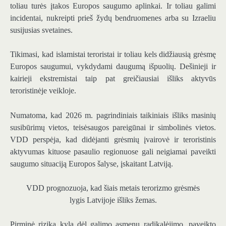
toliau turės įtakos Europos saugumo aplinkai. Ir toliau galimi
incidentai, nukreipti prieš žydų bendruomenes arba su Izraeliu
susijusias svetaines.
Tikimasi, kad islamistai teroristai ir toliau kels didžiausią grėsmę
Europos saugumui, vykdydami daugumą išpuolių. Dešinieji ir
kairieji ekstremistai taip pat greičiausiai išliks aktyvūs
teroristinėje veikloje.
Numatoma, kad 2026 m. pagrindiniais taikiniais išliks masinių
susibūrimų vietos, teisėsaugos pareigūnai ir simbolinės vietos.
VDD perspėja, kad didėjanti grėsmių įvairovė ir teroristinis
aktyvumas kituose pasaulio regionuose gali neigiamai paveikti
saugumo situaciją Europos šalyse, įskaitant Latviją.
VDD prognozuoja, kad šiais metais terorizmo grėsmės
lygis Latvijoje išliks žemas.
Pirminė rizika kyla dėl galimo asmenų radikalėjimo, paveikto