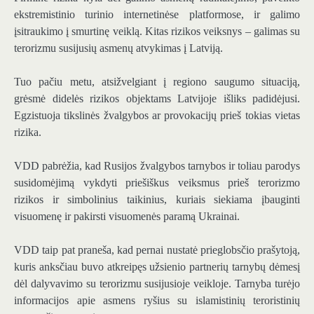
ekstremistinio turinio internetinėse platformose, ir galimo
įsitraukimo į smurtinę veiklą. Kitas rizikos veiksnys – galimas su
terorizmu susijusių asmenų atvykimas į Latviją.
Tuo pačiu metu, atsižvelgiant į regiono saugumo situaciją,
grėsmė didelės rizikos objektams Latvijoje išliks padidėjusi.
Egzistuoja tikslinės žvalgybos ar provokacijų prieš tokias vietas
rizika.
VDD pabrėžia, kad Rusijos žvalgybos tarnybos ir toliau parodys
susidomėjimą vykdyti priešiškus veiksmus prieš terorizmo
rizikos ir simbolinius taikinius, kuriais siekiama įbauginti
visuomenę ir pakirsti visuomenės paramą Ukrainai.
VDD taip pat praneša, kad pernai nustatė prieglobsčio prašytoją,
kuris anksčiau buvo atkreipęs užsienio partnerių tarnybų dėmesį
dėl dalyvavimo su terorizmu susijusioje veikloje. Tarnyba turėjo
informacijos apie asmens ryšius su islamistinių teroristinių