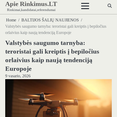
Apie Rinkimus.LT
Skip
to
Rinkimai,kandidatai,referendumai
content
Home
BALTIJOS ŠALIŲ NAUJIENOS
Valstybės saugumo tarnyba: teroristai gali kreiptis į bepiločius
orlaivius kaip naują tendenciją Europoje
Valstybės saugumo tarnyba:
teroristai gali kreiptis į bepiločius
orlaivius kaip naują tendenciją
Europoje
9 vasario, 2026