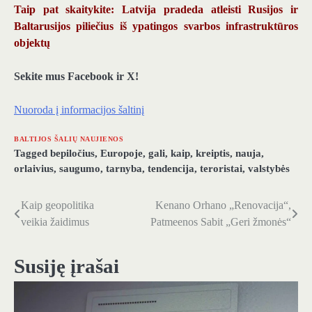
Taip pat skaitykite: Latvija pradeda atleisti Rusijos ir
Baltarusijos piliečius iš ypatingos svarbos infrastruktūros
objektų
Sekite mus Facebook ir X!
Nuoroda į informacijos šaltinį
BALTIJOS ŠALIŲ NAUJIENOS
Tagged
bepiločius
,
Europoje
,
gali
,
kaip
,
kreiptis
,
nauja
,
orlaivius
,
saugumo
,
tarnyba
,
tendencija
,
teroristai
,
valstybės
Kaip geopolitika
Kenano Orhano „Renovacija“,
Navigacija
veikia žaidimus
Patmeenos Sabit „Geri žmonės“
tarp
įrašų
Susiję įrašai