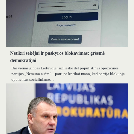
Netikri sekėjai ir paskyros blokavimas: grėsmė
demokratijai
Dar vienas ginčas Lietuvoje įsiplieskė dėl populistinės opozicinės
partijos „Nemuno aušra“ – partijos kritikai mano, kad partija blokuoja
oponentus socialiniame…