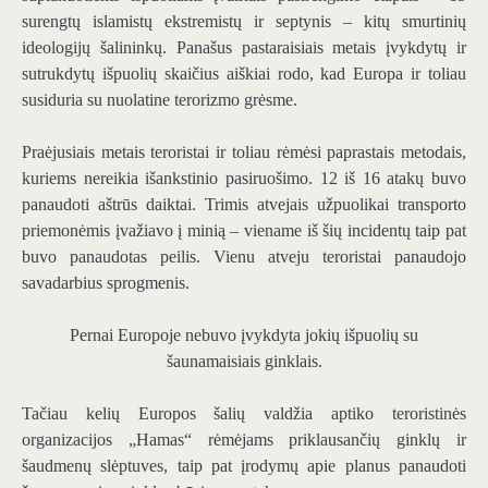
surengtų islamistų ekstremistų ir septynis – kitų smurtinių
ideologijų šalininkų. Panašus pastaraisiais metais įvykdytų ir
sutrukdytų išpuolių skaičius aiškiai rodo, kad Europa ir toliau
susiduria su nuolatine terorizmo grėsme.
Praėjusiais metais teroristai ir toliau rėmėsi paprastais metodais,
kuriems nereikia išankstinio pasiruošimo. 12 iš 16 atakų buvo
panaudoti aštrūs daiktai. Trimis atvejais užpuolikai transporto
priemonėmis įvažiavo į minią – viename iš šių incidentų taip pat
buvo panaudotas peilis. Vienu atveju teroristai panaudojo
savadarbius sprogmenis.
Pernai Europoje nebuvo įvykdyta jokių išpuolių su
šaunamaisiais ginklais.
Tačiau kelių Europos šalių valdžia aptiko teroristinės
organizacijos „Hamas“ rėmėjams priklausančių ginklų ir
šaudmenų slėptuves, taip pat įrodymų apie planus panaudoti