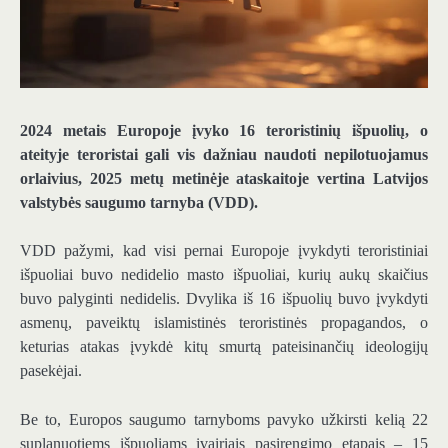
2024 metais Europoje įvyko 16 teroristinių išpuolių, o
ateityje teroristai gali vis dažniau naudoti nepilotuojamus
orlaivius, 2025 metų metinėje ataskaitoje vertina Latvijos
valstybės saugumo tarnyba (VDD).
VDD pažymi, kad visi pernai Europoje įvykdyti teroristiniai
išpuoliai buvo nedidelio masto išpuoliai, kurių aukų skaičius
buvo palyginti nedidelis. Dvylika iš 16 išpuolių buvo įvykdyti
asmenų, paveiktų islamistinės teroristinės propagandos, o
keturias atakas įvykdė kitų smurtą pateisinančių ideologijų
pasekėjai.
Be to, Europos saugumo tarnyboms pavyko užkirsti kelią 22
suplanuotiems išpuoliams įvairiais pasirengimo etapais – 15