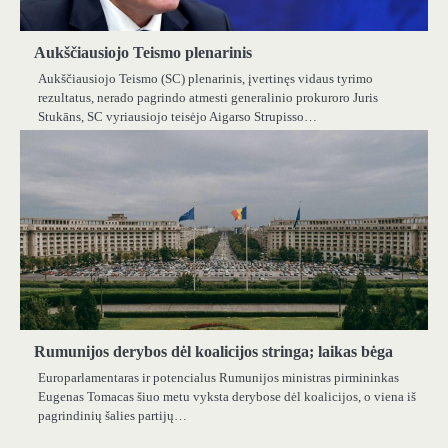
Aukščiausiojo Teismo plenarinis
Aukščiausiojo Teismo (SC) plenarinis, įvertinęs vidaus tyrimo
rezultatus, nerado pagrindo atmesti generalinio prokuroro Juris
Stukāns, SC vyriausiojo teisėjo Aigarso Strupisso…
Rumunijos derybos dėl koalicijos stringa; laikas bėga
Europarlamentaras ir potencialus Rumunijos ministras pirmininkas
Eugenas Tomacas šiuo metu vyksta derybose dėl koalicijos, o viena iš
pagrindinių šalies partijų…