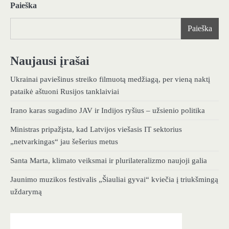
Paieška
Paieška
Naujausi įrašai
Ukrainai paviešinus streiko filmuotą medžiagą, per vieną naktį
pataikė aštuoni Rusijos tanklaiviai
Irano karas sugadino JAV ir Indijos ryšius – užsienio politika
Ministras pripažįsta, kad Latvijos viešasis IT sektorius
„netvarkingas“ jau šešerius metus
Santa Marta, klimato veiksmai ir plurilateralizmo naujoji galia
Jaunimo muzikos festivalis „Šiauliai gyvai“ kviečia į triukšmingą
uždarymą