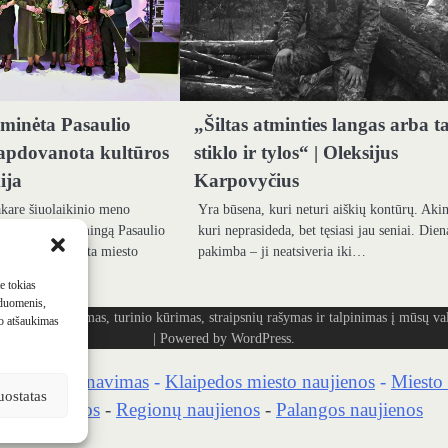
minėta Pasaulio
„Šiltas atminties langas arba t
apdovanota kultūros
stiklo ir tylos“ | Oleksijus
ija
Karpovyčius
akare šiuolaikinio meno
Yra būsena, kuri neturi aiškių kontūrų. Aki
s surengė iškilmingą Pasaulio
kuri neprasideda, bet tęsiasi jau seniai. Dien
, kurioje suburta miesto
pakimba – ji neatsiveria iki…
įstaigos,…
me tokias
 duomenis,
ašymas, turinio kūrimas, straipsnių rašymas ir talpinimas į mūsų vald
mo atšaukimas
| Powered by
WordPress
.
kaidrių skenavimas
-
Klaipedos miesto naujienos
-
Miesto 
uostatas
no naujienos
-
Regionų naujienos
-
Palangos naujienos