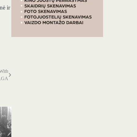
nė ir
With
AGA