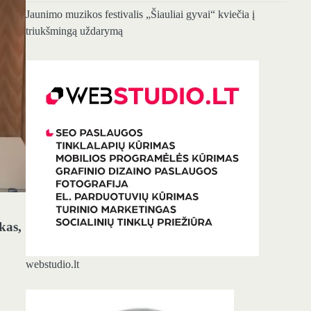
Jaunimo muzikos festivalis „Šiauliai gyvai“ kviečia į
triukšmingą uždarymą
kas,
webstudio.lt