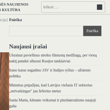
NĖS NAUJIENOS
Ieškoti:
IR KULTŪRA
cija]
Paieška
Paieška
Naujausi įrašai
Ukrainai paviešinus streiko filmuotą medžiagą, per vieną
naktį pataikė aštuoni Rusijos tanklaiviai
Irano karas sugadino JAV ir Indijos ryšius – užsienio
politika
Ministras pripažįsta, kad Latvijos viešasis IT sektorius
„netvarkingas“ jau šešerius metus
Santa Marta, klimato veiksmai ir plurilateralizmo naujoji
galia