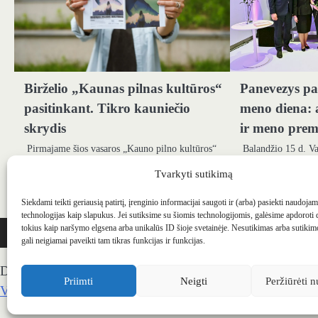
Birželio „Kaunas pilnas kultūros“
Panevezys pa
pasitinkant. Tikro kauniečio
meno diena: 
skrydis
ir meno prem
Pirmajame šios vasaros „Kauno pilno kultūros“
Balandžio 15 d. V
numeryje čiulba ulba, kleketuoja, tarška, ūbauja
muziejaus muzieju
Tvarkyti sutikimą
ir kukuoja įvairiausi sparnuočiai – strazdai,
meno dienos šventę
balandžiai, antys,…
kūrėjai, kultūros 
Siekdami teikti geriausią patirtį, įrenginio informacijai saugoti ir (arba) pasiekti naudoja
technologijas kaip slapukus. Jei sutiksime su šiomis technologijomis, galėsime apdoroti
WEBSTUDIO.LT
© SKAITMENINIO MARKETINGO PASLAUGOS. SEO tekstų r
tokius kaip naršymo elgsena arba unikalūs ID šioje svetainėje. Nesutikimas arba sutiki
gali neigiamai paveikti tam tikras funkcijas ir funkcijas.
Draugai: -
Marketingo agentūra
-
Teisinės konsultacijos
-
S
Priimti
Neigti
Peržiūrėti n
Veidoskaita
-
Teniso treniruotės
- Pranešimai spaudai -
Kau