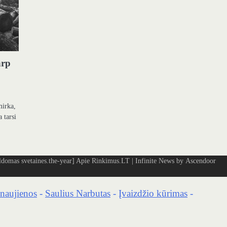
arp
mirka,
a tarsi
omas svetaines.the-year]
Apie Rinkimus.LT
| Infinite News by
Ascendoor
naujienos
-
Saulius Narbutas
-
Įvaizdžio kūrimas
-