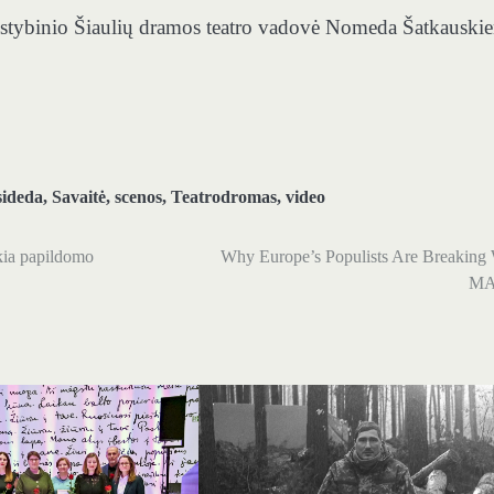
alstybinio Šiaulių dramos teatro vadovė Nomeda Šatkauskie
sideda
,
Savaitė
,
scenos
,
Teatrodromas
,
video
ikia papildomo
Why Europe’s Populists Are Breaking 
M