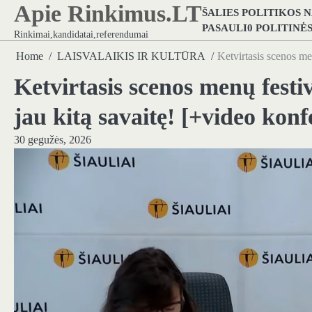
Apie Rinkimus.LT
Skip
ŠALIES POLITIKOS 
to
PASAULI0 POLITINĖ
Rinkimai,kandidatai,referendumai
content
Home
LAISVALAIKIS IR KULTŪRA
Ketvirtasis scenos me
Ketvirtasis scenos menų fest
jau kitą savaitę! [+video konf
30 gegužės, 2026