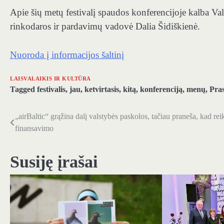
Apie šių metų festivalį spaudos konferencijoje kalba V
rinkodaros ir pardavimų vadovė Dalia Šidiškienė.
Nuoroda į informacijos šaltinį
LAISVALAIKIS IR KULTŪRA
Tagged
festivalis
,
jau
,
ketvirtasis
,
kitą
,
konferenciją
,
menų
,
Pra
„airBaltic“ grąžina dalį valstybės paskolos, tačiau praneša, kad re
Navigacija
finansavimo
tarp
įrašų
Susiję įrašai