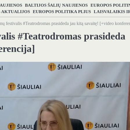
NAUJIENOS
BALTIJOS ŠALIŲ NAUJIENOS
EUROPOS POLITI
S AKTUALIJOS
EUROPOS POLITIKA PLIUS
LAISVALAIKIS 
nų festivalis #Teatrodromas prasideda jau kitą savaitę! [+video konferen
ivalis #Teatrodromas prasideda
erencija]