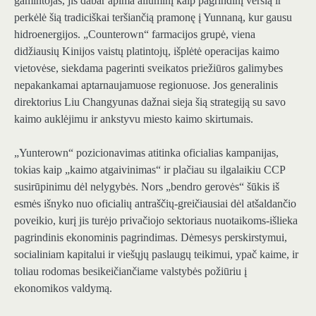
gamintojas, jis dabar apima aliuminį kaip pagrindinį verslą ir
perkėlė šią tradiciškai teršiančią pramonę į Yunnaną, kur gausu
hidroenergijos. „Counterown“ farmacijos grupė, viena
didžiausių Kinijos vaistų platintojų, išplėtė operacijas kaimo
vietovėse, siekdama pagerinti sveikatos priežiūros galimybes
nepakankamai aptarnaujamuose regionuose. Jos generalinis
direktorius Liu Changyunas dažnai sieja šią strategiją su savo
kaimo auklėjimu ir ankstyvu miesto kaimo skirtumais.
„Yunterown“ pozicionavimas atitinka oficialias kampanijas,
tokias kaip „kaimo atgaivinimas“ ir plačiau su ilgalaikiu CCP
susirūpinimu dėl nelygybės. Nors „bendro gerovės“ šūkis iš
esmės išnyko nuo oficialių antraščių-greičiausiai dėl atšaldančio
poveikio, kurį jis turėjo privačiojo sektoriaus nuotaikoms-išlieka
pagrindinis ekonominis pagrindimas. Dėmesys perskirstymui,
socialiniam kapitalui ir viešųjų paslaugų teikimui, ypač kaime, ir
toliau rodomas besikeičiančiame valstybės požiūriu į
ekonomikos valdymą.