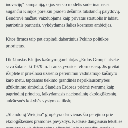
inovacijų“ kampaniją, o jos verslo modelis suderinamas su
augančiu Kinijos poreikiu pradėti dešimtis tūkstančių palydovų.
Bendrovė mažiau vaizduojama kaip privatus startuolis ir labiau
patriotinis partneris, vykdydamas šalies kosmoso ambicijas.
Kitos firmos taip pat atspindi dabartinius Pekino politikos
prioritetus.
Didžiausias Kinijos kašmyro gamintojas „Erdos Group“ atsekė
savo šaknis iki 1979 m. Ir ankstyvosios reformos erą. Jis greitai
išsiplėtė ir priešinosi užsienio perėmimui vadinamojo kašmyro
karo metu, tapdamas tiekimo grandinės nepriklausomybės
užtikrinimo simboliu. Šiandien Erdosas priėmė tvarumą kaip
pagrindinį principą, laikydamasis nacionalinių ekologiškesnių,
aukštesnės kokybės vystymosi tikslų.
„Shandong Weiqiao“ grupė yra dar vienas šio perėjimo prie
ekologiškesnės pramonės pavyzdys. Kadaise daugiausia tekstilės