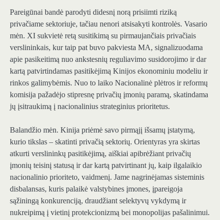
Pareigūnai bandė parodyti didesnį norą prisiimti riziką
privačiame sektoriuje, tačiau nenori atsisakyti kontrolės. Vasario
mėn. XI sukvietė retą susitikimą su pirmaujančiais privačiais
verslininkais, kur taip pat buvo pakviesta MA, signalizuodama
apie pasikeitimą nuo ankstesnių reguliavimo susidorojimo ir dar
kartą patvirtindamas pasitikėjimą Kinijos ekonominiu modeliu ir
rinkos galimybėmis. Nuo to laiko Nacionalinė plėtros ir reformų
komisija pažadėjo stipresnę privačių įmonių paramą, skatindama
jų įsitraukimą į nacionalinius strateginius prioritetus.
Balandžio mėn. Kinija priėmė savo pirmąjį išsamų įstatymą,
kurio tikslas – skatinti privačią sektorių. Orientyras yra skirtas
atkurti verslininkų pasitikėjimą, aiškiai apibrėžiant privačių
įmonių teisinį statusą ir dar kartą patvirtinant jų, kaip ilgalaikio
nacionalinio prioriteto, vaidmenį. Jame nagrinėjamas sisteminis
disbalansas, kuris palaikė valstybines įmones, įpareigoja
sąžiningą konkurenciją, draudžiant selektyvų vykdymą ir
nukreipimą į vietinį protekcionizmą bei monopolijas pašalinimui.