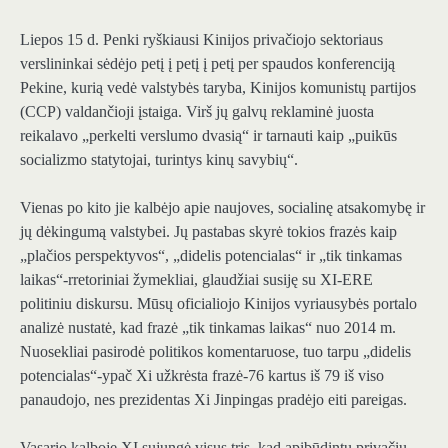
Liepos 15 d. Penki ryškiausi Kinijos privačiojo sektoriaus
verslininkai sėdėjo petį į petį į petį per spaudos konferenciją
Pekine, kurią vedė valstybės taryba, Kinijos komunistų partijos
(CCP) valdančioji įstaiga. Virš jų galvų reklaminė juosta
reikalavo „perkelti verslumo dvasią“ ir tarnauti kaip „puikūs
socializmo statytojai, turintys kinų savybių“.
Vienas po kito jie kalbėjo apie naujoves, socialinę atsakomybę ir
jų dėkingumą valstybei. Jų pastabas skyrė tokios frazės kaip
„plačios perspektyvos“, „didelis potencialas“ ir „tik tinkamas
laikas“-rretoriniai žymekliai, glaudžiai susiję su XI-ERE
politiniu diskursu. Mūsų oficialiojo Kinijos vyriausybės portalo
analizė nustatė, kad frazė „tik tinkamas laikas“ nuo 2014 m.
Nuosekliai pasirodė politikos komentaruose, tuo tarpu „didelis
potencialas“-ypač Xi užkrėsta frazė-76 kartus iš 79 iš viso
panaudojo, nes prezidentas Xi Jinpingas pradėjo eiti pareigas.
Vasario kalboje XI sujungė visus tris, kad apibūdintų privačių