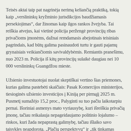
Teisės aktai taip pat nagrinėja nerimą keliančią praktiką, tokią
kaip „verslininkų kryžminio jurisdikcijos baudžiamasis
persekiojimas“, dar žinomas kaip ilgos rankos žvejyba. Tai
reiškia atvejus, kai vietinė policija peržengė provincijų ribas
privačioms įmonėms, dažnai remdamasis abejotinais teisiniais
pagrindais, kad būtų galima pasinaudoti turtu ir gauti pajamų
grynaisiais veikiančiomis savivaldybėmis. Remiantis pranešimu,
nuo 2023 m. Policija iš kitų provincijų sulaikė daugiau nei 10
000 verslininkų Guangdžou mieste.
Užsienio investuotojai nuolat skeptiškai vertino šias priemones,
kurias galima pastebėti skaičiais: Pasak Komercijos ministerijos,
tiesioginės užsienio investicijos į Kiniją per pirmąjį 2025 m.
Pusmetį sumažėjo 15,2 proc., Palyginti su tuo pačiu laikotarpiu
pernai. Išoriniai asmenys mato vyriausybę, kuri išreiškia privačią
įmonę, tačiau reikalauja nepageidaujamo politinio lojalumo –
rinkos, kuri žada nepaprastą galimybę, tačiau išlaiko savo
taisykles neapdorotą. „Plačių perspektyvų“ ir „tik tinkamas