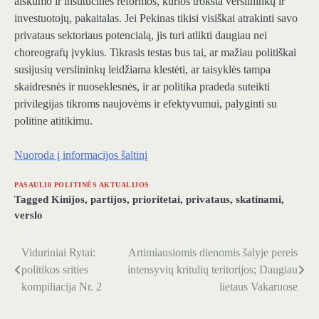
aiškumo ir institucinės reformos, kurios trokšta verslininkų ir
investuotojų, pakaitalas. Jei Pekinas tikisi visiškai atrakinti savo
privataus sektoriaus potencialą, jis turi atlikti daugiau nei
choreografų įvykius. Tikrasis testas bus tai, ar mažiau politiškai
susijusių verslininkų leidžiama klestėti, ar taisyklės tampa
skaidresnės ir nuoseklesnės, ir ar politika pradeda suteikti
privilegijas tikroms naujovėms ir efektyvumui, palyginti su
politine atitikimu.
Nuoroda į informacijos šaltinį
PASAULI0 POLITINĖS AKTUALIJOS
Tagged
Kinijos
,
partijos
,
prioritetai
,
privataus
,
skatinami
,
verslo
Viduriniai Rytai:
Artimiausiomis dienomis šalyje pereis
Navigacija
politikos srities
intensyvių kritulių teritorijos; Daugiau
tarp
kompiliacija Nr. 2
lietaus Vakaruose
įrašų