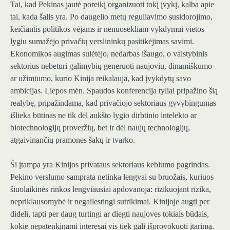
Tai, kad Pekinas jautė poreikį organizuoti tokį įvykį, kalba apie
tai, kada šalis yra. Po daugelio metų reguliavimo susidorojimo,
keičiantis politikos vėjams ir nenuosekliam vykdymui vietos
lygiu sumažėjo privačių verslininkų pasitikėjimas savimi.
Ekonomikos augimas sulėtėjo, nedarbas išaugo, o valstybinis
sektorius nebeturi galimybių generuoti naujovių, dinamiškumo
ar užimtumo, kurio Kinija reikalauja, kad įvykdytų savo
ambicijas. Liepos mėn. Spaudos konferencija tyliai pripažino šią
realybę, pripažindama, kad privačiojo sektoriaus gyvybingumas
išlieka būtinas ne tik dėl aukšto lygio dirbtinio intelekto ar
biotechnologijų proveržių, bet ir dėl naujų technologijų,
atgaivinančių pramonės šakų ir tvarko.
Ši įtampa yra Kinijos privataus sektoriaus keblumo pagrindas.
Pekino verslumo samprata netinka lengvai su bruožais, kuriuos
šiuolaikinės rinkos lengviausiai apdovanoja: rizikuojant rizika,
nepriklausomybė ir negailestingi sutrikimai. Kinijoje augti per
dideli, tapti per daug turtingi ar diegti naujoves tokiais būdais,
kokie nepatenkinami interesai vis tiek gali išprovokuoti įtarimą.