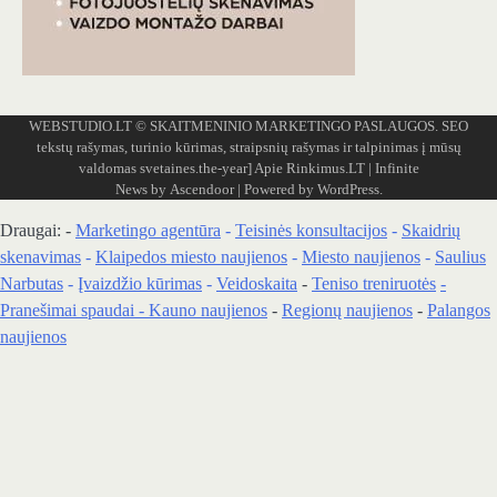
WEBSTUDIO.LT
© SKAITMENINIO MARKETINGO PASLAUGOS. SEO
tekstų rašymas, turinio kūrimas, straipsnių rašymas ir talpinimas į mūsų
valdomas svetaines.the-year]
Apie Rinkimus.LT
| Infinite
News by
Ascendoor
| Powered by
WordPress
.
Draugai: -
Marketingo agentūra
-
Teisinės konsultacijos
-
Skaidrių
skenavimas
-
Klaipedos miesto naujienos
-
Miesto naujienos
-
Saulius
Narbutas
-
Įvaizdžio kūrimas
-
Veidoskaita
-
Teniso treniruotės
-
Pranešimai spaudai -
Kauno naujienos
-
Regionų naujienos
-
Palangos
naujienos