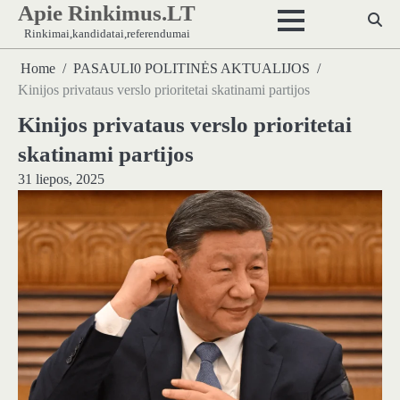
Apie Rinkimus.LT
Skip
to
Rinkimai,kandidatai,referendumai
content
Home
PASAULI0 POLITINĖS AKTUALIJOS
Kinijos privataus verslo prioritetai skatinami partijos
Kinijos privataus verslo prioritetai
skatinami partijos
31 liepos, 2025