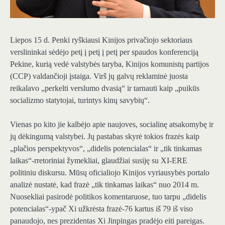
Liepos 15 d. Penki ryškiausi Kinijos privačiojo sektoriaus
verslininkai sėdėjo petį į petį į petį per spaudos konferenciją
Pekine, kurią vedė valstybės taryba, Kinijos komunistų partijos
(CCP) valdančioji įstaiga. Virš jų galvų reklaminė juosta
reikalavo „perkelti verslumo dvasią“ ir tarnauti kaip „puikūs
socializmo statytojai, turintys kinų savybių“.
Vienas po kito jie kalbėjo apie naujoves, socialinę atsakomybę ir
jų dėkingumą valstybei. Jų pastabas skyrė tokios frazės kaip
„plačios perspektyvos“, „didelis potencialas“ ir „tik tinkamas
laikas“-rretoriniai žymekliai, glaudžiai susiję su XI-ERE
politiniu diskursu. Mūsų oficialiojo Kinijos vyriausybės portalo
analizė nustatė, kad frazė „tik tinkamas laikas“ nuo 2014 m.
Nuosekliai pasirodė politikos komentaruose, tuo tarpu „didelis
potencialas“-ypač Xi užkrėsta frazė-76 kartus iš 79 iš viso
panaudojo, nes prezidentas Xi Jinpingas pradėjo eiti pareigas.