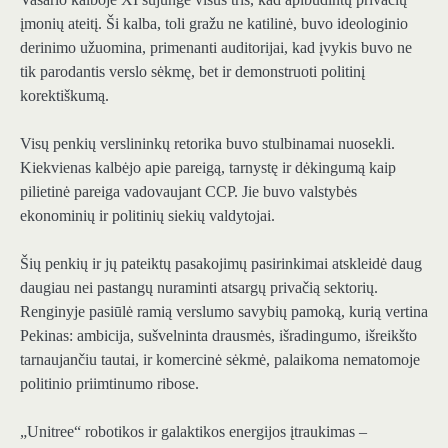
įmonių ateitį. Ši kalba, toli gražu ne katilinė, buvo ideologinio
derinimo užuomina, primenanti auditorijai, kad įvykis buvo ne
tik parodantis verslo sėkmę, bet ir demonstruoti politinį
korektiškumą.
Visų penkių verslininkų retorika buvo stulbinamai nuosekli.
Kiekvienas kalbėjo apie pareigą, tarnystę ir dėkingumą kaip
pilietinė pareiga vadovaujant CCP. Jie buvo valstybės
ekonominių ir politinių siekių valdytojai.
Šių penkių ir jų pateiktų pasakojimų pasirinkimai atskleidė daug
daugiau nei pastangų nuraminti atsargų privačią sektorių.
Renginyje pasiūlė ramią verslumo savybių pamoką, kurią vertina
Pekinas: ambicija, sušvelninta drausmės, išradingumo, išreikšto
tarnaujančiu tautai, ir komercinė sėkmė, palaikoma nematomoje
politinio priimtinumo ribose.
„Unitree“ robotikos ir galaktikos energijos įtraukimas –