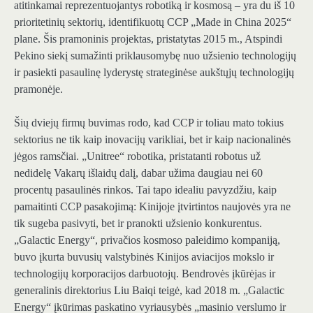
atitinkamai reprezentuojantys robotiką ir kosmosą – yra du iš 10
prioritetinių sektorių, identifikuotų CCP „Made in China 2025“
plane. Šis pramoninis projektas, pristatytas 2015 m., Atspindi
Pekino siekį sumažinti priklausomybę nuo užsienio technologijų
ir pasiekti pasaulinę lyderystę strateginėse aukštųjų technologijų
pramonėje.
Šių dviejų firmų buvimas rodo, kad CCP ir toliau mato tokius
sektorius ne tik kaip inovacijų varikliai, bet ir kaip nacionalinės
jėgos ramsčiai. „Unitree“ robotika, pristatanti robotus už
nedidelę Vakarų išlaidų dalį, dabar užima daugiau nei 60
procentų pasaulinės rinkos. Tai tapo idealiu pavyzdžiu, kaip
pamaitinti CCP pasakojimą: Kinijoje įtvirtintos naujovės yra ne
tik sugeba pasivyti, bet ir pranokti užsienio konkurentus.
„Galactic Energy“, privačios kosmoso paleidimo kompaniją,
buvo įkurta buvusių valstybinės Kinijos aviacijos mokslo ir
technologijų korporacijos darbuotojų. Bendrovės įkūrėjas ir
generalinis direktorius Liu Baiqi teigė, kad 2018 m. „Galactic
Energy“ įkūrimas paskatino vyriausybės „masinio verslumo ir