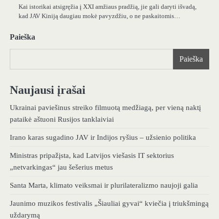
Kai istorikai atsigręžia į XXI amžiaus pradžią, jie gali daryti išvadą,
kad JAV Kiniją daugiau mokė pavyzdžiu, o ne paskaitomis…
Paieška
Paieška
Naujausi įrašai
Ukrainai paviešinus streiko filmuotą medžiagą, per vieną naktį
pataikė aštuoni Rusijos tanklaiviai
Irano karas sugadino JAV ir Indijos ryšius – užsienio politika
Ministras pripažįsta, kad Latvijos viešasis IT sektorius
„netvarkingas“ jau šešerius metus
Santa Marta, klimato veiksmai ir plurilateralizmo naujoji galia
Jaunimo muzikos festivalis „Šiauliai gyvai“ kviečia į triukšmingą
uždarymą