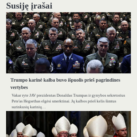
Susiję įrašai
Trumpo karinė kalba buvo išpuolis prieš pagrindines
vertybes
Vakar ryte JAV prezidentas Donaldas Trumpas ir gynybos sekretorius
Pete'as Hegsethas elgėsi smerktinai. Jų kalbos prieš kelis šimtus
surinkusių karinių…