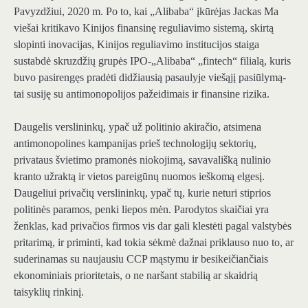
Pavyzdžiui, 2020 m. Po to, kai „Alibaba“ įkūrėjas Jackas Ma
viešai kritikavo Kinijos finansinę reguliavimo sistemą, skirtą
slopinti inovacijas, Kinijos reguliavimo institucijos staiga
sustabdė skruzdžių grupės IPO-„Alibaba“ „fintech“ filialą, kuris
buvo pasirengęs pradėti didžiausią pasaulyje viešąjį pasiūlymą-
tai susiję su antimonopolijos pažeidimais ir finansine rizika.
Daugelis verslininkų, ypač už politinio akiračio, atsimena
antimonopolines kampanijas prieš technologijų sektorių,
privataus švietimo pramonės niokojimą, savavališką nulinio
kranto užraktą ir vietos pareigūnų nuomos ieškomą elgesį.
Daugeliui privačių verslininkų, ypač tų, kurie neturi stiprios
politinės paramos, penki liepos mėn. Parodytos skaičiai yra
ženklas, kad privačios firmos vis dar gali klestėti pagal valstybės
pritarimą, ir priminti, kad tokia sėkmė dažnai priklauso nuo to, ar
suderinamas su naujausiu CCP mąstymu ir besikeičiančiais
ekonominiais prioritetais, o ne naršant stabilią ar skaidrią
taisyklių rinkinį.