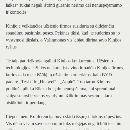
laikas“ šūkiai negali ištrinti gilesnio nerimo dėl nenuspėjamumo
ir kontrolės.
Kinijoje veikiančios užsienio firmos susiduria su didėjančiu
spaudimu pasirinkti puses. Pekinas tikisi, kad jie suderins su jo
vystymosi tikslais, o Vašingtonas vis labiau tikrina savo Kinijos
ryšius.
Jie taip pat rizikuoja įgalinti Kinijos konkurentus. Užsienio
technologijos ir žinios ne kartą įsisavino ir padėjo Kinijos firmos,
kurios tada meta iššūkį jų užsienio partneriams, kaip BYD
padarė „Tesla“ ir „Huawei“ į „Apple“. Tuo tarpu Kinijos
politinė aplinka išlieka be galo nenuspėjama, kai sprendimai
staiga sukosi ir vietos vykdymo užtikrinimas svyruoja tarp
atsitiktinių ir per daug.
Liepos mėn. Konferencija buvo skirta išspręsti tokius rūpesčius.
Vis dėlto visam savo scenarijui toks mėgėjas negali būti teisinio