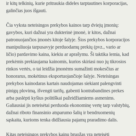
ir kitų telkinių, kurie pritraukia dideles tarptautines korporacijas,
galinčias juos išgauti.
Čia vyksta neteisingos prekybos kainos tarp dviejų įmonių:
gavybos, kuri dažnai yra dukterinė įmonė, ir kitos, dažnai
patronuojančios įmonės kitoje šalyje. Šios prekybos korporacijos
manipuliuoja tarpusavyje perduodamų prekių (pvz., vario ar
ličio) pardavimo kaina, kiekiu ar aprašymu. Ši taktika lemia, kad
prekėmis prekiaujama kainomis, kurios skiriasi nuo jų tikrosios
rinkos vertės, o tai leidžia įmonėms sumažinti mokesčius ar
honorarus, mokėtinus eksportuojančioje šalyje. Neteisingas
prekybos kainodaras kartais naudojamas siekiant palengvinti
pinigų plovimą, išvengti tarifų, gabenti kontrabandines prekes
arba paslėpti kyšius politiškai pažeidžiamiems asmenims.
Galiausiai jis neteisėtai perduoda ekonominę vertę tarp valstybių,
dažnai riboto finansinio atsparumo šalių ir bendruomenių
sąskaita, kurioms tenka didžiausia pajamų praradimo dalis.
Kitas neteisingos prekybos kainų bruožas yra neteisėti