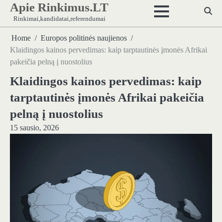
Apie Rinkimus.LT
Skip
to
Rinkimai,kandidatai,referendumai
content
Home
Europos politinės naujienos
Klaidingos kainos pervedimas: kaip tarptautinės įmonės Afrikai
pakeičia pelną į nuostolius
Klaidingos kainos pervedimas: kaip
tarptautinės įmonės Afrikai pakeičia
pelną į nuostolius
15 sausio, 2026