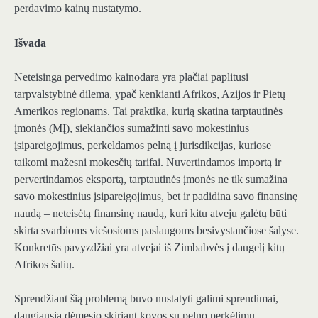
perdavimo kainų nustatymo.
Išvada
Neteisinga pervedimo kainodara yra plačiai paplitusi
tarpvalstybinė dilema, ypač kenkianti Afrikos, Azijos ir Pietų
Amerikos regionams. Tai praktika, kurią skatina tarptautinės
įmonės (MĮ), siekiančios sumažinti savo mokestinius
įsipareigojimus, perkeldamos pelną į jurisdikcijas, kuriose
taikomi mažesni mokesčių tarifai. Nuvertindamos importą ir
pervertindamos eksportą, tarptautinės įmonės ne tik sumažina
savo mokestinius įsipareigojimus, bet ir padidina savo finansinę
naudą – neteisėtą finansinę naudą, kuri kitu atveju galėtų būti
skirta svarbioms viešosioms paslaugoms besivystančiose šalyse.
Konkretūs pavyzdžiai yra atvejai iš Zimbabvės į daugelį kitų
Afrikos šalių.
Sprendžiant šią problemą buvo nustatyti galimi sprendimai,
daugiausia dėmesio skiriant kovos su pelno perkėlimu