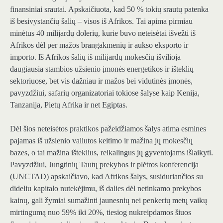
finansiniai srautai. Apskaičiuota, kad 50 % tokių srautų patenka
iš besivystančių šalių – visos iš Afrikos. Tai apima pirmiau
minėtus 40 milijardų dolerių, kurie buvo neteisėtai išvežti iš
Afrikos dėl per mažos brangakmenių ir aukso eksporto ir
importo. Iš Afrikos šalių iš milijardų mokesčių išvilioja
daugiausia stambios užsienio įmonės energetikos ir išteklių
sektoriuose, bet vis dažniau ir mažos bei vidutinės įmonės,
pavyzdžiui, safarių organizatoriai tokiose šalyse kaip Kenija,
Tanzanija, Pietų Afrika ir net Egiptas.
Dėl šios neteisėtos praktikos pažeidžiamos šalys atima esmines
pajamas iš užsienio valiutos keitimo ir mažina jų mokesčių
bazes, o tai mažina išteklius, reikalingus jų gyventojams išlaikyti.
Pavyzdžiui, Jungtinių Tautų prekybos ir plėtros konferencija
(UNCTAD) apskaičiavo, kad Afrikos šalys, susiduriančios su
dideliu kapitalo nutekėjimu, iš dalies dėl netinkamo prekybos
kainų, gali žymiai sumažinti jaunesnių nei penkerių metų vaikų
mirtingumą nuo 59% iki 20%, tiesiog nukreipdamos šiuos