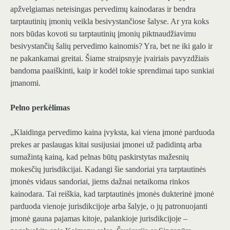
apžvelgiamas neteisingas pervedimų kainodaras ir bendra
tarptautinių įmonių veikla besivystančiose šalyse. Ar yra koks
nors būdas kovoti su tarptautinių įmonių piktnaudžiavimu
besivystančių šalių pervedimo kainomis? Yra, bet ne iki galo ir
ne pakankamai greitai. Šiame straipsnyje įvairiais pavyzdžiais
bandoma paaiškinti, kaip ir kodėl tokie sprendimai tapo sunkiai
įmanomi.
Pelno perkėlimas
„Klaidinga pervedimo kaina įvyksta, kai viena įmonė parduoda
prekes ar paslaugas kitai susijusiai įmonei už padidintą arba
sumažintą kainą, kad pelnas būtų paskirstytas mažesnių
mokesčių jurisdikcijai. Kadangi šie sandoriai yra tarptautinės
įmonės vidaus sandoriai, jiems dažnai netaikoma rinkos
kainodara. Tai reiškia, kad tarptautinės įmonės dukterinė įmonė
parduoda vienoje jurisdikcijoje arba šalyje, o jų patronuojanti
įmonė gauna pajamas kitoje, palankioje jurisdikcijoje –