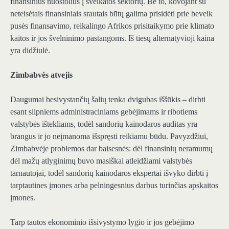
finansinius nuostolius į sveikatos sektorių. Be to, kovojant su
neteisėtais finansiniais srautais būtų galima prisidėti prie beveik
pusės finansavimo, reikalingo Afrikos prisitaikymo prie klimato
kaitos ir jos švelninimo pastangoms. Iš tiesų alternatyvioji kaina
yra didžiulė.
Zimbabvės atvejis
Daugumai besivystančių šalių tenka dvigubas iššūkis – dirbti
esant silpniems administraciniams gebėjimams ir ribotiems
valstybės ištekliams, todėl sandorių kainodaros auditas yra
brangus ir jo neįmanoma išspręsti reikiamu būdu. Pavyzdžiui,
Zimbabvėje problemos dar baisesnės: dėl finansinių neramumų
dėl mažų atlyginimų buvo masiškai atleidžiami valstybės
tarnautojai, todėl sandorių kainodaros ekspertai išvyko dirbti į
tarptautines įmones arba pelningesnius darbus turinčias apskaitos
įmones.
Tarp tautos ekonominio išsivystymo lygio ir jos gebėjimo