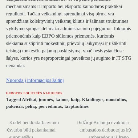
mechanizmams ir importo bei eksporto kainodaros praktikai
reguliuoti. Tačiau veiksmingi sprendimai visų pirma yra
sprendžiant kolektyvinių veiksmų kliūtis ir šalinant struktūrines
vykdymo spragas dėl mažo administracinio pajėgumo. Tokiomis
priemonėmis kaip EBPO siūlomos priemonės, kuriomis
siekiama sustiprinti mokestinių prievolių laikymąsi ir užtikrinti
teisingą mokesčių pajamų paskirstymą, ypač besivystančiose
šalyse, kurios yra neproporcingai paveiktos jų augimo ir JT STG
nenaudai.
Nuoroda į informacijos šaltinį
EUROPOS POLITINĖS NAUJIENOS
Tagged
Afrikai
,
įmonės
,
kainos
,
kaip
,
Klaidingos
,
nuostolius
,
pakeičia
,
pelną
,
pervedimas
,
tarptautinės
Kodėl bendradarbiavimui
Didžioji Britanija evakuoja
Navigacija
svarbu būti pakankamai
ambasados ​​darbuotojus ir
tarp
europietišku
ambasadorių iš Irano