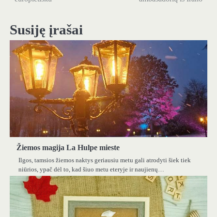
įrašų
Susiję įrašai
Žiemos magija La Hulpe mieste
Ilgos, tamsios žiemos naktys geriausiu metu gali atrodyti šiek tiek
niūrios, ypač dėl to, kad šiuo metu eteryje ir naujienų…