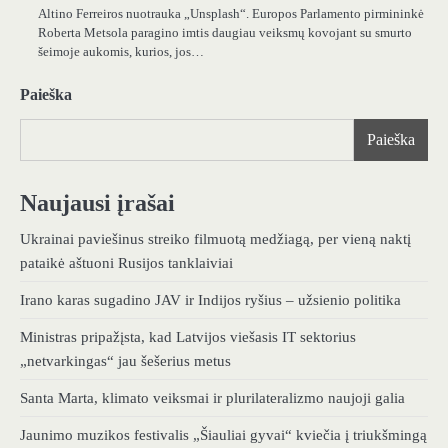
Altino Ferreiros nuotrauka „Unsplash“. Europos Parlamento pirmininkė
Roberta Metsola paragino imtis daugiau veiksmų kovojant su smurto
šeimoje aukomis, kurios, jos…
Paieška
Paieška
Naujausi įrašai
Ukrainai paviešinus streiko filmuotą medžiagą, per vieną naktį
pataikė aštuoni Rusijos tanklaiviai
Irano karas sugadino JAV ir Indijos ryšius – užsienio politika
Ministras pripažįsta, kad Latvijos viešasis IT sektorius
„netvarkingas“ jau šešerius metus
Santa Marta, klimato veiksmai ir plurilateralizmo naujoji galia
Jaunimo muzikos festivalis „Šiauliai gyvai“ kviečia į triukšmingą