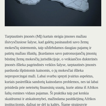
Tarptautinės įmonės (MĮ) kartais steigia įmones mažiau
išsivysčiusiose šalyse, kad galėtų pasinaudoti savo žemų
mokesčių sistemomis, taip uždirbdamos daugiau pajamų ir
patirtų mažiau išlaidų. Įkurdamos savo patronuojančių įmonių
būstinę žemų mokesčių jurisdikcijoje, o veikiančios dukterinės
įmonės išlieka pagrindinės veiklos šalyse, tarptautinės įmonės
parduoda išpūstomis kainomis, o jų mokesčiai išlieka
neproporcingai maži. Labai svarbu spręsti įvairius aspektus,
kuriais pasireiškia sandorių kainodaros problemos, nes tai labai
prisideda prie neteisėtų finansinių srautų, kurie atima iš Afrikos
šalių esmines vidaus pajamas. Ši praktika taip pat kenkia
skaidrumui ir atskaitomybei, mažindama pasitikėjimą Afrikos
institucijomis, dažnai ne dėl jų kaltės. Šiame straipsnyje