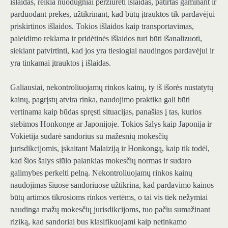
išlaidas, reikia nuodugniai peržiūrėti išlaidas, patirtas gaminant ir
parduodant prekes, užtikrinant, kad būtų įtrauktos tik pardavėjui
priskirtinos išlaidos. Tokios išlaidos kaip transportavimas,
paleidimo reklama ir pridėtinės išlaidos turi būti išanalizuoti,
siekiant patvirtinti, kad jos yra tiesiogiai naudingos pardavėjui ir
yra tinkamai įtrauktos į išlaidas.
Galiausiai, nekontroliuojamų rinkos kainų, ty iš išorės nustatytų
kainų, pagrįstų atvira rinka, naudojimo praktika gali būti
vertinama kaip būdas spręsti situacijas, panašias į tas, kurios
stebimos Honkonge ar Japonijoje. Tokios šalys kaip Japonija ir
Vokietija sudarė sandorius su mažesnių mokesčių
jurisdikcijomis, įskaitant Malaiziją ir Honkongą, kaip tik todėl,
kad šios šalys siūlo palankias mokesčių normas ir sudaro
galimybes perkelti pelną. Nekontroliuojamų rinkos kainų
naudojimas šiuose sandoriuose užtikrina, kad pardavimo kainos
būtų artimos tikrosioms rinkos vertėms, o tai vis tiek nežymiai
naudinga mažų mokesčių jurisdikcijoms, tuo pačiu sumažinant
riziką, kad sandoriai bus klasifikuojami kaip netinkamo