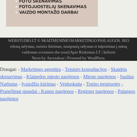
WEBSTUDIO.LT
© SKAITMENINIO MARKETINGO PASLAUGOS. SEO
tekstų rašymas, turinio kūrimas, straipsnių rašymas ir talpinimas į mūsų
valdomas svetaines.the-year]
Apie Rinkimus.LT
| Infinite
News by
Ascendoor
| Powered by
WordPress
.
Draugai: -
Marketingo agentūra
-
Teisinės konsultacijos
-
Skaidrių
skenavimas
-
Klaipedos miesto naujienos
-
Miesto naujienos
-
Saulius
Narbutas
-
Įvaizdžio kūrimas
-
Veidoskaita
-
Teniso treniruotės
-
Pranešimai spaudai -
Kauno naujienos
-
Regionų naujienos
-
Palangos
naujienos