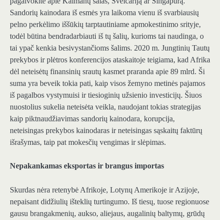
pagalvokite apie Kaimanų salas, Šveicariją ar Singapūrą.
Sandorių kainodara iš esmės yra laikoma vienu iš svarbiausių
pelno perkėlimo iššūkių tarptautiniame apmokestinimo srityje,
todėl būtina bendradarbiauti iš tų šalių, kurioms tai naudinga, o
tai ypač kenkia besivystančioms šalims. 2020 m. Jungtinių Tautų
prekybos ir plėtros konferencijos ataskaitoje teigiama, kad Afrika
dėl neteisėtų finansinių srautų kasmet praranda apie 89 mlrd. Ši
suma yra beveik tokia pati, kaip visos žemyno metinės pajamos
iš pagalbos vystymuisi ir tiesioginių užsienio investicijų. Šiuos
nuostolius sukelia neteisėta veikla, naudojant tokias strategijas
kaip piktnaudžiavimas sandorių kainodara, korupcija,
neteisingas prekybos kainodaras ir neteisingas sąskaitų faktūrų
išrašymas, taip pat mokesčių vengimas ir slėpimas.
Nepakankamas eksportas ir brangus importas
Skurdas nėra retenybė Afrikoje, Lotynų Amerikoje ir Azijoje,
nepaisant didžiulių išteklių turtingumo. Iš tiesų, tuose regionuose
gausu brangakmenių, aukso, aliejaus, augalinių baltymų, grūdų