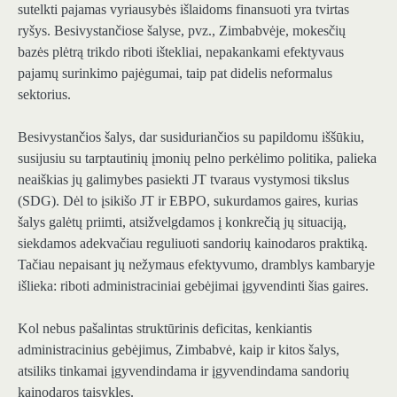
sutelkti pajamas vyriausybės išlaidoms finansuoti yra tvirtas
ryšys. Besivystančiose šalyse, pvz., Zimbabvėje, mokesčių
bazės plėtrą trikdo riboti ištekliai, nepakankami efektyvaus
pajamų surinkimo pajėgumai, taip pat didelis neformalus
sektorius.
Besivystančios šalys, dar susiduriančios su papildomu iššūkiu,
susijusiu su tarptautinių įmonių pelno perkėlimo politika, palieka
neaiškias jų galimybes pasiekti JT tvaraus vystymosi tikslus
(SDG). Dėl to įsikišo JT ir EBPO, sukurdamos gaires, kurias
šalys galėtų priimti, atsižvelgdamos į konkrečią jų situaciją,
siekdamos adekvačiau reguliuoti sandorių kainodaros praktiką.
Tačiau nepaisant jų nežymaus efektyvumo, dramblys kambaryje
išlieka: riboti administraciniai gebėjimai įgyvendinti šias gaires.
Kol nebus pašalintas struktūrinis deficitas, kenkiantis
administracinius gebėjimus, Zimbabvė, kaip ir kitos šalys,
atsiliks tinkamai įgyvendindama ir įgyvendindama sandorių
kainodaros taisykles.