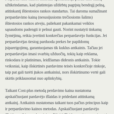
užtikrindamas, kad platintojas uždirbtų pagrįstą bendrąjį pelną,
atitinkantį ištiestosios rankos standartus. Tai daroma sumažinant
perpardavimo kainą (nesusijusioms trečiosioms šalims)
ištiestosios rankos atveju, paliekant pakankamai veiklos
sąnaudoms padengti ir pelnui gauti. Norint nustatyti tinkamą
žymėjimą, reikia įvertinti konkrečias perpardavėjo funkcijas. Jei
perpardavėjas tiesiog parduoda prekes be papildomų
įsipareigojimų, garantuojamas tik kuklus antkainis. Tačiau jei
perpardavėjas imasi svarbių užduočių, tokių kaip reklama,
rinkodara ir platinimas, leidžiamas didesnis antkainis. Tokie
veiksniai, kaip išskirtinės pardavimo teisės konkrečioje rinkoje,
taip pat gali turėti įtakos antkainiui, nors išskirtinumo vertė gali
skirtis priklausomai nuo aplinkybių.
Taikant Cost-plus metodą perdavimo kaina nustatoma
apskaičiuojant pardavėjo išlaidas ir pridedant atitinkamą
antkainį. Antkainis nustatomas taikant tuos pačius principus kaip
ir perpardavimo kainos metodas. Apskaičiuojant pardavėjo