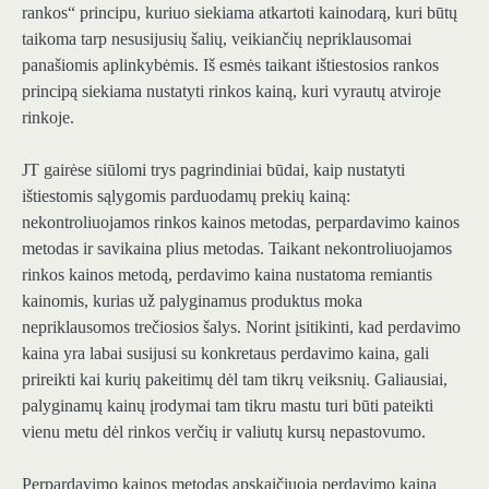
rankos“ principu, kuriuo siekiama atkartoti kainodarą, kuri būtų
taikoma tarp nesusijusių šalių, veikiančių nepriklausomai
panašiomis aplinkybėmis. Iš esmės taikant ištiestosios rankos
principą siekiama nustatyti rinkos kainą, kuri vyrautų atviroje
rinkoje.
JT gairėse siūlomi trys pagrindiniai būdai, kaip nustatyti
ištiestomis sąlygomis parduodamų prekių kainą:
nekontroliuojamos rinkos kainos metodas, perpardavimo kainos
metodas ir savikaina plius metodas. Taikant nekontroliuojamos
rinkos kainos metodą, perdavimo kaina nustatoma remiantis
kainomis, kurias už palyginamus produktus moka
nepriklausomos trečiosios šalys. Norint įsitikinti, kad perdavimo
kaina yra labai susijusi su konkretaus perdavimo kaina, gali
prireikti kai kurių pakeitimų dėl tam tikrų veiksnių. Galiausiai,
palyginamų kainų įrodymai tam tikru mastu turi būti pateikti
vienu metu dėl rinkos verčių ir valiutų kursų nepastovumo.
Perpardavimo kainos metodas apskaičiuoja perdavimo kainą