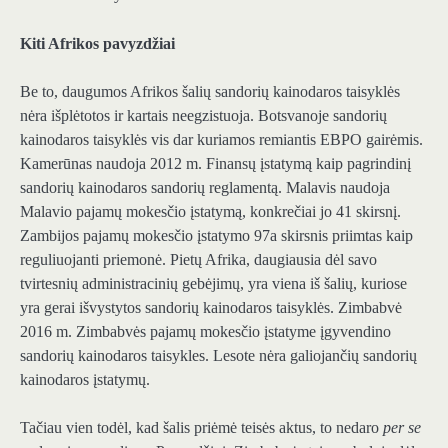
Kiti Afrikos pavyzdžiai
Be to, daugumos Afrikos šalių sandorių kainodaros taisyklės
nėra išplėtotos ir kartais neegzistuoja. Botsvanoje sandorių
kainodaros taisyklės vis dar kuriamos remiantis EBPO gairėmis.
Kamerūnas naudoja 2012 m. Finansų įstatymą kaip pagrindinį
sandorių kainodaros sandorių reglamentą. Malavis naudoja
Malavio pajamų mokesčio įstatymą, konkrečiai jo 41 skirsnį.
Zambijos pajamų mokesčio įstatymo 97a skirsnis priimtas kaip
reguliuojanti priemonė. Pietų Afrika, daugiausia dėl savo
tvirtesnių administracinių gebėjimų, yra viena iš šalių, kuriose
yra gerai išvystytos sandorių kainodaros taisyklės. Zimbabvė
2016 m. Zimbabvės pajamų mokesčio įstatyme įgyvendino
sandorių kainodaros taisykles. Lesote nėra galiojančių sandorių
kainodaros įstatymų.
Tačiau vien todėl, kad šalis priėmė teisės aktus, to nedaro
per se