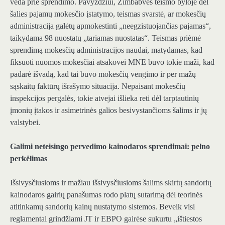
veda prie sprendimo. Pavyzdžiui, Zimbabvės teismo byloje dėl
šalies pajamų mokesčio įstatymo, teismas svarstė, ar mokesčių
administracija galėtų apmokestinti „neegzistuojančias pajamas“,
taikydama 98 nuostatų „tariamas nuostatas“. Teismas priėmė
sprendimą mokesčių administracijos naudai, matydamas, kad
fiksuoti nuomos mokesčiai atsakovei MNE buvo tokie maži, kad
padarė išvadą, kad tai buvo mokesčių vengimo ir per mažų
sąskaitų faktūrų išrašymo situacija. Nepaisant mokesčių
inspekcijos pergalės, tokie atvejai išlieka reti dėl tarptautinių
įmonių įtakos ir asimetrinės galios besivystančioms šalims ir jų
valstybei.
Galimi neteisingo pervedimo kainodaros sprendimai: pelno
perkėlimas
Išsivysčiusioms ir mažiau išsivysčiusioms šalims skirtų sandorių
kainodaros gairių panašumas rodo platų sutarimą dėl teorinės
atitinkamų sandorių kainų nustatymo sistemos. Beveik visi
reglamentai grindžiami JT ir EBPO gairėse sukurtu „ištiestos