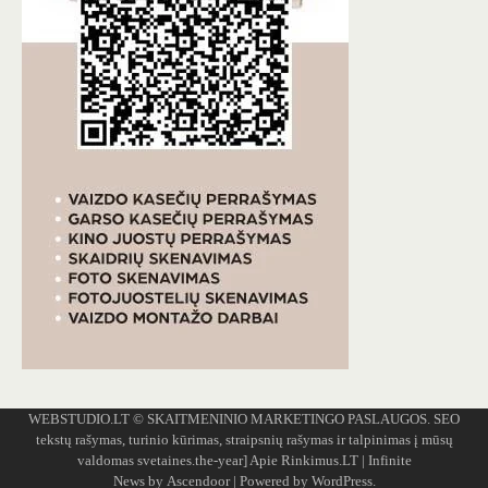
WEBSTUDIO.LT
© SKAITMENINIO MARKETINGO PASLAUGOS. SEO
tekstų rašymas, turinio kūrimas, straipsnių rašymas ir talpinimas į mūsų
valdomas svetaines.the-year]
Apie Rinkimus.LT
| Infinite
News by
Ascendoor
| Powered by
WordPress
.