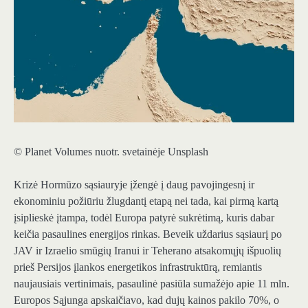
© Planet Volumes nuotr. svetainėje Unsplash
Krizė Hormūzo sąsiauryje įžengė į daug pavojingesnį ir
ekonominiu požiūriu žlugdantį etapą nei tada, kai pirmą kartą
įsiplieskė įtampa, todėl Europa patyrė sukrėtimą, kuris dabar
keičia pasaulines energijos rinkas. Beveik uždarius sąsiaurį po
JAV ir Izraelio smūgių Iranui ir Teherano atsakomųjų išpuolių
prieš Persijos įlankos energetikos infrastruktūrą, remiantis
naujausiais vertinimais, pasaulinė pasiūla sumažėjo apie 11 mln.
Europos Sąjunga apskaičiavo, kad dujų kainos pakilo 70%, o