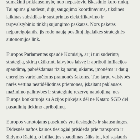
sumažinti priklausomybę nuo nepastovių iškastinio kuro rinkų.
Tai apima glaudesnį dujų saugojimo koordinavimą, tikslines
laikinas subsidijas ir sustiprintas elektrifikavimo ir
tarpvalstybinio tinklų sujungimo paskatas. Nors paketas
neįpareigojantis, jis rodo naują postūmį ilgalaikės strateginės
autonomijos link.
Europos Parlamentas spaudė Komisiją, ar ji turi suderintą
strategiją, skirtą užtikrinti laivybos laisvę ir apriboti infliacijos
spaudimą, pabrėždamas riziką namų ūkiams, įmonėms ir daug
energijos vartojančioms pramonės šakoms. Tuo tarpu valstybės
narės vertina neatidėliotinas priemones, įskaitant paklausos
mažinimo galimybes ir strateginių rezervų naudojimą, nes
Europa konkuruoja su Azijos pirkėjais dėl ne Kataro SGD dėl
pasaulinių tiekimo apribojimų.
Europos vartotojams pasekmės yra tiesioginės ir skausmingos.
Didesnės naftos kainos tiesiogiai prisideda prie transporto ir
šildymo išlaidų, o infliacijos spaudimas išliks tol, kol sąsiauris