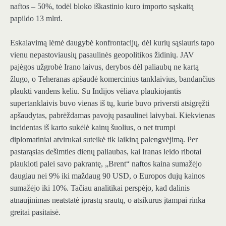
naftos – 50%, todėl bloko iškastinio kuro importo sąskaitą
papildo 13 mlrd.
Eskalavimą lėmė daugybė konfrontacijų, dėl kurių sąsiauris tapo
vienu nepastoviausių pasaulinės geopolitikos židinių. JAV
pajėgos užgrobė Irano laivus, derybos dėl paliaubų ne kartą
žlugo, o Teheranas apšaudė komercinius tanklaivius, bandančius
plaukti vandens keliu. Su Indijos vėliava plaukiojantis
supertanklaivis buvo vienas iš tų, kurie buvo priversti atsigręžti
apšaudytas, pabrėždamas pavojų pasaulinei laivybai. Kiekvienas
incidentas iš karto sukėlė kainų šuolius, o net trumpi
diplomatiniai atvirukai suteikė tik laikiną palengvėjimą. Per
pastarąsias dešimties dienų paliaubas, kai Iranas leido ribotai
plaukioti palei savo pakrantę, „Brent“ naftos kaina sumažėjo
daugiau nei 9% iki maždaug 90 USD, o Europos dujų kainos
sumažėjo iki 10%. Tačiau analitikai perspėjo, kad dalinis
atnaujinimas neatstatė įprastų srautų, o atsikūrus įtampai rinka
greitai pasitaisė.