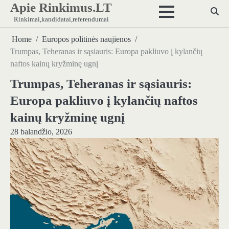
Apie Rinkimus.LT
Skip
to
Rinkimai,kandidatai,referendumai
content
Home
Europos politinės naujienos
Trumpas, Teheranas ir sąsiauris: Europa pakliuvo į kylančių
naftos kainų kryžminę ugnį
Trumpas, Teheranas ir sąsiauris:
Europa pakliuvo į kylančių naftos
kainų kryžminę ugnį
28 balandžio, 2026