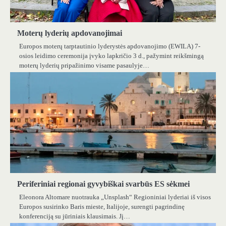
Moterų lyderių apdovanojimai
Europos moterų tarptautinio lyderystės apdovanojimo (EWILA) 7-
osios leidimo ceremonija įvyko lapkričio 3 d., pažymint reikšmingą
moterų lyderių pripažinimo visame pasaulyje…
Periferiniai regionai gyvybiškai svarbūs ES sėkmei
Eleonora Altomare nuotrauka „Unsplash“ Regioniniai lyderiai iš visos
Europos susirinko Baris mieste, Italijoje, surengti pagrindinę
konferenciją su jūriniais klausimais. Jį…