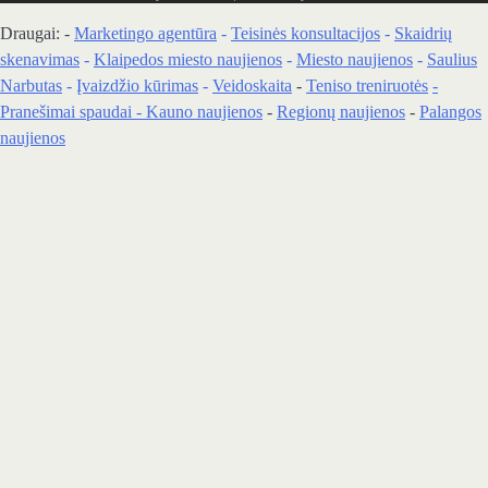
Draugai: -
Marketingo agentūra
-
Teisinės konsultacijos
-
Skaidrių
skenavimas
-
Klaipedos miesto naujienos
-
Miesto naujienos
-
Saulius
Narbutas
-
Įvaizdžio kūrimas
-
Veidoskaita
-
Teniso treniruotės
-
Pranešimai spaudai -
Kauno naujienos
-
Regionų naujienos
-
Palangos
naujienos