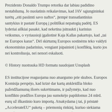
Prezidento Donaldo Trumpo retorika dar labiau padidino
nestabilumą. Jo nuolatinis reikalavimas, kad JAV sąjungininkai
turėtų „eiti pasiimti savo naftos“, įtempė transatlantinius
santykius ir pastatė Europą į politiškai nepatogią padėtį. ES
lyderiai aiškiai pasakė, kad neketina įsitraukti į karinius
veiksmus, o vyriausioji įgaliotinė Kaja Kallas pakartojo, kad „tai
ne Europos karas“. Dėl skirtumų Europos sostinėms teko valdyti
ekonominius padarinius, vengiant įsipainioti į konfliktą, kurio jos
nei kontroliuoja, nei nenori eskaluoti.
© History nuotrauka HD formatu naudojant Unsplash
ES institucijose reaguojama nuo atsargumo prie skubos. Europos
Komisija perspėjo, kad krizė dar kartą atskleidžia bloko
pažeidžiamumą išorės sukrėtimams, ir pažymėjo, kad nuo
konflikto pradžios Europa jau sumokėjo papildomus 24 mlrd.
eurų už iškastinio kuro importą. Atsakydama į tai, ji pristatė
„AccelerateEU“ paketą – priemonių rinkinį, kuriuo siekiama