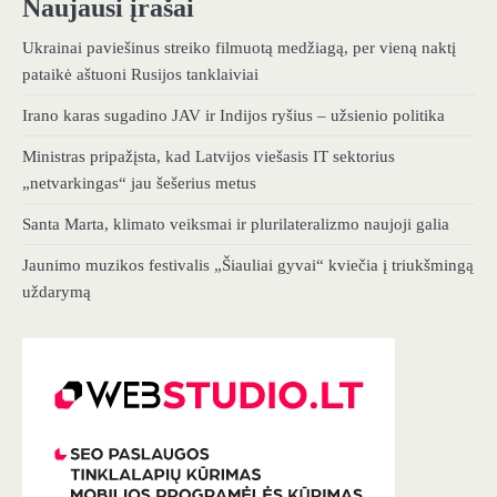
Naujausi įrašai
Ukrainai paviešinus streiko filmuotą medžiagą, per vieną naktį
pataikė aštuoni Rusijos tanklaiviai
Irano karas sugadino JAV ir Indijos ryšius – užsienio politika
Ministras pripažįsta, kad Latvijos viešasis IT sektorius
„netvarkingas“ jau šešerius metus
Santa Marta, klimato veiksmai ir plurilateralizmo naujoji galia
Jaunimo muzikos festivalis „Šiauliai gyvai“ kviečia į triukšmingą
uždarymą