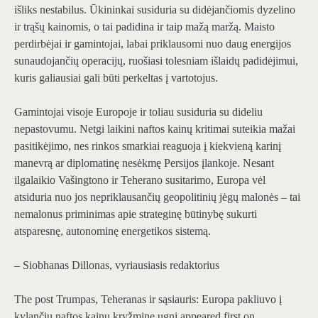
išliks nestabilus. Ūkininkai susiduria su didėjančiomis dyzelino
ir trąšų kainomis, o tai padidina ir taip mažą maržą. Maisto
perdirbėjai ir gamintojai, labai priklausomi nuo daug energijos
sunaudojančių operacijų, ruošiasi tolesniam išlaidų padidėjimui,
kuris galiausiai gali būti perkeltas į vartotojus.
Gamintojai visoje Europoje ir toliau susiduria su dideliu
nepastovumu. Netgi laikini naftos kainų kritimai suteikia mažai
pasitikėjimo, nes rinkos smarkiai reaguoja į kiekvieną karinį
manevrą ar diplomatinę nesėkmę Persijos įlankoje. Nesant
ilgalaikio Vašingtono ir Teherano susitarimo, Europa vėl
atsiduria nuo jos nepriklausančių geopolitinių jėgų malonės – tai
nemalonus priminimas apie strateginę būtinybę sukurti
atsparesnę, autonominę energetikos sistemą.
– Siobhanas Dillonas, vyriausiasis redaktorius
The post Trumpas, Teheranas ir sąsiauris: Europa pakliuvo į
kylančių naftos kainų kryžminę ugnį appeared first on.