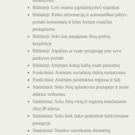
nustatymus
Būtinieji: Leis seanso (apsilankymo) slapukus
Būtinieji: Rinks informaciją ir automatiškai pildys
portalo komentarų ir kitas formas esančias
puslapiuose
Būtinieji: Seks kas patalpinta Jūsų prekių
krepšelyje
Būtinieji: Atpažins ar esate prisijungę prie savo
paskyros portale
Būtinieji: Atsimins kokią kalbą esate pasirinkę
Funkciniai: Atsimins socialinių tinklų nustatymus
Funkciniai: Atsimins pasirinktus regioną ir šalį
Statistiniai: Seks Jūsų aplankytus puslapius ir juose
atliktus veiksmus
Statistiniai: Seks Jūsų vietą ir regioną remdamasis
Jūsų IP adresu
Statistiniai: Seks kiek laiko praleidote kiekviename
puslapyje
Statistiniai: Naudos surenkamų duomenų