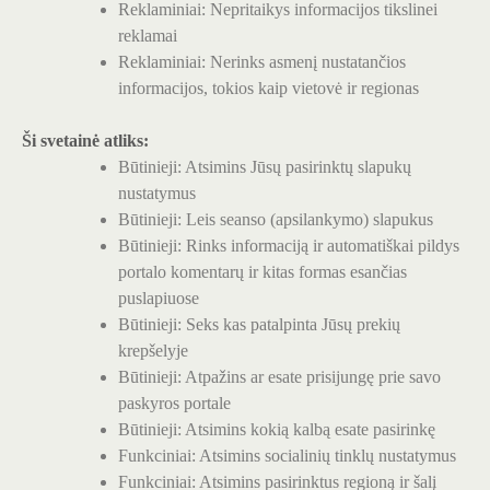
Reklaminiai: Nepritaikys informacijos tikslinei
reklamai
Reklaminiai: Nerinks asmenį nustatančios
informacijos, tokios kaip vietovė ir regionas
Ši svetainė atliks:
Būtinieji: Atsimins Jūsų pasirinktų slapukų
nustatymus
Būtinieji: Leis seanso (apsilankymo) slapukus
Būtinieji: Rinks informaciją ir automatiškai pildys
portalo komentarų ir kitas formas esančias
puslapiuose
Būtinieji: Seks kas patalpinta Jūsų prekių
krepšelyje
Būtinieji: Atpažins ar esate prisijungę prie savo
paskyros portale
Būtinieji: Atsimins kokią kalbą esate pasirinkę
Funkciniai: Atsimins socialinių tinklų nustatymus
Funkciniai: Atsimins pasirinktus regioną ir šalį