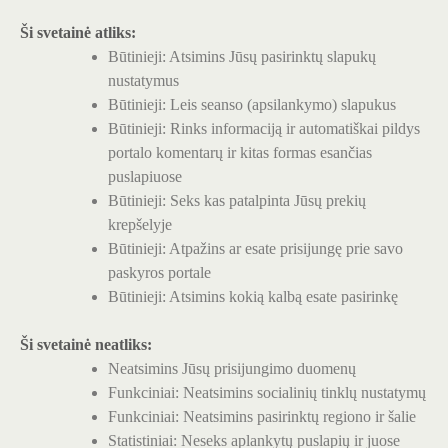
Ši svetainė atliks:
Būtinieji: Atsimins Jūsų pasirinktų slapukų
nustatymus
Būtinieji: Leis seanso (apsilankymo) slapukus
Būtinieji: Rinks informaciją ir automatiškai pildys
portalo komentarų ir kitas formas esančias
puslapiuose
Būtinieji: Seks kas patalpinta Jūsų prekių
krepšelyje
Būtinieji: Atpažins ar esate prisijungę prie savo
paskyros portale
Būtinieji: Atsimins kokią kalbą esate pasirinkę
Ši svetainė neatliks:
Neatsimins Jūsų prisijungimo duomenų
Funkciniai: Neatsimins socialinių tinklų nustatymų
Funkciniai: Neatsimins pasirinktų regiono ir šalie
Statistiniai: Neseks aplankytų puslapių ir juose