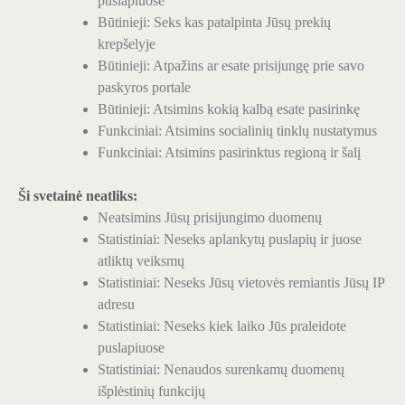
puslapiuose
Būtinieji: Seks kas patalpinta Jūsų prekių
krepšelyje
Būtinieji: Atpažins ar esate prisijungę prie savo
paskyros portale
Būtinieji: Atsimins kokią kalbą esate pasirinkę
Funkciniai: Atsimins socialinių tinklų nustatymus
Funkciniai: Atsimins pasirinktus regioną ir šalį
Ši svetainė neatliks:
Neatsimins Jūsų prisijungimo duomenų
Statistiniai: Neseks aplankytų puslapių ir juose
atliktų veiksmų
Statistiniai: Neseks Jūsų vietovės remiantis Jūsų IP
adresu
Statistiniai: Neseks kiek laiko Jūs praleidote
puslapiuose
Statistiniai: Nenaudos surenkamų duomenų
išplėstinių funkcijų