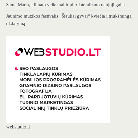
Santa Marta, klimato veiksmai ir plurilateralizmo naujoji galia
Jaunimo muzikos festivalis „Šiauliai gyvai“ kviečia į triukšmingą
uždarymą
webstudio.lt