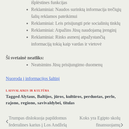
išplėstines funkcijas
Reklaminiai: Naudos surinktą informacija trečiųjų
šalių reklamos pateikimui
Reklaminiai: Leis prisijungti prie socialinių tinklų
Reklaminiai: Atpažins Jūsų naudojamą įrenginį
Reklaminiai: Rinks asmenį atpažystančią
informaciją tokią kaip vardas ir vietovė
Ši svetainė neatliks:
Neatsimins Jūsų prisijungimo duomenų
Nuoroda į informacijos šaltinį
LAISVALAIKIS IR KULTŪRA
Tagged
Alytaus
,
Baltijos
,
jūros
,
kultūros
,
perduotas
,
perlo
,
rajono
,
regiono
,
savivaldybei
,
titulas
Trumpas dislokuoja papildomus
Koks yra Egipto skolų
Navigacija
federalines karius į Los Andželą
finansuojamų