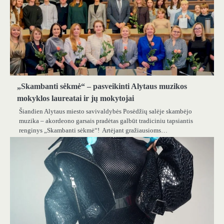
„Skambanti sėkmė“ – pasveikinti Alytaus muzikos
mokyklos laureatai ir jų mokytojai
Šiandien Alytaus miesto savivaldybės Posėdžių salėje skambėjo
muzika – akordeono garsais pradėtas galbūt tradiciniu tapsiantis
renginys „Skambanti sėkmė“! Artėjant gražiausioms…