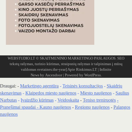
WEBSTUDIO.LT
© SKAITMENINIO MARKETINGO PASLAUGOS. SEO
tekstų rašymas, turinio kūrimas, straipsnių rašymas ir talpinimas į mūsų
valdomas svetaines.the-year]
Apie Rinkimus.LT
| Infinite
News by
Ascendoor
| Powered by
WordPress
.
Draugai: -
Marketingo agentūra
-
Teisinės konsultacijos
-
Skaidrių
skenavimas
-
Klaipedos miesto naujienos
-
Miesto naujienos
-
Saulius
Narbutas
-
Įvaizdžio kūrimas
-
Veidoskaita
-
Teniso treniruotės
-
Pranešimai spaudai -
Kauno naujienos
-
Regionų naujienos
-
Palangos
naujienos