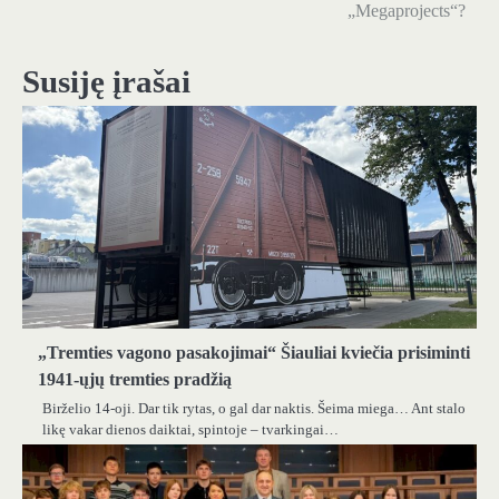
tarp
„Megaprojects“?
įrašų
Susiję įrašai
„Tremties vagono pasakojimai“ Šiauliai kviečia prisiminti
1941-ųjų tremties pradžią
Birželio 14-oji. Dar tik rytas, o gal dar naktis. Šeima miega… Ant stalo
likę vakar dienos daiktai, spintoje – tvarkingai…