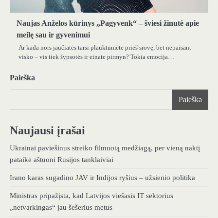
Naujas Anželos kūrinys „Pagyvenk“ – šviesi žinutė apie
meilę sau ir gyvenimui
Ar kada nors jaučiatės tarsi plauktumėte prieš srovę, bet nepaisant
visko – vis tiek šypsotės ir einate pirmyn? Tokia emocija…
Paieška
Paieška
Naujausi įrašai
Ukrainai paviešinus streiko filmuotą medžiagą, per vieną naktį
pataikė aštuoni Rusijos tanklaiviai
Irano karas sugadino JAV ir Indijos ryšius – užsienio politika
Ministras pripažįsta, kad Latvijos viešasis IT sektorius
„netvarkingas“ jau šešerius metus