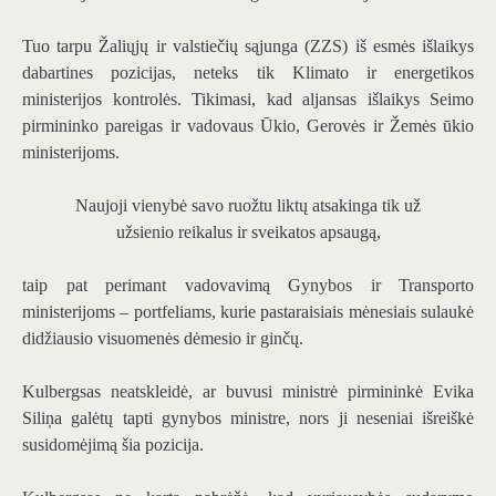
Tuo tarpu Žaliųjų ir valstiečių sąjunga (ZZS) iš esmės išlaikys
dabartines pozicijas, neteks tik Klimato ir energetikos
ministerijos kontrolės. Tikimasi, kad aljansas išlaikys Seimo
pirmininko pareigas ir vadovaus Ūkio, Gerovės ir Žemės ūkio
ministerijoms.
Naujoji vienybė savo ruožtu liktų atsakinga tik už
užsienio reikalus ir sveikatos apsaugą,
taip pat perimant vadovavimą Gynybos ir Transporto
ministerijoms – portfeliams, kurie pastaraisiais mėnesiais sulaukė
didžiausio visuomenės dėmesio ir ginčų.
Kulbergsas neatskleidė, ar buvusi ministrė pirmininkė Evika
Siliņa galėtų tapti gynybos ministre, nors ji neseniai išreiškė
susidomėjimą šia pozicija.