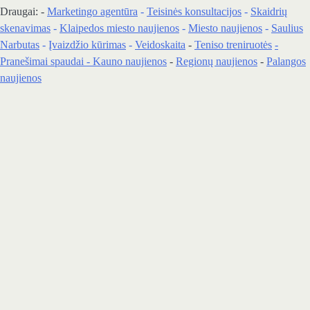
Draugai: -
Marketingo agentūra
-
Teisinės konsultacijos
-
Skaidrių
skenavimas
-
Klaipedos miesto naujienos
-
Miesto naujienos
-
Saulius
Narbutas
-
Įvaizdžio kūrimas
-
Veidoskaita
-
Teniso treniruotės
-
Pranešimai spaudai -
Kauno naujienos
-
Regionų naujienos
-
Palangos
naujienos