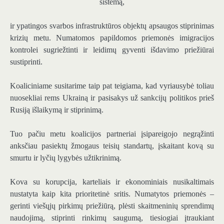
sistemą,
ir ypatingos svarbos infrastruktūros objektų apsaugos stiprinimas
krizių metu. Numatomos papildomos priemonės imigracijos
kontrolei sugriežtinti ir leidimų gyventi išdavimo priežiūrai
sustiprinti.
Koaliciniame susitarime taip pat teigiama, kad vyriausybė toliau
nuosekliai rems Ukrainą ir pasisakys už sankcijų politikos prieš
Rusiją išlaikymą ir stiprinimą.
Tuo pačiu metu koalicijos partneriai įsipareigojo negrąžinti
anksčiau pasiektų žmogaus teisių standartų, įskaitant kovą su
smurtu ir lyčių lygybės užtikrinimą.
Kova su korupcija, karteliais ir ekonominiais nusikaltimais
nustatyta kaip kita prioritetinė sritis. Numatytos priemonės –
gerinti viešųjų pirkimų priežiūrą, plėsti skaitmeninių sprendimų
naudojimą, stiprinti rinkimų saugumą, tiesiogiai įtraukiant