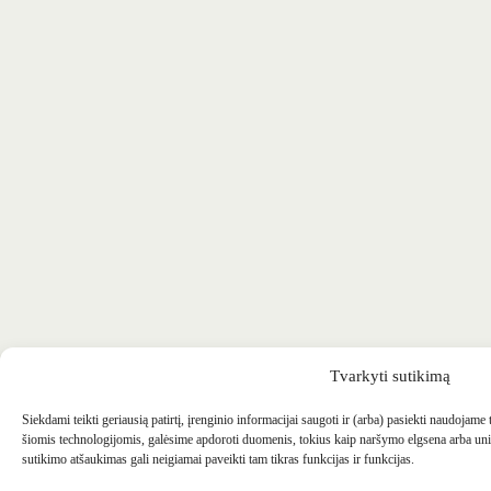
Tvarkyti sutikimą
Siekdami teikti geriausią patirtį, įrenginio informacijai saugoti ir (arba) pasiekti naudojame
šiomis technologijomis, galėsime apdoroti duomenis, tokius kaip naršymo elgsena arba uni
sutikimo atšaukimas gali neigiamai paveikti tam tikras funkcijas ir funkcijas.