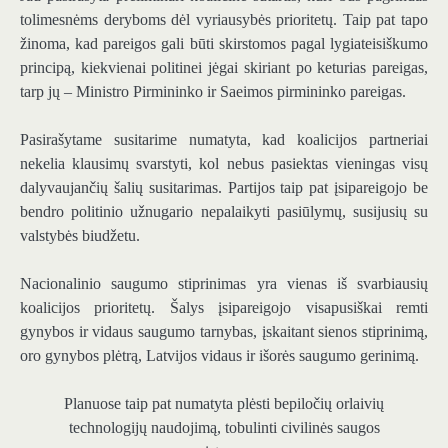
tolimesnėms deryboms dėl vyriausybės prioritetų. Taip pat tapo
žinoma, kad pareigos gali būti skirstomos pagal lygiateisiškumo
principą, kiekvienai politinei jėgai skiriant po keturias pareigas,
tarp jų – Ministro Pirmininko ir Saeimos pirmininko pareigas.
Pasirašytame susitarime numatyta, kad koalicijos partneriai
nekelia klausimų svarstyti, kol nebus pasiektas vieningas visų
dalyvaujančių šalių susitarimas. Partijos taip pat įsipareigojo be
bendro politinio užnugario nepalaikyti pasiūlymų, susijusių su
valstybės biudžetu.
Nacionalinio saugumo stiprinimas yra vienas iš svarbiausių
koalicijos prioritetų. Šalys įsipareigojo visapusiškai remti
gynybos ir vidaus saugumo tarnybas, įskaitant sienos stiprinimą,
oro gynybos plėtrą, Latvijos vidaus ir išorės saugumo gerinimą.
Planuose taip pat numatyta plėsti bepiločių orlaivių
technologijų naudojimą, tobulinti civilinės saugos