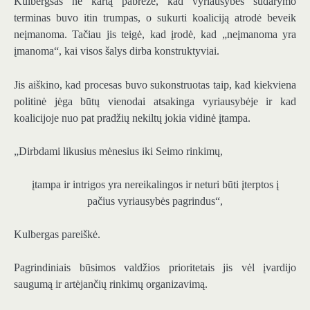
Kulbergsas ne kartą pabrėžė, kad vyriausybės sudarymo
terminas buvo itin trumpas, o sukurti koaliciją atrodė beveik
neįmanoma. Tačiau jis teigė, kad įrodė, kad „neįmanoma yra
įmanoma“, kai visos šalys dirba konstruktyviai.
Jis aiškino, kad procesas buvo sukonstruotas taip, kad kiekviena
politinė jėga būtų vienodai atsakinga vyriausybėje ir kad
koalicijoje nuo pat pradžių nekiltų jokia vidinė įtampa.
„Dirbdami likusius mėnesius iki Seimo rinkimų,
įtampa ir intrigos yra nereikalingos ir neturi būti įterptos į
pačius vyriausybės pagrindus“,
Kulbergas pareiškė.
Pagrindiniais būsimos valdžios prioritetais jis vėl įvardijo
saugumą ir artėjančių rinkimų organizavimą.