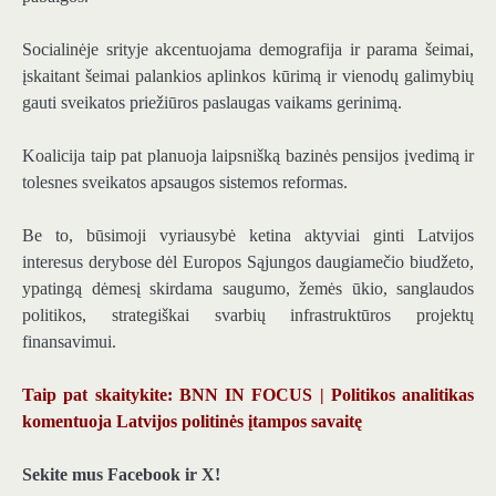
Socialinėje srityje akcentuojama demografija ir parama šeimai,
įskaitant šeimai palankios aplinkos kūrimą ir vienodų galimybių
gauti sveikatos priežiūros paslaugas vaikams gerinimą.
Koalicija taip pat planuoja laipsnišką bazinės pensijos įvedimą ir
tolesnes sveikatos apsaugos sistemos reformas.
Be to, būsimoji vyriausybė ketina aktyviai ginti Latvijos
interesus derybose dėl Europos Sąjungos daugiamečio biudžeto,
ypatingą dėmesį skirdama saugumo, žemės ūkio, sanglaudos
politikos, strategiškai svarbių infrastruktūros projektų
finansavimui.
Taip pat skaitykite: BNN IN FOCUS | Politikos analitikas
komentuoja Latvijos politinės įtampos savaitę
Sekite mus Facebook ir X!