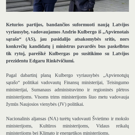
Keturios partijos, bandančios suformuoti naują Latvijos
vyriausybę, vadovaujamos Andrio Kulbergo iš „Apvienotais
sąrašo“ (AS), jau pasidalijo atsakomybės sritis, nors
konkrečių kandidatų į ministrus pavardės bus paskelbtos
tik rytoj, pareiškė Kulbergas po susitikimo su Latvijos
prezidentu Edgaru Rinkēvičiumi.
Pagal dabartinį planą Kulbergo vyriausybės „Apvienotųjų
sąrašo“ politikai vadovautų Finansų ministerijai, Teisingumo
ministerijai, Sumanaus administravimo ir regioninės plėtros
ministerijoms. Visoms trims ministerijoms šiuo metu vadovauja
žymūs Naujosios vienybės (JV) politikai.
Nacionalinis aljansas (NA) turėtų vadovauti Švietimo ir mokslo
ministerijoms, Kultūros ministerijoms, Vidaus reikalų
ministerijoms bei Klimato ir energetikos ministerijoms.