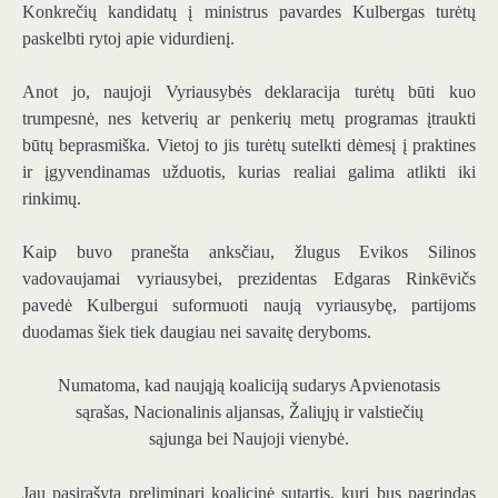
Konkrečių kandidatų į ministrus pavardes Kulbergas turėtų
paskelbti rytoj apie vidurdienį.
Anot jo, naujoji Vyriausybės deklaracija turėtų būti kuo
trumpesnė, nes ketverių ar penkerių metų programas įtraukti
būtų beprasmiška. Vietoj to jis turėtų sutelkti dėmesį į praktines
ir įgyvendinamas užduotis, kurias realiai galima atlikti iki
rinkimų.
Kaip buvo pranešta anksčiau, žlugus Evikos Silinos
vadovaujamai vyriausybei, prezidentas Edgaras Rinkēvičs
pavedė Kulbergui suformuoti naują vyriausybę, partijoms
duodamas šiek tiek daugiau nei savaitę deryboms.
Numatoma, kad naująją koaliciją sudarys Apvienotasis
sąrašas, Nacionalinis aljansas, Žaliųjų ir valstiečių
sąjunga bei Naujoji vienybė.
Jau pasirašyta preliminari koalicinė sutartis, kuri bus pagrindas