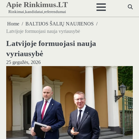
Apie Rinkimus.LT
Skip
to
Rinkimai,kandidatai,referendumai
content
Home
BALTIJOS ŠALIŲ NAUJIENOS
Latvijoje formuojasi nauja vyriausybė
Latvijoje formuojasi nauja
vyriausybė
25 gegužės, 2026