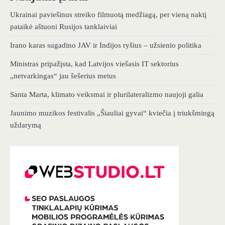
Ukrainai paviešinus streiko filmuotą medžiagą, per vieną naktį
pataikė aštuoni Rusijos tanklaiviai
Irano karas sugadino JAV ir Indijos ryšius – užsienio politika
Ministras pripažįsta, kad Latvijos viešasis IT sektorius
„netvarkingas“ jau šešerius metus
Santa Marta, klimato veiksmai ir plurilateralizmo naujoji galia
Jaunimo muzikos festivalis „Šiauliai gyvai“ kviečia į triukšmingą
uždarymą