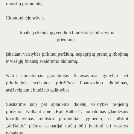
ministrą pirmininką.
Ekonominėje srityje,
koalicija ketina įgyvendinti biudžeto stabilizavimo
priemones,
įskaitant valstybės pirkimų peržiūrą, nepagrįstų premijų ribojimą
ir viešųjų finansų skaidrumo didinimą.
Kartu numatomas garantuotas finansavimas gynybai bei
prioritetinis sveikatos priežiūros finansavimo didinimas,
atsižvelgiant į biudžeto galimybes.
Susitarime taip pat aptariama didelių valstybės projektų
priežiūra. Kalbant apie „Rail Baltica“, numatomas glaudesnis
koordinavimas ministro pirmininko lygmeniu, o būsimi
„airBaltic“ plėtros scenarijai turėtų būti įvertinti iki vasaros
pabaigos.