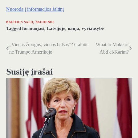
Nuoroda į informacijos šaltinį
BALTIJOS ŠALIŲ NAUJIENOS
Tagged
formuojasi
,
Latvijoje
,
nauja
,
vyriausybė
„Vienas žmogus, vienas balsas“? Galbūt
What to Make of
Navigacija
ne Trumpo Amerikoje
Abd el-Karim?
tarp
įrašų
Susiję įrašai