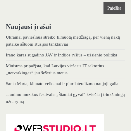
Paieška
Naujausi įrašai
Ukrainai paviešinus streiko filmuotą medžiagą, per vieną naktį
pataikė aštuoni Rusijos tanklaiviai
Irano karas sugadino JAV ir Indijos ryšius – užsienio politika
Ministras pripažįsta, kad Latvijos viešasis IT sektorius
„netvarkingas“ jau šešerius metus
Santa Marta, klimato veiksmai ir plurilateralizmo naujoji galia
Jaunimo muzikos festivalis „Šiauliai gyvai“ kviečia į triukšmingą
uždarymą