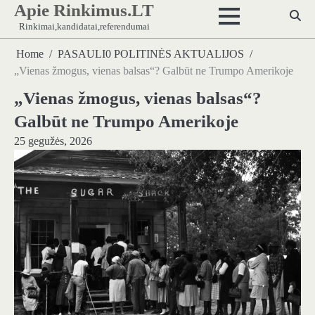
Apie Rinkimus.LT
Skip
to
Rinkimai,kandidatai,referendumai
content
Home
PASAULI0 POLITINĖS AKTUALIJOS
„Vienas žmogus, vienas balsas“? Galbūt ne Trumpo Amerikoje
„Vienas žmogus, vienas balsas“?
Galbūt ne Trumpo Amerikoje
25 gegužės, 2026