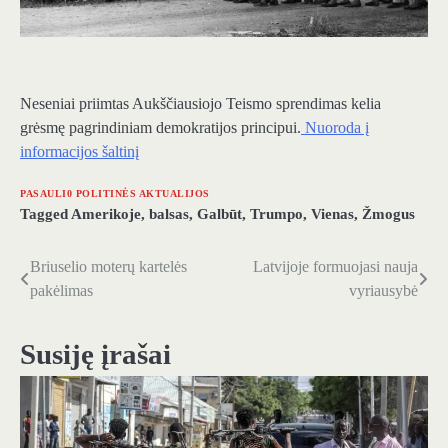
Neseniai priimtas Aukščiausiojo Teismo sprendimas kelia
grėsmę pagrindiniam demokratijos principui.
Nuoroda į
informacijos šaltinį
PASAULI0 POLITINĖS AKTUALIJOS
Tagged
Amerikoje
,
balsas
,
Galbūt
,
Trumpo
,
Vienas
,
Žmogus
Briuselio moterų kartelės
Latvijoje formuojasi nauja
Navigacija
pakėlimas
vyriausybė
tarp
įrašų
Susiję įrašai