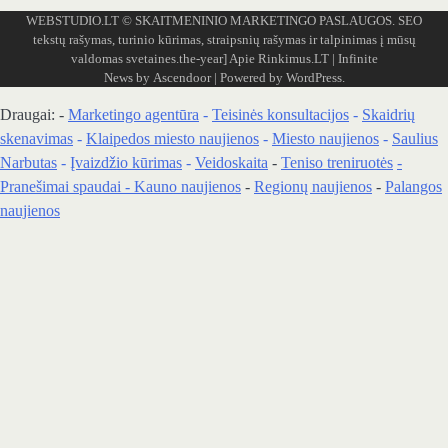
WEBSTUDIO.LT
© SKAITMENINIO MARKETINGO PASLAUGOS. SEO
tekstų rašymas, turinio kūrimas, straipsnių rašymas ir talpinimas į mūsų
valdomas svetaines.the-year]
Apie Rinkimus.LT
| Infinite
News by
Ascendoor
| Powered by
WordPress
.
Draugai: -
Marketingo agentūra
-
Teisinės konsultacijos
-
Skaidrių
skenavimas
-
Klaipedos miesto naujienos
-
Miesto naujienos
-
Saulius
Narbutas
-
Įvaizdžio kūrimas
-
Veidoskaita
-
Teniso treniruotės
-
Pranešimai spaudai -
Kauno naujienos
-
Regionų naujienos
-
Palangos
naujienos