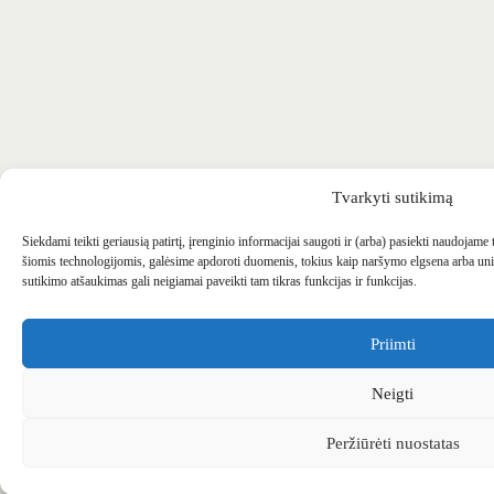
Tvarkyti sutikimą
Siekdami teikti geriausią patirtį, įrenginio informacijai saugoti ir (arba) pasiekti naudojame
šiomis technologijomis, galėsime apdoroti duomenis, tokius kaip naršymo elgsena arba uni
sutikimo atšaukimas gali neigiamai paveikti tam tikras funkcijas ir funkcijas.
Priimti
Neigti
Peržiūrėti nuostatas