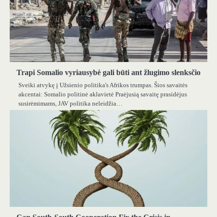
Trapi Somalio vyriausybė gali būti ant žlugimo slenksčio
Sveiki atvykę į Užsienio politika's Afrikos trumpas. Šios savaitės
akcentai: Somalio politinė aklavietė Praėjusią savaitę prasidėjus
susirėmimams, JAV politika neleidžia…