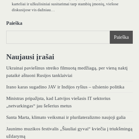
karteliai ir užkulisiniai susitarimai tarp stambių įmonių, viešose
diskusijose vis dažniau…
Paieška
Paieška
Naujausi įrašai
Ukrainai paviešinus streiko filmuotą medžiagą, per vieną naktį
pataikė aštuoni Rusijos tanklaiviai
Irano karas sugadino JAV ir Indijos ryšius – užsienio politika
Ministras pripažįsta, kad Latvijos viešasis IT sektorius
„netvarkingas“ jau šešerius metus
Santa Marta, klimato veiksmai ir plurilateralizmo naujoji galia
Jaunimo muzikos festivalis „Šiauliai gyvai“ kviečia į triukšmingą
uždarymą