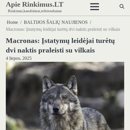
Apie Rinkimus.LT
Skip
to
Rinkimai,kandidatai,referendumai
content
Home
BALTIJOS ŠALIŲ NAUJIENOS
Macronas: Įstatymų leidėjai turėtų dvi naktis praleisti su vilkais
Macronas: Įstatymų leidėjai turėtų
dvi naktis praleisti su vilkais
4 liepos, 2025