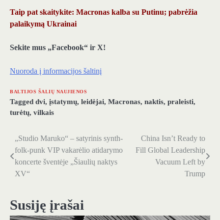
Taip pat skaitykite: Macronas kalba su Putinu; pabrėžia
palaikymą Ukrainai
Sekite mus „Facebook“ ir X!
Nuoroda į informacijos šaltinį
BALTIJOS ŠALIŲ NAUJIENOS
Tagged
dvi
,
įstatymų
,
leidėjai
,
Macronas
,
naktis
,
praleisti
,
turėtų
,
vilkais
„Studio Maruko“ – satyrinis synth-
China Isn’t Ready to
Navigacija
folk-punk VIP vakarėlio atidarymo
Fill Global Leadership
tarp
koncerte šventėje „Šiaulių naktys
Vacuum Left by
XV“
Trump
įrašų
Susiję įrašai