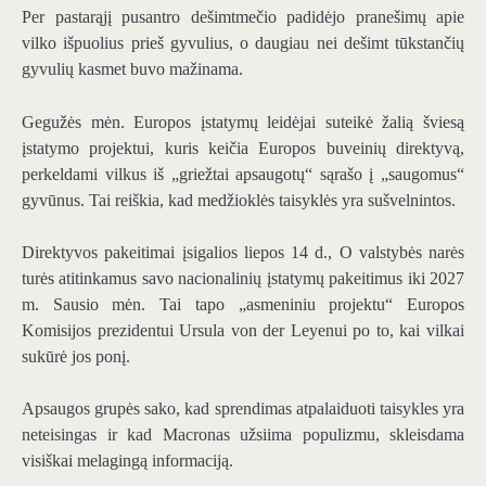
Per pastarąjį pusantro dešimtmečio padidėjo pranešimų apie
vilko išpuolius prieš gyvulius, o daugiau nei dešimt tūkstančių
gyvulių kasmet buvo mažinama.
Gegužės mėn. Europos įstatymų leidėjai suteikė žalią šviesą
įstatymo projektui, kuris keičia Europos buveinių direktyvą,
perkeldami vilkus iš „griežtai apsaugotų“ sąrašo į „saugomus“
gyvūnus. Tai reiškia, kad medžioklės taisyklės yra sušvelnintos.
Direktyvos pakeitimai įsigalios liepos 14 d., O valstybės narės
turės atitinkamus savo nacionalinių įstatymų pakeitimus iki 2027
m. Sausio mėn. Tai tapo „asmeniniu projektu“ Europos
Komisijos prezidentui Ursula von der Leyenui po to, kai vilkai
sukūrė jos ponį.
Apsaugos grupės sako, kad sprendimas atpalaiduoti taisykles yra
neteisingas ir kad Macronas užsiima populizmu, skleisdama
visiškai melagingą informaciją.