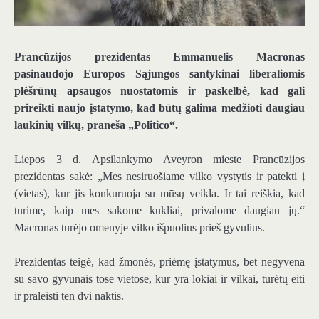
Prancūzijos prezidentas Emmanuelis Macronas
pasinaudojo Europos Sąjungos santykinai liberaliomis
plėšrūnų apsaugos nuostatomis ir paskelbė, kad gali
prireikti naujo įstatymo, kad būtų galima medžioti daugiau
laukinių vilkų, praneša „Politico“.
Liepos 3 d. Apsilankymo Aveyron mieste Prancūzijos
prezidentas sakė: „Mes nesiruošiame vilko vystytis ir patekti į
(vietas), kur jis konkuruoja su mūsų veikla. Ir tai reiškia, kad
turime, kaip mes sakome kukliai, privalome daugiau jų.“
Macronas turėjo omenyje vilko išpuolius prieš gyvulius.
Prezidentas teigė, kad žmonės, priėmę įstatymus, bet negyvena
su savo gyvūnais tose vietose, kur yra lokiai ir vilkai, turėtų eiti
ir praleisti ten dvi naktis.