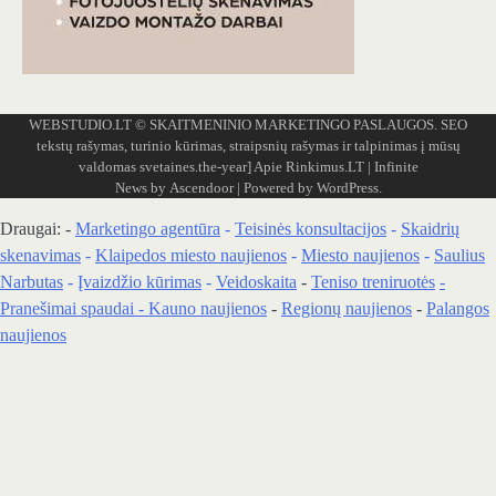
WEBSTUDIO.LT
© SKAITMENINIO MARKETINGO PASLAUGOS. SEO
tekstų rašymas, turinio kūrimas, straipsnių rašymas ir talpinimas į mūsų
valdomas svetaines.the-year]
Apie Rinkimus.LT
| Infinite
News by
Ascendoor
| Powered by
WordPress
.
Draugai: -
Marketingo agentūra
-
Teisinės konsultacijos
-
Skaidrių
skenavimas
-
Klaipedos miesto naujienos
-
Miesto naujienos
-
Saulius
Narbutas
-
Įvaizdžio kūrimas
-
Veidoskaita
-
Teniso treniruotės
-
Pranešimai spaudai -
Kauno naujienos
-
Regionų naujienos
-
Palangos
naujienos