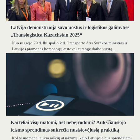
Latvija demonstruoja savo uostus ir logistikos galimybes
„Translogistica Kazachstan 2025“
Nuo rugsėjo 29 d. Iki spalio 2 d. Transporto Atis Švinkos ministras ir
Latvijos pramonės kompanijų atstovai surengė darbo vizitą…
Karteliai visų matomi, bet nebeįrodomi? Aukščiausiojo
teismo sprendimas sukrečia nusistovėjusią praktiką
Kol visuomenė laukia aiškių atsakymų, kaip Latvijoje bus sprendžiami