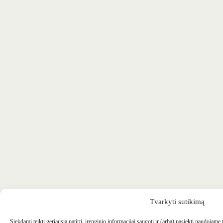
Tvarkyti sutikimą
Siekdami teikti geriausią patirtį, įrenginio informacijai saugoti ir (arba) pasiekti naudojame