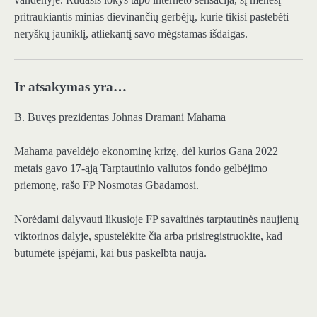
pritraukiantis minias dievinančių gerbėjų, kurie tikisi pastebėti
neryškų jauniklį, atliekantį savo mėgstamas išdaigas.
Ir atsakymas yra…
B. Buvęs prezidentas Johnas Dramani Mahama
Mahama paveldėjo ekonominę krizę, dėl kurios Gana 2022
metais gavo 17-ąją Tarptautinio valiutos fondo gelbėjimo
priemonę, rašo FP Nosmotas Gbadamosi.
Norėdami dalyvauti likusioje FP savaitinės tarptautinės naujienų
viktorinos dalyje, spustelėkite čia arba prisiregistruokite, kad
būtumėte įspėjami, kai bus paskelbta nauja.