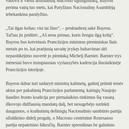
vadovu ir vienu artimiausių Macrono sąjungininkų, Bayrou
perima vairą tuo metu, kai Paryžiaus Nacionalinę Asamblėją
tebekankina paralyžius.
„Tai ilgas kelias; visi tai žino“, – penktadienį sakė Bayrou.
Tačiau jis pridūrė: „Aš nesu pirmas, kuris žengia ilgą kelią“.
Bayrou bus ketvirtasis Prancūzijos ministras pirmininkas šiais
metais po to, kai praėjusią savaitę įvykęs balsavimas dėl
nepasitikėjimo nuvertė jo pirmtaką Michelį Barnier. Barnier trys
mėnesiai buvo trumpiausias vyriausybės kadencija šiuolaikinėje
Prancūzijos istorijoje.
Bayrou dabar turi sudaryti ministrų kabinetą, galintį priimti teisės
aktus per pakabintą Prancūzijos parlamentą; kairiųjų Naujojo
liaudies fronto koalicija per pirmalaikius rinkimus šią vasarą
iškovojo didžiausią mandatų dalį, bet nesugebėjo surinkti
daugumos, o kraštutinių dešiniųjų Nacionalinio sambūrio partija
užsitikrino didelį pergalę, o Macrono centristinė Renesanso
partija nepateisino lūkesčių. Barnier sprendimas be galutinio