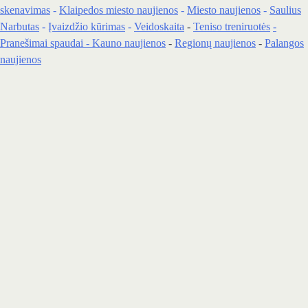
skenavimas
-
Klaipedos miesto naujienos
-
Miesto naujienos
-
Saulius
Narbutas
-
Įvaizdžio kūrimas
-
Veidoskaita
-
Teniso treniruotės
-
Pranešimai spaudai -
Kauno naujienos
-
Regionų naujienos
-
Palangos
naujienos