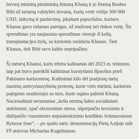
buvusį ministrą pirmininką Imraną Khaną ir jo žmoną Bushra
Bibi už tariamą valstybės dovanų, kurių vertė viršija 500 000
USD, laikymą ir pardavimą, įskaitant papuošalus, kuriuos
Khanas gavo eidamas pareigas, už mažesnę nei rinkos vertę. Šis
sprendimas yra naujausias sprendimas vienoje iš kelių
transplantacijos bylų, su kuriomis susiduria Khanas. Tiek
Khanas, tiek Bibi savo kaltės nepripažino.
Šį mėnesį Khanui, kuris tebėra kalinamas dėl 2023 m. teistumo,
taip pat buvo pareikšti kaltinimai kurstydami išpuolius prieš
Pakistano kariuomenę. Kaltinimai kilo dėl praėjusių metų
masinių antivyriausybinių protestų, kurie virto mirtimi, karinėms
pajėgoms susidorojus su tuos, kurie ragino paleisti Khaną.
Nacionaliniai neramumai „kelia nerimą šalies socialiniam
stabilumui, ypač ekonominio streso, stiprėjančio terorizmo ir
didėjančio visuomenės nepasitenkinimo konfliktu Artimuosiuose
Rytuose fone“, – po spalio mėn. demonstracijų Pietų Azijoje rašė
FP atstovas Michaelas Kugelmanas.