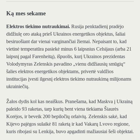
Ką mes sekame
Elektros tiekimo nutraukimai.
Rusija penktadienį pradėjo
didžiulę oro ataką prieš Ukrainos energetikos objektus, šaliai
besiruošiant dar vienai varginančiai žiemai. Nepaisant to, kad
vietinė temperatūra pasiekė minus 6 laipsnius Celsijaus (arba 21
laipsnį pagal Farenheitą), išpuolis, kurį Ukrainos prezidentas
Volodymyras Zelenskis pavadino „vienu didžiausių smūgių“
šalies elektros energetikos objektams, privertė valdžios
institucijas įvesti ilgesnį elektros tiekimo nutraukimą milijonams
ukrainiečių.
Žalos dydis kol kas neaiškus. Pranešama, kad Maskva į Ukrainą
paleido 93 raketas, tarp kurių bent viena tiekiama Šiaurės
Korėjos, ir beveik 200 bepiločių orlaivių. Zelenskis sakė, kad
Kijevo pajėgos sulaikė 81 raketą ir kad Vakarų Lvovo regione,
kuris ribojasi su Lenkija, buvo apgadinti mažiausiai šeši objektai.