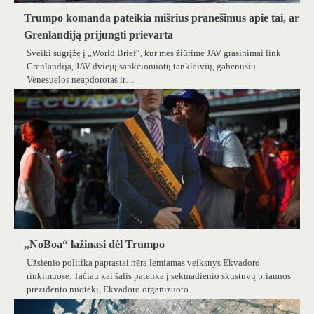
Trumpo komanda pateikia mišrius pranešimus apie tai, ar
Grenlandiją prijungti prievarta
Sveiki sugrįžę į „World Brief“, kur mes žiūrime JAV grasinimai link
Grenlandija, JAV dviejų sankcionuotų tanklaivių, gabenusių
Venesuelos neapdorotas ir…
„NoBoa“ lažinasi dėl Trumpo
Užsienio politika paprastai nėra lemiamas veiksnys Ekvadoro
rinkimuose. Tačiau kai šalis patenka į sekmadienio skustuvų briaunos
prezidento nuotėkį, Ekvadoro organizuoto…