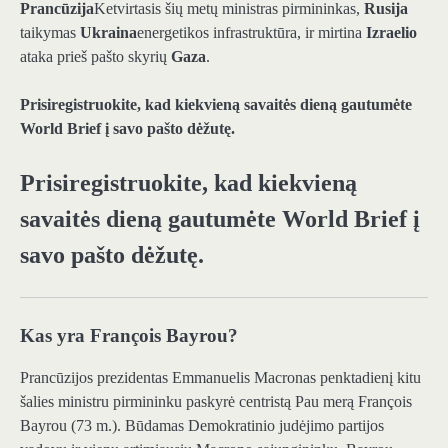
Prancūzija
Ketvirtasis šių metų ministras pirmininkas,
Rusija
taikymas
Ukraina
energetikos infrastruktūra, ir mirtina
Izraelio
ataka prieš pašto skyrių
Gaza
.
Prisiregistruokite, kad kiekvieną savaitės dieną gautumėte
World Brief į savo pašto dėžutę.
Prisiregistruokite, kad kiekvieną
savaitės dieną gautumėte World Brief į
savo pašto dėžutę.
Kas yra François Bayrou?
Prancūzijos prezidentas Emmanuelis Macronas penktadienį kitu
šalies ministru pirmininku paskyrė centristą Pau merą François
Bayrou (73 m.). Būdamas Demokratinio judėjimo partijos