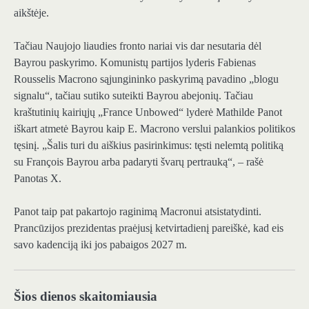
aikštėje.
Tačiau Naujojo liaudies fronto nariai vis dar nesutaria dėl
Bayrou paskyrimo. Komunistų partijos lyderis Fabienas
Rousselis Macrono sąjungininko paskyrimą pavadino „blogu
signalu“, tačiau sutiko suteikti Bayrou abejonių. Tačiau
kraštutinių kairiųjų „France Unbowed“ lyderė Mathilde Panot
iškart atmetė Bayrou kaip E. Macrono verslui palankios politikos
tęsinį. „Šalis turi du aiškius pasirinkimus: tęsti nelemtą politiką
su François Bayrou arba padaryti švarų pertrauką“, – rašė
Panotas X.
Panot taip pat pakartojo raginimą Macronui atsistatydinti.
Prancūzijos prezidentas praėjusį ketvirtadienį pareiškė, kad eis
savo kadenciją iki jos pabaigos 2027 m.
Šios dienos skaitomiausia