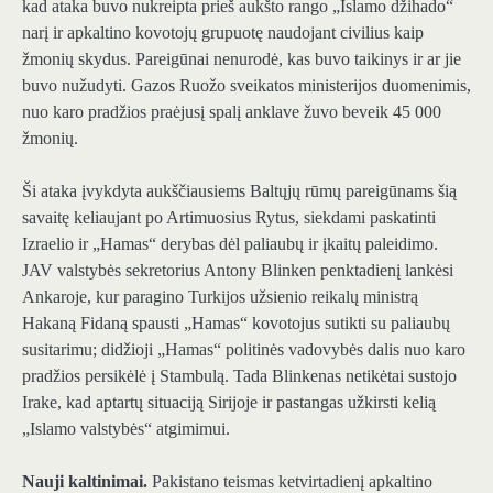
kad ataka buvo nukreipta prieš aukšto rango „Islamo džihado“
narį ir apkaltino kovotojų grupuotę naudojant civilius kaip
žmonių skydus. Pareigūnai nenurodė, kas buvo taikinys ir ar jie
buvo nužudyti. Gazos Ruožo sveikatos ministerijos duomenimis,
nuo karo pradžios praėjusį spalį anklave žuvo beveik 45 000
žmonių.
Ši ataka įvykdyta aukščiausiems Baltųjų rūmų pareigūnams šią
savaitę keliaujant po Artimuosius Rytus, siekdami paskatinti
Izraelio ir „Hamas“ derybas dėl paliaubų ir įkaitų paleidimo.
JAV valstybės sekretorius Antony Blinken penktadienį lankėsi
Ankaroje, kur paragino Turkijos užsienio reikalų ministrą
Hakaną Fidaną spausti „Hamas“ kovotojus sutikti su paliaubų
susitarimu; didžioji „Hamas“ politinės vadovybės dalis nuo karo
pradžios persikėlė į Stambulą. Tada Blinkenas netikėtai sustojo
Irake, kad aptartų situaciją Sirijoje ir pastangas užkirsti kelią
„Islamo valstybės“ atgimimui.
Nauji kaltinimai.
Pakistano teismas ketvirtadienį apkaltino