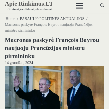
Apie Rinkimus.LT
Skip
to
Rinkimai,kandidatai,referendumai
content
Home
PASAULI0 POLITINĖS AKTUALIJOS
Macronas paskyrė François Bayrou naujuoju Prancūzijos
ministru pirmininku
Macronas paskyrė François Bayrou
naujuoju Prancūzijos ministru
pirmininku
14 gruodžio, 2024