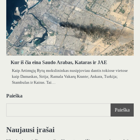
Kur iš čia eina Saudo Arabas, Kataras ir JAE
Kaip Artimųjų Rytų mokslininkas nusipjoviau dantis tokiose vietose
kaip Damaskas, Sirija; Ramala Vakarų Krante; Ankara, Turkija;
Stambulas ir Kairas. Tai…
Paieška
Paieška
Naujausi įrašai