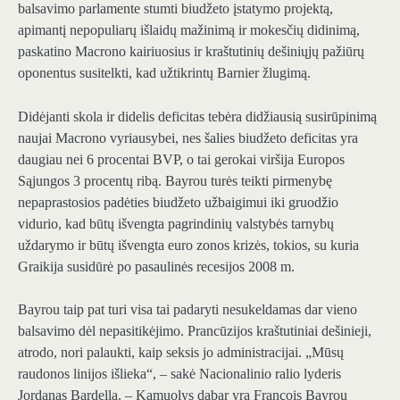
balsavimo parlamente stumti biudžeto įstatymo projektą,
apimantį nepopuliarų išlaidų mažinimą ir mokesčių didinimą,
paskatino Macrono kairiuosius ir kraštutinių dešiniųjų pažiūrų
oponentus susitelkti, kad užtikrintų Barnier žlugimą.
Didėjanti skola ir didelis deficitas tebėra didžiausią susirūpinimą
naujai Macrono vyriausybei, nes šalies biudžeto deficitas yra
daugiau nei 6 procentai BVP, o tai gerokai viršija Europos
Sąjungos 3 procentų ribą. Bayrou turės teikti pirmenybę
nepaprastosios padėties biudžeto užbaigimui iki gruodžio
vidurio, kad būtų išvengta pagrindinių valstybės tarnybų
uždarymo ir būtų išvengta euro zonos krizės, tokios, su kuria
Graikija susidūrė po pasaulinės recesijos 2008 m.
Bayrou taip pat turi visa tai padaryti nesukeldamas dar vieno
balsavimo dėl nepasitikėjimo. Prancūzijos kraštutiniai dešinieji,
atrodo, nori palaukti, kaip seksis jo administracijai. „Mūsų
raudonos linijos išlieka“, – sakė Nacionalinio ralio lyderis
Jordanas Bardella. – Kamuolys dabar yra François Bayrou