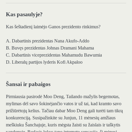
Kas pasaulyje?
Kas šeštadienį laimėjo Ganos prezidento rinkimus?
A. Dabartinis prezidentas Nana Akufo-Addo
B. Buvęs prezidentas Johnas Dramani Mahama
C. Dabartinis viceprezidentas Mahamudu Bawumia
D. Liberalų partijos lyderis Kofi Akpaloo
Šansai ir pabaigos
Pirmiausia pasirodė Moo Deng, Tailando mažylis begemotas,
mylimas dėl savo šokinėjančio vatos ir už tai, kad kramto savo
prižiūrėtojų kelius. Tačiau dabar Moo Deng gali turėti tam tikrą
konkurenciją. Susipažinkite su Junjun, 11 mėnesių amžiaus
meškiuku Šanchajuje, kuris mėgsta žaisti su žaislais ir taškytis
vandenyje. Rudasis lokys tapo interneto sensacija, šį mėnesį