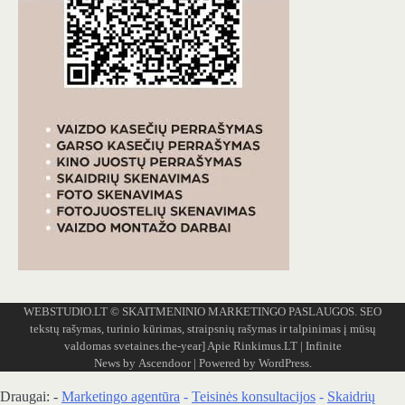
WEBSTUDIO.LT
© SKAITMENINIO MARKETINGO PASLAUGOS. SEO
tekstų rašymas, turinio kūrimas, straipsnių rašymas ir talpinimas į mūsų
valdomas svetaines.the-year]
Apie Rinkimus.LT
| Infinite
News by
Ascendoor
| Powered by
WordPress
.
Draugai: -
Marketingo agentūra
-
Teisinės konsultacijos
-
Skaidrių