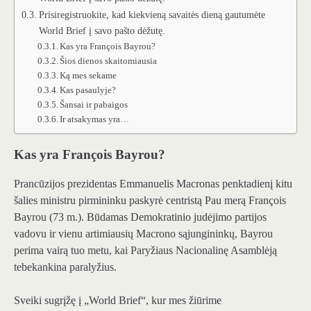
Prisiregistruokite, kad kiekvieną savaitės dieną gautumėte
World Brief į savo pašto dėžutę.
Kas yra François Bayrou?
Šios dienos skaitomiausia
Ką mes sekame
Kas pasaulyje?
Šansai ir pabaigos
Ir atsakymas yra…
Kas yra François Bayrou?
Prancūzijos prezidentas Emmanuelis Macronas penktadienį kitu
šalies ministru pirmininku paskyrė centristą Pau merą François
Bayrou (73 m.). Būdamas Demokratinio judėjimo partijos
vadovu ir vienu artimiausių Macrono sąjungininkų, Bayrou
perima vairą tuo metu, kai Paryžiaus Nacionalinę Asamblėją
tebekankina paralyžius.
Sveiki sugrįžę į „World Brief“, kur mes žiūrime