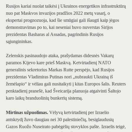
Rusijos kariai nuolat taikėsi į Ukrainos energetikos infrastruktūrą
nuo pat Maskvos invazijos pradžios 2022 metų vasarį, o
ekspertai prognozuoja, kad šie smūgiai gali išaugti kaip jėgos
demonstravimas po to, kai neseniai buvo nuverstas Sirijos
prezidentas Basharas al Assadas, pagrindinis Rusijos
sąjungininkas.
Zelenskis pasinaudojo ataka, prašydamas didesnės Vakarų
paramos Kijevo kare prieš Maskvą. Ketvirtadienį NATO
generalinis sekretorius Markas Rutte perspėjo, kad Rusijos
prezidentas Vladimiras Putinas nori „nubraukti Ukrainą iš
žemėlapio“ ir vėliau gali nusitaikyti į kitas Europos šalis. Reuters
penktadienį pranešė, kad Šveicarija planuoja atgaivinti Šaltojo
karo laikų branduolinių bunkerių sistemą.
Mirtinas užpuolimas.
Vėlyvą ketvirtadienį per Izraelio
antskrydį žuvo daugiau nei 30 palestiniečių, besiglaudusių
Gazos Ruožo Nuseirato pabėgėlių stovyklos pašte. Izraelis teigė,