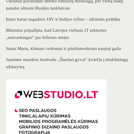
Ukrainai paviešinus streiko filmuotą medžiagą, per vieną naktį
pataikė aštuoni Rusijos tanklaiviai
Irano karas sugadino JAV ir Indijos ryšius – užsienio politika
Ministras pripažįsta, kad Latvijos viešasis IT sektorius
„netvarkingas“ jau šešerius metus
Santa Marta, klimato veiksmai ir plurilateralizmo naujoji galia
Jaunimo muzikos festivalis „Šiauliai gyvai“ kviečia į triukšmingą
uždarymą