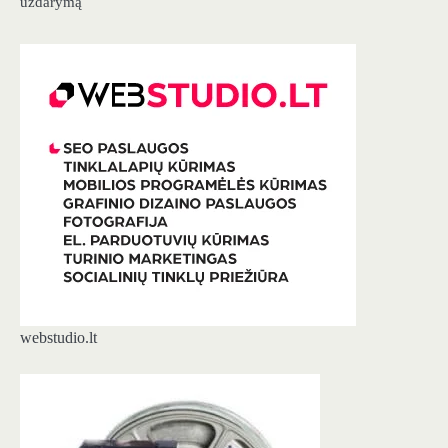
uždarymą
webstudio.lt