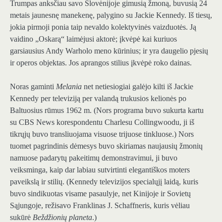
Trumpas anksčiau savo Slovėnijoje gimusią žmoną, buvusią 24
metais jaunesnę manekenę, palygino su Jackie Kennedy. Iš tiesų,
jokia pirmoji ponia taip nevaldo kolektyvinės vaizduotės. Ją
vaidino „Oskarą“ laimėjusi aktorė; įkvėpė kai kuriuos
garsiausius Andy Warholo meno kūrinius; ir yra daugelio pjesių
ir operos objektas. Jos aprangos stilius įkvėpė roko dainas.
Noras gaminti
Melania
net netiesiogiai galėjo kilti iš Jackie
Kennedy per televiziją per valandą trukusios kelionės po
Baltuosius rūmus 1962 m. (Nors programa buvo sukurta kartu
su CBS News korespondentu Charlesu Collingwoodu, ji iš
tikrųjų buvo transliuojama visuose trijuose tinkluose.) Nors
tuomet pagrindinis dėmesys buvo skiriamas naujausių žmonių
namuose padarytų pakeitimų demonstravimui, ji buvo
veiksminga, kaip dar labiau sutvirtinti elegantiškos moters
paveikslą ir stilių. (Kennedy televizijos specialųjį laidą, kuris
buvo sindikuotas visame pasaulyje, net Kinijoje ir Sovietų
Sąjungoje, režisavo Franklinas J. Schaffneris, kuris vėliau
sukūrė
Beždžionių planeta
.)