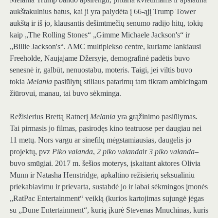
aukštakulnius batus, kai ji yra palydėta į 66-ąjį Trump Tower
aukštą ir iš jo, klausantis dešimtmečių senumo radijo hitų, tokių
kaip „The Rolling Stones“ „Gimme Michaele Jackson's“ ir
„Billie Jackson's“. AMC multiplekso centre, kuriame lankiausi
Freeholde, Naujajame Džersyje, demografinė padėtis buvo
senesnė ir, galbūt, nenuostabu, moteris. Taigi, jei viltis buvo
tokia
Melania
pasiūlytų stiliaus patarimų tam tikram ambicingam
žiūrovui, manau, tai buvo sėkminga.
Režisierius Brettą Ratnerį
Melania
yra grąžinimo pasiūlymas.
Tai pirmasis jo filmas, pasirodęs kino teatruose per daugiau nei
11 metų. Nors vargu ar sinefilų mėgstamiausias, daugelis jo
projektų, pvz
Piko valanda
,
2 piko valanda
ir
3 piko valanda
–
buvo smūgiai. 2017 m. šešios moterys, įskaitant aktores Olivia
Munn ir Natasha Henstridge, apkaltino režisierių seksualiniu
priekabiavimu ir prievarta, sustabdė jo ir labai sėkmingos įmonės
„RatPac Entertainment“ veiklą (kurios kartojimas sujungė jėgas
su „Dune Entertainment“, kurią įkūrė Stevenas Mnuchinas, kuris