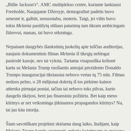
„Billie Jackson's“. AMC multiplekso centre, kuriame lankiausi
Freeholde, Naujajame Džersyje, demografinė padėtis buvo
senesnė ir, galbūt, nenuostabu, moteris. Taigi, jei viltis buvo
tokia
Melania
pasiūlytų stiliaus patarimų tam tikram ambicingam
žiūrovui, manau, tai buvo sėkminga.
Nepaisant daugybės išankstinių juokelių apie tuščias auditorijas,
naujasis dokumentinis filmas
Melania
iš tikrųjų neblogai
pasirodė kasoje, nes tai vyksta. Tariama visapusiška kelionė
kartu su Melania Trump ruošiantis antrajai prezidento Donaldo
Trumpo inauguracijai tikriausiai nebuvo vertas tų 75 mln. Filmas
neduos pelno, o 28 milijonai dolerių iš tos pirkimo kainos
atitenka pirmajai poniai, tačiau tai nebuvo toks pilvas, kurio
daugelis tikėjosi, bent jau finansiniu požiūriu. Bet kaip meno
kūrinys ar net veiksminga įtikinamos propagandos kūrinys? Na,
tai jau kita istorija.
Šiam savotiškam projektui skiriama daug laiko, liudijant, kaip
Melania Trump bando apsirengti, pritaria kvietimams ir apsiauna