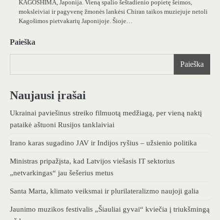
KAGOSHIMA, Japonija. Vieną spalio šeštadienio popietę šeimos,
moksleiviai ir pagyvenę žmonės lankėsi Chiran taikos muziejuje netoli
Kagošimos pietvakarių Japonijoje. Šioje…
Paieška
Paieška
Naujausi įrašai
Ukrainai paviešinus streiko filmuotą medžiagą, per vieną naktį
pataikė aštuoni Rusijos tanklaiviai
Irano karas sugadino JAV ir Indijos ryšius – užsienio politika
Ministras pripažįsta, kad Latvijos viešasis IT sektorius
„netvarkingas“ jau šešerius metus
Santa Marta, klimato veiksmai ir plurilateralizmo naujoji galia
Jaunimo muzikos festivalis „Šiauliai gyvai“ kviečia į triukšmingą