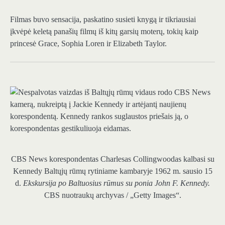
Filmas buvo sensacija, paskatino susieti knygą ir tikriausiai
įkvėpė keletą panašių filmų iš kitų garsių moterų, tokių kaip
princesė Grace, Sophia Loren ir Elizabeth Taylor.
CBS News korespondentas Charlesas Collingwoodas kalbasi su
Kennedy Baltųjų rūmų rytiniame kambaryje 1962 m. sausio 15
d.
Ekskursija po Baltuosius rūmus su ponia John F. Kennedy.
CBS nuotraukų archyvas / „Getty Images“.