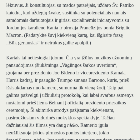
lėktuvus. Ji konsultuojasi su mados patarėjais, uždaro Šv. Patriko
katedrą, kad uždegtų žvakę, susitinka su potencialiais naujais
samdomais darbuotojais ir giriasi socialinėmis iniciatyvomis su
Jordanijos karaliene Rania ir pirmąja Prancūzijos ponia Brigitte
Macron. (Padarykite šūvį kiekvieną kartą, kai išgirsite frazę
„Būk geriausias“ ir netrukus galite apalpti.)
Kartais tai netiesiogiai įdomu. Čia yra įžūlus muzikos užuominų
panaudojimas (šiukšminga „Vagiingos šarkos uvertiūra“,
grojama per prezidento Joe Bideno ir viceprezidento Kamala
Harris kadrą), ir paauglio Trumpo sūnaus Barrono, kuris, prieš
išsisukdamas nuo kamerų, sumurma tik vieną žodį. Taip pat
galima pažvelgti į užkulisių protokolą, kai labai svarbūs asmenys
nustatomi prieš jiems išeinant į oficialią prezidento priesaikos
ceremoniją. Ši akimirka atrodys pažįstama kiekvienam,
pasirodžiusiam vidurinės mokyklos spektaklyje. Tačiau
dažniausiai šis filmas yra daug
nieko
. Ratnerio įgula
neužfiksuoja jokios pirmosios ponios interjero, jokio