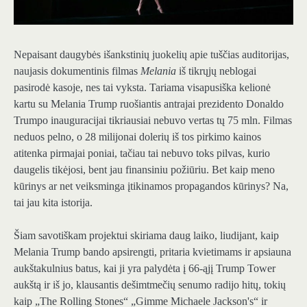
Nepaisant daugybės išankstinių juokelių apie tuščias auditorijas,
naujasis dokumentinis filmas
Melania
iš tikrųjų neblogai
pasirodė kasoje, nes tai vyksta. Tariama visapusiška kelionė
kartu su Melania Trump ruošiantis antrajai prezidento Donaldo
Trumpo inauguracijai tikriausiai nebuvo vertas tų 75 mln. Filmas
neduos pelno, o 28 milijonai dolerių iš tos pirkimo kainos
atitenka pirmajai poniai, tačiau tai nebuvo toks pilvas, kurio
daugelis tikėjosi, bent jau finansiniu požiūriu. Bet kaip meno
kūrinys ar net veiksminga įtikinamos propagandos kūrinys? Na,
tai jau kita istorija.
Šiam savotiškam projektui skiriama daug laiko, liudijant, kaip
Melania Trump bando apsirengti, pritaria kvietimams ir apsiauna
aukštakulnius batus, kai ji yra palydėta į 66-ąjį Trump Tower
aukštą ir iš jo, klausantis dešimtmečių senumo radijo hitų, tokių
kaip „The Rolling Stones“ „Gimme Michaele Jackson's“ ir