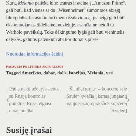
Kartą
Melania
palieka kino teatrus ir ateina į „Amazon Prime“,
gali būti, kad vienas ar du „Wisenheimer“ sumontuos abiejų
filmų dalis. Jei asmuo turi meno išsilavinimą, jis netgi gali būti
eksponuojamas dideliame muziejuje, esančiame netoli tų
Warholo paveikslų. Toks dėkingumo lygis gali būti vienintelis
dalykas, galintis patenkinti abi koridoriaus puses.
Nuoroda į informacijos šaltinį
PASAULI0 POLITINĖS AKTUALIJOS
Tagged
Amerikos
,
dabar
,
dalis
,
istorijos
,
Melania
,
yra
Estija naktį uždarys sienos
„Šiauliai groja“ – koncertų salė
Navigacija
su Rusija kontrolės
„Saulė“ kviečia į kartas jungiantį
tarp
punktus; Rusai elgiasi
naujo sezono pradžios koncertą
neracionaliai
[+video]
įrašų
Susiję įrašai