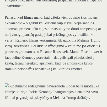
žmogiškumo, nieko, kas nesijaustų paspausta raudonu antspaudu
„patvirtinta“.
Panašu, kad filmas mano, kad užteks vien buvimo šios moters
akivaizdoje – o galbūt kai kuriems taip ir yra. Nepaisant jos
automatą primenančio elgesio ir atsisakymo duoti nerepetuotą ar
net į žmogų panašų gestą (labai priešingą jos vyro stiliui, ko
verta), Ratnerio filmas veiksmingai tik užtikrina Melania Trump
vietą.
produktas
. Dėl didelio užbaigimo – kai filme jos oficialus
portretas gretinamas su Eleanor Roosevelt, Mamie Eisenhower ir
Jacqueline Kennedy portretais – daugelis gali pliaukštelėti į
kaktą, tačiau nereikėtų apsimesti, kad jos žmogiškos kavos
staliuko personažas nepatenka į kai kuriuos žmones.