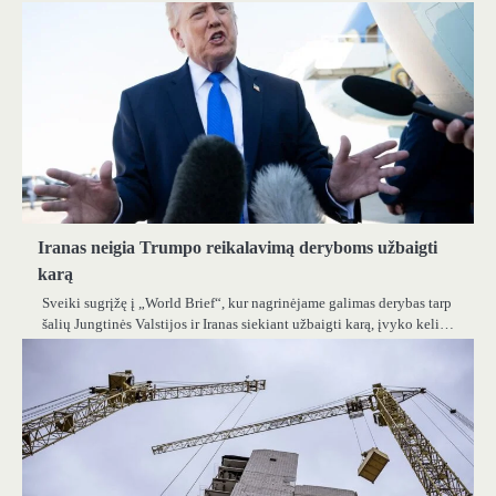
Iranas neigia Trumpo reikalavimą deryboms užbaigti
karą
Sveiki sugrįžę į „World Brief“, kur nagrinėjame galimas derybas tarp
šalių Jungtinės Valstijos ir Iranas siekiant užbaigti karą, įvyko keli…