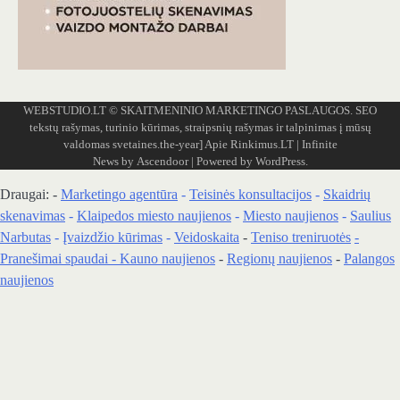
WEBSTUDIO.LT
© SKAITMENINIO MARKETINGO PASLAUGOS. SEO
tekstų rašymas, turinio kūrimas, straipsnių rašymas ir talpinimas į mūsų
valdomas svetaines.the-year]
Apie Rinkimus.LT
| Infinite
News by
Ascendoor
| Powered by
WordPress
.
Draugai: -
Marketingo agentūra
-
Teisinės konsultacijos
-
Skaidrių
skenavimas
-
Klaipedos miesto naujienos
-
Miesto naujienos
-
Saulius
Narbutas
-
Įvaizdžio kūrimas
-
Veidoskaita
-
Teniso treniruotės
-
Pranešimai spaudai -
Kauno naujienos
-
Regionų naujienos
-
Palangos
naujienos