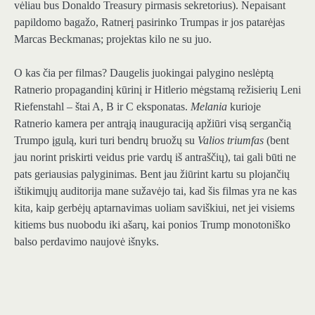
vėliau bus Donaldo Treasury pirmasis sekretorius). Nepaisant
papildomo bagažo, Ratnerį pasirinko Trumpas ir jos patarėjas
Marcas Beckmanas; projektas kilo ne su juo.
O kas čia per filmas? Daugelis juokingai palygino neslėptą
Ratnerio propagandinį kūrinį ir Hitlerio mėgstamą režisierių Leni
Riefenstahl – štai A, B ir C eksponatas.
Melania
kurioje
Ratnerio kamera per antrąją inauguraciją apžiūri visą sergančią
Trumpo įgulą, kuri turi bendrų bruožų su
Valios triumfas
(bent
jau norint priskirti veidus prie vardų iš antraščių), tai gali būti ne
pats geriausias palyginimas. Bent jau žiūrint kartu su plojančių
ištikimųjų auditorija mane sužavėjo tai, kad šis filmas yra ne kas
kita, kaip gerbėjų aptarnavimas uoliam saviškiui, net jei visiems
kitiems bus nuobodu iki ašarų, kai ponios Trump monotoniško
balso perdavimo naujovė išnyks.