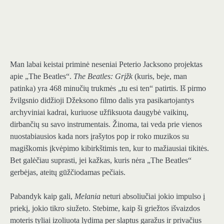
Man labai keistai priminė neseniai Peterio Jacksono projektas
apie „The Beatles“.
The Beatles: Grįžk
(kuris, beje, man
patinka) yra 468 minučių trukmės „tu esi ten“ patirtis. Iš pirmo
žvilgsnio didžioji Džeksono filmo dalis yra pasikartojantys
archyviniai kadrai, kuriuose užfiksuota daugybė vaikinų,
dirbančių su savo instrumentais. Žinoma, tai veda prie vienos
nuostabiausios kada nors įrašytos pop ir roko muzikos su
magiškomis įkvėpimo kibirkštimis ten, kur to mažiausiai tikitės.
Bet galėčiau suprasti, jei kažkas, kuris nėra „The Beatles“
gerbėjas, ateitų gūžčiodamas pečiais.
Pabandyk kaip gali,
Melania
neturi absoliučiai jokio impulso į
priekį, jokio tikro siužeto. Stebime, kaip ši griežtos išvaizdos
moteris tyliai izoliuota lydima per slaptus garažus ir privačius