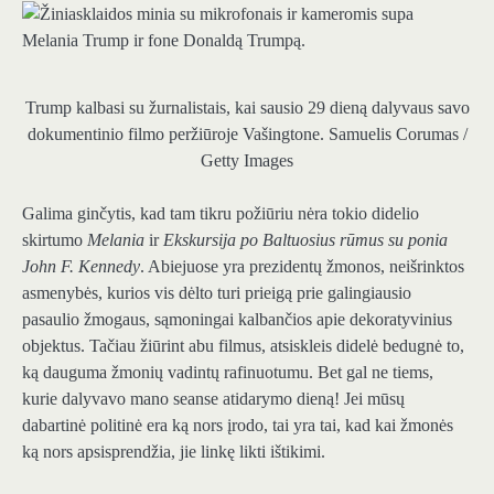
Trump kalbasi su žurnalistais, kai sausio 29 dieną dalyvaus savo
dokumentinio filmo peržiūroje Vašingtone.
Samuelis Corumas /
Getty Images
Galima ginčytis, kad tam tikru požiūriu nėra tokio didelio
skirtumo
Melania
ir
Ekskursija po Baltuosius rūmus su ponia
John F. Kennedy
. Abiejuose yra prezidentų žmonos, neišrinktos
asmenybės, kurios vis dėlto turi prieigą prie galingiausio
pasaulio žmogaus, sąmoningai kalbančios apie dekoratyvinius
objektus. Tačiau žiūrint abu filmus, atsiskleis didelė bedugnė to,
ką dauguma žmonių vadintų rafinuotumu. Bet gal ne tiems,
kurie dalyvavo mano seanse atidarymo dieną! Jei mūsų
dabartinė politinė era ką nors įrodo, tai yra tai, kad kai žmonės
ką nors apsisprendžia, jie linkę likti ištikimi.