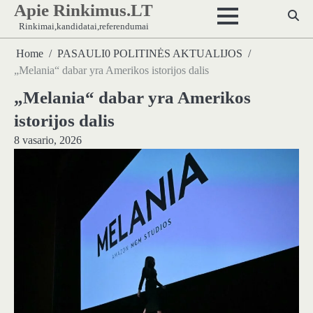
Apie Rinkimus.LT
Skip
to
Rinkimai,kandidatai,referendumai
content
Home
PASAULI0 POLITINĖS AKTUALIJOS
„Melania“ dabar yra Amerikos istorijos dalis
„Melania“ dabar yra Amerikos
istorijos dalis
8 vasario, 2026