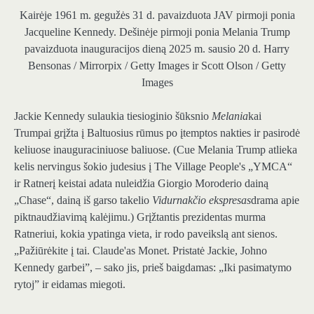
Kairėje 1961 m. gegužės 31 d. pavaizduota JAV pirmoji ponia
Jacqueline Kennedy. Dešinėje pirmoji ponia Melania Trump
pavaizduota inauguracijos dieną 2025 m. sausio 20 d.
Harry
Bensonas / Mirrorpix / Getty Images ir Scott Olson / Getty
Images
Jackie Kennedy sulaukia tiesioginio šūksnio
Melania
kai
Trumpai grįžta į Baltuosius rūmus po įtemptos nakties ir pasirodė
keliuose inauguraciniuose baliuose. (Cue Melania Trump atlieka
kelis nervingus šokio judesius į The Village People's „YMCA“
ir Ratnerį keistai adata nuleidžia Giorgio Moroderio dainą
„Chase“, dainą iš garso takelio
Vidurnakčio ekspresas
drama apie
piktnaudžiavimą kalėjimu.) Grįžtantis prezidentas murma
Ratneriui, kokia ypatinga vieta, ir rodo paveikslą ant sienos.
„Pažiūrėkite į tai. Claude'as Monet. Pristatė Jackie, Johno
Kennedy garbei”, – sako jis, prieš baigdamas: „Iki pasimatymo
rytoj” ir eidamas miegoti.