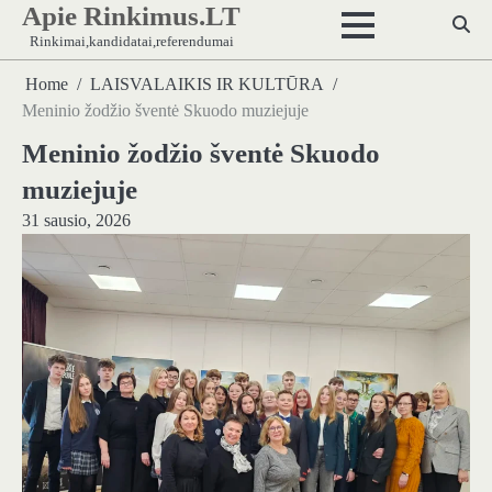
Apie Rinkimus.LT
Skip
to
Rinkimai,kandidatai,referendumai
content
Home
LAISVALAIKIS IR KULTŪRA
Meninio žodžio šventė Skuodo muziejuje
Meninio žodžio šventė Skuodo
muziejuje
31 sausio, 2026