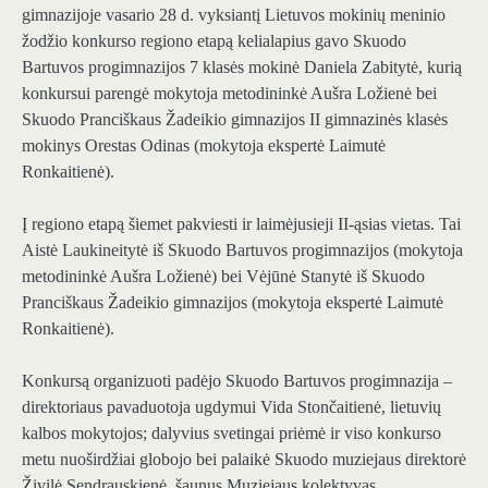
gimnazijoje vasario 28 d. vyksiantį Lietuvos mokinių meninio
žodžio konkurso regiono etapą kelialapius gavo Skuodo
Bartuvos progimnazijos 7 klasės mokinė Daniela Zabitytė, kurią
konkursui parengė mokytoja metodininkė Aušra Ložienė bei
Skuodo Pranciškaus Žadeikio gimnazijos II gimnazinės klasės
mokinys Orestas Odinas (mokytoja ekspertė Laimutė
Ronkaitienė).
Į regiono etapą šiemet pakviesti ir laimėjusieji II-ąsias vietas. Tai
Aistė Laukineitytė iš Skuodo Bartuvos progimnazijos (mokytoja
metodininkė Aušra Ložienė) bei Vėjūnė Stanytė iš Skuodo
Pranciškaus Žadeikio gimnazijos (mokytoja ekspertė Laimutė
Ronkaitienė).
Konkursą organizuoti padėjo Skuodo Bartuvos progimnazija –
direktoriaus pavaduotoja ugdymui Vida Stončaitienė, lietuvių
kalbos mokytojos; dalyvius svetingai priėmė ir viso konkurso
metu nuoširdžiai globojo bei palaikė Skuodo muziejaus direktorė
Živilė Sendrauskienė, šaunus Muziejaus kolektyvas.