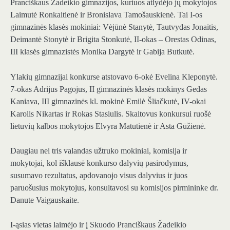
Pranciškaus Žadeikio gimnazijos, kuriuos atlydėjo jų mokytojos
Laimutė Ronkaitienė ir Bronislava Tamošauskienė. Tai I-os
gimnazinės klasės mokiniai: Vėjūnė Stanytė, Tautvydas Jonaitis,
Deimantė Stonytė ir Brigita Stonkutė, II-okas – Orestas Odinas,
III klasės gimnazistės Monika Dargytė ir Gabija Butkutė.
Ylakių gimnazijai konkurse atstovavo 6-okė Evelina Kleponytė.
7-okas Adrijus Pagojus, II gimnazinės klasės mokinys Gedas
Kaniava, III gimnazinės kl. mokinė Emilė Šliačkutė, IV-okai
Karolis Nikartas ir Rokas Stasiulis. Skaitovus konkursui ruošė
lietuvių kalbos mokytojos Elvyra Matutienė ir Asta Gūžienė.
Daugiau nei tris valandas užtruko mokiniai, komisija ir
mokytojai, kol išklausė konkurso dalyvių pasirodymus,
susumavo rezultatus, apdovanojo visus dalyvius ir juos
paruošusius mokytojus, konsultavosi su komisijos pirmininke dr.
Danute Vaigauskaite.
I-ąsias vietas laimėjo ir į Skuodo Pranciškaus Žadeikio