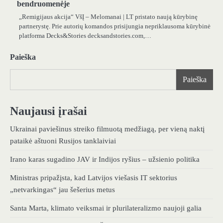
bendruomenėje
„Remigijaus akcija“ VšĮ – Melomanai | LT pristato naują kūrybinę
partnerystę. Prie autorių komandos prisijungia nepriklausoma kūrybinė
platforma Decks&Stories decksandstories.com,…
Paieška
Paieška
Naujausi įrašai
Ukrainai paviešinus streiko filmuotą medžiagą, per vieną naktį
pataikė aštuoni Rusijos tanklaiviai
Irano karas sugadino JAV ir Indijos ryšius – užsienio politika
Ministras pripažįsta, kad Latvijos viešasis IT sektorius
„netvarkingas“ jau šešerius metus
Santa Marta, klimato veiksmai ir plurilateralizmo naujoji galia