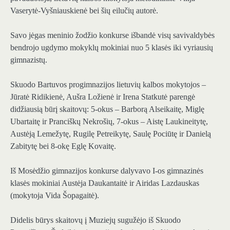
Vaserytė-Vyšniauskienė bei šių eilučių autorė.
Savo jėgas meninio žodžio konkurse išbandė visų savivaldybės
bendrojo ugdymo mokyklų mokiniai nuo 5 klasės iki vyriausių
gimnazistų.
Skuodo Bartuvos progimnazijos lietuvių kalbos mokytojos –
Jūratė Ridikienė, Aušra Ložienė ir Irena Statkutė parengė
didžiausią būrį skaitovų: 5-okus – Barborą Alseikaitę, Miglę
Ubartaitę ir Pranciškų Nekrošių, 7-okus – Aistę Laukineitytę,
Austėją Lemežytę, Rugilę Petreikytę, Saulę Pociūtę ir Danielą
Zabitytę bei 8-okę Eglę Kovaitę.
Iš Mosėdžio gimnazijos konkurse dalyvavo I-os gimnazinės
klasės mokiniai Austėja Daukantaitė ir Airidas Lazdauskas
(mokytoja Vida Šopagaitė).
Didelis būrys skaitovų į Muziejų sugužėjo iš Skuodo