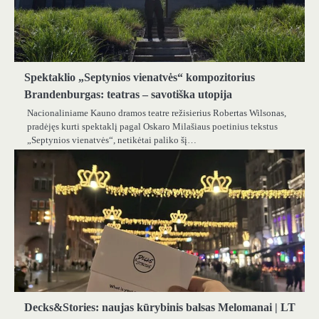
Spektaklio „Septynios vienatvės“ kompozitorius
Brandenburgas: teatras – savotiška utopija
Nacionaliniame Kauno dramos teatre režisierius Robertas Wilsonas,
pradėjęs kurti spektaklį pagal Oskaro Milašiaus poetinius tekstus
„Septynios vienatvės“, netikėtai paliko šį…
Decks&Stories: naujas kūrybinis balsas Melomanai | LT