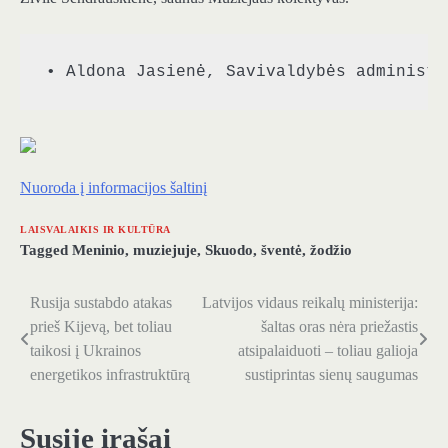
• Aldona Jasienė, Savivaldybės administr
Nuoroda į informacijos šaltinį
LAISVALAIKIS IR KULTŪRA
Tagged
Meninio
,
muziejuje
,
Skuodo
,
šventė
,
žodžio
Rusija sustabdo atakas
Latvijos vidaus reikalų ministerija:
Navigacija
prieš Kijevą, bet toliau
šaltas oras nėra priežastis
tarp
taikosi į Ukrainos
atsipalaiduoti – toliau galioja
energetikos infrastruktūrą
sustiprintas sienų saugumas
įrašų
Susiję įrašai