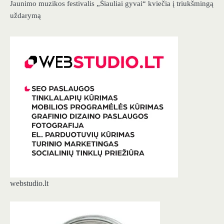
Jaunimo muzikos festivalis „Šiauliai gyvai“ kviečia į triukšmingą
uždarymą
webstudio.lt