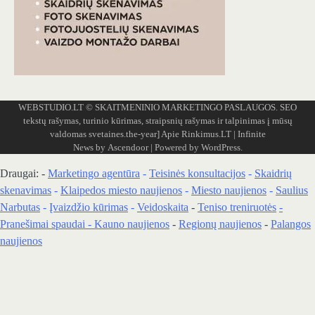
WEBSTUDIO.LT
© SKAITMENINIO MARKETINGO PASLAUGOS. SEO
tekstų rašymas, turinio kūrimas, straipsnių rašymas ir talpinimas į mūsų
valdomas svetaines.the-year]
Apie Rinkimus.LT
| Infinite
News by
Ascendoor
| Powered by
WordPress
.
Draugai: -
Marketingo agentūra
-
Teisinės konsultacijos
-
Skaidrių
skenavimas
-
Klaipedos miesto naujienos
-
Miesto naujienos
-
Saulius
Narbutas
-
Įvaizdžio kūrimas
-
Veidoskaita
-
Teniso treniruotės
-
Pranešimai spaudai -
Kauno naujienos
-
Regionų naujienos
-
Palangos
naujienos