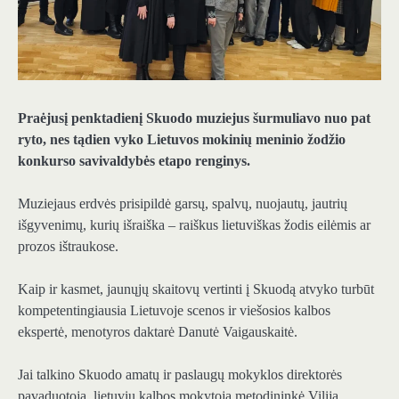
Praėjusį penktadienį Skuodo muziejus šurmuliavo nuo pat
ryto, nes tądien vyko Lietuvos mokinių meninio žodžio
konkurso savivaldybės etapo renginys.
Muziejaus erdvės prisipildė garsų, spalvų, nuojautų, jautrių
išgyvenimų, kurių išraiška – raiškus lietuviškas žodis eilėmis ar
prozos ištraukose.
Kaip ir kasmet, jaunųjų skaitovų vertinti į Skuodą atvyko turbūt
kompetentingiausia Lietuvoje scenos ir viešosios kalbos
ekspertė, menotyros daktarė Danutė Vaigauskaitė.
Jai talkino Skuodo amatų ir paslaugų mokyklos direktorės
pavaduotoja, lietuvių kalbos mokytoja metodininkė Vilija