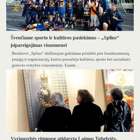
Švenčiame sporto ir kultūros pasiekimus – „Splius“
įsipareigojimas visuomenei
Bendrovė „Splius“ didžiuojasi galėdama prisidėti prie bendruomenių,
įstaigų ir organizacijų, kurios puoselėja kultūros, sporto bei socialinės
gerovės vertybes visuomenėje. Esame…
Vyriausybės rūmuose atidaryta Laimos Tubelytės-