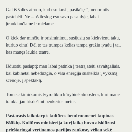
Gal iš šalies atrodo, kad esu tarsi „pasikėlęs“, nenorintis
pastebėti. Ne – aš tiesiog esu savo pasaulyje, labai
įtraukiančiame ir mielame.
O kiek dar minčių ir prisiminimų, susijusių su kiekvienu taku,
kuriuo einu! Dėl to tas trumpas kelias tampa gražiu įvadu į tai,
kas manęs laukia teatre.
Išduosiu paslaptį: man labai patinka į teatrą ateiti savaitgaliais,
kai kabinetai nebedūzgia, o visa energija susitelkia į vyksmą
scenoje, į spektaklį.
Tomis akimirkomis tvyro tikra kūrybinė atmosfera, kuri mane
traukia jau trisdešimt penkerius metus.
Pastarasis laikotarpis kultūros bendruomenei kupinas
iššūkių. Kultūros ministerija kurį laiką buvo atsidūrusi
prieštaringai vertinamos partijos rankose, vėliau sekė