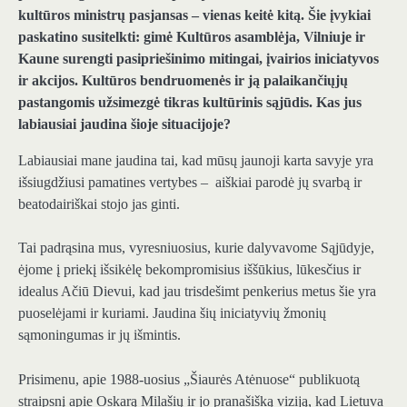
kultūros ministrų pasjansas – vienas keitė kitą. Šie įvykiai
paskatino susitelkti: gimė Kultūros asamblėja, Vilniuje ir
Kaune surengti pasipriešinimo mitingai, įvairios iniciatyvos
ir akcijos. Kultūros bendruomenės ir ją palaikančiųjų
pastangomis užsimezgė tikras kultūrinis sąjūdis. Kas jus
labiausiai jaudina šioje situacijoje?
Labiausiai mane jaudina tai, kad mūsų jaunoji karta savyje yra
išsiugdžiusi pamatines vertybes – aiškiai parodė jų svarbą ir
beatodairiškai stojo jas ginti.
Tai padrąsina mus, vyresniuosius, kurie dalyvavome Sąjūdyje,
ėjome į priekį išsikėlę bekompromisius iššūkius, lūkesčius ir
idealus Ačiū Dievui, kad jau trisdešimt penkerius metus šie yra
puoselėjami ir kuriami. Jaudina šių iniciatyvių žmonių
sąmoningumas ir jų išmintis.
Prisimenu, apie 1988-uosius „Šiaurės Atėnuose“ publikuotą
straipsnį apie Oskarą Milašių ir jo pranašišką viziją, kad Lietuva