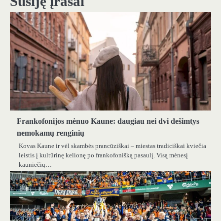
Susiję įrašai
Frankofonijos mėnuo Kaune: daugiau nei dvi dešimtys
nemokamų renginių
Kovas Kaune ir vėl skambės prancūziškai – miestas tradiciškai kviečia
leistis į kultūrinę kelionę po frankofonišką pasaulį. Visą mėnesį
kauniečių…