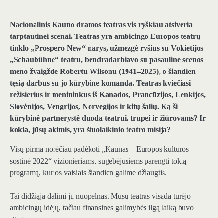
Nacionalinis Kauno dramos teatras vis ryškiau atsiveria
tarptautinei scenai. Teatras yra ambicingo Europos teatrų
tinklo „Prospero New“ narys, užmezgė ryšius su Vokietijos
„Schaubühne“ teatru, bendradarbiavo su pasauline scenos
meno žvaigžde Robertu Wilsonu (1941–2025), o šiandien
tęsią darbus su jo kūrybine komanda. Teatras kviečiasi
režisierius ir menininkus iš Kanados, Prancūzijos, Lenkijos,
Slovėnijos, Vengrijos, Norvegijos ir kitų šalių. Ką ši
kūrybinė partnerystė duoda teatrui, trupei ir žiūrovams? Ir
kokia, jūsų akimis, yra šiuolaikinio teatro misija?
Visų pirma norėčiau padėkoti „Kaunas – Europos kultūros
sostinė 2022“ vizionieriams, sugebėjusiems parengti tokią
programą, kurios vaisiais šiandien galime džiaugtis.
Tai didžiąja dalimi jų nuopelnas. Mūsų teatras visada turėjo
ambicingų idėjų, tačiau finansinės galimybės ilgą laiką buvo