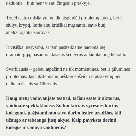
užduotis – būti bent vienu žingsniu priekyje.
Todėl teatro misija yra ne tik atspindėti problemų lauką, bet ir
siūlyti kryptį, kuria eitų kritiškai mąstantis, savo būtį
analizuojantis žiūrovas.
Ir visiškai nesvarbu, ar tam pasitelkiame nacionalinę
dramaturgiją, pasaulio klasikos šedevrus ar šiuolaikinę literatūrą.
Svarbiausia – gebėti atpažinti ne tik momentines, bet ir gilumines
problemas. Jas lukštendami, ieškome išeičių ir atsakymų bei
dalinamės jais su žiūrovais.
Daug metų vadovaujate teatrui, tačiau esate ir aktorius,
vaidinate spektakliuose. Su kai kuriais vyresnės kartos
kolegomis pažįstami nuo savo darbo teatre pradžios, kiti
užaugo ar tebeauga jūsų akyse. Kaip pavyksta derinti
kolegos ir vadovo vaidmenis?