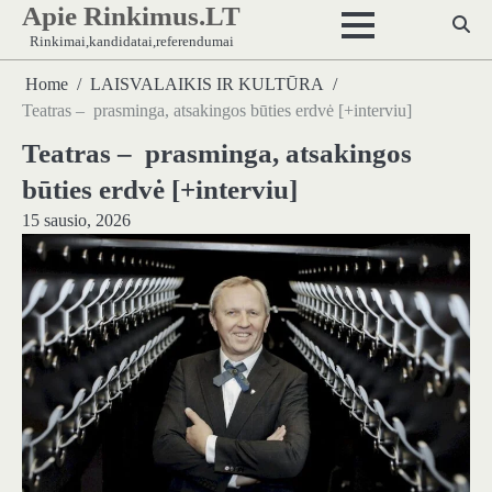
Apie Rinkimus.LT
Skip
to
Rinkimai,kandidatai,referendumai
content
Home
LAISVALAIKIS IR KULTŪRA
Teatras – prasminga, atsakingos būties erdvė [+interviu]
Teatras – prasminga, atsakingos
būties erdvė [+interviu]
15 sausio, 2026