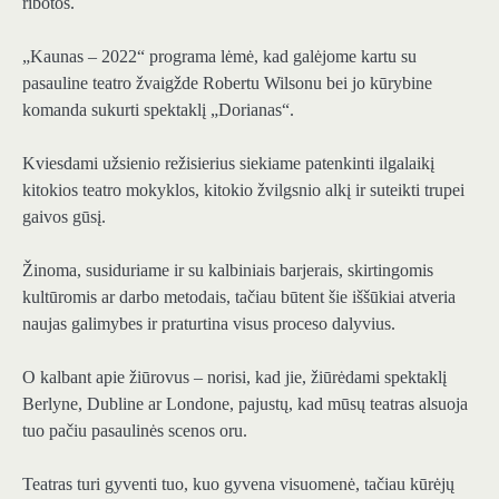
ribotos.
„Kaunas – 2022“ programa lėmė, kad galėjome kartu su
pasauline teatro žvaigžde Robertu Wilsonu bei jo kūrybine
komanda sukurti spektaklį „Dorianas“.
Kviesdami užsienio režisierius siekiame patenkinti ilgalaikį
kitokios teatro mokyklos, kitokio žvilgsnio alkį ir suteikti trupei
gaivos gūsį.
Žinoma, susiduriame ir su kalbiniais barjerais, skirtingomis
kultūromis ar darbo metodais, tačiau būtent šie iššūkiai atveria
naujas galimybes ir praturtina visus proceso dalyvius.
O kalbant apie žiūrovus – norisi, kad jie, žiūrėdami spektaklį
Berlyne, Dubline ar Londone, pajustų, kad mūsų teatras alsuoja
tuo pačiu pasaulinės scenos oru.
Teatras turi gyventi tuo, kuo gyvena visuomenė, tačiau kūrėjų