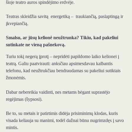
šioje teatro auros spindėjimo erdvėje.
Teatras skleidžia savitą energetiką – traukiančią, paslaptingą ir
įkvepiančią.
Smalsu, ar jūsų kelionė neužtrunka? Tikiu, kad pakeliui
sutinkate ne vieną pašnekovą.
Turiu tokį negerą įprotį – nepridėti papildomo laiko kelionei į
teatrą. Galiu paatvirauti: anksčiau apsimesdavau kalbantis
telefonu, kad neužtrukčiau bendraudamas su pakeliui sutiktais
žmonėmis.
Dabar nebereikia vaidinti, nes metams bėgant suprastėjo
regėjimas (šypsosi).
Be to, su metais ir patirtimis didėja prisiminimų klodas, kuris
visada keliauja su manimi, todėl dažnai būnu nugrimzdęs į savo
mintis.