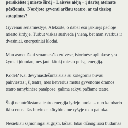
persikėlėte į miesto širdį – Laisvės alėją – į darbą ateinate
pėsčiomis. Norėjote gyventi arčiau teatro, ar tai tiesiog
sutapimas?
Gyvenau senamiestyje, Aleksote, o dabar esu įsikūręs pačioje
miesto širdyje. Turbūt viskas susiveda į vieną, bet man svarbūs ir
dvasiniai, energetiniai klodai.
Man asmeniškai senamiesčio erdvėse, istorinėse aplinkose yra
žymiai įdomiau, nes jauti kitokį miesto pulsą, energiją.
Kodėl? Kai devyniasdešimtaisiais su kolegomis buvau
pakviestas į šį teatrą, mes ketverius metus gyvenome dramos
teatro tarnybinėse patalpose, galima sakyti pačiame teatre.
Šioji nenutrūkstama teatro energija lydėjo nuolat – nuo kambario
iki scenos. Tas buvimas kūrybiniame ryšyje man patinka.
Nesiekiau sąmoningai sugrįžti, tačiau labai džiaugiuosi būdamas