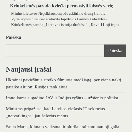
Kriukelienės paroda kviečia permąstyti laisvės vertę
Minint Lietuvos Nepriklausomybės atkūrimo dieną šiandien
Vyriausybės rūmuose atidaryta tapytojos Laimos Tubelytės-
Kriukelienės paroda „Lietuvos istorija drobėse“. „Kovo 11-oji ir jos…
Paieška
Paieška
Naujausi įrašai
Ukrainai paviešinus streiko filmuotą medžiagą, per vieną naktį
pataikė aštuoni Rusijos tanklaiviai
Irano karas sugadino JAV ir Indijos ryšius – užsienio politika
Ministras pripažįsta, kad Latvijos viešasis IT sektorius
„netvarkingas“ jau šešerius metus
Santa Marta, klimato veiksmai ir plurilateralizmo naujoji galia