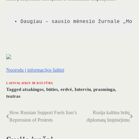
• Daugiau – sausio mėnesio žurnale „Mote
Nuoroda į informacijos šaltinį
LAISVALAIKIS IR KULTŪRA
Tagged
atsakingos
,
būties
,
erdvė
,
Interviu
,
prasminga
,
teatras
How Russian Support Fuels Iran’s
Rusija kaltina britų
Navigacija
Repression of Protests
diplomatą šnipinėjimu
tarp
įrašų