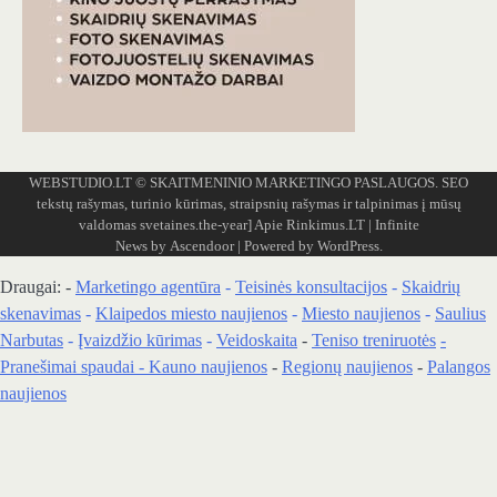
WEBSTUDIO.LT
© SKAITMENINIO MARKETINGO PASLAUGOS. SEO
tekstų rašymas, turinio kūrimas, straipsnių rašymas ir talpinimas į mūsų
valdomas svetaines.the-year]
Apie Rinkimus.LT
| Infinite
News by
Ascendoor
| Powered by
WordPress
.
Draugai: -
Marketingo agentūra
-
Teisinės konsultacijos
-
Skaidrių
skenavimas
-
Klaipedos miesto naujienos
-
Miesto naujienos
-
Saulius
Narbutas
-
Įvaizdžio kūrimas
-
Veidoskaita
-
Teniso treniruotės
-
Pranešimai spaudai -
Kauno naujienos
-
Regionų naujienos
-
Palangos
naujienos