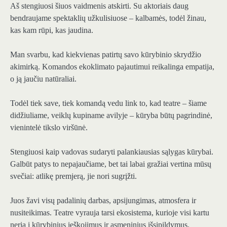
Aš stengiuosi šiuos vaidmenis atskirti. Su aktoriais daug
bendraujame spektaklių užkulisiuose – kalbamės, todėl žinau,
kas kam rūpi, kas jaudina.
Man svarbu, kad kiekvienas patirtų savo kūrybinio skrydžio
akimirką. Komandos ekoklimato pajautimui reikalinga empatija,
o ją jaučiu natūraliai.
Todėl tiek save, tiek komandą vedu link to, kad teatre – šiame
didžiuliame, veiklų kupiname avilyje – kūryba būtų pagrindinė,
vienintelė tikslo viršūnė.
Stengiuosi kaip vadovas sudaryti palankiausias sąlygas kūrybai.
Galbūt patys to nepajaučiame, bet tai labai gražiai vertina mūsų
svečiai: atlikę premjerą, jie nori sugrįžti.
Juos žavi visų padalinių darbas, apsijungimas, atmosfera ir
nusiteikimas. Teatre vyrauja tarsi ekosistema, kurioje visi kartu
neria į kūrybinius ieškojimus ir asmeninius išsipildymus.