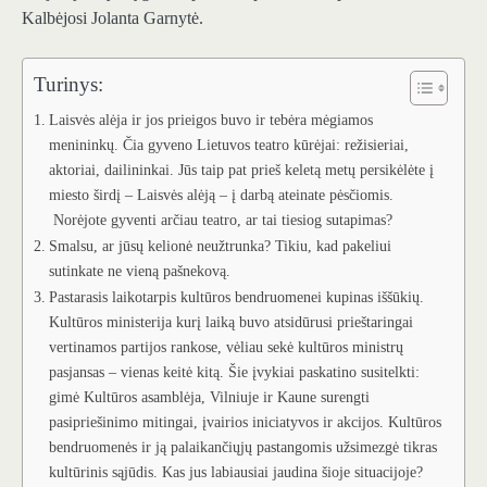
Kalbėjosi Jolanta Garnytė.
Turinys:
Laisvės alėja ir jos prieigos buvo ir tebėra mėgiamos
menininkų. Čia gyveno Lietuvos teatro kūrėjai: režisieriai,
aktoriai, dailininkai. Jūs taip pat prieš keletą metų persikėlėte į
miesto širdį – Laisvės alėją – į darbą ateinate pėsčiomis.
Norėjote gyventi arčiau teatro, ar tai tiesiog sutapimas?
Smalsu, ar jūsų kelionė neužtrunka? Tikiu, kad pakeliui
sutinkate ne vieną pašnekovą.
Pastarasis laikotarpis kultūros bendruomenei kupinas iššūkių.
Kultūros ministerija kurį laiką buvo atsidūrusi prieštaringai
vertinamos partijos rankose, vėliau sekė kultūros ministrų
pasjansas – vienas keitė kitą. Šie įvykiai paskatino susitelkti:
gimė Kultūros asamblėja, Vilniuje ir Kaune surengti
pasipriešinimo mitingai, įvairios iniciatyvos ir akcijos. Kultūros
bendruomenės ir ją palaikančiųjų pastangomis užsimezgė tikras
kultūrinis sąjūdis. Kas jus labiausiai jaudina šioje situacijoje?