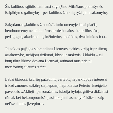
Šis kultūros sąjūdis man tarsi sugrąžino Milašiaus pranašystės
išsipildymo galimybę – per kultūros žmonių ryžtą ir atsakomybę.
Sakydamas „kultūros žmonės“, turiu omenyje labai plačią
bendruomenę: ne tik kultūros profesionalus, bet ir filosofus,
pedagogus, akademikus, inžinierius, medikus, dvasininkus ir t.t..
Jei tokios pajėgos subrandintų Lietuvos ateities viziją ir prisiimtų
atsakomybę, nebijotų rizikuoti, klysti ir mokytis iš klaidų – tai
būtų tikra likimo dovana Lietuvai, artinanti mus prie tų
metaforinių Šiaurės Atėnų.
Labai tikiuosi, kad šių pažadintų vertybių neparklupdys interesai
ir kad žmonės, užkūrę šią liepsną, nepriklauso Peterio Breigelio
paveikslo „Aklieji“ personažams. Istorija byloja: griūva didžiausi
rūmai, bet bekompromisė, pasiaukojanti asmenybė išlieka kaip
neišsenkantis įkvėpimas.