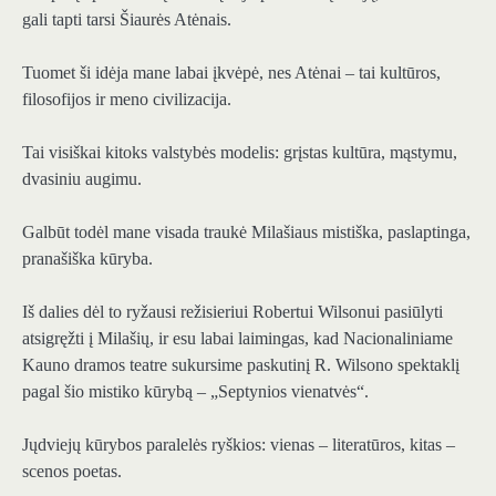
gali tapti tarsi Šiaurės Atėnais.
Tuomet ši idėja mane labai įkvėpė, nes Atėnai – tai kultūros,
filosofijos ir meno civilizacija.
Tai visiškai kitoks valstybės modelis: grįstas kultūra, mąstymu,
dvasiniu augimu.
Galbūt todėl mane visada traukė Milašiaus mistiška, paslaptinga,
pranašiška kūryba.
Iš dalies dėl to ryžausi režisieriui Robertui Wilsonui pasiūlyti
atsigręžti į Milašių, ir esu labai laimingas, kad Nacionaliniame
Kauno dramos teatre sukursime paskutinį R. Wilsono spektaklį
pagal šio mistiko kūrybą – „Septynios vienatvės“.
Jųdviejų kūrybos paralelės ryškios: vienas – literatūros, kitas –
scenos poetas.